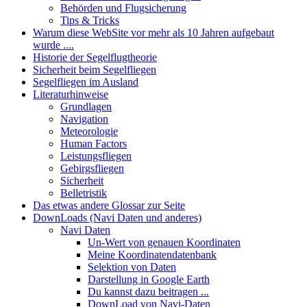
Behörden und Flugsicherung
Tips & Tricks
Warum diese WebSite vor mehr als 10 Jahren aufgebaut
wurde ....
Historie der Segelflugtheorie
Sicherheit beim Segelfliegen
Segelfliegen im Ausland
Literaturhinweise
Grundlagen
Navigation
Meteorologie
Human Factors
Leistungsfliegen
Gebirgsfliegen
Sicherheit
Belletristik
Das etwas andere Glossar zur Seite
DownLoads (Navi Daten und anderes)
Navi Daten
Un-Wert von genauen Koordinaten
Meine Koordinatendatenbank
Selektion von Daten
Darstellung in Google Earth
Du kannst dazu beitragen ...
DownLoad von Navi-Daten