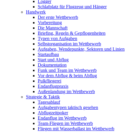
Logger
Schlafplatz für Flugzeug und Hänger
Handwerk
Der erste Wettbewerb
Vorbereitung
Die Mannschaft
Briefing, Regeln & Gepflogenheiten
Typen von Aufgaben
Selbstorganisation im Wettbewerb
Aufgaben, Wendepunkte, Sektoren und Linien
Startaufbau
Start und Abflug
Dokumentation
Funk und Team im Wettbewerb
Vor dem Abflug & beim Abflug
Pulkfliegerei
Endanflugpraxis
Außenlandung im Wettbewerb
Strategie & Taktik
Tagesablauf
Aufgabentypen taktisch gesehen
Abflugzeitpoker
Endanflug im Wettbewerb
Team-Fliegen im Wettbewerb
Fliegen mit Wasserballast im Wettbewerb