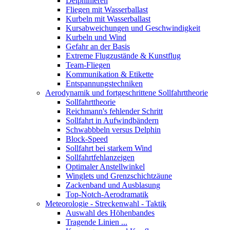
Delphinieren
Fliegen mit Wasserballast
Kurbeln mit Wasserballast
Kursabweichungen und Geschwindigkeit
Kurbeln und Wind
Gefahr an der Basis
Extreme Flugzustände & Kunstflug
Team-Fliegen
Kommunikation & Etikette
Entspannungstechniken
Aerodynamik und fortgeschrittene Sollfahrttheorie
Sollfahrttheorie
Reichmann's fehlender Schritt
Sollfahrt in Aufwindbändern
Schwabbbeln versus Delphin
Block-Speed
Sollfahrt bei starkem Wind
Sollfahrtfehlanzeigen
Optimaler Anstellwinkel
Winglets und Grenzschichtzäune
Zackenband und Ausblasung
Top-Notch-Aerodramatik
Meteorologie - Streckenwahl - Taktik
Auswahl des Höhenbandes
Tragende Linien ...