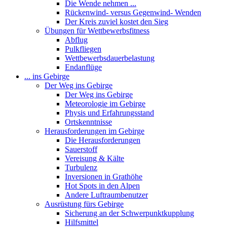
Die Wende nehmen ...
Rückenwind- versus Gegenwind- Wenden
Der Kreis zuviel kostet den Sieg
Übungen für Wettbewerbsfitness
Abflug
Pulkfliegen
Wettbewerbsdauerbelastung
Endanflüge
... ins Gebirge
Der Weg ins Gebirge
Der Weg ins Gebirge
Meteorologie im Gebirge
Physis und Erfahrungsstand
Ortskenntnisse
Herausforderungen im Gebirge
Die Herausforderungen
Sauerstoff
Vereisung & Kälte
Turbulenz
Inversionen in Grathöhe
Hot Spots in den Alpen
Andere Luftraumbenutzer
Ausrüstung fürs Gebirge
Sicherung an der Schwerpunktkupplung
Hilfsmittel