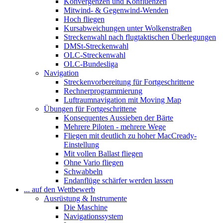
Konvergenzen und Konfluenzen
Mitwind- & Gegenwind-Wenden
Hoch fliegen
Kursabweichungen unter Wolkenstraßen
Streckenwahl nach flugtaktischen Überlegungen
DMSt-Streckenwahl
OLC-Streckenwahl
OLC-Bundesliga
Navigation
Streckenvorbereitung für Fortgeschrittene
Rechnerprogrammierung
Luftraumnavigation mit Moving Map
Übungen für Fortgeschrittene
Konsequentes Aussieben der Bärte
Mehrere Piloten - mehrere Wege
Fliegen mit deutlich zu hoher MacCready-
Einstellung
Mit vollen Ballast fliegen
Ohne Vario fliegen
Schwabbeln
Endanflüge schärfer werden lassen
... auf den Wettbewerb
Ausrüstung & Instrumente
Die Maschine
Navigationssystem