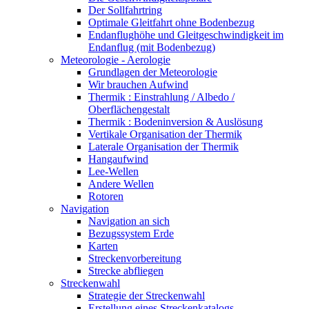
Der Sollfahrtring
Optimale Gleitfahrt ohne Bodenbezug
Endanflughöhe und Gleitgeschwindigkeit im
Endanflug (mit Bodenbezug)
Meteorologie - Aerologie
Grundlagen der Meteorologie
Wir brauchen Aufwind
Thermik : Einstrahlung / Albedo /
Oberflächengestalt
Thermik : Bodeninversion & Auslösung
Vertikale Organisation der Thermik
Laterale Organisation der Thermik
Hangaufwind
Lee-Wellen
Andere Wellen
Rotoren
Navigation
Navigation an sich
Bezugssystem Erde
Karten
Streckenvorbereitung
Strecke abfliegen
Streckenwahl
Strategie der Streckenwahl
Erstellung eines Streckenkatalogs