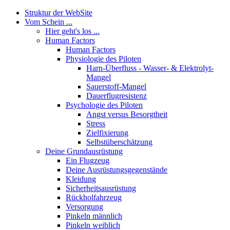
Struktur der WebSite
Vom Schein ...
Hier geht's los ...
Human Factors
Human Factors
Physiologie des Piloten
Harn-Überfluss - Wasser- & Elektrolyt-
Mangel
Sauerstoff-Mangel
Dauerflugresistenz
Psychologie des Piloten
Angst versus Besorgtheit
Stress
Zielfixierung
Selbstüberschätzung
Deine Grundausrüstung
Ein Flugzeug
Deine Ausrüstungsgegenstände
Kleidung
Sicherheitsausrüstung
Rückholfahrzeug
Versorgung
Pinkeln männlich
Pinkeln weiblich