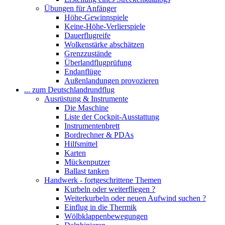
Übungen für Anfänger
Höhe-Gewinnspiele
Keine-Höhe-Verlierspiele
Dauerflugreife
Wolkenstärke abschätzen
Grenzzustände
Überlandflugprüfung
Endanflüge
Außenlandungen provozieren
... zum Deutschlandrundflug
Ausrüstung & Instrumente
Die Maschine
Liste der Cockpit-Ausstattung
Instrumentenbrett
Bordrechner & PDAs
Hilfsmittel
Karten
Mückenputzer
Ballast tanken
Handwerk - fortgeschrittene Themen
Kurbeln oder weiterfliegen ?
Weiterkurbeln oder neuen Aufwind suchen ?
Einflug in die Thermik
Wölbklappenbewegungen