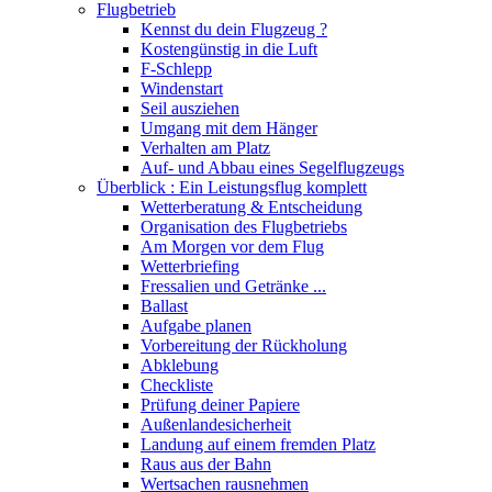
Flugbetrieb
Kennst du dein Flugzeug ?
Kostengünstig in die Luft
F-Schlepp
Windenstart
Seil ausziehen
Umgang mit dem Hänger
Verhalten am Platz
Auf- und Abbau eines Segelflugzeugs
Überblick : Ein Leistungsflug komplett
Wetterberatung & Entscheidung
Organisation des Flugbetriebs
Am Morgen vor dem Flug
Wetterbriefing
Fressalien und Getränke ...
Ballast
Aufgabe planen
Vorbereitung der Rückholung
Abklebung
Checkliste
Prüfung deiner Papiere
Außenlandesicherheit
Landung auf einem fremden Platz
Raus aus der Bahn
Wertsachen rausnehmen