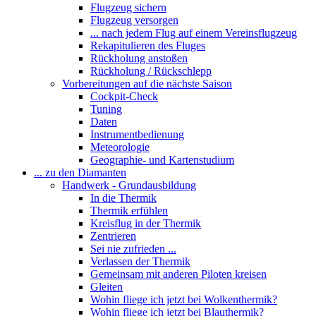
Flugzeug sichern
Flugzeug versorgen
... nach jedem Flug auf einem Vereinsflugzeug
Rekapitulieren des Fluges
Rückholung anstoßen
Rückholung / Rückschlepp
Vorbereitungen auf die nächste Saison
Cockpit-Check
Tuning
Daten
Instrumentbedienung
Meteorologie
Geographie- und Kartenstudium
... zu den Diamanten
Handwerk - Grundausbildung
In die Thermik
Thermik erfühlen
Kreisflug in der Thermik
Zentrieren
Sei nie zufrieden ...
Verlassen der Thermik
Gemeinsam mit anderen Piloten kreisen
Gleiten
Wohin fliege ich jetzt bei Wolkenthermik?
Wohin fliege ich jetzt bei Blauthermik?