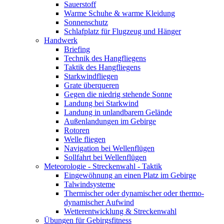
Sauerstoff
Warme Schuhe & warme Kleidung
Sonnenschutz
Schlafplatz für Flugzeug und Hänger
Handwerk
Briefing
Technik des Hangfliegens
Taktik des Hangfliegens
Starkwindfliegen
Grate überqueren
Gegen die niedrig stehende Sonne
Landung bei Starkwind
Landung in unlandbarem Gelände
Außenlandungen im Gebirge
Rotoren
Welle fliegen
Navigation bei Wellenflügen
Sollfahrt bei Wellenflügen
Meteorologie - Streckenwahl - Taktik
Eingewöhnung an einen Platz im Gebirge
Talwindsysteme
Thermischer oder dynamischer oder thermo-
dynamischer Aufwind
Wetterentwicklung & Streckenwahl
Übungen für Gebirgsfitness