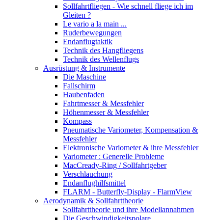
Sollfahrtfliegen - Wie schnell fliege ich im
Gleiten ?
Le vario a la main ...
Ruderbewegungen
Endanflugtaktik
Technik des Hangfliegens
Technik des Wellenflugs
Ausrüstung & Instrumente
Die Maschine
Fallschirm
Haubenfaden
Fahrtmesser & Messfehler
Höhenmesser & Messfehler
Kompass
Pneumatische Variometer, Kompensation &
Messfehler
Elektronische Variometer & ihre Messfehler
Variometer : Generelle Probleme
MacCready-Ring / Sollfahrtgeber
Verschlauchung
Endanflughilfsmittel
FLARM - Butterfly-Display - FlarmView
Aerodynamik & Sollfahrttheorie
Sollfahrttheorie und ihre Modellannahmen
Die Geschwindigkeitspolare