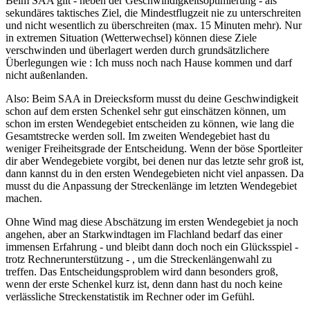
Beim SAA gilt - neben der Geschwindigkeitsoptimierung - als
sekundäres taktisches Ziel, die Mindestflugzeit nie zu unterschreiten
und nicht wesentlich zu überschreiten (max. 15 Minuten mehr). Nur
in extremen Situation (Wetterwechsel) können diese Ziele
verschwinden und überlagert werden durch grundsätzlichere
Überlegungen wie : Ich muss noch nach Hause kommen und darf
nicht außenlanden.
Also: Beim SAA in Dreiecksform musst du deine Geschwindigkeit
schon auf dem ersten Schenkel sehr gut einschätzen können, um
schon im ersten Wendegebiet entscheiden zu können, wie lang die
Gesamtstrecke werden soll. Im zweiten Wendegebiet hast du
weniger Freiheitsgrade der Entscheidung. Wenn der böse Sportleiter
dir aber Wendegebiete vorgibt, bei denen nur das letzte sehr groß ist,
dann kannst du in den ersten Wendegebieten nicht viel anpassen. Da
musst du die Anpassung der Streckenlänge im letzten Wendegebiet
machen.
Ohne Wind mag diese Abschätzung im ersten Wendegebiet ja noch
angehen, aber an Starkwindtagen im Flachland bedarf das einer
immensen Erfahrung - und bleibt dann doch noch ein Glücksspiel -
trotz Rechnerunterstützung - , um die Streckenlängenwahl zu
treffen. Das Entscheidungsproblem wird dann besonders groß,
wenn der erste Schenkel kurz ist, denn dann hast du noch keine
verlässliche Streckenstatistik im Rechner oder im Gefühl.