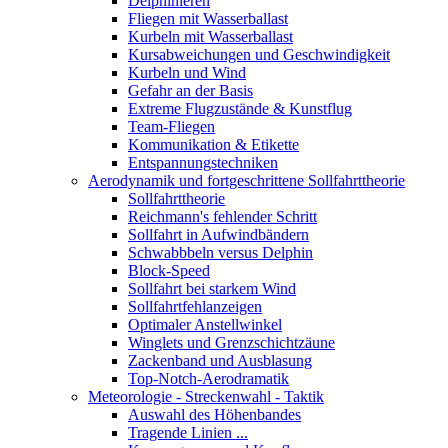
Delphinieren
Fliegen mit Wasserballast
Kurbeln mit Wasserballast
Kursabweichungen und Geschwindigkeit
Kurbeln und Wind
Gefahr an der Basis
Extreme Flugzustände & Kunstflug
Team-Fliegen
Kommunikation & Etikette
Entspannungstechniken
Aerodynamik und fortgeschrittene Sollfahrttheorie
Sollfahrttheorie
Reichmann's fehlender Schritt
Sollfahrt in Aufwindbändern
Schwabbbeln versus Delphin
Block-Speed
Sollfahrt bei starkem Wind
Sollfahrtfehlanzeigen
Optimaler Anstellwinkel
Winglets und Grenzschichtzäune
Zackenband und Ausblasung
Top-Notch-Aerodramatik
Meteorologie - Streckenwahl - Taktik
Auswahl des Höhenbandes
Tragende Linien ...