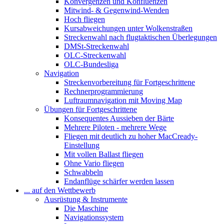
Konvergenzen und Konfluenzen
Mitwind- & Gegenwind-Wenden
Hoch fliegen
Kursabweichungen unter Wolkenstraßen
Streckenwahl nach flugtaktischen Überlegungen
DMSt-Streckenwahl
OLC-Streckenwahl
OLC-Bundesliga
Navigation
Streckenvorbereitung für Fortgeschrittene
Rechnerprogrammierung
Luftraumnavigation mit Moving Map
Übungen für Fortgeschrittene
Konsequentes Aussieben der Bärte
Mehrere Piloten - mehrere Wege
Fliegen mit deutlich zu hoher MacCready-
Einstellung
Mit vollen Ballast fliegen
Ohne Vario fliegen
Schwabbeln
Endanflüge schärfer werden lassen
... auf den Wettbewerb
Ausrüstung & Instrumente
Die Maschine
Navigationssystem