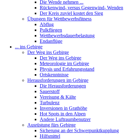
Die Wende nehmen ...
Rückenwind- versus Gegenwind- Wenden
Der Kreis zuviel kostet den Sieg
Übungen für Wettbewerbsfitness
Abflug
Pulkfliegen
Wettbewerbsdauerbelastung
Endanflüge
... ins Gebirge
Der Weg ins Gebirge
Der Weg ins Gebirge
Meteorologie im Gebirge
Physis und Erfahrungsstand
Ortskenntnisse
Herausforderungen im Gebirge
Die Herausforderungen
Sauerstoff
Vereisung & Kälte
Turbulenz
Inversionen in Grathöhe
Hot Spots in den Alpen
Andere Luftraumbenutzer
Ausrüstung fürs Gebirge
Sicherung an der Schwerpunktkupplung
Hilfsmittel