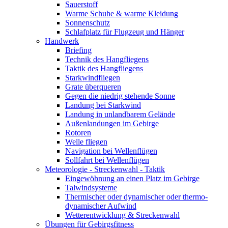
Sauerstoff
Warme Schuhe & warme Kleidung
Sonnenschutz
Schlafplatz für Flugzeug und Hänger
Handwerk
Briefing
Technik des Hangfliegens
Taktik des Hangfliegens
Starkwindfliegen
Grate überqueren
Gegen die niedrig stehende Sonne
Landung bei Starkwind
Landung in unlandbarem Gelände
Außenlandungen im Gebirge
Rotoren
Welle fliegen
Navigation bei Wellenflügen
Sollfahrt bei Wellenflügen
Meteorologie - Streckenwahl - Taktik
Eingewöhnung an einen Platz im Gebirge
Talwindsysteme
Thermischer oder dynamischer oder thermo-
dynamischer Aufwind
Wetterentwicklung & Streckenwahl
Übungen für Gebirgsfitness