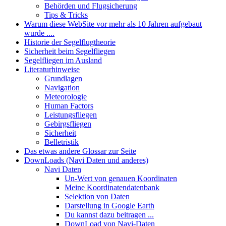
Behörden und Flugsicherung
Tips & Tricks
Warum diese WebSite vor mehr als 10 Jahren aufgebaut
wurde ....
Historie der Segelflugtheorie
Sicherheit beim Segelfliegen
Segelfliegen im Ausland
Literaturhinweise
Grundlagen
Navigation
Meteorologie
Human Factors
Leistungsfliegen
Gebirgsfliegen
Sicherheit
Belletristik
Das etwas andere Glossar zur Seite
DownLoads (Navi Daten und anderes)
Navi Daten
Un-Wert von genauen Koordinaten
Meine Koordinatendatenbank
Selektion von Daten
Darstellung in Google Earth
Du kannst dazu beitragen ...
DownLoad von Navi-Daten