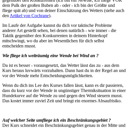
gegenüber den Konkurrenten (ich bin ein Newbie, ich fliege VOR
dem Pulk der großen Buben ab - oder - ich bin der Größte und
fliege spät ab) und von deiner Einschätzung des Wetters (siehe auch
den
Artikel von Cochrane
).
Im Laufe der Aufgabe kannst du dich vor taktische Probleme
anderer Art gestellt sehen, bei denen natürlich - wie immer - die
Taktik gegenüber den Konkurrenten in deinem Hinterkopf
mitschwingt, wo du aber im Wesentlichen für dich selbst
entscheiden musst.
Wie fliege ich weiträumig eine Wende bei Wind an ?
Da ist es besser - vorausgesetzt, das Wetter lässt das zu - aus dem
Kurs heraus luvwärts vorzuhalten. Dann hast du in der Regel an und
vor der Wende mehr Entscheidungsmöglichkeiten.
Wenn du dich ins Lee des Kurses fallen lässt, kann es dir passieren,
dass du kurz vor der Wende in ungünstiger Thermiksituation in einer
Hundekurve auf die Wende zu und gegen den Wind steuern musst.
Das kostet immer zuviel Zeit und bringt ein enormes Absaufrisiko.
Auf welcher Seite umfliege ich ein Beschränkungsgebiet ?
Der Kurs schneidet ein Beschränkungsgebiet genau in der Mitte und