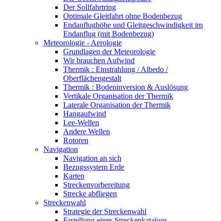
Der Sollfahrtring
Optimale Gleitfahrt ohne Bodenbezug
Endanflughöhe und Gleitgeschwindigkeit im
Endanflug (mit Bodenbezug)
Meteorologie - Aerologie
Grundlagen der Meteorologie
Wir brauchen Aufwind
Thermik : Einstrahlung / Albedo /
Oberflächengestalt
Thermik : Bodeninversion & Auslösung
Vertikale Organisation der Thermik
Laterale Organisation der Thermik
Hangaufwind
Lee-Wellen
Andere Wellen
Rotoren
Navigation
Navigation an sich
Bezugssystem Erde
Karten
Streckenvorbereitung
Strecke abfliegen
Streckenwahl
Strategie der Streckenwahl
Erstellung eines Streckenkatalogs