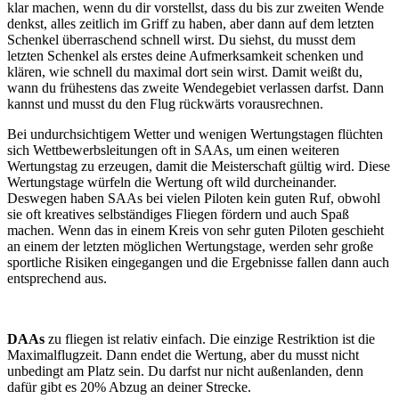
klar machen, wenn du dir vorstellst, dass du bis zur zweiten Wende
denkst, alles zeitlich im Griff zu haben, aber dann auf dem letzten
Schenkel überraschend schnell wirst. Du siehst, du musst dem
letzten Schenkel als erstes deine Aufmerksamkeit schenken und
klären, wie schnell du maximal dort sein wirst. Damit weißt du,
wann du frühestens das zweite Wendegebiet verlassen darfst. Dann
kannst und musst du den Flug rückwärts vorausrechnen.
Bei undurchsichtigem Wetter und wenigen Wertungstagen flüchten
sich Wettbewerbsleitungen oft in SAAs, um einen weiteren
Wertungstag zu erzeugen, damit die Meisterschaft gültig wird. Diese
Wertungstage würfeln die Wertung oft wild durcheinander.
Deswegen haben SAAs bei vielen Piloten kein guten Ruf, obwohl
sie oft kreatives selbständiges Fliegen fördern und auch Spaß
machen. Wenn das in einem Kreis von sehr guten Piloten geschieht
an einem der letzten möglichen Wertungstage, werden sehr große
sportliche Risiken eingegangen und die Ergebnisse fallen dann auch
entsprechend aus.
DAAs
zu fliegen ist relativ einfach. Die einzige Restriktion ist die
Maximalflugzeit. Dann endet die Wertung, aber du musst nicht
unbedingt am Platz sein. Du darfst nur nicht außenlanden, denn
dafür gibt es 20% Abzug an deiner Strecke.