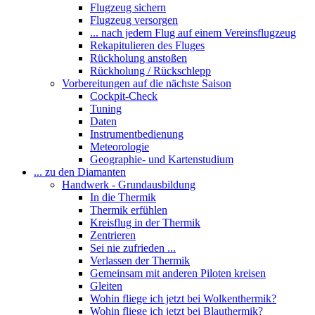
Flugzeug sichern
Flugzeug versorgen
... nach jedem Flug auf einem Vereinsflugzeug
Rekapitulieren des Fluges
Rückholung anstoßen
Rückholung / Rückschlepp
Vorbereitungen auf die nächste Saison
Cockpit-Check
Tuning
Daten
Instrumentbedienung
Meteorologie
Geographie- und Kartenstudium
... zu den Diamanten
Handwerk - Grundausbildung
In die Thermik
Thermik erfühlen
Kreisflug in der Thermik
Zentrieren
Sei nie zufrieden ...
Verlassen der Thermik
Gemeinsam mit anderen Piloten kreisen
Gleiten
Wohin fliege ich jetzt bei Wolkenthermik?
Wohin fliege ich jetzt bei Blauthermik?