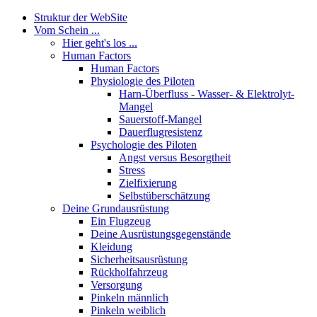
Struktur der WebSite
Vom Schein ...
Hier geht's los ...
Human Factors
Human Factors
Physiologie des Piloten
Harn-Überfluss - Wasser- & Elektrolyt-
Mangel
Sauerstoff-Mangel
Dauerflugresistenz
Psychologie des Piloten
Angst versus Besorgtheit
Stress
Zielfixierung
Selbstüberschätzung
Deine Grundausrüstung
Ein Flugzeug
Deine Ausrüstungsgegenstände
Kleidung
Sicherheitsausrüstung
Rückholfahrzeug
Versorgung
Pinkeln männlich
Pinkeln weiblich