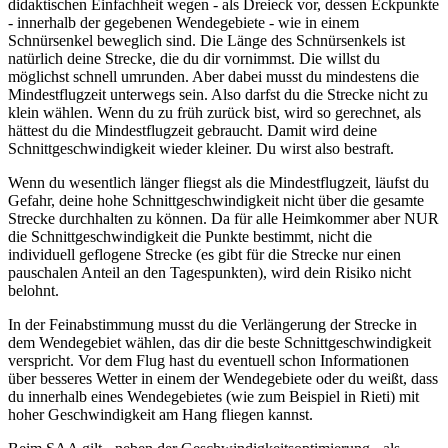
didaktischen Einfachheit wegen - als Dreieck vor, dessen Eckpunkte
- innerhalb der gegebenen Wendegebiete - wie in einem
Schnürsenkel beweglich sind. Die Länge des Schnürsenkels ist
natürlich deine Strecke, die du dir vornimmst. Die willst du
möglichst schnell umrunden. Aber dabei musst du mindestens die
Mindestflugzeit unterwegs sein. Also darfst du die Strecke nicht zu
klein wählen. Wenn du zu früh zurück bist, wird so gerechnet, als
hättest du die Mindestflugzeit gebraucht. Damit wird deine
Schnittgeschwindigkeit wieder kleiner. Du wirst also bestraft.
Wenn du wesentlich länger fliegst als die Mindestflugzeit, läufst du
Gefahr, deine hohe Schnittgeschwindigkeit nicht über die gesamte
Strecke durchhalten zu können. Da für alle Heimkommer aber NUR
die Schnittgeschwindigkeit die Punkte bestimmt, nicht die
individuell geflogene Strecke (es gibt für die Strecke nur einen
pauschalen Anteil an den Tagespunkten), wird dein Risiko nicht
belohnt.
In der Feinabstimmung musst du die Verlängerung der Strecke in
dem Wendegebiet wählen, das dir die beste Schnittgeschwindigkeit
verspricht. Vor dem Flug hast du eventuell schon Informationen
über besseres Wetter in einem der Wendegebiete oder du weißt, dass
du innerhalb eines Wendegebietes (wie zum Beispiel in Rieti) mit
hoher Geschwindigkeit am Hang fliegen kannst.