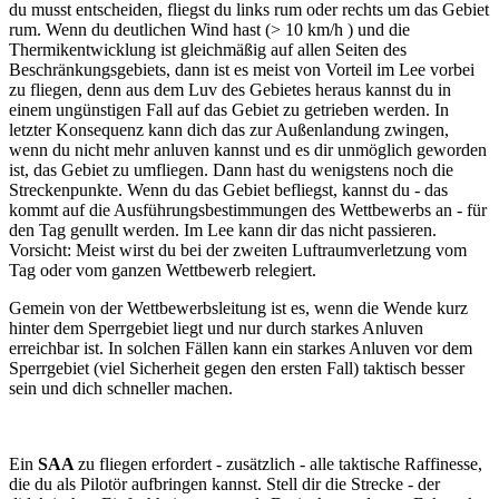
du musst entscheiden, fliegst du links rum oder rechts um das Gebiet
rum. Wenn du deutlichen Wind hast (> 10 km/h ) und die
Thermikentwicklung ist gleichmäßig auf allen Seiten des
Beschränkungsgebiets, dann ist es meist von Vorteil im Lee vorbei
zu fliegen, denn aus dem Luv des Gebietes heraus kannst du in
einem ungünstigen Fall auf das Gebiet zu getrieben werden. In
letzter Konsequenz kann dich das zur Außenlandung zwingen,
wenn du nicht mehr anluven kannst und es dir unmöglich geworden
ist, das Gebiet zu umfliegen. Dann hast du wenigstens noch die
Streckenpunkte. Wenn du das Gebiet befliegst, kannst du - das
kommt auf die Ausführungsbestimmungen des Wettbewerbs an - für
den Tag genullt werden. Im Lee kann dir das nicht passieren.
Vorsicht: Meist wirst du bei der zweiten Luftraumverletzung vom
Tag oder vom ganzen Wettbewerb relegiert.
Gemein von der Wettbewerbsleitung ist es, wenn die Wende kurz
hinter dem Sperrgebiet liegt und nur durch starkes Anluven
erreichbar ist. In solchen Fällen kann ein starkes Anluven vor dem
Sperrgebiet (viel Sicherheit gegen den ersten Fall) taktisch besser
sein und dich schneller machen.
Ein
SAA
zu fliegen erfordert - zusätzlich - alle taktische Raffinesse,
die du als Pilotör aufbringen kannst. Stell dir die Strecke - der