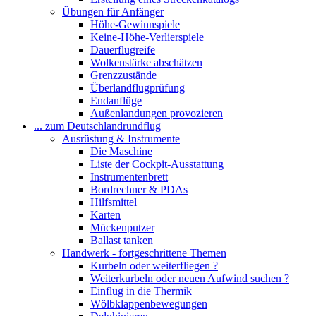
Übungen für Anfänger
Höhe-Gewinnspiele
Keine-Höhe-Verlierspiele
Dauerflugreife
Wolkenstärke abschätzen
Grenzzustände
Überlandflugprüfung
Endanflüge
Außenlandungen provozieren
... zum Deutschlandrundflug
Ausrüstung & Instrumente
Die Maschine
Liste der Cockpit-Ausstattung
Instrumentenbrett
Bordrechner & PDAs
Hilfsmittel
Karten
Mückenputzer
Ballast tanken
Handwerk - fortgeschrittene Themen
Kurbeln oder weiterfliegen ?
Weiterkurbeln oder neuen Aufwind suchen ?
Einflug in die Thermik
Wölbklappenbewegungen