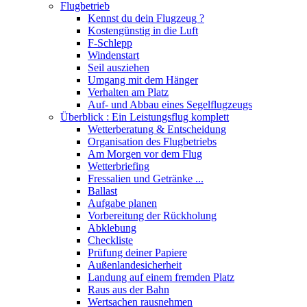
Flugbetrieb
Kennst du dein Flugzeug ?
Kostengünstig in die Luft
F-Schlepp
Windenstart
Seil ausziehen
Umgang mit dem Hänger
Verhalten am Platz
Auf- und Abbau eines Segelflugzeugs
Überblick : Ein Leistungsflug komplett
Wetterberatung & Entscheidung
Organisation des Flugbetriebs
Am Morgen vor dem Flug
Wetterbriefing
Fressalien und Getränke ...
Ballast
Aufgabe planen
Vorbereitung der Rückholung
Abklebung
Checkliste
Prüfung deiner Papiere
Außenlandesicherheit
Landung auf einem fremden Platz
Raus aus der Bahn
Wertsachen rausnehmen