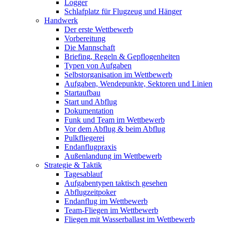
Logger
Schlafplatz für Flugzeug und Hänger
Handwerk
Der erste Wettbewerb
Vorbereitung
Die Mannschaft
Briefing, Regeln & Gepflogenheiten
Typen von Aufgaben
Selbstorganisation im Wettbewerb
Aufgaben, Wendepunkte, Sektoren und Linien
Startaufbau
Start und Abflug
Dokumentation
Funk und Team im Wettbewerb
Vor dem Abflug & beim Abflug
Pulkfliegerei
Endanflugpraxis
Außenlandung im Wettbewerb
Strategie & Taktik
Tagesablauf
Aufgabentypen taktisch gesehen
Abflugzeitpoker
Endanflug im Wettbewerb
Team-Fliegen im Wettbewerb
Fliegen mit Wasserballast im Wettbewerb