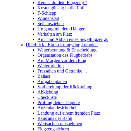
Kennst du dein Flugzeug ?
Kostengünstig in die Luft
F-Schlepp
Windenstart
Seil ausziehen
Umgang mit dem Hänger
Verhalten am Platz
Auf- und Abbau eines Segelflugzeugs
Überblick : Ein Leistungsflug komplett
Wetterberatung & Entscheidung
Organisation des Flugbetriebs
Am Morgen vor dem Flug
Wetterbriefing
Fressalien und Getränke ...
Ballast
Aufgabe planen
Vorbereitung der Rückholung
Abklebung
Checkliste
Prüfung deiner Papiere
Außenlandesicherheit
Landung auf einem fremden Platz
Raus aus der Bahn
Wertsachen rausnehmen
Flugzeug sichern