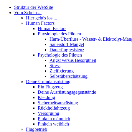
Struktur der WebSite
Vom Schein ...
Hier geht's los ...
Human Factors
Human Factors
Physiologie des Piloten
Harn-Überfluss - Wasser- & Elektrolyt-Man
Sauerstoff-Mangel
Dauerflugresistenz
Psychologie des Piloten
Angst versus Besorgtheit
Stress
Zielfixierung
Selbstüberschätzung
Deine Grundausrüstung
Ein Flugzeug
Deine Ausrüstungsgegenstände
Kleidung
Sicherheitsausrüstung
Rückholfahrzeug
Versorgung
Pinkeln männlich
Pinkeln weiblich
Flugbetrieb