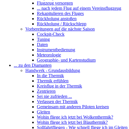
Flugzeug versorgen
... nach jedem Flug auf einem Vereinsflugzeug
Rekapitulieren des Fluges
Rückholung anstoßen
Rückholung / Rückschlepp
Vorbereitungen auf die nächste Saison
Cockpit-Check
Tuning
Daten
Instrumentbedienung
Meteorologie
Geographie- und Kartenstudium
... zu den Diamanten
Handwerk - Grundausbildung
In die Thermik
Thermik erfühlen
Kreisflug in der Thermik
Zentrieren
Sei nie zufrieden ...
Verlassen der Thermik
Gemeinsam mit anderen Piloten kreisen
Gleiten
Wohin fliege ich jetzt bei Wolkenthermik?
Wohin fliege ich jetzt bei Blauthermik?
Sollfahrtfliegen - Wie schnell fliege ich im Gleiten 