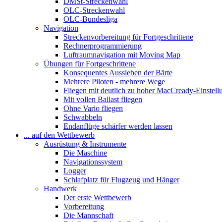
DMSt-Streckenwahl
OLC-Streckenwahl
OLC-Bundesliga
Navigation
Streckenvorbereitung für Fortgeschrittene
Rechnerprogrammierung
Luftraumnavigation mit Moving Map
Übungen für Fortgeschrittene
Konsequentes Aussieben der Bärte
Mehrere Piloten - mehrere Wege
Fliegen mit deutlich zu hoher MacCready-Einstell
Mit vollen Ballast fliegen
Ohne Vario fliegen
Schwabbeln
Endanflüge schärfer werden lassen
... auf den Wettbewerb
Ausrüstung & Instrumente
Die Maschine
Navigationssystem
Logger
Schlafplatz für Flugzeug und Hänger
Handwerk
Der erste Wettbewerb
Vorbereitung
Die Mannschaft