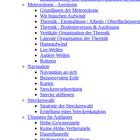
Meteorologie - Aerologie
Grundlagen der Meteorologie
Wir brauchen Aufwind
Thermik : Einstrahlung / Albedo / Oberflächengest
Thermik : Bodeninversion & Auslösung
Vertikale Organisation der Thermik
Laterale Organisation der Thermik
Hangaufwind
Lee-Wellen
Andere Wellen
Rotoren
Navigation
Navigation an sich
Bezugssystem Erde
Karten
Streckenvorbereitung
Strecke abfliegen
Streckenwahl
Strategie der Streckenwahl
Erstellung eines Streckenkatalogs
Übungen für Anfänger
Höhe-Gewinnspiele
Keine-Höhe-Verlierspiele
Dauerflugreife
Wolkenstärke abschätzen