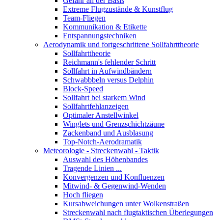
Gefahr an der Basis
Extreme Flugzustände & Kunstflug
Team-Fliegen
Kommunikation & Etikette
Entspannungstechniken
Aerodynamik und fortgeschrittene Sollfahrttheorie
Sollfahrttheorie
Reichmann's fehlender Schritt
Sollfahrt in Aufwindbändern
Schwabbbeln versus Delphin
Block-Speed
Sollfahrt bei starkem Wind
Sollfahrtfehlanzeigen
Optimaler Anstellwinkel
Winglets und Grenzschichtzäune
Zackenband und Ausblasung
Top-Notch-Aerodramatik
Meteorologie - Streckenwahl - Taktik
Auswahl des Höhenbandes
Tragende Linien ...
Konvergenzen und Konfluenzen
Mitwind- & Gegenwind-Wenden
Hoch fliegen
Kursabweichungen unter Wolkenstraßen
Streckenwahl nach flugtaktischen Überlegungen