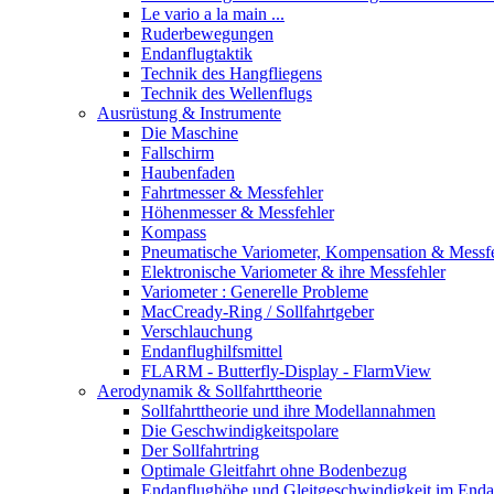
Le vario a la main ...
Ruderbewegungen
Endanflugtaktik
Technik des Hangfliegens
Technik des Wellenflugs
Ausrüstung & Instrumente
Die Maschine
Fallschirm
Haubenfaden
Fahrtmesser & Messfehler
Höhenmesser & Messfehler
Kompass
Pneumatische Variometer, Kompensation & Messf
Elektronische Variometer & ihre Messfehler
Variometer : Generelle Probleme
MacCready-Ring / Sollfahrtgeber
Verschlauchung
Endanflughilfsmittel
FLARM - Butterfly-Display - FlarmView
Aerodynamik & Sollfahrttheorie
Sollfahrttheorie und ihre Modellannahmen
Die Geschwindigkeitspolare
Der Sollfahrtring
Optimale Gleitfahrt ohne Bodenbezug
Endanflughöhe und Gleitgeschwindigkeit im Enda