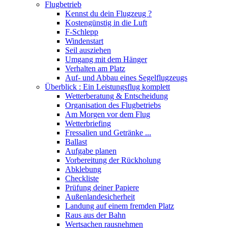
Flugbetrieb
Kennst du dein Flugzeug ?
Kostengünstig in die Luft
F-Schlepp
Windenstart
Seil ausziehen
Umgang mit dem Hänger
Verhalten am Platz
Auf- und Abbau eines Segelflugzeugs
Überblick : Ein Leistungsflug komplett
Wetterberatung & Entscheidung
Organisation des Flugbetriebs
Am Morgen vor dem Flug
Wetterbriefing
Fressalien und Getränke ...
Ballast
Aufgabe planen
Vorbereitung der Rückholung
Abklebung
Checkliste
Prüfung deiner Papiere
Außenlandesicherheit
Landung auf einem fremden Platz
Raus aus der Bahn
Wertsachen rausnehmen