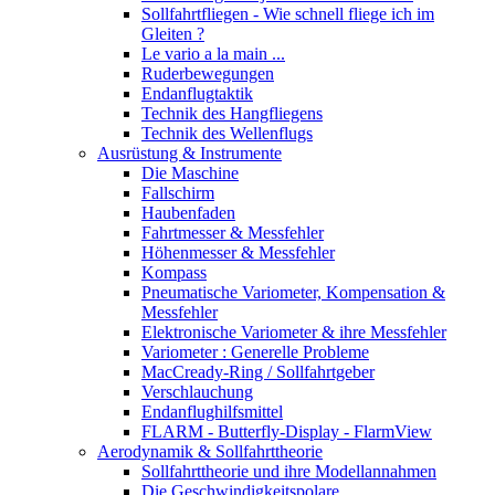
Sollfahrtfliegen - Wie schnell fliege ich im
Gleiten ?
Le vario a la main ...
Ruderbewegungen
Endanflugtaktik
Technik des Hangfliegens
Technik des Wellenflugs
Ausrüstung & Instrumente
Die Maschine
Fallschirm
Haubenfaden
Fahrtmesser & Messfehler
Höhenmesser & Messfehler
Kompass
Pneumatische Variometer, Kompensation &
Messfehler
Elektronische Variometer & ihre Messfehler
Variometer : Generelle Probleme
MacCready-Ring / Sollfahrtgeber
Verschlauchung
Endanflughilfsmittel
FLARM - Butterfly-Display - FlarmView
Aerodynamik & Sollfahrttheorie
Sollfahrttheorie und ihre Modellannahmen
Die Geschwindigkeitspolare