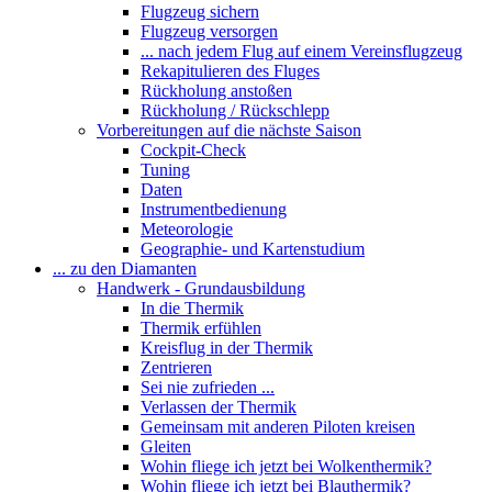
Flugzeug sichern
Flugzeug versorgen
... nach jedem Flug auf einem Vereinsflugzeug
Rekapitulieren des Fluges
Rückholung anstoßen
Rückholung / Rückschlepp
Vorbereitungen auf die nächste Saison
Cockpit-Check
Tuning
Daten
Instrumentbedienung
Meteorologie
Geographie- und Kartenstudium
... zu den Diamanten
Handwerk - Grundausbildung
In die Thermik
Thermik erfühlen
Kreisflug in der Thermik
Zentrieren
Sei nie zufrieden ...
Verlassen der Thermik
Gemeinsam mit anderen Piloten kreisen
Gleiten
Wohin fliege ich jetzt bei Wolkenthermik?
Wohin fliege ich jetzt bei Blauthermik?