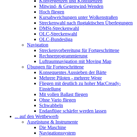
Konvergenzen und Konfluenzen
Mitwind- & Gegenwind-Wenden
Hoch fliegen
Kursabweichungen unter Wolkenstraßen
Streckenwahl nach flugtaktischen Überlegungen
DMSt-Streckenwahl
OLC-Streckenwahl
OLC-Bundesliga
Navigation
Streckenvorbereitung für Fortgeschrittene
Rechnerprogrammierung
Luftraumnavigation mit Moving Map
Übungen für Fortgeschrittene
Konsequentes Aussieben der Bärte
Mehrere Piloten - mehrere Wege
Fliegen mit deutlich zu hoher MacCready-
Einstellung
Mit vollen Ballast fliegen
Ohne Vario fliegen
Schwabbeln
Endanflüge schärfer werden lassen
... auf den Wettbewerb
Ausrüstung & Instrumente
Die Maschine
Navigationssystem