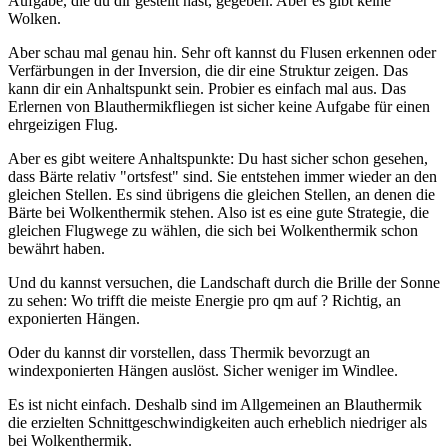
Aufgabe, die du dir gestellt hast, gegeben. Aber es gibt keine
Wolken.
Aber schau mal genau hin. Sehr oft kannst du Flusen erkennen oder
Verfärbungen in der Inversion, die dir eine Struktur zeigen. Das
kann dir ein Anhaltspunkt sein. Probier es einfach mal aus. Das
Erlernen von Blauthermikfliegen ist sicher keine Aufgabe für einen
ehrgeizigen Flug.
Aber es gibt weitere Anhaltspunkte: Du hast sicher schon gesehen,
dass Bärte relativ "ortsfest" sind. Sie entstehen immer wieder an den
gleichen Stellen. Es sind übrigens die gleichen Stellen, an denen die
Bärte bei Wolkenthermik stehen. Also ist es eine gute Strategie, die
gleichen Flugwege zu wählen, die sich bei Wolkenthermik schon
bewährt haben.
Und du kannst versuchen, die Landschaft durch die Brille der Sonne
zu sehen: Wo trifft die meiste Energie pro qm auf ? Richtig, an
exponierten Hängen.
Oder du kannst dir vorstellen, dass Thermik bevorzugt an
windexponierten Hängen auslöst. Sicher weniger im Windlee.
Es ist nicht einfach. Deshalb sind im Allgemeinen an Blauthermik
die erzielten Schnittgeschwindigkeiten auch erheblich niedriger als
bei Wolkenthermik.