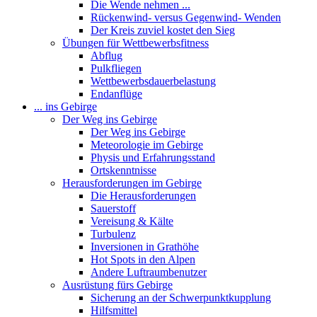
Die Wende nehmen ...
Rückenwind- versus Gegenwind- Wenden
Der Kreis zuviel kostet den Sieg
Übungen für Wettbewerbsfitness
Abflug
Pulkfliegen
Wettbewerbsdauerbelastung
Endanflüge
... ins Gebirge
Der Weg ins Gebirge
Der Weg ins Gebirge
Meteorologie im Gebirge
Physis und Erfahrungsstand
Ortskenntnisse
Herausforderungen im Gebirge
Die Herausforderungen
Sauerstoff
Vereisung & Kälte
Turbulenz
Inversionen in Grathöhe
Hot Spots in den Alpen
Andere Luftraumbenutzer
Ausrüstung fürs Gebirge
Sicherung an der Schwerpunktkupplung
Hilfsmittel