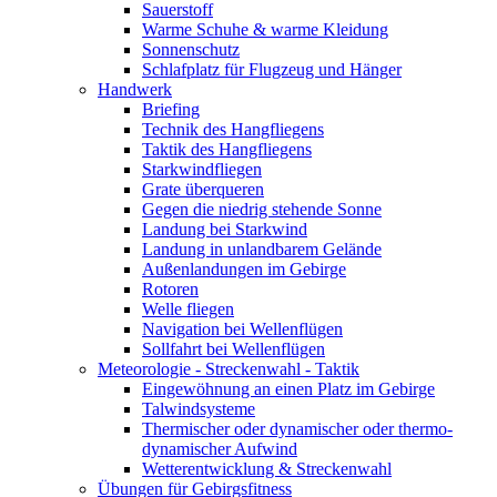
Sauerstoff
Warme Schuhe & warme Kleidung
Sonnenschutz
Schlafplatz für Flugzeug und Hänger
Handwerk
Briefing
Technik des Hangfliegens
Taktik des Hangfliegens
Starkwindfliegen
Grate überqueren
Gegen die niedrig stehende Sonne
Landung bei Starkwind
Landung in unlandbarem Gelände
Außenlandungen im Gebirge
Rotoren
Welle fliegen
Navigation bei Wellenflügen
Sollfahrt bei Wellenflügen
Meteorologie - Streckenwahl - Taktik
Eingewöhnung an einen Platz im Gebirge
Talwindsysteme
Thermischer oder dynamischer oder thermo-
dynamischer Aufwind
Wetterentwicklung & Streckenwahl
Übungen für Gebirgsfitness