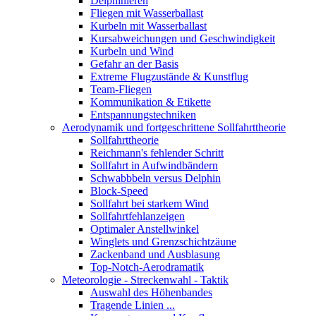
Delphinieren
Fliegen mit Wasserballast
Kurbeln mit Wasserballast
Kursabweichungen und Geschwindigkeit
Kurbeln und Wind
Gefahr an der Basis
Extreme Flugzustände & Kunstflug
Team-Fliegen
Kommunikation & Etikette
Entspannungstechniken
Aerodynamik und fortgeschrittene Sollfahrttheorie
Sollfahrttheorie
Reichmann's fehlender Schritt
Sollfahrt in Aufwindbändern
Schwabbbeln versus Delphin
Block-Speed
Sollfahrt bei starkem Wind
Sollfahrtfehlanzeigen
Optimaler Anstellwinkel
Winglets und Grenzschichtzäune
Zackenband und Ausblasung
Top-Notch-Aerodramatik
Meteorologie - Streckenwahl - Taktik
Auswahl des Höhenbandes
Tragende Linien ...