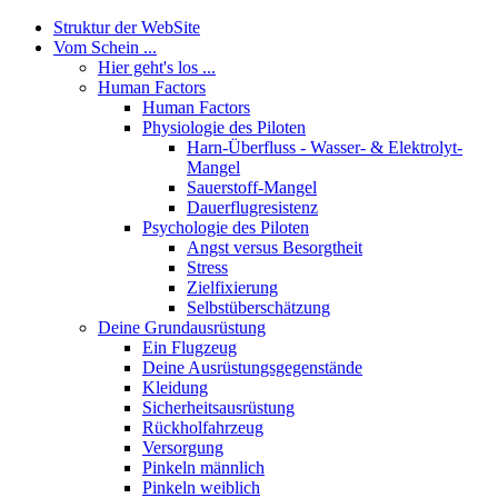
Struktur der WebSite
Vom Schein ...
Hier geht's los ...
Human Factors
Human Factors
Physiologie des Piloten
Harn-Überfluss - Wasser- & Elektrolyt-
Mangel
Sauerstoff-Mangel
Dauerflugresistenz
Psychologie des Piloten
Angst versus Besorgtheit
Stress
Zielfixierung
Selbstüberschätzung
Deine Grundausrüstung
Ein Flugzeug
Deine Ausrüstungsgegenstände
Kleidung
Sicherheitsausrüstung
Rückholfahrzeug
Versorgung
Pinkeln männlich
Pinkeln weiblich