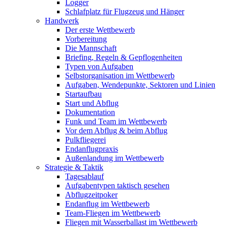
Logger
Schlafplatz für Flugzeug und Hänger
Handwerk
Der erste Wettbewerb
Vorbereitung
Die Mannschaft
Briefing, Regeln & Gepflogenheiten
Typen von Aufgaben
Selbstorganisation im Wettbewerb
Aufgaben, Wendepunkte, Sektoren und Linien
Startaufbau
Start und Abflug
Dokumentation
Funk und Team im Wettbewerb
Vor dem Abflug & beim Abflug
Pulkfliegerei
Endanflugpraxis
Außenlandung im Wettbewerb
Strategie & Taktik
Tagesablauf
Aufgabentypen taktisch gesehen
Abflugzeitpoker
Endanflug im Wettbewerb
Team-Fliegen im Wettbewerb
Fliegen mit Wasserballast im Wettbewerb