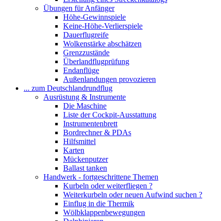
Übungen für Anfänger
Höhe-Gewinnspiele
Keine-Höhe-Verlierspiele
Dauerflugreife
Wolkenstärke abschätzen
Grenzzustände
Überlandflugprüfung
Endanflüge
Außenlandungen provozieren
... zum Deutschlandrundflug
Ausrüstung & Instrumente
Die Maschine
Liste der Cockpit-Ausstattung
Instrumentenbrett
Bordrechner & PDAs
Hilfsmittel
Karten
Mückenputzer
Ballast tanken
Handwerk - fortgeschrittene Themen
Kurbeln oder weiterfliegen ?
Weiterkurbeln oder neuen Aufwind suchen ?
Einflug in die Thermik
Wölbklappenbewegungen