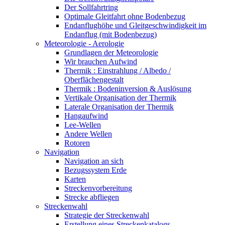
Der Sollfahrtring
Optimale Gleitfahrt ohne Bodenbezug
Endanflughöhe und Gleitgeschwindigkeit im
Endanflug (mit Bodenbezug)
Meteorologie - Aerologie
Grundlagen der Meteorologie
Wir brauchen Aufwind
Thermik : Einstrahlung / Albedo /
Oberflächengestalt
Thermik : Bodeninversion & Auslösung
Vertikale Organisation der Thermik
Laterale Organisation der Thermik
Hangaufwind
Lee-Wellen
Andere Wellen
Rotoren
Navigation
Navigation an sich
Bezugssystem Erde
Karten
Streckenvorbereitung
Strecke abfliegen
Streckenwahl
Strategie der Streckenwahl
Erstellung eines Streckenkatalogs