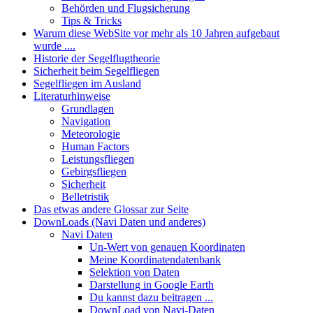
Behörden und Flugsicherung
Tips & Tricks
Warum diese WebSite vor mehr als 10 Jahren aufgebaut
wurde ....
Historie der Segelflugtheorie
Sicherheit beim Segelfliegen
Segelfliegen im Ausland
Literaturhinweise
Grundlagen
Navigation
Meteorologie
Human Factors
Leistungsfliegen
Gebirgsfliegen
Sicherheit
Belletristik
Das etwas andere Glossar zur Seite
DownLoads (Navi Daten und anderes)
Navi Daten
Un-Wert von genauen Koordinaten
Meine Koordinatendatenbank
Selektion von Daten
Darstellung in Google Earth
Du kannst dazu beitragen ...
DownLoad von Navi-Daten