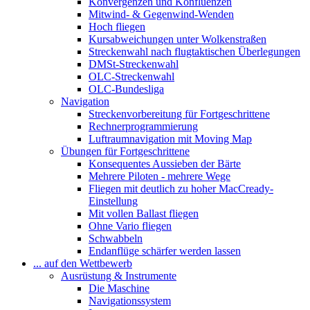
Konvergenzen und Konfluenzen
Mitwind- & Gegenwind-Wenden
Hoch fliegen
Kursabweichungen unter Wolkenstraßen
Streckenwahl nach flugtaktischen Überlegungen
DMSt-Streckenwahl
OLC-Streckenwahl
OLC-Bundesliga
Navigation
Streckenvorbereitung für Fortgeschrittene
Rechnerprogrammierung
Luftraumnavigation mit Moving Map
Übungen für Fortgeschrittene
Konsequentes Aussieben der Bärte
Mehrere Piloten - mehrere Wege
Fliegen mit deutlich zu hoher MacCready-
Einstellung
Mit vollen Ballast fliegen
Ohne Vario fliegen
Schwabbeln
Endanflüge schärfer werden lassen
... auf den Wettbewerb
Ausrüstung & Instrumente
Die Maschine
Navigationssystem