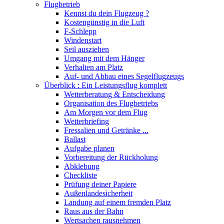
Flugbetrieb
Kennst du dein Flugzeug ?
Kostengünstig in die Luft
F-Schlepp
Windenstart
Seil ausziehen
Umgang mit dem Hänger
Verhalten am Platz
Auf- und Abbau eines Segelflugzeugs
Überblick : Ein Leistungsflug komplett
Wetterberatung & Entscheidung
Organisation des Flugbetriebs
Am Morgen vor dem Flug
Wetterbriefing
Fressalien und Getränke ...
Ballast
Aufgabe planen
Vorbereitung der Rückholung
Abklebung
Checkliste
Prüfung deiner Papiere
Außenlandesicherheit
Landung auf einem fremden Platz
Raus aus der Bahn
Wertsachen rausnehmen