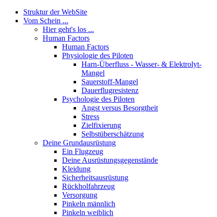
Struktur der WebSite
Vom Schein ...
Hier geht's los ...
Human Factors
Human Factors
Physiologie des Piloten
Harn-Überfluss - Wasser- & Elektrolyt-
Mangel
Sauerstoff-Mangel
Dauerflugresistenz
Psychologie des Piloten
Angst versus Besorgtheit
Stress
Zielfixierung
Selbstüberschätzung
Deine Grundausrüstung
Ein Flugzeug
Deine Ausrüstungsgegenstände
Kleidung
Sicherheitsausrüstung
Rückholfahrzeug
Versorgung
Pinkeln männlich
Pinkeln weiblich