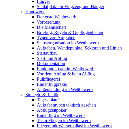
Logger
Schlafplatz für Flugzeug und Hänger
Handwerk
Der erste Wettbewerb
Vorbereitung
Die Mannschaft
Briefing, Regeln & Gepflogenheiten
Typen von Aufgaben
Selbstorganisation im Wettbewerb
Aufgaben, Wendepunkte, Sektoren und Linien
Startaufbau
Start und Abflug
Dokumentation
Funk und Team im Wettbewerb
Vor dem Abflug & beim Abflug
Pulkfliegerei
Endanflugpraxis
Außenlandung im Wettbewerb
Strategie & Taktik
Tagesablauf
Aufgabentypen taktisch gesehen
Abflugzeitpoker
Endanflug im Wettbewerb
Team-Fliegen im Wettbewerb
Fliegen mit Wasserballast im Wettbewerb