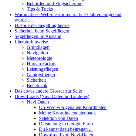
Behörden und Flugsicherung
Tips & Tricks
Warum diese WebSite vor mehr als 10 Jahren aufgebaut
wurde ....
Historie der Segelflugtheorie
Sicherheit beim Segelfliegen
Segelfliegen im Ausland
Literaturhinweise
Grundlagen
Navigation
Meteorologie
Human Factors
Leistungsfliegen
Gebirgsfliegen
Sicherheit
Belletristik
Das etwas andere Glossar zur Seite
DownLoads (Navi Daten und anderes)
Navi Daten
Un-Wert von genauen Koordinaten
Meine Koordinatendatenbank
Selektion von Daten
Darstellung in Google Earth
Du kannst dazu beitragen ...
DownLoad von Navi-Daten