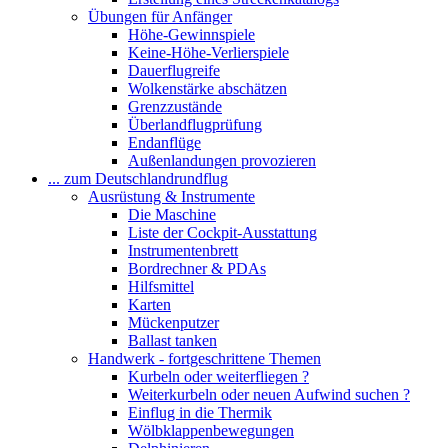
Übungen für Anfänger
Höhe-Gewinnspiele
Keine-Höhe-Verlierspiele
Dauerflugreife
Wolkenstärke abschätzen
Grenzzustände
Überlandflugprüfung
Endanflüge
Außenlandungen provozieren
... zum Deutschlandrundflug
Ausrüstung & Instrumente
Die Maschine
Liste der Cockpit-Ausstattung
Instrumentenbrett
Bordrechner & PDAs
Hilfsmittel
Karten
Mückenputzer
Ballast tanken
Handwerk - fortgeschrittene Themen
Kurbeln oder weiterfliegen ?
Weiterkurbeln oder neuen Aufwind suchen ?
Einflug in die Thermik
Wölbklappenbewegungen