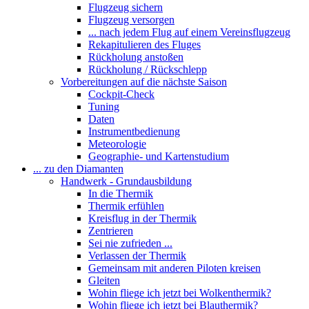
Flugzeug sichern
Flugzeug versorgen
... nach jedem Flug auf einem Vereinsflugzeug
Rekapitulieren des Fluges
Rückholung anstoßen
Rückholung / Rückschlepp
Vorbereitungen auf die nächste Saison
Cockpit-Check
Tuning
Daten
Instrumentbedienung
Meteorologie
Geographie- und Kartenstudium
... zu den Diamanten
Handwerk - Grundausbildung
In die Thermik
Thermik erfühlen
Kreisflug in der Thermik
Zentrieren
Sei nie zufrieden ...
Verlassen der Thermik
Gemeinsam mit anderen Piloten kreisen
Gleiten
Wohin fliege ich jetzt bei Wolkenthermik?
Wohin fliege ich jetzt bei Blauthermik?