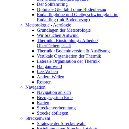
Der Sollfahrtring
Optimale Gleitfahrt ohne Bodenbezug
Endanflughöhe und Gleitgeschwindigkeit im
Endanflug (mit Bodenbezug)
Meteorologie - Aerologie
Grundlagen der Meteorologie
Wir brauchen Aufwind
Thermik : Einstrahlung / Albedo /
Oberflächengestalt
Thermik : Bodeninversion & Auslösung
Vertikale Organisation der Thermik
Laterale Organisation der Thermik
Hangaufwind
Lee-Wellen
Andere Wellen
Rotoren
Navigation
Navigation an sich
Bezugssystem Erde
Karten
Streckenvorbereitung
Strecke abfliegen
Streckenwahl
Strategie der Streckenwahl
Erstellung eines Streckenkatalogs