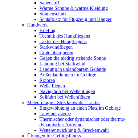
Sauerstoff
Warme Schuhe & warme Kleidung
Sonnenschutz
Schlafplatz für Flugzeug und Hänger
Handwerk
Briefing
Technik des Hangfliegens
Taktik des Hangfliegens
Starkwindfliegen
Grate überqueren
Gegen die niedrig stehende Sonne
Landung bei Starkwind
Landung in unlandbarem Gelände
Außenlandungen im Gebirge
Rotoren
Welle fliegen
Navigation bei Wellenflügen
Sollfahrt bei Wellenflügen
Meteorologie - Streckenwahl - Taktik
Eingewöhnung an einen Platz im Gebirge
Talwindsysteme
Thermischer oder dynamischer oder thermo-
dynamischer Aufwind
Wetterentwicklung & Streckenwahl
Übungen für Gebirgsfitness