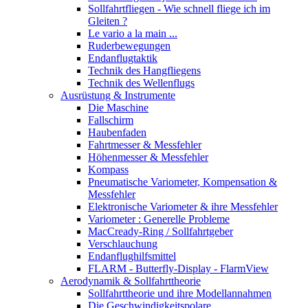
Sollfahrtfliegen - Wie schnell fliege ich im
Gleiten ?
Le vario a la main ...
Ruderbewegungen
Endanflugtaktik
Technik des Hangfliegens
Technik des Wellenflugs
Ausrüstung & Instrumente
Die Maschine
Fallschirm
Haubenfaden
Fahrtmesser & Messfehler
Höhenmesser & Messfehler
Kompass
Pneumatische Variometer, Kompensation &
Messfehler
Elektronische Variometer & ihre Messfehler
Variometer : Generelle Probleme
MacCready-Ring / Sollfahrtgeber
Verschlauchung
Endanflughilfsmittel
FLARM - Butterfly-Display - FlarmView
Aerodynamik & Sollfahrttheorie
Sollfahrttheorie und ihre Modellannahmen
Die Geschwindigkeitspolare