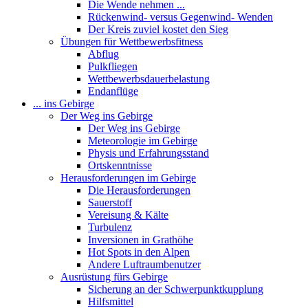
Die Wende nehmen ...
Rückenwind- versus Gegenwind- Wenden
Der Kreis zuviel kostet den Sieg
Übungen für Wettbewerbsfitness
Abflug
Pulkfliegen
Wettbewerbsdauerbelastung
Endanflüge
... ins Gebirge
Der Weg ins Gebirge
Der Weg ins Gebirge
Meteorologie im Gebirge
Physis und Erfahrungsstand
Ortskenntnisse
Herausforderungen im Gebirge
Die Herausforderungen
Sauerstoff
Vereisung & Kälte
Turbulenz
Inversionen in Grathöhe
Hot Spots in den Alpen
Andere Luftraumbenutzer
Ausrüstung fürs Gebirge
Sicherung an der Schwerpunktkupplung
Hilfsmittel