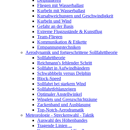
Delphinieren
Fliegen mit Wasserballast
Kurbeln mit Wasserballast
Kursabweichungen und Geschwindigkeit
Kurbeln und Wind
Gefahr an der Basis
Extreme Flugzustände & Kunstflug
Team-Fliegen
Kommunikation & Etikette
Entspannungstechniken
Aerodynamik und fortgeschrittene Sollfahrttheorie
Sollfahrttheorie
Reichmann's fehlender Schritt
Sollfahrt in Aufwindbändern
Schwabbbeln versus Delphin
Block-Speed
Sollfahrt bei starkem Wind
Sollfahrtfehlanzeigen
Optimaler Anstellwinkel
Winglets und Grenzschichtzäune
Zackenband und Ausblasung
Top-Notch-Aerodramatik
Meteorologie - Streckenwahl - Taktik
Auswahl des Höhenbandes
Tragende Linien ...