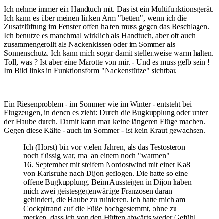
Ich nehme immer ein Handtuch mit. Das ist ein Multifunktionsgerät.
Ich kann es über meinen linken Arm "betten", wenn ich die
Zusatzlüftung im Fenster offen halten muss gegen das Beschlagen.
Ich benutze es manchmal wirklich als Handtuch, aber oft auch
zusammengerollt als Nackenkissen oder im Sommer als
Sonnenschutz. Ich kann mich sogar damit stellenweise warm halten.
Toll, was ? Ist aber eine Marotte von mir. - Und es muss gelb sein !
Im Bild links in Funktionsform "Nackenstütze" sichtbar.
Ein Riesenproblem - im Sommer wie im Winter - entsteht bei
Flugzeugen, in denen es zieht: Durch die Bugkupplung oder unter
der Haube durch. Damit kann man keine längeren Flüge machen.
Gegen diese Kälte - auch im Sommer - ist kein Kraut gewachsen.
Ich (Horst) bin vor vielen Jahren, als das Testosteron
noch flüssig war, mal an einem noch "warmen"
16. September mit steifem Nordostwind mit einer Ka8
von Karlsruhe nach Dijon geflogen. Die hatte so eine
offene Bugkupplung. Beim Aussteigen in Dijon haben
mich zwei geistesgegenwärtige Franzosen daran
gehindert, die Haube zu ruinieren. Ich hatte mich am
Cockpitrand auf die Füße hochgestemmt, ohne zu
merken, dass ich von den Hüften abwärts weder Gefühl