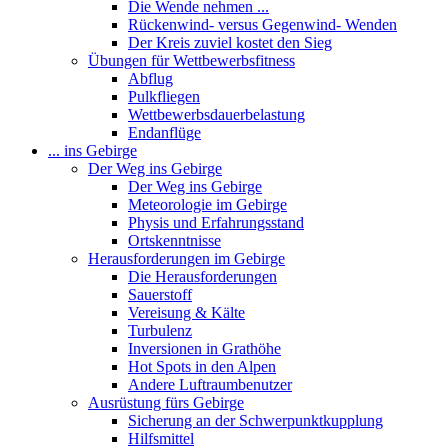
Die Wende nehmen ...
Rückenwind- versus Gegenwind- Wenden
Der Kreis zuviel kostet den Sieg
Übungen für Wettbewerbsfitness
Abflug
Pulkfliegen
Wettbewerbsdauerbelastung
Endanflüge
... ins Gebirge
Der Weg ins Gebirge
Der Weg ins Gebirge
Meteorologie im Gebirge
Physis und Erfahrungsstand
Ortskenntnisse
Herausforderungen im Gebirge
Die Herausforderungen
Sauerstoff
Vereisung & Kälte
Turbulenz
Inversionen in Grathöhe
Hot Spots in den Alpen
Andere Luftraumbenutzer
Ausrüstung fürs Gebirge
Sicherung an der Schwerpunktkupplung
Hilfsmittel