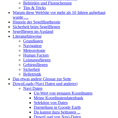
Behörden und Flugsicherung
Tips & Tricks
Warum diese WebSite vor mehr als 10 Jahren aufgebaut
wurde ....
Historie der Segelflugtheorie
Sicherheit beim Segelfliegen
Segelfliegen im Ausland
Literaturhinweise
Grundlagen
Navigation
Meteorologie
Human Factors
Leistungsfliegen
Gebirgsfliegen
Sicherheit
Belletristik
Das etwas andere Glossar zur Seite
DownLoads (Navi Daten und anderes)
Navi Daten
Un-Wert von genauen Koordinaten
Meine Koordinatendatenbank
Selektion von Daten
Darstellung in Google Earth
Du kannst dazu beitragen ...
DownLoad von Navi-Daten