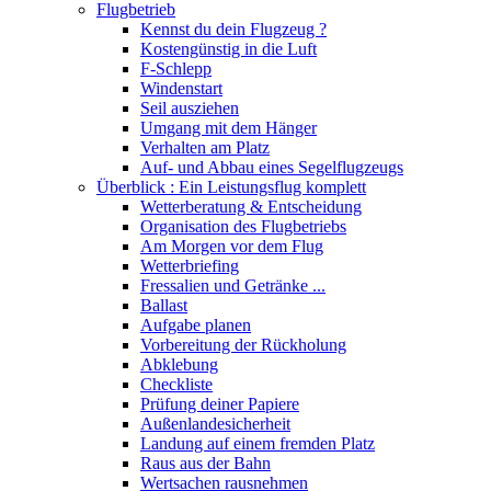
Flugbetrieb
Kennst du dein Flugzeug ?
Kostengünstig in die Luft
F-Schlepp
Windenstart
Seil ausziehen
Umgang mit dem Hänger
Verhalten am Platz
Auf- und Abbau eines Segelflugzeugs
Überblick : Ein Leistungsflug komplett
Wetterberatung & Entscheidung
Organisation des Flugbetriebs
Am Morgen vor dem Flug
Wetterbriefing
Fressalien und Getränke ...
Ballast
Aufgabe planen
Vorbereitung der Rückholung
Abklebung
Checkliste
Prüfung deiner Papiere
Außenlandesicherheit
Landung auf einem fremden Platz
Raus aus der Bahn
Wertsachen rausnehmen