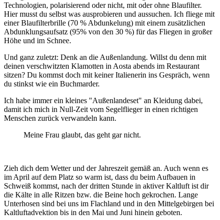
Technologien, polarisierend oder nicht, mit oder ohne Blaufilter.
Hier musst du selbst was ausprobieren und aussuchen. Ich fliege mit
einer Blaufilterbrille (70 % Abdunkelung) mit einem zusätzlichen
Abdunklungsaufsatz (95% von den 30 %) für das Fliegen in großer
Höhe und im Schnee.
Und ganz zuletzt: Denk an die Außenlandung. Willst du denn mit
deinen verschwitzten Klamotten in Aosta abends im Restaurant
sitzen? Du kommst doch mit keiner Italienerin ins Gespräch, wenn
du stinkst wie ein Buchmarder.
Ich habe immer ein kleines "Außenlandeset" an Kleidung dabei,
damit ich mich in Null-Zeit vom Segelflieger in einen richtigen
Menschen zurück verwandeln kann.
Meine Frau glaubt, das geht gar nicht.
Zieh dich dem Wetter und der Jahreszeit gemäß an. Auch wenn es
im April auf dem Platz so warm ist, dass du beim Aufbauen in
Schweiß kommst, nach der dritten Stunde in aktiver Kaltluft ist dir
die Kälte in alle Ritzen bzw. die Beine hoch gekrochen. Lange
Unterhosen sind bei uns im Flachland und in den Mittelgebirgen bei
Kaltluftadvektion bis in den Mai und Juni hinein geboten.