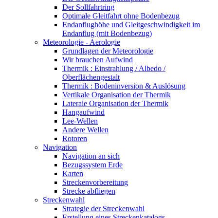
Der Sollfahrtring
Optimale Gleitfahrt ohne Bodenbezug
Endanflughöhe und Gleitgeschwindigkeit im
Endanflug (mit Bodenbezug)
Meteorologie - Aerologie
Grundlagen der Meteorologie
Wir brauchen Aufwind
Thermik : Einstrahlung / Albedo /
Oberflächengestalt
Thermik : Bodeninversion & Auslösung
Vertikale Organisation der Thermik
Laterale Organisation der Thermik
Hangaufwind
Lee-Wellen
Andere Wellen
Rotoren
Navigation
Navigation an sich
Bezugssystem Erde
Karten
Streckenvorbereitung
Strecke abfliegen
Streckenwahl
Strategie der Streckenwahl
Erstellung eines Streckenkatalogs