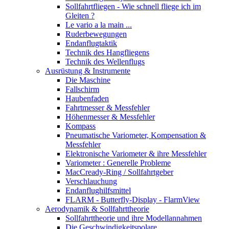
Sollfahrtfliegen - Wie schnell fliege ich im
Gleiten ?
Le vario a la main ...
Ruderbewegungen
Endanflugtaktik
Technik des Hangfliegens
Technik des Wellenflugs
Ausrüstung & Instrumente
Die Maschine
Fallschirm
Haubenfaden
Fahrtmesser & Messfehler
Höhenmesser & Messfehler
Kompass
Pneumatische Variometer, Kompensation &
Messfehler
Elektronische Variometer & ihre Messfehler
Variometer : Generelle Probleme
MacCready-Ring / Sollfahrtgeber
Verschlauchung
Endanflughilfsmittel
FLARM - Butterfly-Display - FlarmView
Aerodynamik & Sollfahrttheorie
Sollfahrttheorie und ihre Modellannahmen
Die Geschwindigkeitspolare