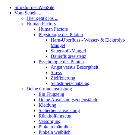
Struktur der WebSite
Vom Schein ...
Hier geht's los ...
Human Factors
Human Factors
Physiologie des Piloten
Harn-Überfluss - Wasser- & Elektrolyt-
Mangel
Sauerstoff-Mangel
Dauerflugresistenz
Psychologie des Piloten
Angst versus Besorgtheit
Stress
Zielfixierung
Selbstüberschätzung
Deine Grundausrüstung
Ein Flugzeug
Deine Ausrüstungsgegenstände
Kleidung
Sicherheitsausrüstung
Rückholfahrzeug
Versorgung
Pinkeln männlich
Pinkeln weiblich