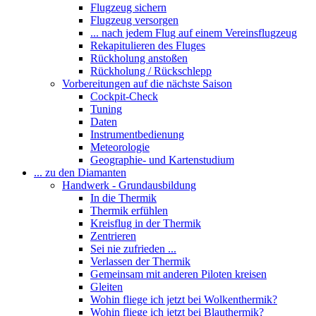
Flugzeug sichern
Flugzeug versorgen
... nach jedem Flug auf einem Vereinsflugzeug
Rekapitulieren des Fluges
Rückholung anstoßen
Rückholung / Rückschlepp
Vorbereitungen auf die nächste Saison
Cockpit-Check
Tuning
Daten
Instrumentbedienung
Meteorologie
Geographie- und Kartenstudium
... zu den Diamanten
Handwerk - Grundausbildung
In die Thermik
Thermik erfühlen
Kreisflug in der Thermik
Zentrieren
Sei nie zufrieden ...
Verlassen der Thermik
Gemeinsam mit anderen Piloten kreisen
Gleiten
Wohin fliege ich jetzt bei Wolkenthermik?
Wohin fliege ich jetzt bei Blauthermik?