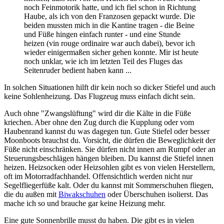
noch Feinmotorik hatte, und ich fiel schon in Richtung
Haube, als ich von den Franzosen gepackt wurde. Die
beiden mussten mich in die Kantine tragen - die Beine
und Füße hingen einfach runter - und eine Stunde
heizen (vin rouge ordinaire war auch dabei), bevor ich
wieder einigermaßen sicher gehen konnte. Mir ist heute
noch unklar, wie ich im letzten Teil des Fluges das
Seitenruder bedient haben kann ...
In solchen Situationen hilft dir kein noch so dicker Stiefel und auch
keine Sohlenheizung. Das Flugzeug muss einfach dicht sein.
Auch ohne "Zwangslüftung" wird dir die Kälte in die Füße
kriechen. Aber ohne den Zug durch die Kupplung oder vom
Haubenrand kannst du was dagegen tun. Gute Stiefel oder besser
Moonboots brauchst du. Vorsicht, die dürfen die Beweglichkeit der
Füße nicht einschränken. Sie dürfen nicht innen am Rumpf oder an
Steuerungsbeschlägen hängen bleiben. Du kannst die Stiefel innen
heizen. Heizsocken oder Heizsohlen gibt es von vielen Herstellern,
oft im Motorradfachhandel. Offensichtlich werden nicht nur
Segelfliegerfüße kalt. Oder du kannst mit Sommerschuhen fliegen,
die du außen mit
Biwakschuhen
oder Überschuhen isolierst. Das
mache ich so und brauche gar keine Heizung mehr.
Eine gute Sonnenbrille musst du haben. Die gibt es in vielen