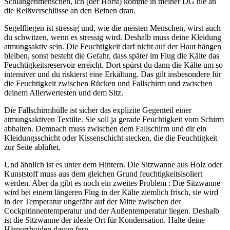
Schlangenmenschen, ich (der Horst) komme in meiner DG nie an
die Reißverschlüsse an den Beinen dran.
Segelfliegen ist stressig und, wie die meisten Menschen, wirst auch
du schwitzen, wenn es stressig wird. Deshalb muss deine Kleidung
atmungsaktiv sein. Die Feuchtigkeit darf nicht auf der Haut hängen
bleiben, sonst besteht die Gefahr, dass später im Flug die Kälte das
Feuchtigkeitsreservoir erreicht. Dort spürst du dann die Kälte um so
intensiver und du riskierst eine Erkältung. Das gilt insbesondere für
die Feuchtigkeit zwischen Rücken und Fallschirm und zwischen
deinem Allerwertesten und dem Sitz.
Die Fallschirmhülle ist sicher das explizite Gegenteil einer
atmungsaktiven Textilie. Sie soll ja gerade Feuchtigkeit vom Schirm
abhalten. Demnach muss zwischen dem Fallschirm und dir ein
Kleidungsschicht oder Kissenschicht stecken, die die Feuchtigkeit
zur Seite ablüftet.
Und ähnlich ist es unter dem Hintern. Die Sitzwanne aus Holz oder
Kunststoff muss aus dem gleichen Grund feuchtigkeitsisoliert
werden. Aber da gibt es noch ein zweites Problem : Die Sitzwanne
wird bei einem längeren Flug in der Kälte ziemlich frisch, sie wird
in der Temperatur ungefähr auf der Mitte zwischen der
Cockpitinnentemperatur und der Außentemperatur liegen. Deshalb
ist die Sitzwanne der ideale Ort für Kondensation. Halte deine
Hämorrhoiden davon fern.