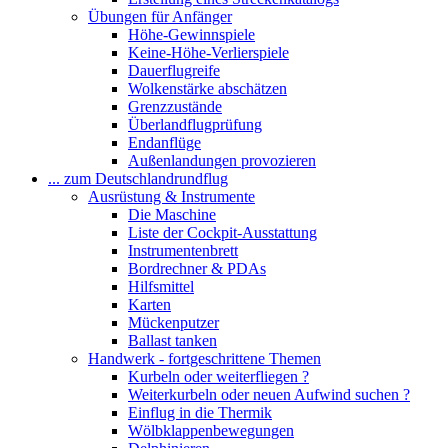
Übungen für Anfänger
Höhe-Gewinnspiele
Keine-Höhe-Verlierspiele
Dauerflugreife
Wolkenstärke abschätzen
Grenzzustände
Überlandflugprüfung
Endanflüge
Außenlandungen provozieren
... zum Deutschlandrundflug
Ausrüstung & Instrumente
Die Maschine
Liste der Cockpit-Ausstattung
Instrumentenbrett
Bordrechner & PDAs
Hilfsmittel
Karten
Mückenputzer
Ballast tanken
Handwerk - fortgeschrittene Themen
Kurbeln oder weiterfliegen ?
Weiterkurbeln oder neuen Aufwind suchen ?
Einflug in die Thermik
Wölbklappenbewegungen