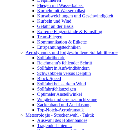
Delphinieren
Fliegen mit Wasserballast
Kurbeln mit Wasserballast
Kursabweichungen und Geschwindigkeit
Kurbeln und Wind
Gefahr an der Basis
Extreme Flugzustände & Kunstflug
Team-Fliegen
Kommunikation & Etikette
Entspannungstechniken
Aerodynamik und fortgeschrittene Sollfahrttheorie
Sollfahrttheorie
Reichmann's fehlender Schritt
Sollfahrt in Aufwindbändern
Schwabbbeln versus Delphin
Block-Speed
Sollfahrt bei starkem Wind
Sollfahrtfehlanzeigen
Optimaler Anstellwinkel
Winglets und Grenzschichtzäune
Zackenband und Ausblasung
Top-Notch-Aerodramatik
Meteorologie - Streckenwahl - Taktik
Auswahl des Höhenbandes
Tragende Linien ...