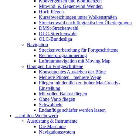
Konvergenzen und Konfluenzen
Mitwind- & Gegenwind-Wenden
Hoch fliegen
Kursabweichungen unter Wolkenstraßen
Streckenwahl nach flugtaktischen Überlegungen
DMSt-Streckenwahl
OLC-Streckenwahl
OLC-Bundesliga
Navigation
Streckenvorbereitung für Fortgeschrittene
Rechnerprogrammierung
Luftraumnavigation mit Moving Map
Übungen für Fortgeschrittene
Konsequentes Aussieben der Bärte
Mehrere Piloten - mehrere Wege
Fliegen mit deutlich zu hoher MacCready-
Einstellung
Mit vollen Ballast fliegen
Ohne Vario fliegen
Schwabbeln
Endanflüge schärfer werden lassen
... auf den Wettbewerb
Ausrüstung & Instrumente
Die Maschine
Navigationssystem