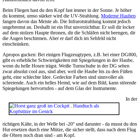
Beim Fliegen hast du den Kopf fast immer in der Sonne. Je höher
du kommst, umso stärker wird die UV-Strahlung.
Moderne Hauben
fangen davon das Meiste ab. Die Infrarotstrahlung kommt jedoch
ungebremst an. Deshalb ist ein Hut unverzichtbar. Er soll dir locker
auf dem stolzen Haupte thronen, dir die Schläfen nicht beengen, dir
die Augen beschirmen. Aber er darf dich im Sehfeld nicht
einschränken.
Apropos gucken: Bei einigen Flugzeugtypen, z.B. bei einer DG800,
gibt es erhebliche Schwierigkeiten mit Spiegelungen in der Haube,
wenn du helle Hosen trägst. Weiße Turnschuhe in der DG sehen
zwar absolut cool aus, sind aber, weil die Haube bis zu den Füßen
geht, eine schlechte Idee. Gedeckte Farben sind sinnvoller als
schreiende. Auch ein helles Hemd, wie auf dem Bild, kann störende
Spiegelungen hervorrufen - auf dem Glas der Instrumente.
In der
richtigen Kälte, in der Welle bei -20° und darunter - da musst du den
Hut ersetzen durch eine Mütze, die sicher stellt, dass nach dem Flug
die Ohren noch dran sind - am Kopf.