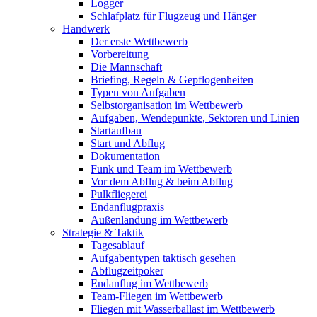
Logger
Schlafplatz für Flugzeug und Hänger
Handwerk
Der erste Wettbewerb
Vorbereitung
Die Mannschaft
Briefing, Regeln & Gepflogenheiten
Typen von Aufgaben
Selbstorganisation im Wettbewerb
Aufgaben, Wendepunkte, Sektoren und Linien
Startaufbau
Start und Abflug
Dokumentation
Funk und Team im Wettbewerb
Vor dem Abflug & beim Abflug
Pulkfliegerei
Endanflugpraxis
Außenlandung im Wettbewerb
Strategie & Taktik
Tagesablauf
Aufgabentypen taktisch gesehen
Abflugzeitpoker
Endanflug im Wettbewerb
Team-Fliegen im Wettbewerb
Fliegen mit Wasserballast im Wettbewerb