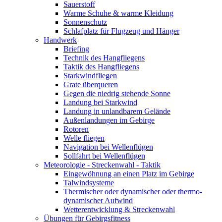
Sauerstoff
Warme Schuhe & warme Kleidung
Sonnenschutz
Schlafplatz für Flugzeug und Hänger
Handwerk
Briefing
Technik des Hangfliegens
Taktik des Hangfliegens
Starkwindfliegen
Grate überqueren
Gegen die niedrig stehende Sonne
Landung bei Starkwind
Landung in unlandbarem Gelände
Außenlandungen im Gebirge
Rotoren
Welle fliegen
Navigation bei Wellenflügen
Sollfahrt bei Wellenflügen
Meteorologie - Streckenwahl - Taktik
Eingewöhnung an einen Platz im Gebirge
Talwindsysteme
Thermischer oder dynamischer oder thermo-
dynamischer Aufwind
Wetterentwicklung & Streckenwahl
Übungen für Gebirgsfitness