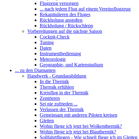
Flugzeug versorgen
... nach jedem Flug auf einem Vereinsflugzeug
Rekapitulieren des Fluges
Rückholung anstoßen
Rückholung / Rückschlepp
Vorbereitungen auf die nächste Saison
Cockpit-Check
Tuning
Daten
Instrumentbedienung
Meteorologie
Geographie- und Kartenstudium
... zu den Diamanten
Handwerk - Grundausbildung
In die Thermik
Thermik erfühlen
Kreisflug in der Thermik
Zentrieren
Sei nie zufrieden ...
Verlassen der Thermik
Gemeinsam mit anderen Piloten kreisen
Gleiten
Wohin fliege ich jetzt bei Wolkenthermik?
Wohin fliege ich jetzt bei Blauthermik?
Sollfahrtfliegen - Wie schnell fliege ich im Gleiten 