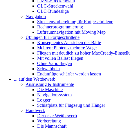
DMSt-Streckenwahl
OLC-Streckenwahl
OLC-Bundesliga
Navigation
Streckenvorbereitung für Fortgeschrittene
Rechnerprogrammierung
Luftraumnavigation mit Moving Map
Übungen für Fortgeschrittene
Konsequentes Aussieben der Bärte
Mehrere Piloten - mehrere Wege
Fliegen mit deutlich zu hoher MacCready-Einstell
Mit vollen Ballast fliegen
Ohne Vario fliegen
Schwabbeln
Endanflüge schärfer werden lassen
... auf den Wettbewerb
Ausrüstung & Instrumente
Die Maschine
Navigationssystem
Logger
Schlafplatz für Flugzeug und Hänger
Handwerk
Der erste Wettbewerb
Vorbereitung
Die Mannschaft