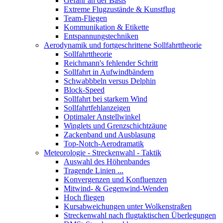
Gefahr an der Basis
Extreme Flugzustände & Kunstflug
Team-Fliegen
Kommunikation & Etikette
Entspannungstechniken
Aerodynamik und fortgeschrittene Sollfahrttheorie
Sollfahrttheorie
Reichmann's fehlender Schritt
Sollfahrt in Aufwindbändern
Schwabbbeln versus Delphin
Block-Speed
Sollfahrt bei starkem Wind
Sollfahrtfehlanzeigen
Optimaler Anstellwinkel
Winglets und Grenzschichtzäune
Zackenband und Ausblasung
Top-Notch-Aerodramatik
Meteorologie - Streckenwahl - Taktik
Auswahl des Höhenbandes
Tragende Linien ...
Konvergenzen und Konfluenzen
Mitwind- & Gegenwind-Wenden
Hoch fliegen
Kursabweichungen unter Wolkenstraßen
Streckenwahl nach flugtaktischen Überlegungen