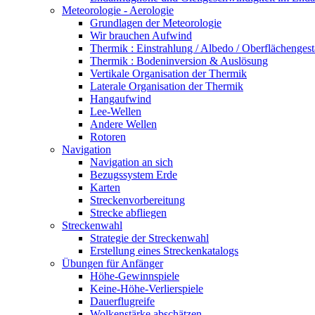
Meteorologie - Aerologie
Grundlagen der Meteorologie
Wir brauchen Aufwind
Thermik : Einstrahlung / Albedo / Oberflächengest
Thermik : Bodeninversion & Auslösung
Vertikale Organisation der Thermik
Laterale Organisation der Thermik
Hangaufwind
Lee-Wellen
Andere Wellen
Rotoren
Navigation
Navigation an sich
Bezugssystem Erde
Karten
Streckenvorbereitung
Strecke abfliegen
Streckenwahl
Strategie der Streckenwahl
Erstellung eines Streckenkatalogs
Übungen für Anfänger
Höhe-Gewinnspiele
Keine-Höhe-Verlierspiele
Dauerflugreife
Wolkenstärke abschätzen