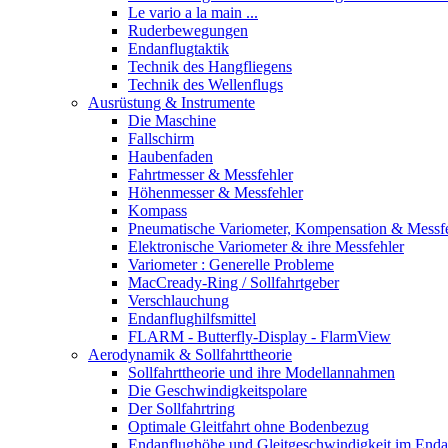
Le vario a la main ...
Ruderbewegungen
Endanflugtaktik
Technik des Hangfliegens
Technik des Wellenflugs
Ausrüstung & Instrumente
Die Maschine
Fallschirm
Haubenfaden
Fahrtmesser & Messfehler
Höhenmesser & Messfehler
Kompass
Pneumatische Variometer, Kompensation & Messf
Elektronische Variometer & ihre Messfehler
Variometer : Generelle Probleme
MacCready-Ring / Sollfahrtgeber
Verschlauchung
Endanflughilfsmittel
FLARM - Butterfly-Display - FlarmView
Aerodynamik & Sollfahrttheorie
Sollfahrttheorie und ihre Modellannahmen
Die Geschwindigkeitspolare
Der Sollfahrtring
Optimale Gleitfahrt ohne Bodenbezug
Endanflughöhe und Gleitgeschwindigkeit im Enda