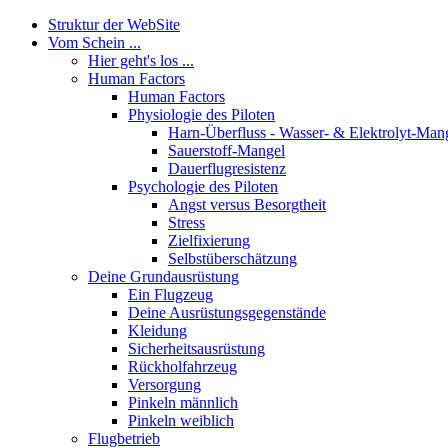
Struktur der WebSite
Vom Schein ...
Hier geht's los ...
Human Factors
Human Factors
Physiologie des Piloten
Harn-Überfluss - Wasser- & Elektrolyt-Man
Sauerstoff-Mangel
Dauerflugresistenz
Psychologie des Piloten
Angst versus Besorgtheit
Stress
Zielfixierung
Selbstüberschätzung
Deine Grundausrüstung
Ein Flugzeug
Deine Ausrüstungsgegenstände
Kleidung
Sicherheitsausrüstung
Rückholfahrzeug
Versorgung
Pinkeln männlich
Pinkeln weiblich
Flugbetrieb