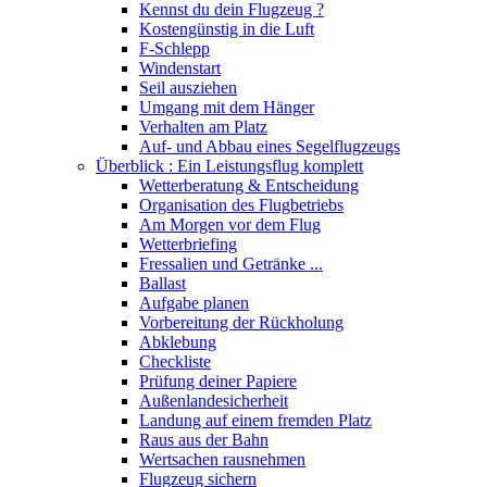
Kennst du dein Flugzeug ?
Kostengünstig in die Luft
F-Schlepp
Windenstart
Seil ausziehen
Umgang mit dem Hänger
Verhalten am Platz
Auf- und Abbau eines Segelflugzeugs
Überblick : Ein Leistungsflug komplett
Wetterberatung & Entscheidung
Organisation des Flugbetriebs
Am Morgen vor dem Flug
Wetterbriefing
Fressalien und Getränke ...
Ballast
Aufgabe planen
Vorbereitung der Rückholung
Abklebung
Checkliste
Prüfung deiner Papiere
Außenlandesicherheit
Landung auf einem fremden Platz
Raus aus der Bahn
Wertsachen rausnehmen
Flugzeug sichern