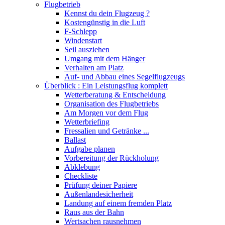
Flugbetrieb
Kennst du dein Flugzeug ?
Kostengünstig in die Luft
F-Schlepp
Windenstart
Seil ausziehen
Umgang mit dem Hänger
Verhalten am Platz
Auf- und Abbau eines Segelflugzeugs
Überblick : Ein Leistungsflug komplett
Wetterberatung & Entscheidung
Organisation des Flugbetriebs
Am Morgen vor dem Flug
Wetterbriefing
Fressalien und Getränke ...
Ballast
Aufgabe planen
Vorbereitung der Rückholung
Abklebung
Checkliste
Prüfung deiner Papiere
Außenlandesicherheit
Landung auf einem fremden Platz
Raus aus der Bahn
Wertsachen rausnehmen