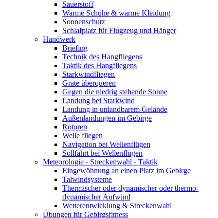
Sauerstoff
Warme Schuhe & warme Kleidung
Sonnenschutz
Schlafplatz für Flugzeug und Hänger
Handwerk
Briefing
Technik des Hangfliegens
Taktik des Hangfliegens
Starkwindfliegen
Grate überqueren
Gegen die niedrig stehende Sonne
Landung bei Starkwind
Landung in unlandbarem Gelände
Außenlandungen im Gebirge
Rotoren
Welle fliegen
Navigation bei Wellenflügen
Sollfahrt bei Wellenflügen
Meteorologie - Streckenwahl - Taktik
Eingewöhnung an einen Platz im Gebirge
Talwindsysteme
Thermischer oder dynamischer oder thermo-
dynamischer Aufwind
Wetterentwicklung & Streckenwahl
Übungen für Gebirgsfitness