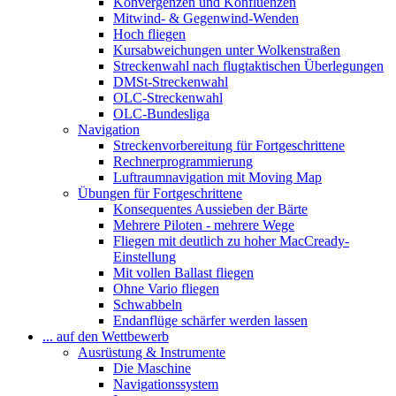
Konvergenzen und Konfluenzen
Mitwind- & Gegenwind-Wenden
Hoch fliegen
Kursabweichungen unter Wolkenstraßen
Streckenwahl nach flugtaktischen Überlegungen
DMSt-Streckenwahl
OLC-Streckenwahl
OLC-Bundesliga
Navigation
Streckenvorbereitung für Fortgeschrittene
Rechnerprogrammierung
Luftraumnavigation mit Moving Map
Übungen für Fortgeschrittene
Konsequentes Aussieben der Bärte
Mehrere Piloten - mehrere Wege
Fliegen mit deutlich zu hoher MacCready-
Einstellung
Mit vollen Ballast fliegen
Ohne Vario fliegen
Schwabbeln
Endanflüge schärfer werden lassen
... auf den Wettbewerb
Ausrüstung & Instrumente
Die Maschine
Navigationssystem