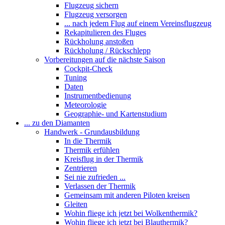
Flugzeug sichern
Flugzeug versorgen
... nach jedem Flug auf einem Vereinsflugzeug
Rekapitulieren des Fluges
Rückholung anstoßen
Rückholung / Rückschlepp
Vorbereitungen auf die nächste Saison
Cockpit-Check
Tuning
Daten
Instrumentbedienung
Meteorologie
Geographie- und Kartenstudium
... zu den Diamanten
Handwerk - Grundausbildung
In die Thermik
Thermik erfühlen
Kreisflug in der Thermik
Zentrieren
Sei nie zufrieden ...
Verlassen der Thermik
Gemeinsam mit anderen Piloten kreisen
Gleiten
Wohin fliege ich jetzt bei Wolkenthermik?
Wohin fliege ich jetzt bei Blauthermik?