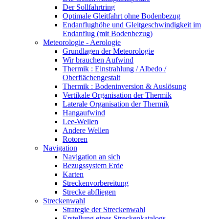
Der Sollfahrtring
Optimale Gleitfahrt ohne Bodenbezug
Endanflughöhe und Gleitgeschwindigkeit im
Endanflug (mit Bodenbezug)
Meteorologie - Aerologie
Grundlagen der Meteorologie
Wir brauchen Aufwind
Thermik : Einstrahlung / Albedo /
Oberflächengestalt
Thermik : Bodeninversion & Auslösung
Vertikale Organisation der Thermik
Laterale Organisation der Thermik
Hangaufwind
Lee-Wellen
Andere Wellen
Rotoren
Navigation
Navigation an sich
Bezugssystem Erde
Karten
Streckenvorbereitung
Strecke abfliegen
Streckenwahl
Strategie der Streckenwahl
Erstellung eines Streckenkatalogs