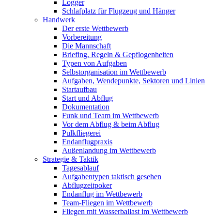
Logger
Schlafplatz für Flugzeug und Hänger
Handwerk
Der erste Wettbewerb
Vorbereitung
Die Mannschaft
Briefing, Regeln & Gepflogenheiten
Typen von Aufgaben
Selbstorganisation im Wettbewerb
Aufgaben, Wendepunkte, Sektoren und Linien
Startaufbau
Start und Abflug
Dokumentation
Funk und Team im Wettbewerb
Vor dem Abflug & beim Abflug
Pulkfliegerei
Endanflugpraxis
Außenlandung im Wettbewerb
Strategie & Taktik
Tagesablauf
Aufgabentypen taktisch gesehen
Abflugzeitpoker
Endanflug im Wettbewerb
Team-Fliegen im Wettbewerb
Fliegen mit Wasserballast im Wettbewerb