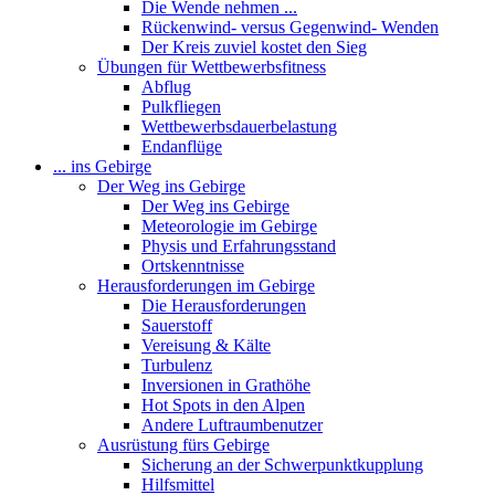
Die Wende nehmen ...
Rückenwind- versus Gegenwind- Wenden
Der Kreis zuviel kostet den Sieg
Übungen für Wettbewerbsfitness
Abflug
Pulkfliegen
Wettbewerbsdauerbelastung
Endanflüge
... ins Gebirge
Der Weg ins Gebirge
Der Weg ins Gebirge
Meteorologie im Gebirge
Physis und Erfahrungsstand
Ortskenntnisse
Herausforderungen im Gebirge
Die Herausforderungen
Sauerstoff
Vereisung & Kälte
Turbulenz
Inversionen in Grathöhe
Hot Spots in den Alpen
Andere Luftraumbenutzer
Ausrüstung fürs Gebirge
Sicherung an der Schwerpunktkupplung
Hilfsmittel