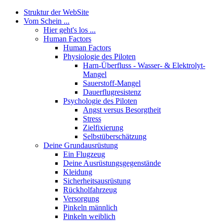
Struktur der WebSite
Vom Schein ...
Hier geht's los ...
Human Factors
Human Factors
Physiologie des Piloten
Harn-Überfluss - Wasser- & Elektrolyt-
Mangel
Sauerstoff-Mangel
Dauerflugresistenz
Psychologie des Piloten
Angst versus Besorgtheit
Stress
Zielfixierung
Selbstüberschätzung
Deine Grundausrüstung
Ein Flugzeug
Deine Ausrüstungsgegenstände
Kleidung
Sicherheitsausrüstung
Rückholfahrzeug
Versorgung
Pinkeln männlich
Pinkeln weiblich