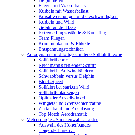
Delphinieren
Fliegen mit Wasserballast
Kurbeln mit Wasserballast
Kursabweichungen und Geschwindigkeit
Kurbeln und Wind
Gefahr an der Basis
Extreme Flugzustände & Kunstflug
Team-Fliegen
Kommunikation & Etikette
Entspannungstechniken
Aerodynamik und fortgeschrittene Sollfahrttheorie
Sollfahrttheorie
Reichmann's fehlender Schritt
Sollfahrt in Aufwindbändern
Schwabbbeln versus Delphin
Block-Speed
Sollfahrt bei starkem Wind
Sollfahrtfehlanzeigen
Optimaler Anstellwinkel
Winglets und Grenzschichtzäune
Zackenband und Ausblasung
Top-Notch-Aerodramatik
Meteorologie - Streckenwahl - Taktik
Auswahl des Höhenbandes
Tragende Linien ...