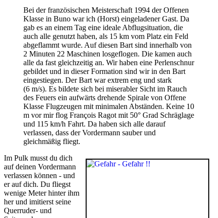
Bei der französischen Meisterschaft 1994 der Offenen
Klasse in Buno war ich (Horst) eingeladener Gast. Da
gab es an einem Tag eine ideale Abflugsituation, die
auch alle genutzt haben, als 15 km vom Platz ein Feld
abgeflammt wurde. Auf diesen Bart sind innerhalb von
2 Minuten 22 Maschinen losgeflogen. Die kamen auch
alle da fast gleichzeitig an. Wir haben eine Perlenschnur
gebildet und in dieser Formation sind wir in den Bart
eingestiegen. Der Bart war extrem eng und stark
(6 m/s). Es bildete sich bei miserabler Sicht im Rauch
des Feuers ein aufwärts drehende Spirale von Offene
Klasse Flugzeugen mit minimalen Abständen. Keine 10
m vor mir flog François Ragot mit 50° Grad Schräglage
und 115 km/h Fahrt. Da haben sich alle darauf
verlassen, dass der Vordermann sauber und
gleichmäßig fliegt.
Im Pulk musst du dich
auf deinen Vordermann
verlassen können - und
er auf dich. Du fliegst
wenige Meter hinter ihm
her und imitierst seine
Querruder- und