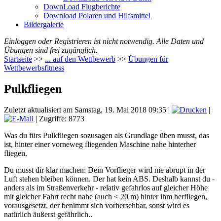
DownLoad Flugberichte
Download Polaren und Hilfsmittel
Bildergalerie
Einloggen oder Registrieren ist nicht notwendig. Alle Daten und
Übungen sind frei zugänglich.
Startseite
>>
... auf den Wettbewerb
>>
Übungen für
Wettbewerbsfitness
Pulkfliegen
Zuletzt aktualisiert am Samstag, 19. Mai 2018 09:35
|
|
| Zugriffe: 8773
Was du fürs Pulkfliegen sozusagen als Grundlage üben musst, das
ist, hinter einer vorneweg fliegenden Maschine nahe hinterher
fliegen.
Du musst dir klar machen: Dein Vorflieger wird nie abrupt in der
Luft stehen bleiben können. Der hat kein ABS. Deshalb kannst du -
anders als im Straßenverkehr - relativ gefahrlos auf gleicher Höhe
mit gleicher Fahrt recht nahe (auch < 20 m) hinter ihm herfliegen,
vorausgesetzt, der benimmt sich vorhersehbar, sonst wird es
natürlich äußerst gefährlich..