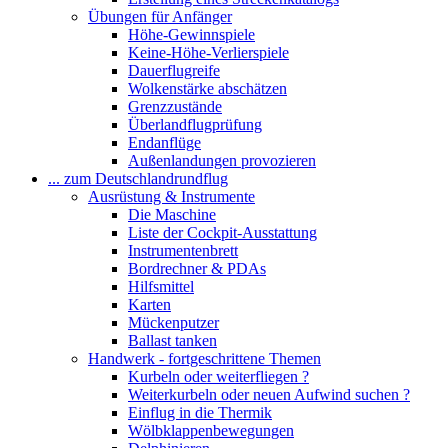
Übungen für Anfänger
Höhe-Gewinnspiele
Keine-Höhe-Verlierspiele
Dauerflugreife
Wolkenstärke abschätzen
Grenzzustände
Überlandflugprüfung
Endanflüge
Außenlandungen provozieren
... zum Deutschlandrundflug
Ausrüstung & Instrumente
Die Maschine
Liste der Cockpit-Ausstattung
Instrumentenbrett
Bordrechner & PDAs
Hilfsmittel
Karten
Mückenputzer
Ballast tanken
Handwerk - fortgeschrittene Themen
Kurbeln oder weiterfliegen ?
Weiterkurbeln oder neuen Aufwind suchen ?
Einflug in die Thermik
Wölbklappenbewegungen