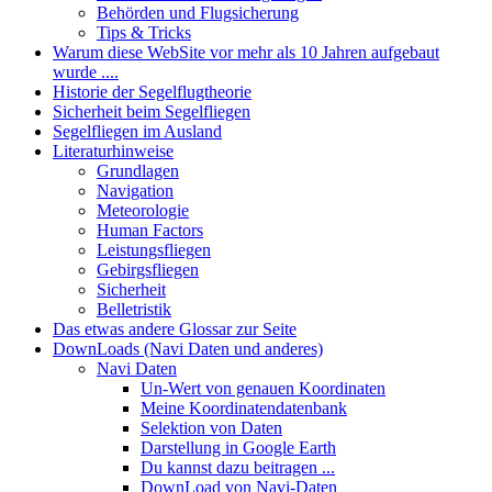
Behörden und Flugsicherung
Tips & Tricks
Warum diese WebSite vor mehr als 10 Jahren aufgebaut
wurde ....
Historie der Segelflugtheorie
Sicherheit beim Segelfliegen
Segelfliegen im Ausland
Literaturhinweise
Grundlagen
Navigation
Meteorologie
Human Factors
Leistungsfliegen
Gebirgsfliegen
Sicherheit
Belletristik
Das etwas andere Glossar zur Seite
DownLoads (Navi Daten und anderes)
Navi Daten
Un-Wert von genauen Koordinaten
Meine Koordinatendatenbank
Selektion von Daten
Darstellung in Google Earth
Du kannst dazu beitragen ...
DownLoad von Navi-Daten