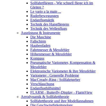
Sollfahrtfliegen - Wie schnell fliege ich im
Gleiten ?
Le vario a la main ...
Ruderbewegungen
Endanflugtaktik
Technik des Hangfliegens
Technik des Wellenflugs
Ausrüstung & Instrumente
Die Maschine
Fallschirm
Haubenfaden
Fahrtmesser & Messfehler
Höhenmesser & Messfehler
Kompass
Pneumatische Variometer, Kompensation &
Messfehler
Elektronische Variometer & ihre Messfehler
Variometer : Generelle Probleme
MacCready-Ring / Sollfahrtgeber
Verschlauchung
Endanflughilfsmittel
FLARM - Butterfly-Display - FlarmView
Aerodynamik & Sollfahrttheorie
Sollfahrttheorie und ihre Modellannahmen
Die Geschwindigkeitspolare