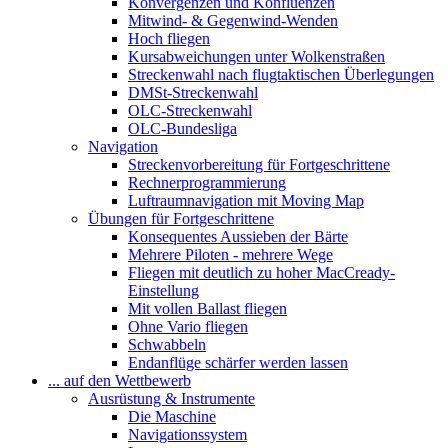
Konvergenzen und Konfluenzen
Mitwind- & Gegenwind-Wenden
Hoch fliegen
Kursabweichungen unter Wolkenstraßen
Streckenwahl nach flugtaktischen Überlegungen
DMSt-Streckenwahl
OLC-Streckenwahl
OLC-Bundesliga
Navigation
Streckenvorbereitung für Fortgeschrittene
Rechnerprogrammierung
Luftraumnavigation mit Moving Map
Übungen für Fortgeschrittene
Konsequentes Aussieben der Bärte
Mehrere Piloten - mehrere Wege
Fliegen mit deutlich zu hoher MacCready-
Einstellung
Mit vollen Ballast fliegen
Ohne Vario fliegen
Schwabbeln
Endanflüge schärfer werden lassen
... auf den Wettbewerb
Ausrüstung & Instrumente
Die Maschine
Navigationssystem