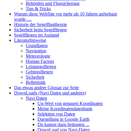
Behörden und Flugsicherung
Tips & Tricks
Warum diese WebSite vor mehr als 10 Jahren aufgebaut
wurde ....
Historie der Segelflugtheorie
Sicherheit beim Segelfliegen
Segelfliegen im Ausland
Literaturhinweise
Grundlagen
Navigation
Meteorologie
Human Factors
Leistungsfliegen
Gebirgsfliegen
Sicherheit
Belletristik
Das etwas andere Glossar zur Seite
DownLoads (Navi Daten und anderes)
Navi Daten
Un-Wert von genauen Koordinaten
Meine Koordinatendatenbank
Selektion von Daten
Darstellung in Google Earth
Du kannst dazu beitragen ...
DownLoad von Navi-Daten