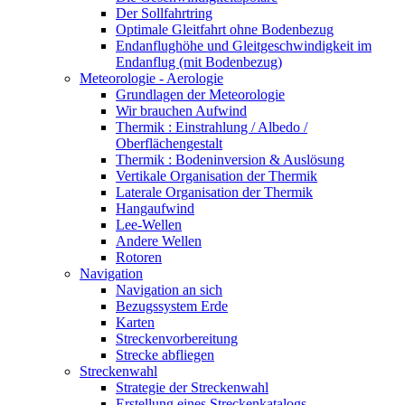
Der Sollfahrtring
Optimale Gleitfahrt ohne Bodenbezug
Endanflughöhe und Gleitgeschwindigkeit im
Endanflug (mit Bodenbezug)
Meteorologie - Aerologie
Grundlagen der Meteorologie
Wir brauchen Aufwind
Thermik : Einstrahlung / Albedo /
Oberflächengestalt
Thermik : Bodeninversion & Auslösung
Vertikale Organisation der Thermik
Laterale Organisation der Thermik
Hangaufwind
Lee-Wellen
Andere Wellen
Rotoren
Navigation
Navigation an sich
Bezugssystem Erde
Karten
Streckenvorbereitung
Strecke abfliegen
Streckenwahl
Strategie der Streckenwahl
Erstellung eines Streckenkatalogs