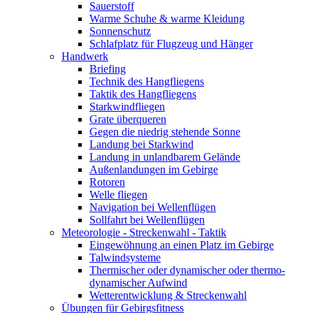
Sauerstoff
Warme Schuhe & warme Kleidung
Sonnenschutz
Schlafplatz für Flugzeug und Hänger
Handwerk
Briefing
Technik des Hangfliegens
Taktik des Hangfliegens
Starkwindfliegen
Grate überqueren
Gegen die niedrig stehende Sonne
Landung bei Starkwind
Landung in unlandbarem Gelände
Außenlandungen im Gebirge
Rotoren
Welle fliegen
Navigation bei Wellenflügen
Sollfahrt bei Wellenflügen
Meteorologie - Streckenwahl - Taktik
Eingewöhnung an einen Platz im Gebirge
Talwindsysteme
Thermischer oder dynamischer oder thermo-
dynamischer Aufwind
Wetterentwicklung & Streckenwahl
Übungen für Gebirgsfitness