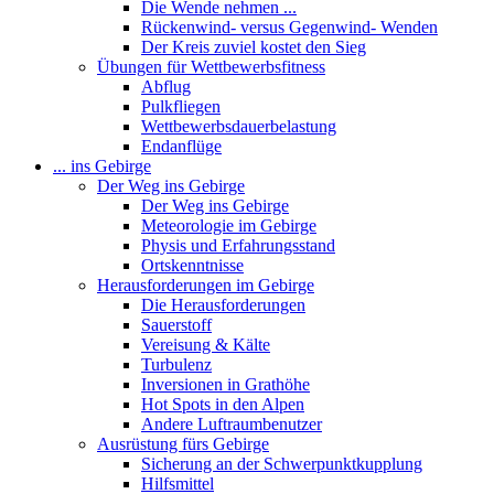
Die Wende nehmen ...
Rückenwind- versus Gegenwind- Wenden
Der Kreis zuviel kostet den Sieg
Übungen für Wettbewerbsfitness
Abflug
Pulkfliegen
Wettbewerbsdauerbelastung
Endanflüge
... ins Gebirge
Der Weg ins Gebirge
Der Weg ins Gebirge
Meteorologie im Gebirge
Physis und Erfahrungsstand
Ortskenntnisse
Herausforderungen im Gebirge
Die Herausforderungen
Sauerstoff
Vereisung & Kälte
Turbulenz
Inversionen in Grathöhe
Hot Spots in den Alpen
Andere Luftraumbenutzer
Ausrüstung fürs Gebirge
Sicherung an der Schwerpunktkupplung
Hilfsmittel