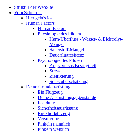
Struktur der WebSite
Vom Schein ...
Hier geht's los ...
Human Factors
Human Factors
Physiologie des Piloten
Harn-Überfluss - Wasser- & Elektrolyt-
Mangel
Sauerstoff-Mangel
Dauerflugresistenz
Psychologie des Piloten
Angst versus Besorgtheit
Stress
Zielfixierung
Selbstüberschätzung
Deine Grundausrüstung
Ein Flugzeug
Deine Ausrüstungsgegenstände
Kleidung
Sicherheitsausrüstung
Rückholfahrzeug
Versorgung
Pinkeln männlich
Pinkeln weiblich