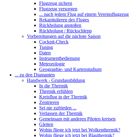
Flugzeug sichern
Flugzeug versorgen
... nach jedem Flug auf einem Vereinsflugzeug
Rekapitulieren des Fluges
Rückholung anstoßen
Rückholung / Rückschlepp
Vorbereitungen auf die nächste Saison
Cockpit-Check
Tuning
Daten
Instrumentbedienung
Meteorologie
Geographie- und Kartenstudium
... zu den Diamanten
Handwerk - Grundausbildung
In die Thermik
Thermik erfühlen
Kreisflug in der Thermik
Zentrieren
Sei nie zufrieden ...
Verlassen der Thermik
Gemeinsam mit anderen Piloten kreisen
Gleiten
Wohin fliege ich jetzt bei Wolkenthermik?
Wohin fliege ich jetzt bei Blauthermik?