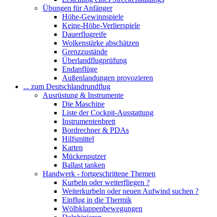
Übungen für Anfänger
Höhe-Gewinnspiele
Keine-Höhe-Verlierspiele
Dauerflugreife
Wolkenstärke abschätzen
Grenzzustände
Überlandflugprüfung
Endanflüge
Außenlandungen provozieren
... zum Deutschlandrundflug
Ausrüstung & Instrumente
Die Maschine
Liste der Cockpit-Ausstattung
Instrumentenbrett
Bordrechner & PDAs
Hilfsmittel
Karten
Mückenputzer
Ballast tanken
Handwerk - fortgeschrittene Themen
Kurbeln oder weiterfliegen ?
Weiterkurbeln oder neuen Aufwind suchen ?
Einflug in die Thermik
Wölbklappenbewegungen