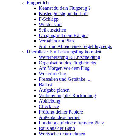
Flugbetrieb
Kennst du dein Flugzeug ?
Kostengünstig in die Luft
F-Schlepp
Windenstart
Seil ausziehen
Umgang mit dem Hänger
Verhalten am Platz
Auf- und Abbau eines Segelflugzeugs
Überblick : Ein Leistungsflug komplett
Wetterberatung & Entscheidung
Organisation des Flugbetriebs
Am Morgen vor dem Flug
Wetterbriefing
Fressalien und Getränke ...
Ballast
Aufgabe planen
Vorbereitung der Rückholung
Abklebung
Checkliste
Prüfung deiner Papiere
Außenlandesicherheit
Landung auf einem fremden Platz
Raus aus der Bahn
Wertsachen rausnehmen