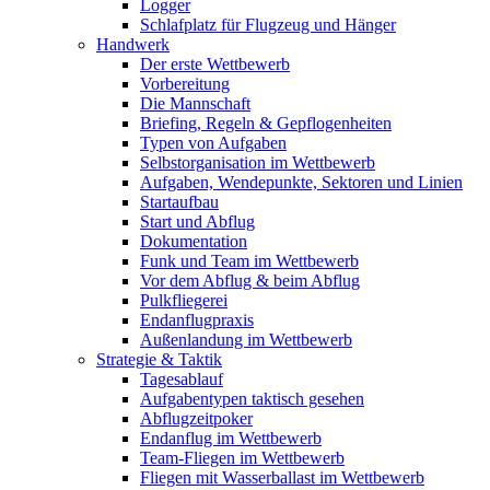
Logger
Schlafplatz für Flugzeug und Hänger
Handwerk
Der erste Wettbewerb
Vorbereitung
Die Mannschaft
Briefing, Regeln & Gepflogenheiten
Typen von Aufgaben
Selbstorganisation im Wettbewerb
Aufgaben, Wendepunkte, Sektoren und Linien
Startaufbau
Start und Abflug
Dokumentation
Funk und Team im Wettbewerb
Vor dem Abflug & beim Abflug
Pulkfliegerei
Endanflugpraxis
Außenlandung im Wettbewerb
Strategie & Taktik
Tagesablauf
Aufgabentypen taktisch gesehen
Abflugzeitpoker
Endanflug im Wettbewerb
Team-Fliegen im Wettbewerb
Fliegen mit Wasserballast im Wettbewerb