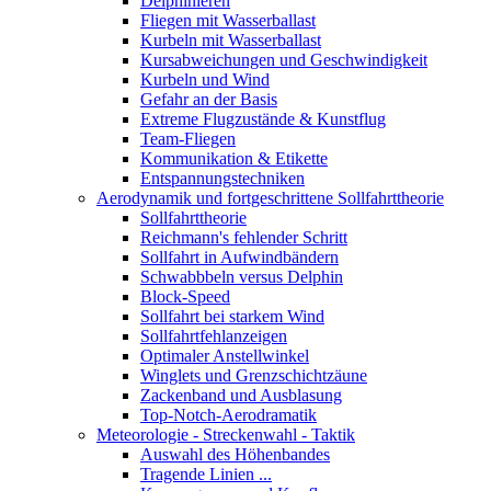
Delphinieren
Fliegen mit Wasserballast
Kurbeln mit Wasserballast
Kursabweichungen und Geschwindigkeit
Kurbeln und Wind
Gefahr an der Basis
Extreme Flugzustände & Kunstflug
Team-Fliegen
Kommunikation & Etikette
Entspannungstechniken
Aerodynamik und fortgeschrittene Sollfahrttheorie
Sollfahrttheorie
Reichmann's fehlender Schritt
Sollfahrt in Aufwindbändern
Schwabbbeln versus Delphin
Block-Speed
Sollfahrt bei starkem Wind
Sollfahrtfehlanzeigen
Optimaler Anstellwinkel
Winglets und Grenzschichtzäune
Zackenband und Ausblasung
Top-Notch-Aerodramatik
Meteorologie - Streckenwahl - Taktik
Auswahl des Höhenbandes
Tragende Linien ...