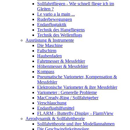
Sollfahrtfliegen - Wie schnell fliege ich im
Gleiten ?
Le vario a la main ...
Ruderbewegungen
Endanflugtaktik
Technik des Hangfliegens
Technik des Wellenflugs
Ausrüstung & Instrumente
Die Maschine
Fallschirm
Haubenfaden
Fahrtmesser & Messfehler
Höhenmesser & Messfehler
Kompass
Pneumatische Variometer, Kompensation &
Messfehler
Elektronische Variometer & ihre Messfehler
Variometer : Generelle Probleme
MacCready-Ring / Sollfahrtgeber
Verschlauchung
Endanflughilfsmittel
FLARM - Butterfly-Display - FlarmView
Aerodynamik & Sollfahrttheorie
Sollfahrttheorie und ihre Modellannahmen
Die Geschwindigkeitspolare