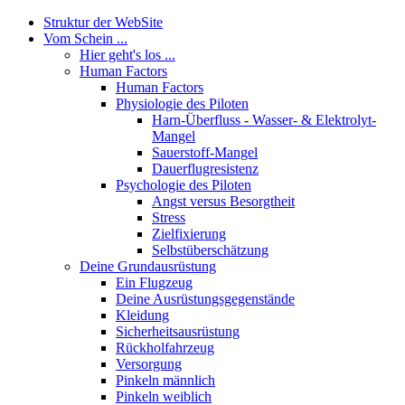
Struktur der WebSite
Vom Schein ...
Hier geht's los ...
Human Factors
Human Factors
Physiologie des Piloten
Harn-Überfluss - Wasser- & Elektrolyt-
Mangel
Sauerstoff-Mangel
Dauerflugresistenz
Psychologie des Piloten
Angst versus Besorgtheit
Stress
Zielfixierung
Selbstüberschätzung
Deine Grundausrüstung
Ein Flugzeug
Deine Ausrüstungsgegenstände
Kleidung
Sicherheitsausrüstung
Rückholfahrzeug
Versorgung
Pinkeln männlich
Pinkeln weiblich