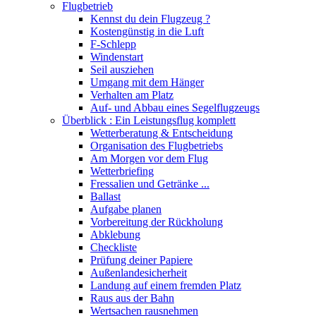
Flugbetrieb
Kennst du dein Flugzeug ?
Kostengünstig in die Luft
F-Schlepp
Windenstart
Seil ausziehen
Umgang mit dem Hänger
Verhalten am Platz
Auf- und Abbau eines Segelflugzeugs
Überblick : Ein Leistungsflug komplett
Wetterberatung & Entscheidung
Organisation des Flugbetriebs
Am Morgen vor dem Flug
Wetterbriefing
Fressalien und Getränke ...
Ballast
Aufgabe planen
Vorbereitung der Rückholung
Abklebung
Checkliste
Prüfung deiner Papiere
Außenlandesicherheit
Landung auf einem fremden Platz
Raus aus der Bahn
Wertsachen rausnehmen