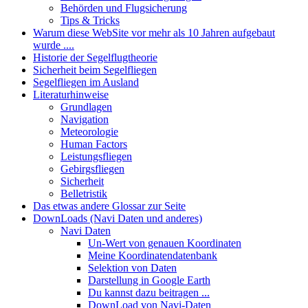
Behörden und Flugsicherung
Tips & Tricks
Warum diese WebSite vor mehr als 10 Jahren aufgebaut
wurde ....
Historie der Segelflugtheorie
Sicherheit beim Segelfliegen
Segelfliegen im Ausland
Literaturhinweise
Grundlagen
Navigation
Meteorologie
Human Factors
Leistungsfliegen
Gebirgsfliegen
Sicherheit
Belletristik
Das etwas andere Glossar zur Seite
DownLoads (Navi Daten und anderes)
Navi Daten
Un-Wert von genauen Koordinaten
Meine Koordinatendatenbank
Selektion von Daten
Darstellung in Google Earth
Du kannst dazu beitragen ...
DownLoad von Navi-Daten