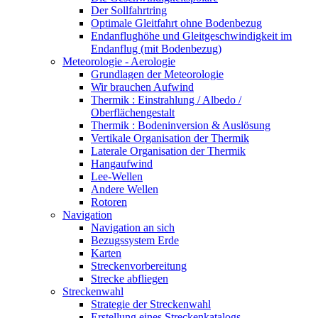
Der Sollfahrtring
Optimale Gleitfahrt ohne Bodenbezug
Endanflughöhe und Gleitgeschwindigkeit im
Endanflug (mit Bodenbezug)
Meteorologie - Aerologie
Grundlagen der Meteorologie
Wir brauchen Aufwind
Thermik : Einstrahlung / Albedo /
Oberflächengestalt
Thermik : Bodeninversion & Auslösung
Vertikale Organisation der Thermik
Laterale Organisation der Thermik
Hangaufwind
Lee-Wellen
Andere Wellen
Rotoren
Navigation
Navigation an sich
Bezugssystem Erde
Karten
Streckenvorbereitung
Strecke abfliegen
Streckenwahl
Strategie der Streckenwahl
Erstellung eines Streckenkatalogs