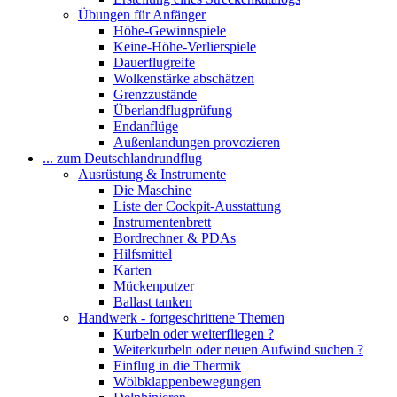
Übungen für Anfänger
Höhe-Gewinnspiele
Keine-Höhe-Verlierspiele
Dauerflugreife
Wolkenstärke abschätzen
Grenzzustände
Überlandflugprüfung
Endanflüge
Außenlandungen provozieren
... zum Deutschlandrundflug
Ausrüstung & Instrumente
Die Maschine
Liste der Cockpit-Ausstattung
Instrumentenbrett
Bordrechner & PDAs
Hilfsmittel
Karten
Mückenputzer
Ballast tanken
Handwerk - fortgeschrittene Themen
Kurbeln oder weiterfliegen ?
Weiterkurbeln oder neuen Aufwind suchen ?
Einflug in die Thermik
Wölbklappenbewegungen