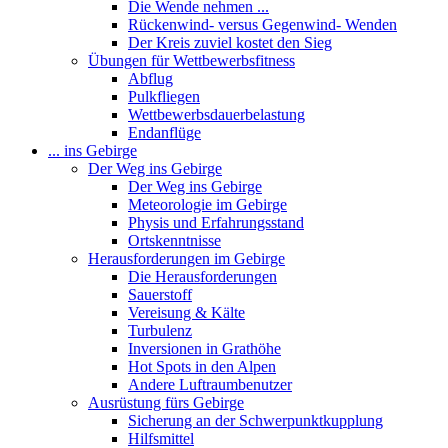
Die Wende nehmen ...
Rückenwind- versus Gegenwind- Wenden
Der Kreis zuviel kostet den Sieg
Übungen für Wettbewerbsfitness
Abflug
Pulkfliegen
Wettbewerbsdauerbelastung
Endanflüge
... ins Gebirge
Der Weg ins Gebirge
Der Weg ins Gebirge
Meteorologie im Gebirge
Physis und Erfahrungsstand
Ortskenntnisse
Herausforderungen im Gebirge
Die Herausforderungen
Sauerstoff
Vereisung & Kälte
Turbulenz
Inversionen in Grathöhe
Hot Spots in den Alpen
Andere Luftraumbenutzer
Ausrüstung fürs Gebirge
Sicherung an der Schwerpunktkupplung
Hilfsmittel