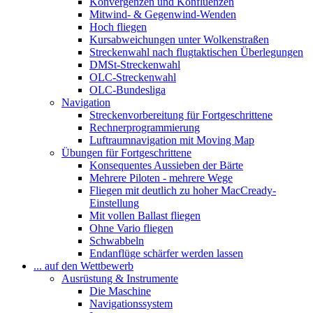
Konvergenzen und Konfluenzen
Mitwind- & Gegenwind-Wenden
Hoch fliegen
Kursabweichungen unter Wolkenstraßen
Streckenwahl nach flugtaktischen Überlegungen
DMSt-Streckenwahl
OLC-Streckenwahl
OLC-Bundesliga
Navigation
Streckenvorbereitung für Fortgeschrittene
Rechnerprogrammierung
Luftraumnavigation mit Moving Map
Übungen für Fortgeschrittene
Konsequentes Aussieben der Bärte
Mehrere Piloten - mehrere Wege
Fliegen mit deutlich zu hoher MacCready-
Einstellung
Mit vollen Ballast fliegen
Ohne Vario fliegen
Schwabbeln
Endanflüge schärfer werden lassen
... auf den Wettbewerb
Ausrüstung & Instrumente
Die Maschine
Navigationssystem