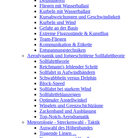
Delphinieren
Fliegen mit Wasserballast
Kurbeln mit Wasserballast
Kursabweichungen und Geschwindigkeit
Kurbeln und Wind
Gefahr an der Basis
Extreme Flugzustände & Kunstflug
Team-Fliegen
Kommunikation & Etikette
Entspannungstechniken
Aerodynamik und fortgeschrittene Sollfahrttheorie
Sollfahrttheorie
Reichmann's fehlender Schritt
Sollfahrt in Aufwindbändern
Schwabbbeln versus Delphin
Block-Speed
Sollfahrt bei starkem Wind
Sollfahrtfehlanzeigen
Optimaler Anstellwinkel
Winglets und Grenzschichtzäune
Zackenband und Ausblasung
Top-Notch-Aerodramatik
Meteorologie - Streckenwahl - Taktik
Auswahl des Höhenbandes
Tragende Linien ...