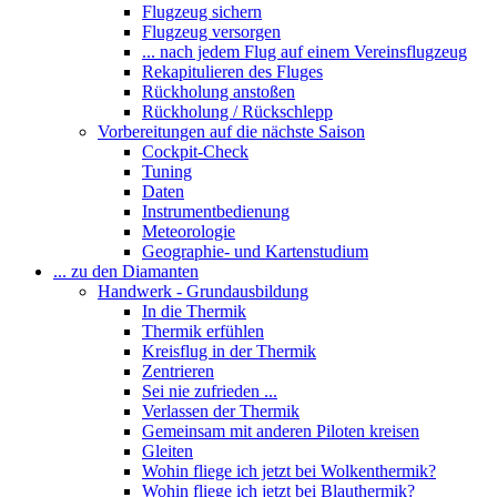
Flugzeug sichern
Flugzeug versorgen
... nach jedem Flug auf einem Vereinsflugzeug
Rekapitulieren des Fluges
Rückholung anstoßen
Rückholung / Rückschlepp
Vorbereitungen auf die nächste Saison
Cockpit-Check
Tuning
Daten
Instrumentbedienung
Meteorologie
Geographie- und Kartenstudium
... zu den Diamanten
Handwerk - Grundausbildung
In die Thermik
Thermik erfühlen
Kreisflug in der Thermik
Zentrieren
Sei nie zufrieden ...
Verlassen der Thermik
Gemeinsam mit anderen Piloten kreisen
Gleiten
Wohin fliege ich jetzt bei Wolkenthermik?
Wohin fliege ich jetzt bei Blauthermik?