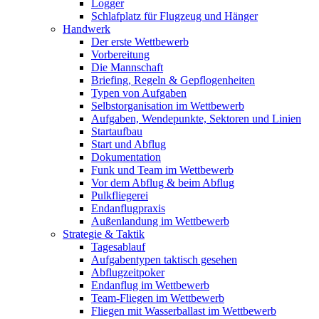
Logger
Schlafplatz für Flugzeug und Hänger
Handwerk
Der erste Wettbewerb
Vorbereitung
Die Mannschaft
Briefing, Regeln & Gepflogenheiten
Typen von Aufgaben
Selbstorganisation im Wettbewerb
Aufgaben, Wendepunkte, Sektoren und Linien
Startaufbau
Start und Abflug
Dokumentation
Funk und Team im Wettbewerb
Vor dem Abflug & beim Abflug
Pulkfliegerei
Endanflugpraxis
Außenlandung im Wettbewerb
Strategie & Taktik
Tagesablauf
Aufgabentypen taktisch gesehen
Abflugzeitpoker
Endanflug im Wettbewerb
Team-Fliegen im Wettbewerb
Fliegen mit Wasserballast im Wettbewerb