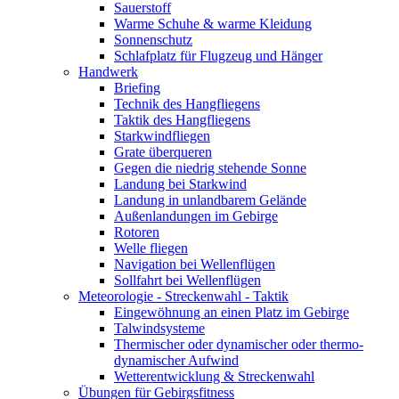
Sauerstoff
Warme Schuhe & warme Kleidung
Sonnenschutz
Schlafplatz für Flugzeug und Hänger
Handwerk
Briefing
Technik des Hangfliegens
Taktik des Hangfliegens
Starkwindfliegen
Grate überqueren
Gegen die niedrig stehende Sonne
Landung bei Starkwind
Landung in unlandbarem Gelände
Außenlandungen im Gebirge
Rotoren
Welle fliegen
Navigation bei Wellenflügen
Sollfahrt bei Wellenflügen
Meteorologie - Streckenwahl - Taktik
Eingewöhnung an einen Platz im Gebirge
Talwindsysteme
Thermischer oder dynamischer oder thermo-
dynamischer Aufwind
Wetterentwicklung & Streckenwahl
Übungen für Gebirgsfitness