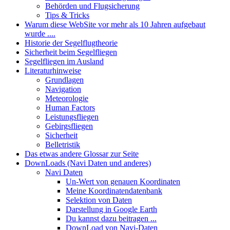
Behörden und Flugsicherung
Tips & Tricks
Warum diese WebSite vor mehr als 10 Jahren aufgebaut
wurde ....
Historie der Segelflugtheorie
Sicherheit beim Segelfliegen
Segelfliegen im Ausland
Literaturhinweise
Grundlagen
Navigation
Meteorologie
Human Factors
Leistungsfliegen
Gebirgsfliegen
Sicherheit
Belletristik
Das etwas andere Glossar zur Seite
DownLoads (Navi Daten und anderes)
Navi Daten
Un-Wert von genauen Koordinaten
Meine Koordinatendatenbank
Selektion von Daten
Darstellung in Google Earth
Du kannst dazu beitragen ...
DownLoad von Navi-Daten