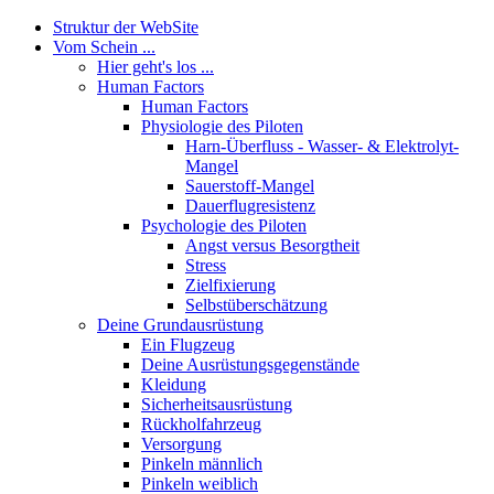
Struktur der WebSite
Vom Schein ...
Hier geht's los ...
Human Factors
Human Factors
Physiologie des Piloten
Harn-Überfluss - Wasser- & Elektrolyt-
Mangel
Sauerstoff-Mangel
Dauerflugresistenz
Psychologie des Piloten
Angst versus Besorgtheit
Stress
Zielfixierung
Selbstüberschätzung
Deine Grundausrüstung
Ein Flugzeug
Deine Ausrüstungsgegenstände
Kleidung
Sicherheitsausrüstung
Rückholfahrzeug
Versorgung
Pinkeln männlich
Pinkeln weiblich