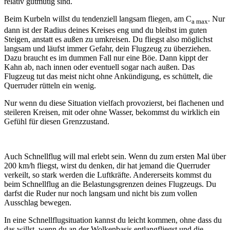
relativ gutmütig sind.
Beim Kurbeln willst du tendenziell langsam fliegen, am C
. Nur
a max
dann ist der Radius deines Kreises eng und du bleibst im guten
Steigen, anstatt es außen zu umkreisen. Du fliegst also möglichst
langsam und läufst immer Gefahr, dein Flugzeug zu überziehen.
Dazu braucht es im dummen Fall nur eine Böe. Dann kippt der
Kahn ab, nach innen oder eventuell sogar nach außen. Das
Flugzeug tut das meist nicht ohne Ankündigung, es schüttelt, die
Querruder rütteln ein wenig.
Nur wenn du diese Situation vielfach provozierst, bei flachenen und
steileren Kreisen, mit oder ohne Wasser, bekommst du wirklich ein
Gefühl für diesen Grenzzustand.
Auch Schnellflug will mal erlebt sein. Wenn du zum ersten Mal über
200 km/h fliegst, wirst du denken, dir hat jemand die Querruder
verkeilt, so stark werden die Luftkräfte. Andererseits kommst du
beim Schnellflug an die Belastungsgrenzen deines Flugzeugs. Du
darfst die Ruder nur noch langsam und nicht bis zum vollen
Ausschlag bewegen.
In eine Schnellflugsituation kannst du leicht kommen, ohne dass du
das willst, wenn du an der Wolkenbasis entlangfliegst und die