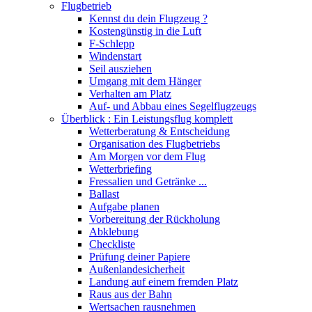
Flugbetrieb
Kennst du dein Flugzeug ?
Kostengünstig in die Luft
F-Schlepp
Windenstart
Seil ausziehen
Umgang mit dem Hänger
Verhalten am Platz
Auf- und Abbau eines Segelflugzeugs
Überblick : Ein Leistungsflug komplett
Wetterberatung & Entscheidung
Organisation des Flugbetriebs
Am Morgen vor dem Flug
Wetterbriefing
Fressalien und Getränke ...
Ballast
Aufgabe planen
Vorbereitung der Rückholung
Abklebung
Checkliste
Prüfung deiner Papiere
Außenlandesicherheit
Landung auf einem fremden Platz
Raus aus der Bahn
Wertsachen rausnehmen