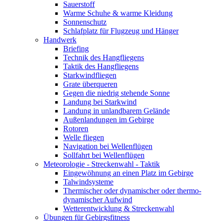
Sauerstoff
Warme Schuhe & warme Kleidung
Sonnenschutz
Schlafplatz für Flugzeug und Hänger
Handwerk
Briefing
Technik des Hangfliegens
Taktik des Hangfliegens
Starkwindfliegen
Grate überqueren
Gegen die niedrig stehende Sonne
Landung bei Starkwind
Landung in unlandbarem Gelände
Außenlandungen im Gebirge
Rotoren
Welle fliegen
Navigation bei Wellenflügen
Sollfahrt bei Wellenflügen
Meteorologie - Streckenwahl - Taktik
Eingewöhnung an einen Platz im Gebirge
Talwindsysteme
Thermischer oder dynamischer oder thermo-
dynamischer Aufwind
Wetterentwicklung & Streckenwahl
Übungen für Gebirgsfitness