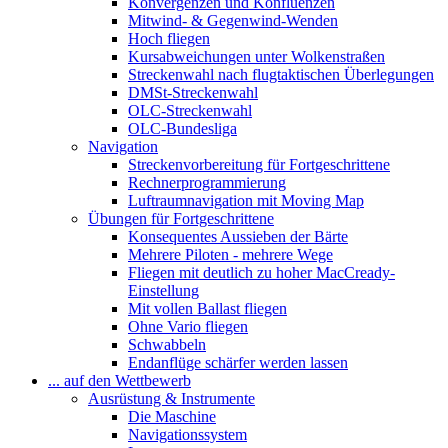
Konvergenzen und Konfluenzen
Mitwind- & Gegenwind-Wenden
Hoch fliegen
Kursabweichungen unter Wolkenstraßen
Streckenwahl nach flugtaktischen Überlegungen
DMSt-Streckenwahl
OLC-Streckenwahl
OLC-Bundesliga
Navigation
Streckenvorbereitung für Fortgeschrittene
Rechnerprogrammierung
Luftraumnavigation mit Moving Map
Übungen für Fortgeschrittene
Konsequentes Aussieben der Bärte
Mehrere Piloten - mehrere Wege
Fliegen mit deutlich zu hoher MacCready-
Einstellung
Mit vollen Ballast fliegen
Ohne Vario fliegen
Schwabbeln
Endanflüge schärfer werden lassen
... auf den Wettbewerb
Ausrüstung & Instrumente
Die Maschine
Navigationssystem