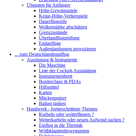
Übungen für Anfänger
Höhe-Gewinnspiele
Keine-Höhe-Verlierspiele
Dauerflugreife
Wolkenstärke abschätzen
Grenzzustände
Überlandflugprüfung
Endanflüge
Außenlandungen provozieren
... zum Deutschlandrundflug
Ausrüstung & Instrumente
Die Maschine
Liste der Cockpit-Ausstattung
Instrumentenbrett
Bordrechner & PDAs
Hilfsmittel
Karten
Mückenputzer
Ballast tanken
Handwerk - fortgeschrittene Themen
Kurbeln oder weiterfliegen ?
Weiterkurbeln oder neuen Aufwind suchen ?
Einflug in die Thermik
Wölbklappenbewegungen