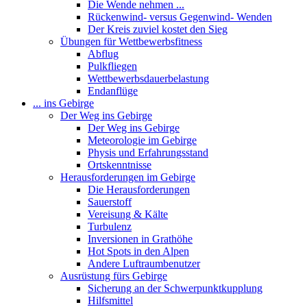
Die Wende nehmen ...
Rückenwind- versus Gegenwind- Wenden
Der Kreis zuviel kostet den Sieg
Übungen für Wettbewerbsfitness
Abflug
Pulkfliegen
Wettbewerbsdauerbelastung
Endanflüge
... ins Gebirge
Der Weg ins Gebirge
Der Weg ins Gebirge
Meteorologie im Gebirge
Physis und Erfahrungsstand
Ortskenntnisse
Herausforderungen im Gebirge
Die Herausforderungen
Sauerstoff
Vereisung & Kälte
Turbulenz
Inversionen in Grathöhe
Hot Spots in den Alpen
Andere Luftraumbenutzer
Ausrüstung fürs Gebirge
Sicherung an der Schwerpunktkupplung
Hilfsmittel