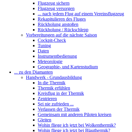
Flugzeug sichern
Flugzeug versorgen
... nach jedem Flug auf einem Vereinsflugzeug
Rekapitulieren des Fluges
Rückholung anstoßen
Rückholung / Rückschlepp
Vorbereitungen auf die nächste Saison
Cockpit-Check
Tuning
Daten
Instrumentbedienung
Meteorologie
Geographie- und Kartenstudium
... zu den Diamanten
Handwerk - Grundausbildung
In die Thermik
Thermik erfühlen
Kreisflug in der Thermik
Zentrieren
Sei nie zufrieden ...
Verlassen der Thermik
Gemeinsam mit anderen Piloten kreisen
Gleiten
Wohin fliege ich jetzt bei Wolkenthermik?
Wohin fliege ich jetzt bei Blauthermik?