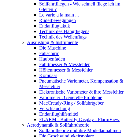
Sollfahrtfliegen - Wie schnell fliege ich im
Gleiten ?
Le vario a la main ...
Ruderbewegungen
Endanflugtaktik
Technik des Hangfliegens
Technik des Wellenflugs
Ausrüstung & Instrumente
Die Maschine
Fallschirm
Haubenfaden
Fahrtmesser & Messfehler
Höhenmesser & Messfehler
Kompass
Pneumatische Variometer, Kompensation &
Messfehler
Elektronische Variometer & ihre Messfehler
Variometer : Generelle Probleme
MacCready-Ring / Sollfahrtgeber
Verschlauchung
Endanflughilfsmittel
FLARM - Butterfly-Display - FlarmView
Aerodynamik & Sollfahrttheorie
Sollfahrttheorie und ihre Modellannahmen
Die Geschwindigkeitspolare