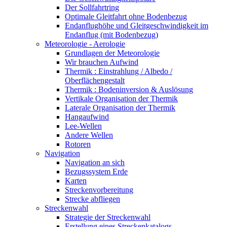
Der Sollfahrtring
Optimale Gleitfahrt ohne Bodenbezug
Endanflughöhe und Gleitgeschwindigkeit im
Endanflug (mit Bodenbezug)
Meteorologie - Aerologie
Grundlagen der Meteorologie
Wir brauchen Aufwind
Thermik : Einstrahlung / Albedo /
Oberflächengestalt
Thermik : Bodeninversion & Auslösung
Vertikale Organisation der Thermik
Laterale Organisation der Thermik
Hangaufwind
Lee-Wellen
Andere Wellen
Rotoren
Navigation
Navigation an sich
Bezugssystem Erde
Karten
Streckenvorbereitung
Strecke abfliegen
Streckenwahl
Strategie der Streckenwahl
Erstellung eines Streckenkatalogs