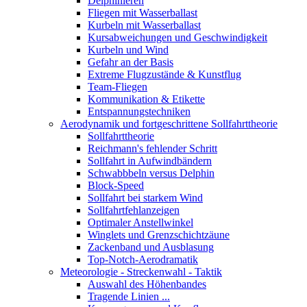
Delphinieren
Fliegen mit Wasserballast
Kurbeln mit Wasserballast
Kursabweichungen und Geschwindigkeit
Kurbeln und Wind
Gefahr an der Basis
Extreme Flugzustände & Kunstflug
Team-Fliegen
Kommunikation & Etikette
Entspannungstechniken
Aerodynamik und fortgeschrittene Sollfahrttheorie
Sollfahrttheorie
Reichmann's fehlender Schritt
Sollfahrt in Aufwindbändern
Schwabbbeln versus Delphin
Block-Speed
Sollfahrt bei starkem Wind
Sollfahrtfehlanzeigen
Optimaler Anstellwinkel
Winglets und Grenzschichtzäune
Zackenband und Ausblasung
Top-Notch-Aerodramatik
Meteorologie - Streckenwahl - Taktik
Auswahl des Höhenbandes
Tragende Linien ...