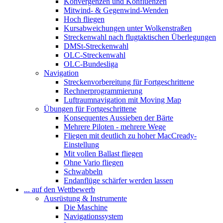
Konvergenzen und Konfluenzen
Mitwind- & Gegenwind-Wenden
Hoch fliegen
Kursabweichungen unter Wolkenstraßen
Streckenwahl nach flugtaktischen Überlegungen
DMSt-Streckenwahl
OLC-Streckenwahl
OLC-Bundesliga
Navigation
Streckenvorbereitung für Fortgeschrittene
Rechnerprogrammierung
Luftraumnavigation mit Moving Map
Übungen für Fortgeschrittene
Konsequentes Aussieben der Bärte
Mehrere Piloten - mehrere Wege
Fliegen mit deutlich zu hoher MacCready-
Einstellung
Mit vollen Ballast fliegen
Ohne Vario fliegen
Schwabbeln
Endanflüge schärfer werden lassen
... auf den Wettbewerb
Ausrüstung & Instrumente
Die Maschine
Navigationssystem