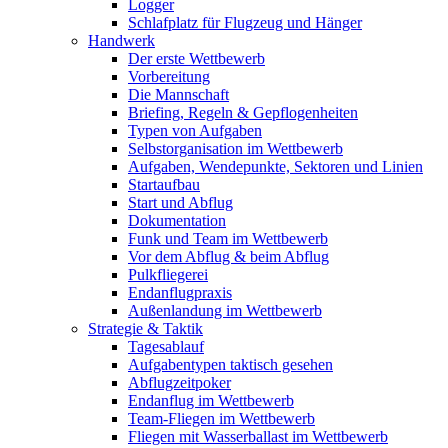
Logger
Schlafplatz für Flugzeug und Hänger
Handwerk
Der erste Wettbewerb
Vorbereitung
Die Mannschaft
Briefing, Regeln & Gepflogenheiten
Typen von Aufgaben
Selbstorganisation im Wettbewerb
Aufgaben, Wendepunkte, Sektoren und Linien
Startaufbau
Start und Abflug
Dokumentation
Funk und Team im Wettbewerb
Vor dem Abflug & beim Abflug
Pulkfliegerei
Endanflugpraxis
Außenlandung im Wettbewerb
Strategie & Taktik
Tagesablauf
Aufgabentypen taktisch gesehen
Abflugzeitpoker
Endanflug im Wettbewerb
Team-Fliegen im Wettbewerb
Fliegen mit Wasserballast im Wettbewerb