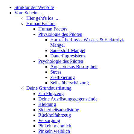
Struktur der WebSite
Vom Schein ...
Hier geht's los ...
Human Factors
Human Factors
Physiologie des Piloten
Harn-Überfluss - Wasser- & Elektrolyt-
Mangel
Sauerstoff-Mangel
Dauerflugresistenz
Psychologie des Piloten
Angst versus Besorgtheit
Stress
Zielfixierung
Selbstüberschätzung
Deine Grundausrüstung
Ein Flugzeug
Deine Ausrüstungsgegenstände
Kleidung
Sicherheitsausrüstung
Rückholfahrzeug
Versorgung
Pinkeln männlich
Pinkeln weiblich