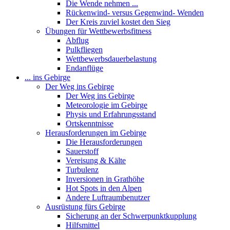
Die Wende nehmen ...
Rückenwind- versus Gegenwind- Wenden
Der Kreis zuviel kostet den Sieg
Übungen für Wettbewerbsfitness
Abflug
Pulkfliegen
Wettbewerbsdauerbelastung
Endanflüge
... ins Gebirge
Der Weg ins Gebirge
Der Weg ins Gebirge
Meteorologie im Gebirge
Physis und Erfahrungsstand
Ortskenntnisse
Herausforderungen im Gebirge
Die Herausforderungen
Sauerstoff
Vereisung & Kälte
Turbulenz
Inversionen in Grathöhe
Hot Spots in den Alpen
Andere Luftraumbenutzer
Ausrüstung fürs Gebirge
Sicherung an der Schwerpunktkupplung
Hilfsmittel