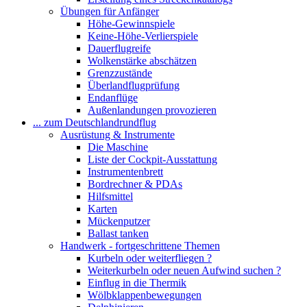
Übungen für Anfänger
Höhe-Gewinnspiele
Keine-Höhe-Verlierspiele
Dauerflugreife
Wolkenstärke abschätzen
Grenzzustände
Überlandflugprüfung
Endanflüge
Außenlandungen provozieren
... zum Deutschlandrundflug
Ausrüstung & Instrumente
Die Maschine
Liste der Cockpit-Ausstattung
Instrumentenbrett
Bordrechner & PDAs
Hilfsmittel
Karten
Mückenputzer
Ballast tanken
Handwerk - fortgeschrittene Themen
Kurbeln oder weiterfliegen ?
Weiterkurbeln oder neuen Aufwind suchen ?
Einflug in die Thermik
Wölbklappenbewegungen