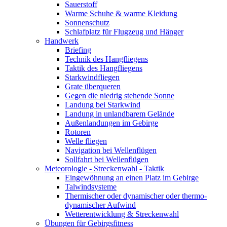
Sauerstoff
Warme Schuhe & warme Kleidung
Sonnenschutz
Schlafplatz für Flugzeug und Hänger
Handwerk
Briefing
Technik des Hangfliegens
Taktik des Hangfliegens
Starkwindfliegen
Grate überqueren
Gegen die niedrig stehende Sonne
Landung bei Starkwind
Landung in unlandbarem Gelände
Außenlandungen im Gebirge
Rotoren
Welle fliegen
Navigation bei Wellenflügen
Sollfahrt bei Wellenflügen
Meteorologie - Streckenwahl - Taktik
Eingewöhnung an einen Platz im Gebirge
Talwindsysteme
Thermischer oder dynamischer oder thermo-
dynamischer Aufwind
Wetterentwicklung & Streckenwahl
Übungen für Gebirgsfitness