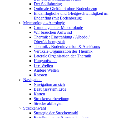
Der Sollfahrtring
Optimale Gleitfahrt ohne Bodenbezug
Endanflughöhe und Gleitgeschwindigkeit im
Endanflug (mit Bodenbezug)
Meteorologie - Aerologie
Grundlagen der Meteorologie
Wir brauchen Aufwind
Thermik : Einstrahlung / Albedo /
Oberflächengestalt
Thermik : Bodeninversion & Auslösung
Vertikale Organisation der Thermik
Laterale Organisation der Thermik
Hangaufwind
Lee-Wellen
Andere Wellen
Rotoren
Navigation
Navigation an sich
Bezugssystem Erde
Karten
Streckenvorbereitung
Strecke abfliegen
Streckenwahl
Strategie der Streckenwahl
Erstellung eines Streckenkatalogs