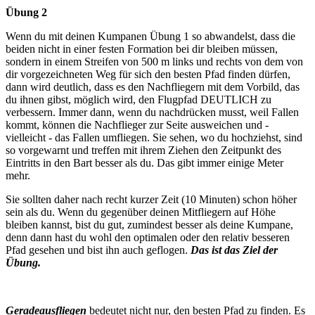
Übung 2
Wenn du mit deinen Kumpanen Übung 1 so abwandelst, dass die
beiden nicht in einer festen Formation bei dir bleiben müssen,
sondern in einem Streifen von 500 m links und rechts von dem von
dir vorgezeichneten Weg für sich den besten Pfad finden dürfen,
dann wird deutlich, dass es den Nachfliegern mit dem Vorbild, das
du ihnen gibst, möglich wird, den Flugpfad DEUTLICH zu
verbessern. Immer dann, wenn du nachdrücken musst, weil Fallen
kommt, können die Nachflieger zur Seite ausweichen und -
vielleicht - das Fallen umfliegen. Sie sehen, wo du hochziehst, sind
so vorgewarnt und treffen mit ihrem Ziehen den Zeitpunkt des
Eintritts in den Bart besser als du. Das gibt immer einige Meter
mehr.
Sie sollten daher nach recht kurzer Zeit (10 Minuten) schon höher
sein als du. Wenn du gegenüber deinen Mitfliegern auf Höhe
bleiben kannst, bist du gut, zumindest besser als deine Kumpane,
denn dann hast du wohl den optimalen oder den relativ besseren
Pfad gesehen und bist ihn auch geflogen.
Das ist das Ziel der
Übung.
Geradeausfliegen
bedeutet nicht nur, den besten Pfad zu finden. Es