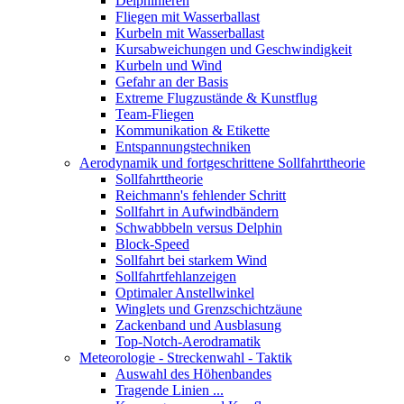
Delphinieren
Fliegen mit Wasserballast
Kurbeln mit Wasserballast
Kursabweichungen und Geschwindigkeit
Kurbeln und Wind
Gefahr an der Basis
Extreme Flugzustände & Kunstflug
Team-Fliegen
Kommunikation & Etikette
Entspannungstechniken
Aerodynamik und fortgeschrittene Sollfahrttheorie
Sollfahrttheorie
Reichmann's fehlender Schritt
Sollfahrt in Aufwindbändern
Schwabbbeln versus Delphin
Block-Speed
Sollfahrt bei starkem Wind
Sollfahrtfehlanzeigen
Optimaler Anstellwinkel
Winglets und Grenzschichtzäune
Zackenband und Ausblasung
Top-Notch-Aerodramatik
Meteorologie - Streckenwahl - Taktik
Auswahl des Höhenbandes
Tragende Linien ...