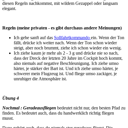
diesen Regeln nachkommst, mit wildem Gezappel oder langsam
elegant.
Regeln (meine privaten - es gibt durchaus andere Meinungen)
Ich gehe sanft auf das
Sollfahrtkommando
ein. Wenn der Ton
fällt, drücke ich weiter nach. Wenn der Ton schon wieder
steigt, aber noch brummt, ziehe ich schon wieder ein wenig.
Ich ziehe kaum je mehr als 2 - 3 g und drücke nie so nach,
dass der Dreck der letzten 20 Jahre im Cockpit hoch kommt,
also niemals auf negative Beschleunigung. Ich ziehe umso
härter, je stärker der Bart ist. Und ich ziehe umso härter, je
schwerer mein Flugzeug ist. Und fliege umso zackiger, je
unruhiger die Atmosphäre ist.
Übung 4
Nochmal : Geradeausfliegen
bedeutet nicht nur, den besten Pfad zu
finden. Es bedeutet auch, dass du handwerklich richtig fliegen
musst.
Dazu gehört auch, dass du niemals stur geradeaus fliegst. Die