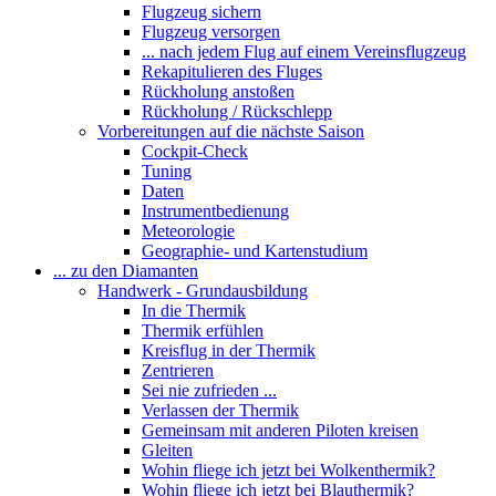
Flugzeug sichern
Flugzeug versorgen
... nach jedem Flug auf einem Vereinsflugzeug
Rekapitulieren des Fluges
Rückholung anstoßen
Rückholung / Rückschlepp
Vorbereitungen auf die nächste Saison
Cockpit-Check
Tuning
Daten
Instrumentbedienung
Meteorologie
Geographie- und Kartenstudium
... zu den Diamanten
Handwerk - Grundausbildung
In die Thermik
Thermik erfühlen
Kreisflug in der Thermik
Zentrieren
Sei nie zufrieden ...
Verlassen der Thermik
Gemeinsam mit anderen Piloten kreisen
Gleiten
Wohin fliege ich jetzt bei Wolkenthermik?
Wohin fliege ich jetzt bei Blauthermik?