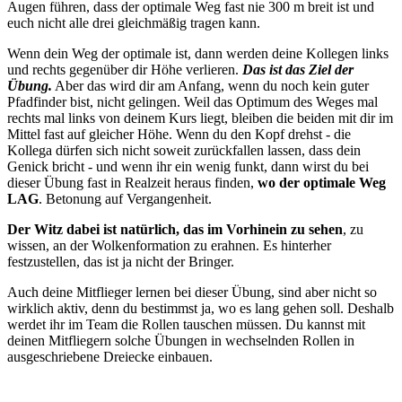
Augen führen, dass der optimale Weg fast nie 300 m breit ist und
euch nicht alle drei gleichmäßig tragen kann.
Wenn dein Weg der optimale ist, dann werden deine Kollegen links
und rechts gegenüber dir Höhe verlieren.
Das ist das Ziel der
Übung.
Aber das wird dir am Anfang, wenn du noch kein guter
Pfadfinder bist, nicht gelingen. Weil das Optimum des Weges mal
rechts mal links von deinem Kurs liegt, bleiben die beiden mit dir im
Mittel fast auf gleicher Höhe. Wenn du den Kopf drehst - die
Kollega dürfen sich nicht soweit zurückfallen lassen, dass dein
Genick bricht - und wenn ihr ein wenig funkt, dann wirst du bei
dieser Übung fast in Realzeit heraus finden,
wo der optimale Weg
LAG
. Betonung auf Vergangenheit.
Der Witz dabei ist natürlich, das im
Vorhinein zu sehen
, zu
wissen, an der Wolkenformation zu erahnen. Es hinterher
festzustellen, das ist ja nicht der Bringer.
Auch deine Mitflieger lernen bei dieser Übung, sind aber nicht so
wirklich aktiv, denn du bestimmst ja, wo es lang gehen soll. Deshalb
werdet ihr im Team die Rollen tauschen müssen. Du kannst mit
deinen Mitfliegern solche Übungen in wechselnden Rollen in
ausgeschriebene Dreiecke einbauen.