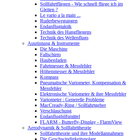
Sollfahrtfliegen - Wie schnell fliege ich im
Gleiten ?
Le vario a la main ...
Ruderbewegungen
Endanflugtaktik
Technik des Hangfliegens
Technik des Wellenflugs
Ausrüstung & Instrumente
Die Maschine
Fallschirm
Haubenfaden
Fahrtmesser & Messfehler
Höhenmesser & Messfehler
Kompass
Pneumatische Variometer, Kompensation &
Messfehler
Elektronische Variometer & ihre Messfehler
Variometer : Generelle Probleme
MacCready-Ring / Sollfahrtgeber
Verschlauchung
Endanflughilfsmittel
FLARM - Butterfly-Display - FlarmView
Aerodynamik & Sollfahrttheorie
Sollfahrttheorie und ihre Modellannahmen
Die Geschwindigkeitspolare