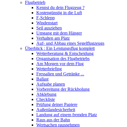
Flugbetrieb
Kennst du dein Flugzeug ?
Kostengünstig in die Luft
F-Schlepp
Windenstart
Seil ausziehen
Umgang mit dem Hänger
Verhalten am Platz
Auf- und Abbau eines Segelflugzeugs
Überblick : Ein Leistungsflug komplett
Wetterberatung & Entscheidung
Organisation des Flugbetriebs
Am Morgen vor dem Flug
Wetterbriefing
Fressalien und Getränke ...
Ballast
Aufgabe planen
Vorbereitung der Rückholung
Abklebung
Checkliste
Prüfung deiner Papiere
Außenlandesicherheit
Landung auf einem fremden Platz
Raus aus der Bahn
Wertsachen rausnehmen