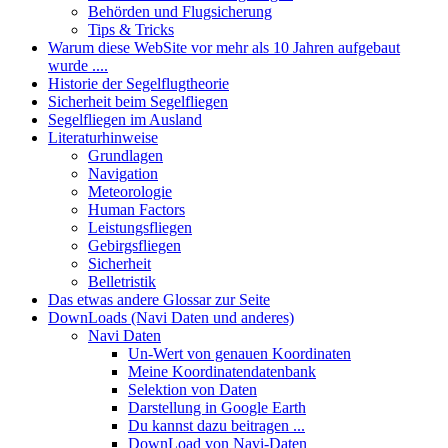
Behörden und Flugsicherung
Tips & Tricks
Warum diese WebSite vor mehr als 10 Jahren aufgebaut
wurde ....
Historie der Segelflugtheorie
Sicherheit beim Segelfliegen
Segelfliegen im Ausland
Literaturhinweise
Grundlagen
Navigation
Meteorologie
Human Factors
Leistungsfliegen
Gebirgsfliegen
Sicherheit
Belletristik
Das etwas andere Glossar zur Seite
DownLoads (Navi Daten und anderes)
Navi Daten
Un-Wert von genauen Koordinaten
Meine Koordinatendatenbank
Selektion von Daten
Darstellung in Google Earth
Du kannst dazu beitragen ...
DownLoad von Navi-Daten