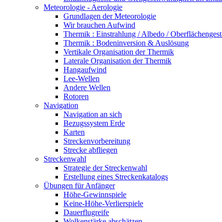
Meteorologie - Aerologie
Grundlagen der Meteorologie
Wir brauchen Aufwind
Thermik : Einstrahlung / Albedo / Oberflächengest
Thermik : Bodeninversion & Auslösung
Vertikale Organisation der Thermik
Laterale Organisation der Thermik
Hangaufwind
Lee-Wellen
Andere Wellen
Rotoren
Navigation
Navigation an sich
Bezugssystem Erde
Karten
Streckenvorbereitung
Strecke abfliegen
Streckenwahl
Strategie der Streckenwahl
Erstellung eines Streckenkatalogs
Übungen für Anfänger
Höhe-Gewinnspiele
Keine-Höhe-Verlierspiele
Dauerflugreife
Wolkenstärke abschätzen