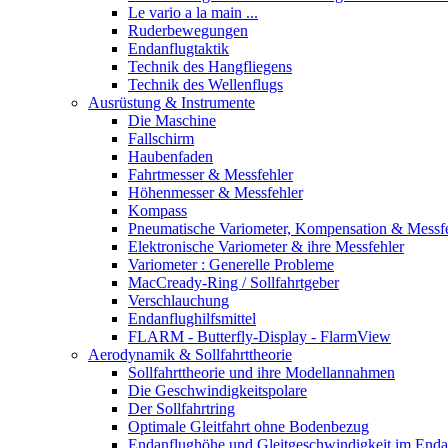
Le vario a la main ...
Ruderbewegungen
Endanflugtaktik
Technik des Hangfliegens
Technik des Wellenflugs
Ausrüstung & Instrumente
Die Maschine
Fallschirm
Haubenfaden
Fahrtmesser & Messfehler
Höhenmesser & Messfehler
Kompass
Pneumatische Variometer, Kompensation & Messf
Elektronische Variometer & ihre Messfehler
Variometer : Generelle Probleme
MacCready-Ring / Sollfahrtgeber
Verschlauchung
Endanflughilfsmittel
FLARM - Butterfly-Display - FlarmView
Aerodynamik & Sollfahrttheorie
Sollfahrttheorie und ihre Modellannahmen
Die Geschwindigkeitspolare
Der Sollfahrtring
Optimale Gleitfahrt ohne Bodenbezug
Endanflughöhe und Gleitgeschwindigkeit im Enda