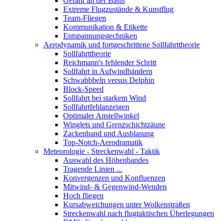
Gefahr an der Basis
Extreme Flugzustände & Kunstflug
Team-Fliegen
Kommunikation & Etikette
Entspannungstechniken
Aerodynamik und fortgeschrittene Sollfahrttheorie
Sollfahrttheorie
Reichmann's fehlender Schritt
Sollfahrt in Aufwindbändern
Schwabbbeln versus Delphin
Block-Speed
Sollfahrt bei starkem Wind
Sollfahrtfehlanzeigen
Optimaler Anstellwinkel
Winglets und Grenzschichtzäune
Zackenband und Ausblasung
Top-Notch-Aerodramatik
Meteorologie - Streckenwahl - Taktik
Auswahl des Höhenbandes
Tragende Linien ...
Konvergenzen und Konfluenzen
Mitwind- & Gegenwind-Wenden
Hoch fliegen
Kursabweichungen unter Wolkenstraßen
Streckenwahl nach flugtaktischen Überlegungen