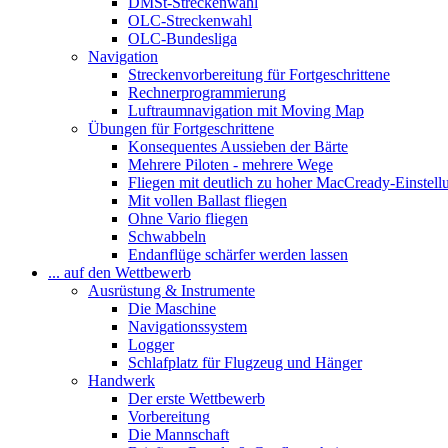
DMSt-Streckenwahl
OLC-Streckenwahl
OLC-Bundesliga
Navigation
Streckenvorbereitung für Fortgeschrittene
Rechnerprogrammierung
Luftraumnavigation mit Moving Map
Übungen für Fortgeschrittene
Konsequentes Aussieben der Bärte
Mehrere Piloten - mehrere Wege
Fliegen mit deutlich zu hoher MacCready-Einstell
Mit vollen Ballast fliegen
Ohne Vario fliegen
Schwabbeln
Endanflüge schärfer werden lassen
... auf den Wettbewerb
Ausrüstung & Instrumente
Die Maschine
Navigationssystem
Logger
Schlafplatz für Flugzeug und Hänger
Handwerk
Der erste Wettbewerb
Vorbereitung
Die Mannschaft