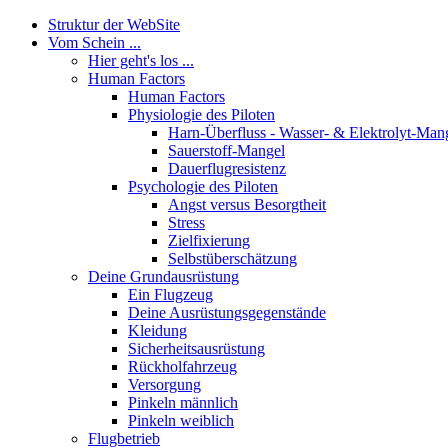
Struktur der WebSite
Vom Schein ...
Hier geht's los ...
Human Factors
Human Factors
Physiologie des Piloten
Harn-Überfluss - Wasser- & Elektrolyt-Man
Sauerstoff-Mangel
Dauerflugresistenz
Psychologie des Piloten
Angst versus Besorgtheit
Stress
Zielfixierung
Selbstüberschätzung
Deine Grundausrüstung
Ein Flugzeug
Deine Ausrüstungsgegenstände
Kleidung
Sicherheitsausrüstung
Rückholfahrzeug
Versorgung
Pinkeln männlich
Pinkeln weiblich
Flugbetrieb