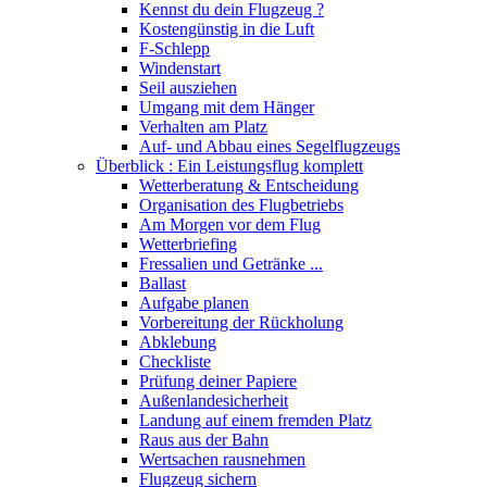
Kennst du dein Flugzeug ?
Kostengünstig in die Luft
F-Schlepp
Windenstart
Seil ausziehen
Umgang mit dem Hänger
Verhalten am Platz
Auf- und Abbau eines Segelflugzeugs
Überblick : Ein Leistungsflug komplett
Wetterberatung & Entscheidung
Organisation des Flugbetriebs
Am Morgen vor dem Flug
Wetterbriefing
Fressalien und Getränke ...
Ballast
Aufgabe planen
Vorbereitung der Rückholung
Abklebung
Checkliste
Prüfung deiner Papiere
Außenlandesicherheit
Landung auf einem fremden Platz
Raus aus der Bahn
Wertsachen rausnehmen
Flugzeug sichern