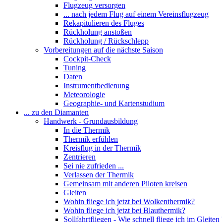
Flugzeug versorgen
... nach jedem Flug auf einem Vereinsflugzeug
Rekapitulieren des Fluges
Rückholung anstoßen
Rückholung / Rückschlepp
Vorbereitungen auf die nächste Saison
Cockpit-Check
Tuning
Daten
Instrumentbedienung
Meteorologie
Geographie- und Kartenstudium
... zu den Diamanten
Handwerk - Grundausbildung
In die Thermik
Thermik erfühlen
Kreisflug in der Thermik
Zentrieren
Sei nie zufrieden ...
Verlassen der Thermik
Gemeinsam mit anderen Piloten kreisen
Gleiten
Wohin fliege ich jetzt bei Wolkenthermik?
Wohin fliege ich jetzt bei Blauthermik?
Sollfahrtfliegen - Wie schnell fliege ich im Gleiten 