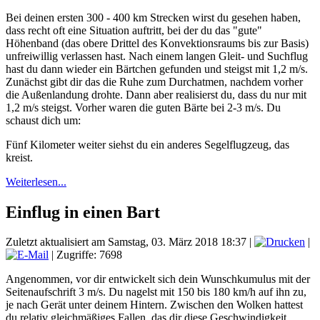
Bei deinen ersten 300 - 400 km Strecken wirst du gesehen haben,
dass recht oft eine Situation auftritt, bei der du das "gute"
Höhenband (das obere Drittel des Konvektionsraums bis zur Basis)
unfreiwillig verlassen hast. Nach einem langen Gleit- und Suchflug
hast du dann wieder ein Bärtchen gefunden und steigst mit 1,2 m/s.
Zunächst gibt dir das die Ruhe zum Durchatmen, nachdem vorher
die Außenlandung drohte. Dann aber realisierst du, dass du nur mit
1,2 m/s steigst. Vorher waren die guten Bärte bei 2-3 m/s. Du
schaust dich um:
Fünf Kilometer weiter siehst du ein anderes Segelflugzeug, das
kreist.
Weiterlesen...
Einflug in einen Bart
Zuletzt aktualisiert am Samstag, 03. März 2018 18:37
|
|
| Zugriffe: 7698
Angenommen, vor dir entwickelt sich dein Wunschkumulus mit der
Seitenaufschrift 3 m/s. Du nagelst mit 150 bis 180 km/h auf ihn zu,
je nach Gerät unter deinem Hintern. Zwischen den Wolken hattest
du relativ gleichmäßiges Fallen, das dir diese Geschwindigkeit