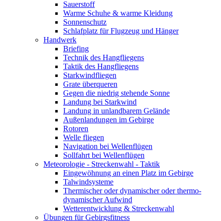
Sauerstoff
Warme Schuhe & warme Kleidung
Sonnenschutz
Schlafplatz für Flugzeug und Hänger
Handwerk
Briefing
Technik des Hangfliegens
Taktik des Hangfliegens
Starkwindfliegen
Grate überqueren
Gegen die niedrig stehende Sonne
Landung bei Starkwind
Landung in unlandbarem Gelände
Außenlandungen im Gebirge
Rotoren
Welle fliegen
Navigation bei Wellenflügen
Sollfahrt bei Wellenflügen
Meteorologie - Streckenwahl - Taktik
Eingewöhnung an einen Platz im Gebirge
Talwindsysteme
Thermischer oder dynamischer oder thermo-
dynamischer Aufwind
Wetterentwicklung & Streckenwahl
Übungen für Gebirgsfitness