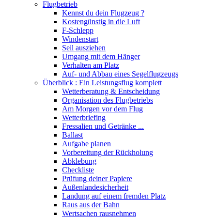
Flugbetrieb
Kennst du dein Flugzeug ?
Kostengünstig in die Luft
F-Schlepp
Windenstart
Seil ausziehen
Umgang mit dem Hänger
Verhalten am Platz
Auf- und Abbau eines Segelflugzeugs
Überblick : Ein Leistungsflug komplett
Wetterberatung & Entscheidung
Organisation des Flugbetriebs
Am Morgen vor dem Flug
Wetterbriefing
Fressalien und Getränke ...
Ballast
Aufgabe planen
Vorbereitung der Rückholung
Abklebung
Checkliste
Prüfung deiner Papiere
Außenlandesicherheit
Landung auf einem fremden Platz
Raus aus der Bahn
Wertsachen rausnehmen