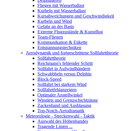
Delphinieren
Fliegen mit Wasserballast
Kurbeln mit Wasserballast
Kursabweichungen und Geschwindigkeit
Kurbeln und Wind
Gefahr an der Basis
Extreme Flugzustände & Kunstflug
Team-Fliegen
Kommunikation & Etikette
Entspannungstechniken
Aerodynamik und fortgeschrittene Sollfahrttheorie
Sollfahrttheorie
Reichmann's fehlender Schritt
Sollfahrt in Aufwindbändern
Schwabbbeln versus Delphin
Block-Speed
Sollfahrt bei starkem Wind
Sollfahrtfehlanzeigen
Optimaler Anstellwinkel
Winglets und Grenzschichtzäune
Zackenband und Ausblasung
Top-Notch-Aerodramatik
Meteorologie - Streckenwahl - Taktik
Auswahl des Höhenbandes
Tragende Linien ...