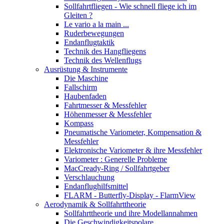
Sollfahrtfliegen - Wie schnell fliege ich im
Gleiten ?
Le vario a la main ...
Ruderbewegungen
Endanflugtaktik
Technik des Hangfliegens
Technik des Wellenflugs
Ausrüstung & Instrumente
Die Maschine
Fallschirm
Haubenfaden
Fahrtmesser & Messfehler
Höhenmesser & Messfehler
Kompass
Pneumatische Variometer, Kompensation &
Messfehler
Elektronische Variometer & ihre Messfehler
Variometer : Generelle Probleme
MacCready-Ring / Sollfahrtgeber
Verschlauchung
Endanflughilfsmittel
FLARM - Butterfly-Display - FlarmView
Aerodynamik & Sollfahrttheorie
Sollfahrttheorie und ihre Modellannahmen
Die Geschwindigkeitspolare