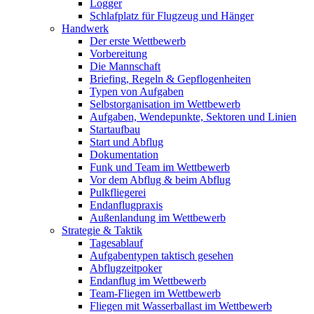
Logger
Schlafplatz für Flugzeug und Hänger
Handwerk
Der erste Wettbewerb
Vorbereitung
Die Mannschaft
Briefing, Regeln & Gepflogenheiten
Typen von Aufgaben
Selbstorganisation im Wettbewerb
Aufgaben, Wendepunkte, Sektoren und Linien
Startaufbau
Start und Abflug
Dokumentation
Funk und Team im Wettbewerb
Vor dem Abflug & beim Abflug
Pulkfliegerei
Endanflugpraxis
Außenlandung im Wettbewerb
Strategie & Taktik
Tagesablauf
Aufgabentypen taktisch gesehen
Abflugzeitpoker
Endanflug im Wettbewerb
Team-Fliegen im Wettbewerb
Fliegen mit Wasserballast im Wettbewerb