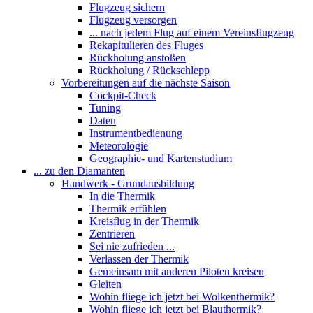
Flugzeug sichern
Flugzeug versorgen
... nach jedem Flug auf einem Vereinsflugzeug
Rekapitulieren des Fluges
Rückholung anstoßen
Rückholung / Rückschlepp
Vorbereitungen auf die nächste Saison
Cockpit-Check
Tuning
Daten
Instrumentbedienung
Meteorologie
Geographie- und Kartenstudium
... zu den Diamanten
Handwerk - Grundausbildung
In die Thermik
Thermik erfühlen
Kreisflug in der Thermik
Zentrieren
Sei nie zufrieden ...
Verlassen der Thermik
Gemeinsam mit anderen Piloten kreisen
Gleiten
Wohin fliege ich jetzt bei Wolkenthermik?
Wohin fliege ich jetzt bei Blauthermik?