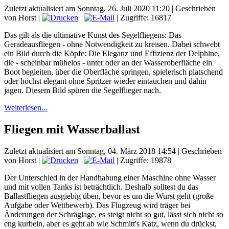
Zuletzt aktualisiert am Sonntag, 26. Juli 2020 11:20
|
Geschrieben
von Horst
|
|
| Zugriffe: 16817
Das gilt als die ultimative Kunst des Segelfliegens: Das
Geradeausfliegen - ohne Notwendigkeit zu kreisen. Dabei schwebt
ein Bild durch die Köpfe: Die Eleganz und Effizienz der Delphine,
die - scheinbar mühelos - unter oder an der Wasseroberfläche ein
Boot begleiten, über die Oberfläche springen, spielerisch platschend
oder höchst elegant ohne Spritzer wieder eintauchen und dahin
jagen. Diesem Bild spüren die Segelflieger nach.
Weiterlesen...
Fliegen mit Wasserballast
Zuletzt aktualisiert am Sonntag, 04. März 2018 14:54
|
Geschrieben
von Horst
|
|
| Zugriffe: 19878
Der Unterschied in der Handhabung einer Maschine ohne Wasser
und mit vollen Tanks ist beträchtlich. Deshalb solltest du das
Ballastfliegen ausgiebig üben, bevor es um die Wurst geht (große
Aufgabe oder Wettbewerb). Das Flugzeug wird träger bei
Änderungen der Schräglage, es steigt nicht so gut, lässt sich nicht so
eng kurbeln, aber es geht ab wie Schmitt's Katz, wenn du drückst,