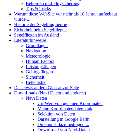
Behörden und Flugsicherung
Tips & Tricks
Warum diese WebSite vor mehr als 10 Jahren aufgebaut
wurde ....
Historie der Segelflugtheorie
Sicherheit beim Segelfliegen
Segelfliegen im Ausland
Literaturhinweise
Grundlagen
Navigation
Meteorologie
Human Factors
Leistungsfliegen
Gebirgsfliegen
Sicherheit
Belletristik
Das etwas andere Glossar zur Seite
DownLoads (Navi Daten und anderes)
Navi Daten
Un-Wert von genauen Koordinaten
Meine Koordinatendatenbank
Selektion von Daten
Darstellung in Google Earth
Du kannst dazu beitragen ...
DownLoad von Navi-Daten