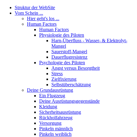
Struktur der WebSite
Vom Schein ...
Hier geht's los ...
Human Factors
Human Factors
Physiologie des Piloten
Harn-Überfluss - Wasser- & Elektrolyt-
Mangel
Sauerstoff-Mangel
Dauerflugresistenz
Psychologie des Piloten
Angst versus Besorgtheit
Stress
Zielfixierung
Selbstüberschätzung
Deine Grundausrüstung
Ein Flugzeug
Deine Ausrüstungsgegenstände
Kleidung
Sicherheitsausrüstung
Rückholfahrzeug
Versorgung
Pinkeln männlich
Pinkeln weiblich