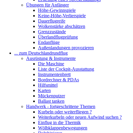
Übungen für Anfänger
Höhe-Gewinnspiele
Keine-Höhe-Verlierspiele
Dauerflugreife
Wolkenstärke abschätzen
Grenzzustände
Überlandflugprüfung
Endanflüge
Außenlandungen provozieren
... zum Deutschlandrundflug
Ausrüstung & Instrumente
Die Maschine
Liste der Cockpit-Ausstattung
Instrumentenbrett
Bordrechner & PDAs
Hilfsmittel
Karten
Mückenputzer
Ballast tanken
Handwerk - fortgeschrittene Themen
Kurbeln oder weiterfliegen ?
Weiterkurbeln oder neuen Aufwind suchen ?
Einflug in die Thermik
Wölbklappenbewegungen