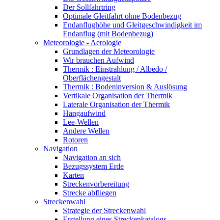
Der Sollfahrtring
Optimale Gleitfahrt ohne Bodenbezug
Endanflughöhe und Gleitgeschwindigkeit im
Endanflug (mit Bodenbezug)
Meteorologie - Aerologie
Grundlagen der Meteorologie
Wir brauchen Aufwind
Thermik : Einstrahlung / Albedo /
Oberflächengestalt
Thermik : Bodeninversion & Auslösung
Vertikale Organisation der Thermik
Laterale Organisation der Thermik
Hangaufwind
Lee-Wellen
Andere Wellen
Rotoren
Navigation
Navigation an sich
Bezugssystem Erde
Karten
Streckenvorbereitung
Strecke abfliegen
Streckenwahl
Strategie der Streckenwahl
Erstellung eines Streckenkatalogs