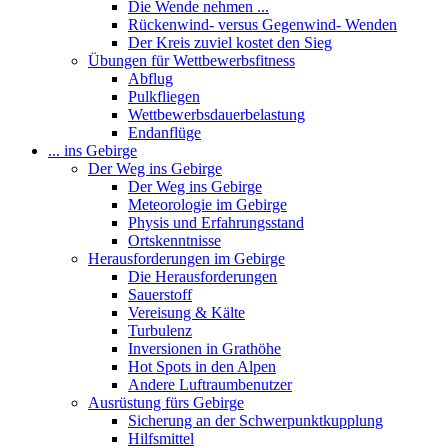
Die Wende nehmen ...
Rückenwind- versus Gegenwind- Wenden
Der Kreis zuviel kostet den Sieg
Übungen für Wettbewerbsfitness
Abflug
Pulkfliegen
Wettbewerbsdauerbelastung
Endanflüge
... ins Gebirge
Der Weg ins Gebirge
Der Weg ins Gebirge
Meteorologie im Gebirge
Physis und Erfahrungsstand
Ortskenntnisse
Herausforderungen im Gebirge
Die Herausforderungen
Sauerstoff
Vereisung & Kälte
Turbulenz
Inversionen in Grathöhe
Hot Spots in den Alpen
Andere Luftraumbenutzer
Ausrüstung fürs Gebirge
Sicherung an der Schwerpunktkupplung
Hilfsmittel