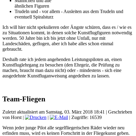
Männchen und alle
ähnlichen Figuren
Trudeln und - vor allem - Ausleiten aus dem Trudeln und
eventuell Spiralsturz
Ich will hier nicht spekulieren oder Ängste schüren, dass es / wie es
zu Situationen kommt, in denen solche Kunstflugfiguren notwendig
werden. 50 Jahre bin ich bis jetzt ohne Unfall, nur mit
Landeschäden, geflogen, aber ich habe alles schon einmal
gebraucht.
Deshalb rate ich jedem angehenden Leistungspiloten an, einen
Kunstfluglehrgang zu besuchen (den Ehrgeiz, die Prüfung zu
machen, braucht man dazu nicht) oder - mindestens - sich eine
ausgedehnte Kunstfluganweisung angedeihen zu lassen.
Team-Fliegen
Zuletzt aktualisiert am Samstag, 03. März 2018 18:41
|
Geschrieben
von Horst
|
|
| Zugriffe: 16539
Wenn jeder junge Pilot alle segelfliegerischen Räder wieder neu
erfinden muss, wird es keinen Fortschritt in der Fliegekunst geben.