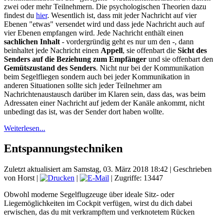
zwei oder mehr Teilnehmern. Die psychologischen Theorien dazu
findest du
hier
. Wesentlich ist, dass mit jeder Nachricht auf vier
Ebenen "etwas" versendet wird und dass jede Nachricht auch auf
vier Ebenen empfangen wird. Jede Nachricht enthält einen
sachlichen Inhalt
- vordergründig geht es nur um den -, dann
beinhaltet jede Nachricht einen
Appell
, sie offenbart die
Sicht des
Senders auf die Beziehung zum Empfänger
und sie offenbart den
Gemütszustand des Senders
. Nicht nur bei der Kommunikation
beim Segelfliegen sondern auch bei jeder Kommunikation in
anderen Situationen sollte sich jeder Teilnehmer am
Nachrichtenaustausch darüber im Klaren sein, dass das, was beim
Adressaten einer Nachricht auf jedem der Kanäle ankommt, nicht
unbedingt das ist, was der Sender dort haben wollte.
Weiterlesen...
Entspannungstechniken
Zuletzt aktualisiert am Samstag, 03. März 2018 18:42
|
Geschrieben
von Horst
|
|
| Zugriffe: 13447
Obwohl moderne Segelflugzeuge über ideale Sitz- oder
Liegemöglichkeiten im Cockpit verfügen, wirst du dich dabei
erwischen, das du mit verkrampftem und verknotetem Rücken