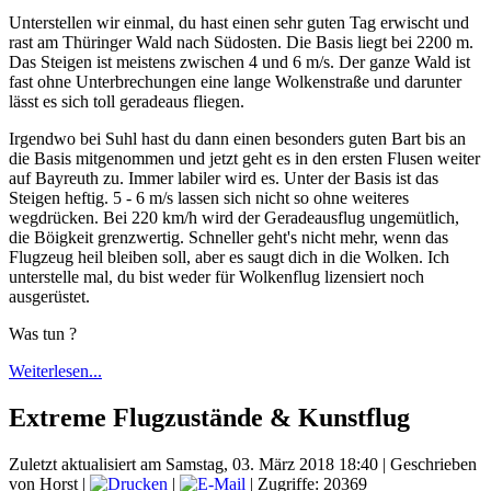
Unterstellen wir einmal, du hast einen sehr guten Tag erwischt und
rast am Thüringer Wald nach Südosten. Die Basis liegt bei 2200 m.
Das Steigen ist meistens zwischen 4 und 6 m/s. Der ganze Wald ist
fast ohne Unterbrechungen eine lange Wolkenstraße und darunter
lässt es sich toll geradeaus fliegen.
Irgendwo bei Suhl hast du dann einen besonders guten Bart bis an
die Basis mitgenommen und jetzt geht es in den ersten Flusen weiter
auf Bayreuth zu. Immer labiler wird es. Unter der Basis ist das
Steigen heftig. 5 - 6 m/s lassen sich nicht so ohne weiteres
wegdrücken. Bei 220 km/h wird der Geradeausflug ungemütlich,
die Böigkeit grenzwertig. Schneller geht's nicht mehr, wenn das
Flugzeug heil bleiben soll, aber es saugt dich in die Wolken. Ich
unterstelle mal, du bist weder für Wolkenflug lizensiert noch
ausgerüstet.
Was tun ?
Weiterlesen...
Extreme Flugzustände & Kunstflug
Zuletzt aktualisiert am Samstag, 03. März 2018 18:40
|
Geschrieben
von Horst
|
|
| Zugriffe: 20369