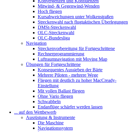
Konvergenzen und Konfluenzen
Mitwind- & Gegenwind-Wenden
Hoch fliegen
Kursabweichungen unter Wolkenstraßen
Streckenwahl nach flugtaktischen Überlegungen
DMSt-Streckenwahl
OLC-Streckenwahl
OLC-Bundesliga
Navigation
Streckenvorbereitung für Fortgeschrittene
Rechnerprogrammierung
Luftraumnavigation mit Moving Map
Übungen für Fortgeschrittene
Konsequentes Aussieben der Bärte
Mehrere Piloten - mehrere Wege
Fliegen mit deutlich zu hoher MacCready-
Einstellung
Mit vollen Ballast fliegen
Ohne Vario fliegen
Schwabbeln
Endanflüge schärfer werden lassen
... auf den Wettbewerb
Ausrüstung & Instrumente
Die Maschine
Navigationssystem