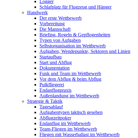
Logger
Schlafplatz für Flugzeug und Hänger
Handwerk
Der erste Wettbewerb
Vorbereitung
Die Mannschaft
Briefing, Regeln & Gepflogenheiten
Typen von Aufgaben
Selbstorganisation im Wettbewerb
Aufgaben, Wendepunkte, Sektoren und Linien
Startaufbau
Start und Abflug
Dokumentation
Funk und Team im Wettbewerb
Vor dem Abflug & beim Abflug
Pulkfliegerei
Endanflugpraxis
Außenlandung im Wettbewerb
Strategie & Taktik
Tagesablauf
Aufgabentypen taktisch gesehen
Abflugzeitpoker
Endanflug im Wettbewerb
Team-Fliegen im Wettbewerb
Fliegen mit Wasserballast im Wettbewerb