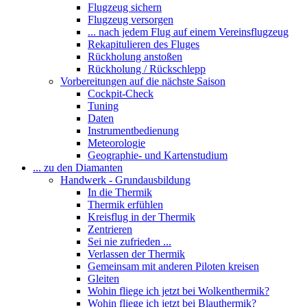
Flugzeug sichern
Flugzeug versorgen
... nach jedem Flug auf einem Vereinsflugzeug
Rekapitulieren des Fluges
Rückholung anstoßen
Rückholung / Rückschlepp
Vorbereitungen auf die nächste Saison
Cockpit-Check
Tuning
Daten
Instrumentbedienung
Meteorologie
Geographie- und Kartenstudium
... zu den Diamanten
Handwerk - Grundausbildung
In die Thermik
Thermik erfühlen
Kreisflug in der Thermik
Zentrieren
Sei nie zufrieden ...
Verlassen der Thermik
Gemeinsam mit anderen Piloten kreisen
Gleiten
Wohin fliege ich jetzt bei Wolkenthermik?
Wohin fliege ich jetzt bei Blauthermik?