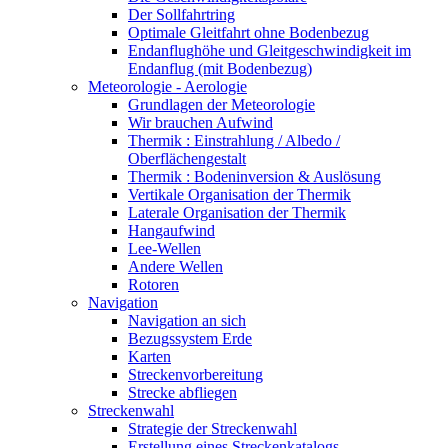
Der Sollfahrtring
Optimale Gleitfahrt ohne Bodenbezug
Endanflughöhe und Gleitgeschwindigkeit im
Endanflug (mit Bodenbezug)
Meteorologie - Aerologie
Grundlagen der Meteorologie
Wir brauchen Aufwind
Thermik : Einstrahlung / Albedo /
Oberflächengestalt
Thermik : Bodeninversion & Auslösung
Vertikale Organisation der Thermik
Laterale Organisation der Thermik
Hangaufwind
Lee-Wellen
Andere Wellen
Rotoren
Navigation
Navigation an sich
Bezugssystem Erde
Karten
Streckenvorbereitung
Strecke abfliegen
Streckenwahl
Strategie der Streckenwahl
Erstellung eines Streckenkatalogs