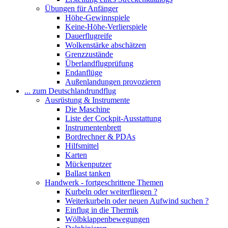
Übungen für Anfänger
Höhe-Gewinnspiele
Keine-Höhe-Verlierspiele
Dauerflugreife
Wolkenstärke abschätzen
Grenzzustände
Überlandflugprüfung
Endanflüge
Außenlandungen provozieren
... zum Deutschlandrundflug
Ausrüstung & Instrumente
Die Maschine
Liste der Cockpit-Ausstattung
Instrumentenbrett
Bordrechner & PDAs
Hilfsmittel
Karten
Mückenputzer
Ballast tanken
Handwerk - fortgeschrittene Themen
Kurbeln oder weiterfliegen ?
Weiterkurbeln oder neuen Aufwind suchen ?
Einflug in die Thermik
Wölbklappenbewegungen