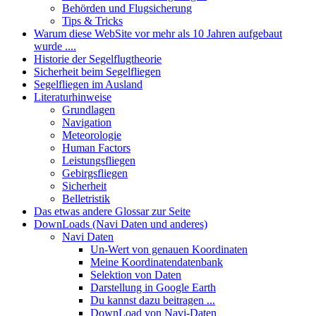
Behörden und Flugsicherung
Tips & Tricks
Warum diese WebSite vor mehr als 10 Jahren aufgebaut
wurde ....
Historie der Segelflugtheorie
Sicherheit beim Segelfliegen
Segelfliegen im Ausland
Literaturhinweise
Grundlagen
Navigation
Meteorologie
Human Factors
Leistungsfliegen
Gebirgsfliegen
Sicherheit
Belletristik
Das etwas andere Glossar zur Seite
DownLoads (Navi Daten und anderes)
Navi Daten
Un-Wert von genauen Koordinaten
Meine Koordinatendatenbank
Selektion von Daten
Darstellung in Google Earth
Du kannst dazu beitragen ...
DownLoad von Navi-Daten