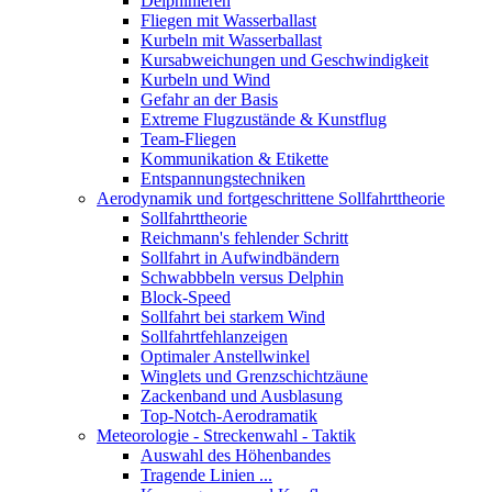
Delphinieren
Fliegen mit Wasserballast
Kurbeln mit Wasserballast
Kursabweichungen und Geschwindigkeit
Kurbeln und Wind
Gefahr an der Basis
Extreme Flugzustände & Kunstflug
Team-Fliegen
Kommunikation & Etikette
Entspannungstechniken
Aerodynamik und fortgeschrittene Sollfahrttheorie
Sollfahrttheorie
Reichmann's fehlender Schritt
Sollfahrt in Aufwindbändern
Schwabbbeln versus Delphin
Block-Speed
Sollfahrt bei starkem Wind
Sollfahrtfehlanzeigen
Optimaler Anstellwinkel
Winglets und Grenzschichtzäune
Zackenband und Ausblasung
Top-Notch-Aerodramatik
Meteorologie - Streckenwahl - Taktik
Auswahl des Höhenbandes
Tragende Linien ...