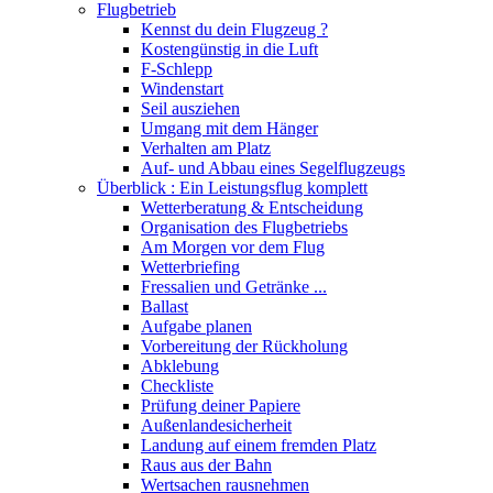
Flugbetrieb
Kennst du dein Flugzeug ?
Kostengünstig in die Luft
F-Schlepp
Windenstart
Seil ausziehen
Umgang mit dem Hänger
Verhalten am Platz
Auf- und Abbau eines Segelflugzeugs
Überblick : Ein Leistungsflug komplett
Wetterberatung & Entscheidung
Organisation des Flugbetriebs
Am Morgen vor dem Flug
Wetterbriefing
Fressalien und Getränke ...
Ballast
Aufgabe planen
Vorbereitung der Rückholung
Abklebung
Checkliste
Prüfung deiner Papiere
Außenlandesicherheit
Landung auf einem fremden Platz
Raus aus der Bahn
Wertsachen rausnehmen