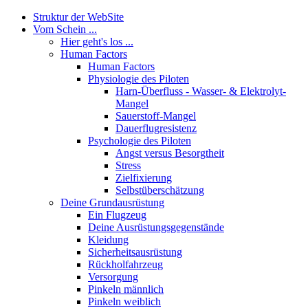
Struktur der WebSite
Vom Schein ...
Hier geht's los ...
Human Factors
Human Factors
Physiologie des Piloten
Harn-Überfluss - Wasser- & Elektrolyt-
Mangel
Sauerstoff-Mangel
Dauerflugresistenz
Psychologie des Piloten
Angst versus Besorgtheit
Stress
Zielfixierung
Selbstüberschätzung
Deine Grundausrüstung
Ein Flugzeug
Deine Ausrüstungsgegenstände
Kleidung
Sicherheitsausrüstung
Rückholfahrzeug
Versorgung
Pinkeln männlich
Pinkeln weiblich