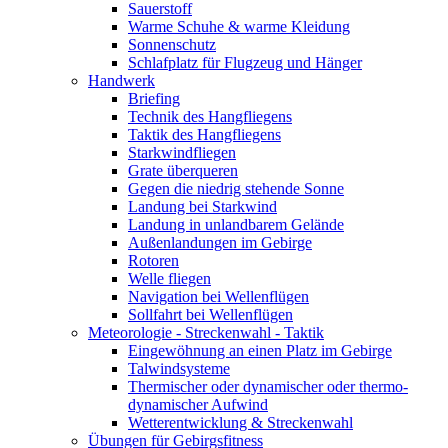
Sauerstoff
Warme Schuhe & warme Kleidung
Sonnenschutz
Schlafplatz für Flugzeug und Hänger
Handwerk
Briefing
Technik des Hangfliegens
Taktik des Hangfliegens
Starkwindfliegen
Grate überqueren
Gegen die niedrig stehende Sonne
Landung bei Starkwind
Landung in unlandbarem Gelände
Außenlandungen im Gebirge
Rotoren
Welle fliegen
Navigation bei Wellenflügen
Sollfahrt bei Wellenflügen
Meteorologie - Streckenwahl - Taktik
Eingewöhnung an einen Platz im Gebirge
Talwindsysteme
Thermischer oder dynamischer oder thermo-
dynamischer Aufwind
Wetterentwicklung & Streckenwahl
Übungen für Gebirgsfitness