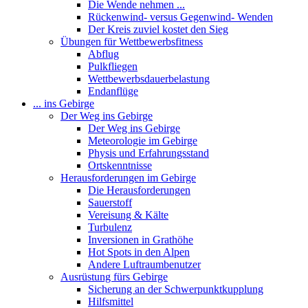
Die Wende nehmen ...
Rückenwind- versus Gegenwind- Wenden
Der Kreis zuviel kostet den Sieg
Übungen für Wettbewerbsfitness
Abflug
Pulkfliegen
Wettbewerbsdauerbelastung
Endanflüge
... ins Gebirge
Der Weg ins Gebirge
Der Weg ins Gebirge
Meteorologie im Gebirge
Physis und Erfahrungsstand
Ortskenntnisse
Herausforderungen im Gebirge
Die Herausforderungen
Sauerstoff
Vereisung & Kälte
Turbulenz
Inversionen in Grathöhe
Hot Spots in den Alpen
Andere Luftraumbenutzer
Ausrüstung fürs Gebirge
Sicherung an der Schwerpunktkupplung
Hilfsmittel