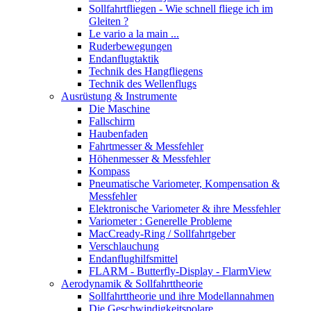
Sollfahrtfliegen - Wie schnell fliege ich im
Gleiten ?
Le vario a la main ...
Ruderbewegungen
Endanflugtaktik
Technik des Hangfliegens
Technik des Wellenflugs
Ausrüstung & Instrumente
Die Maschine
Fallschirm
Haubenfaden
Fahrtmesser & Messfehler
Höhenmesser & Messfehler
Kompass
Pneumatische Variometer, Kompensation &
Messfehler
Elektronische Variometer & ihre Messfehler
Variometer : Generelle Probleme
MacCready-Ring / Sollfahrtgeber
Verschlauchung
Endanflughilfsmittel
FLARM - Butterfly-Display - FlarmView
Aerodynamik & Sollfahrttheorie
Sollfahrttheorie und ihre Modellannahmen
Die Geschwindigkeitspolare