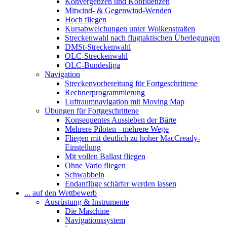
Konvergenzen und Konfluenzen
Mitwind- & Gegenwind-Wenden
Hoch fliegen
Kursabweichungen unter Wolkenstraßen
Streckenwahl nach flugtaktischen Überlegungen
DMSt-Streckenwahl
OLC-Streckenwahl
OLC-Bundesliga
Navigation
Streckenvorbereitung für Fortgeschrittene
Rechnerprogrammierung
Luftraumnavigation mit Moving Map
Übungen für Fortgeschrittene
Konsequentes Aussieben der Bärte
Mehrere Piloten - mehrere Wege
Fliegen mit deutlich zu hoher MacCready-
Einstellung
Mit vollen Ballast fliegen
Ohne Vario fliegen
Schwabbeln
Endanflüge schärfer werden lassen
... auf den Wettbewerb
Ausrüstung & Instrumente
Die Maschine
Navigationssystem