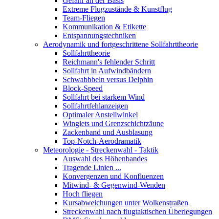
Gefahr an der Basis
Extreme Flugzustände & Kunstflug
Team-Fliegen
Kommunikation & Etikette
Entspannungstechniken
Aerodynamik und fortgeschrittene Sollfahrttheorie
Sollfahrttheorie
Reichmann's fehlender Schritt
Sollfahrt in Aufwindbändern
Schwabbbeln versus Delphin
Block-Speed
Sollfahrt bei starkem Wind
Sollfahrtfehlanzeigen
Optimaler Anstellwinkel
Winglets und Grenzschichtzäune
Zackenband und Ausblasung
Top-Notch-Aerodramatik
Meteorologie - Streckenwahl - Taktik
Auswahl des Höhenbandes
Tragende Linien ...
Konvergenzen und Konfluenzen
Mitwind- & Gegenwind-Wenden
Hoch fliegen
Kursabweichungen unter Wolkenstraßen
Streckenwahl nach flugtaktischen Überlegungen