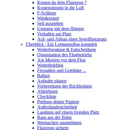
Kennst du dein Flugzeug ?
Kostengünstig in die Luft
F-Schlepp
Windenstart
Seil ausziehen
Umgang mit dem Hänger
Verhalten am Platz
Auf- und Abbau eines Segelflugzeugs
Überblick : Ein Leistungsflug komplett
Wetterberatung & Entscheidung
Organisation des Flugbetriebs
Am Morgen vor dem Flug
Wetterbriefing
Fressalien und Getränke ...
Ballast
Aufgabe planen
Vorbereitung der Rückholung
Abklebung
Checkliste
Prüfung deiner Papiere
Außenlandesicherheit
Landung auf einem fremden Platz
Raus aus der Bahn
Wertsachen rausnehmen
Flugzeug sichern