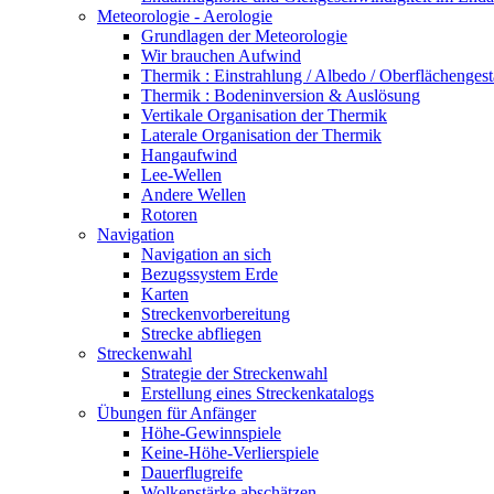
Meteorologie - Aerologie
Grundlagen der Meteorologie
Wir brauchen Aufwind
Thermik : Einstrahlung / Albedo / Oberflächengest
Thermik : Bodeninversion & Auslösung
Vertikale Organisation der Thermik
Laterale Organisation der Thermik
Hangaufwind
Lee-Wellen
Andere Wellen
Rotoren
Navigation
Navigation an sich
Bezugssystem Erde
Karten
Streckenvorbereitung
Strecke abfliegen
Streckenwahl
Strategie der Streckenwahl
Erstellung eines Streckenkatalogs
Übungen für Anfänger
Höhe-Gewinnspiele
Keine-Höhe-Verlierspiele
Dauerflugreife
Wolkenstärke abschätzen