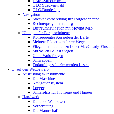
DMSt-Streckenwahl
OLC-Streckenwahl
OLC-Bundesliga
Navigation
Streckenvorbereitung für Fortgeschrittene
Rechnerprogrammierung
Luftraumnavigation mit Moving Map
Übungen für Fortgeschrittene
Konsequentes Aussieben der Bärte
Mehrere Piloten - mehrere Wege
Fliegen mit deutlich zu hoher MacCready-Einstell
Mit vollen Ballast fliegen
Ohne Vario fliegen
Schwabbeln
Endanflüge schärfer werden lassen
... auf den Wettbewerb
Ausrüstung & Instrumente
Die Maschine
Navigationssystem
Logger
Schlafplatz für Flugzeug und Hänger
Handwerk
Der erste Wettbewerb
Vorbereitung
Die Mannschaft