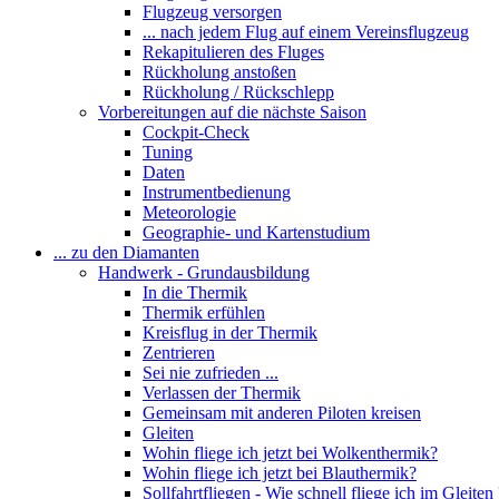
Flugzeug versorgen
... nach jedem Flug auf einem Vereinsflugzeug
Rekapitulieren des Fluges
Rückholung anstoßen
Rückholung / Rückschlepp
Vorbereitungen auf die nächste Saison
Cockpit-Check
Tuning
Daten
Instrumentbedienung
Meteorologie
Geographie- und Kartenstudium
... zu den Diamanten
Handwerk - Grundausbildung
In die Thermik
Thermik erfühlen
Kreisflug in der Thermik
Zentrieren
Sei nie zufrieden ...
Verlassen der Thermik
Gemeinsam mit anderen Piloten kreisen
Gleiten
Wohin fliege ich jetzt bei Wolkenthermik?
Wohin fliege ich jetzt bei Blauthermik?
Sollfahrtfliegen - Wie schnell fliege ich im Gleiten 