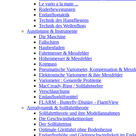
Le vario a la main ...
Ruderbewegungen
Endanflugtaktik
Technik des Hangfliegens
Technik des Wellenflugs
Ausrüstung & Instrumente
Die Maschine
Fallschirm
Haubenfaden
Fahrtmesser & Messfehler
Höhenmesser & Messfehler
Kompass
Pneumatische Variometer, Kompensation & Messf
Elektronische Variometer & ihre Messfehler
Variometer : Generelle Probleme
MacCready-Ring / Sollfahrtgeber
Verschlauchung
Endanflughilfsmittel
FLARM - Butterfly-Display - FlarmView
Aerodynamik & Sollfahrttheorie
Sollfahrttheorie und ihre Modellannahmen
Die Geschwindigkeitspolare
Der Sollfahrtring
Optimale Gleitfahrt ohne Bodenbezug
Endanflughöhe und Gleitgeschwindigkeit im Enda