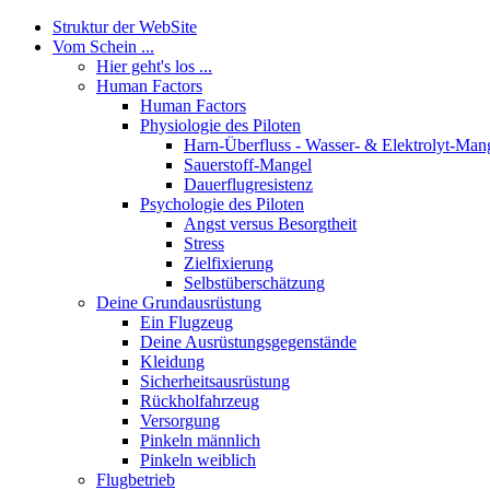
Struktur der WebSite
Vom Schein ...
Hier geht's los ...
Human Factors
Human Factors
Physiologie des Piloten
Harn-Überfluss - Wasser- & Elektrolyt-Man
Sauerstoff-Mangel
Dauerflugresistenz
Psychologie des Piloten
Angst versus Besorgtheit
Stress
Zielfixierung
Selbstüberschätzung
Deine Grundausrüstung
Ein Flugzeug
Deine Ausrüstungsgegenstände
Kleidung
Sicherheitsausrüstung
Rückholfahrzeug
Versorgung
Pinkeln männlich
Pinkeln weiblich
Flugbetrieb