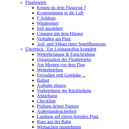
Flugbetrieb
Kennst du dein Flugzeug ?
Kostengünstig in die Luft
F-Schlepp
Windenstart
Seil ausziehen
Umgang mit dem Hänger
Verhalten am Platz
Auf- und Abbau eines Segelflugzeugs
Überblick : Ein Leistungsflug komplett
Wetterberatung & Entscheidung
Organisation des Flugbetriebs
Am Morgen vor dem Flug
Wetterbriefing
Fressalien und Getränke ...
Ballast
Aufgabe planen
Vorbereitung der Rückholung
Abklebung
Checkliste
Prüfung deiner Papiere
Außenlandesicherheit
Landung auf einem fremden Platz
Raus aus der Bahn
Wertsachen rausnehmen