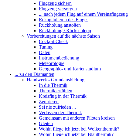
Flugzeug sichern
Flugzeug versorgen
... nach jedem Flug auf einem Vereinsflugzeug
Rekapitulieren des Fluges
Rückholung anstoßen
Rückholung / Rückschlepp
Vorbereitungen auf die nächste Saison
Cockpit-Check
Tuning
Daten
Instrumentbedienung
Meteorologie
Geographie- und Kartenstudium
... zu den Diamanten
Handwerk - Grundausbildung
In die Thermik
Thermik erfühlen
Kreisflug in der Thermik
Zentrieren
Sei nie zufrieden ...
Verlassen der Thermik
Gemeinsam mit anderen Piloten kreisen
Gleiten
Wohin fliege ich jetzt bei Wolkenthermik?
Wohin fliege ich jetzt bei Blauthermik?