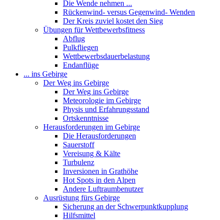
Die Wende nehmen ...
Rückenwind- versus Gegenwind- Wenden
Der Kreis zuviel kostet den Sieg
Übungen für Wettbewerbsfitness
Abflug
Pulkfliegen
Wettbewerbsdauerbelastung
Endanflüge
... ins Gebirge
Der Weg ins Gebirge
Der Weg ins Gebirge
Meteorologie im Gebirge
Physis und Erfahrungsstand
Ortskenntnisse
Herausforderungen im Gebirge
Die Herausforderungen
Sauerstoff
Vereisung & Kälte
Turbulenz
Inversionen in Grathöhe
Hot Spots in den Alpen
Andere Luftraumbenutzer
Ausrüstung fürs Gebirge
Sicherung an der Schwerpunktkupplung
Hilfsmittel