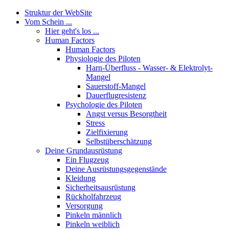
Struktur der WebSite
Vom Schein ...
Hier geht's los ...
Human Factors
Human Factors
Physiologie des Piloten
Harn-Überfluss - Wasser- & Elektrolyt-
Mangel
Sauerstoff-Mangel
Dauerflugresistenz
Psychologie des Piloten
Angst versus Besorgtheit
Stress
Zielfixierung
Selbstüberschätzung
Deine Grundausrüstung
Ein Flugzeug
Deine Ausrüstungsgegenstände
Kleidung
Sicherheitsausrüstung
Rückholfahrzeug
Versorgung
Pinkeln männlich
Pinkeln weiblich