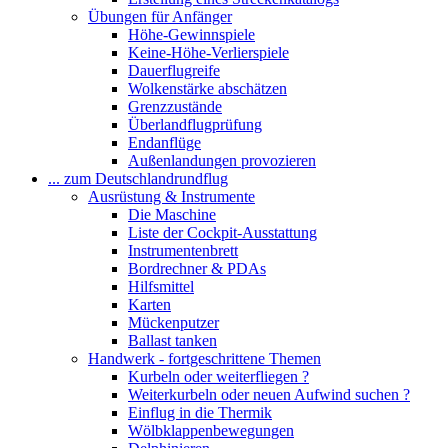
Übungen für Anfänger
Höhe-Gewinnspiele
Keine-Höhe-Verlierspiele
Dauerflugreife
Wolkenstärke abschätzen
Grenzzustände
Überlandflugprüfung
Endanflüge
Außenlandungen provozieren
... zum Deutschlandrundflug
Ausrüstung & Instrumente
Die Maschine
Liste der Cockpit-Ausstattung
Instrumentenbrett
Bordrechner & PDAs
Hilfsmittel
Karten
Mückenputzer
Ballast tanken
Handwerk - fortgeschrittene Themen
Kurbeln oder weiterfliegen ?
Weiterkurbeln oder neuen Aufwind suchen ?
Einflug in die Thermik
Wölbklappenbewegungen