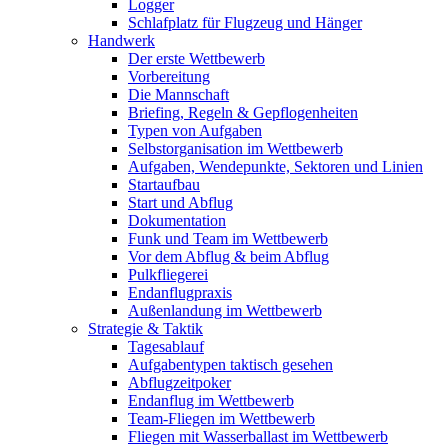
Logger
Schlafplatz für Flugzeug und Hänger
Handwerk
Der erste Wettbewerb
Vorbereitung
Die Mannschaft
Briefing, Regeln & Gepflogenheiten
Typen von Aufgaben
Selbstorganisation im Wettbewerb
Aufgaben, Wendepunkte, Sektoren und Linien
Startaufbau
Start und Abflug
Dokumentation
Funk und Team im Wettbewerb
Vor dem Abflug & beim Abflug
Pulkfliegerei
Endanflugpraxis
Außenlandung im Wettbewerb
Strategie & Taktik
Tagesablauf
Aufgabentypen taktisch gesehen
Abflugzeitpoker
Endanflug im Wettbewerb
Team-Fliegen im Wettbewerb
Fliegen mit Wasserballast im Wettbewerb