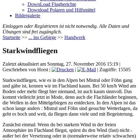
DownLoad Flugberichte
Download Polaren und Hilfsmittel
Bildergalerie
Einloggen oder Registrieren ist nicht notwendig. Alle Daten und
Übungen sind frei zugänglich.
Startseite
>>
... ins Gebirge
>>
Handwerk
Starkwindfliegen
Zuletzt aktualisiert am Sonntag, 27. November 2016 15:19
|
Geschrieben von Horst
|
|
| Zugriffe: 15505
Starkwindfliegen, wie es in den Alpen bei Mistral oder Föhn gang
und gäbe ist, kennen wir im Flachland kaum. Bei 50 km/h Wind am
Boden oder mehr fliegt hier niemand, ist auch kaum sinnvoll. Das
kommt vielleicht jetzt in Mode, denn auch die Flachländer beginnen,
die Wellen in den Mittelgebirgen zu entdecken. In den Alpen ist das
schon lange anders : Mistral und Föhn sind gesuchte Wetterlagen, da
geht es hoch und weit, da fliegen dann viele und mit Begeisterung.
Zunächst einmal: Wenn du bei starkem Wind in der freien
Atmosphäre im Flachland fliegst, spürst du den Wind (fast) nicht -
außer bei der Versetzung oder in (normalerweise relativ schwachen)