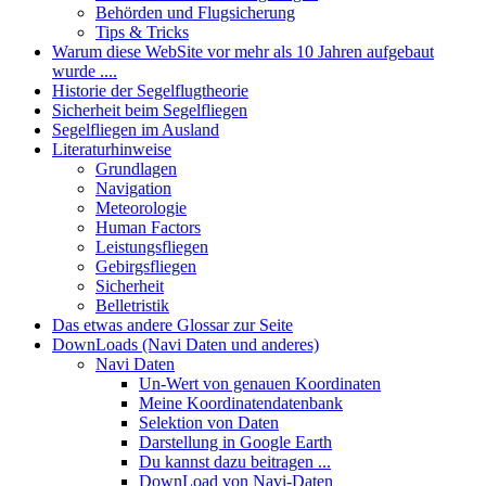
Behörden und Flugsicherung
Tips & Tricks
Warum diese WebSite vor mehr als 10 Jahren aufgebaut
wurde ....
Historie der Segelflugtheorie
Sicherheit beim Segelfliegen
Segelfliegen im Ausland
Literaturhinweise
Grundlagen
Navigation
Meteorologie
Human Factors
Leistungsfliegen
Gebirgsfliegen
Sicherheit
Belletristik
Das etwas andere Glossar zur Seite
DownLoads (Navi Daten und anderes)
Navi Daten
Un-Wert von genauen Koordinaten
Meine Koordinatendatenbank
Selektion von Daten
Darstellung in Google Earth
Du kannst dazu beitragen ...
DownLoad von Navi-Daten