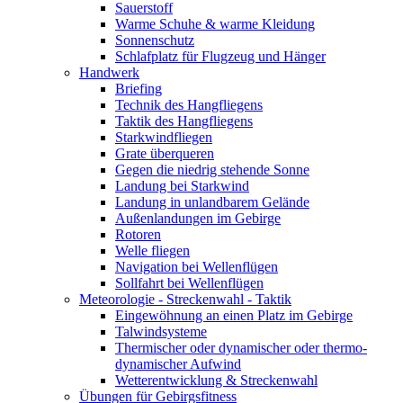
Sauerstoff
Warme Schuhe & warme Kleidung
Sonnenschutz
Schlafplatz für Flugzeug und Hänger
Handwerk
Briefing
Technik des Hangfliegens
Taktik des Hangfliegens
Starkwindfliegen
Grate überqueren
Gegen die niedrig stehende Sonne
Landung bei Starkwind
Landung in unlandbarem Gelände
Außenlandungen im Gebirge
Rotoren
Welle fliegen
Navigation bei Wellenflügen
Sollfahrt bei Wellenflügen
Meteorologie - Streckenwahl - Taktik
Eingewöhnung an einen Platz im Gebirge
Talwindsysteme
Thermischer oder dynamischer oder thermo-
dynamischer Aufwind
Wetterentwicklung & Streckenwahl
Übungen für Gebirgsfitness