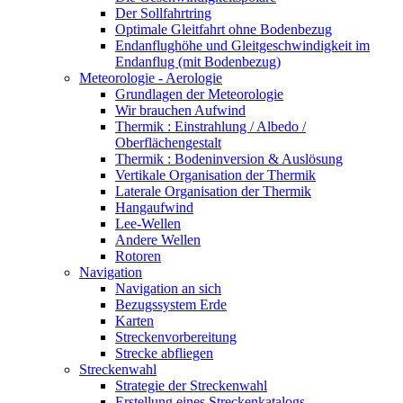
Der Sollfahrtring
Optimale Gleitfahrt ohne Bodenbezug
Endanflughöhe und Gleitgeschwindigkeit im
Endanflug (mit Bodenbezug)
Meteorologie - Aerologie
Grundlagen der Meteorologie
Wir brauchen Aufwind
Thermik : Einstrahlung / Albedo /
Oberflächengestalt
Thermik : Bodeninversion & Auslösung
Vertikale Organisation der Thermik
Laterale Organisation der Thermik
Hangaufwind
Lee-Wellen
Andere Wellen
Rotoren
Navigation
Navigation an sich
Bezugssystem Erde
Karten
Streckenvorbereitung
Strecke abfliegen
Streckenwahl
Strategie der Streckenwahl
Erstellung eines Streckenkatalogs