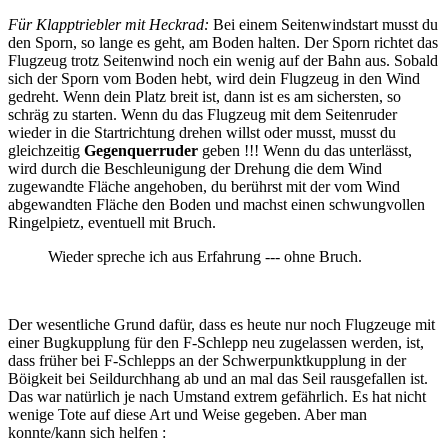
Für Klapptriebler mit Heckrad:
Bei einem Seitenwindstart musst du
den Sporn, so lange es geht, am Boden halten. Der Sporn richtet das
Flugzeug trotz Seitenwind noch ein wenig auf der Bahn aus. Sobald
sich der Sporn vom Boden hebt, wird dein Flugzeug in den Wind
gedreht. Wenn dein Platz breit ist, dann ist es am sichersten, so
schräg zu starten. Wenn du das Flugzeug mit dem Seitenruder
wieder in die Startrichtung drehen willst oder musst, musst du
gleichzeitig
Gegenquerruder
geben !!! Wenn du das unterlässt,
wird durch die Beschleunigung der Drehung die dem Wind
zugewandte Fläche angehoben, du berührst mit der vom Wind
abgewandten Fläche den Boden und machst einen schwungvollen
Ringelpietz, eventuell mit Bruch.
Wieder spreche ich aus Erfahrung --- ohne Bruch.
Der wesentliche Grund dafür, dass es heute nur noch Flugzeuge mit
einer Bugkupplung für den F-Schlepp neu zugelassen werden, ist,
dass früher bei F-Schlepps an der Schwerpunktkupplung in der
Böigkeit bei Seildurchhang ab und an mal das Seil rausgefallen ist.
Das war natürlich je nach Umstand extrem gefährlich. Es hat nicht
wenige Tote auf diese Art und Weise gegeben. Aber man
konnte/kann sich helfen :