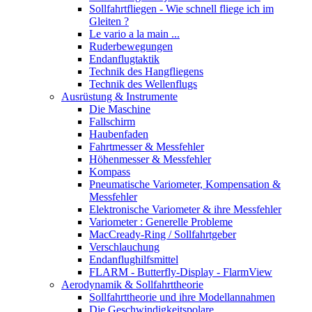
Sollfahrtfliegen - Wie schnell fliege ich im
Gleiten ?
Le vario a la main ...
Ruderbewegungen
Endanflugtaktik
Technik des Hangfliegens
Technik des Wellenflugs
Ausrüstung & Instrumente
Die Maschine
Fallschirm
Haubenfaden
Fahrtmesser & Messfehler
Höhenmesser & Messfehler
Kompass
Pneumatische Variometer, Kompensation &
Messfehler
Elektronische Variometer & ihre Messfehler
Variometer : Generelle Probleme
MacCready-Ring / Sollfahrtgeber
Verschlauchung
Endanflughilfsmittel
FLARM - Butterfly-Display - FlarmView
Aerodynamik & Sollfahrttheorie
Sollfahrttheorie und ihre Modellannahmen
Die Geschwindigkeitspolare