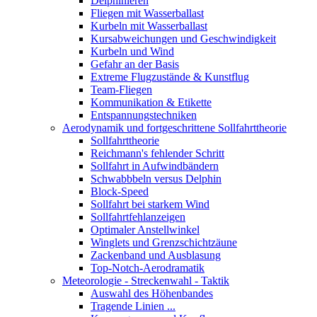
Delphinieren
Fliegen mit Wasserballast
Kurbeln mit Wasserballast
Kursabweichungen und Geschwindigkeit
Kurbeln und Wind
Gefahr an der Basis
Extreme Flugzustände & Kunstflug
Team-Fliegen
Kommunikation & Etikette
Entspannungstechniken
Aerodynamik und fortgeschrittene Sollfahrttheorie
Sollfahrttheorie
Reichmann's fehlender Schritt
Sollfahrt in Aufwindbändern
Schwabbbeln versus Delphin
Block-Speed
Sollfahrt bei starkem Wind
Sollfahrtfehlanzeigen
Optimaler Anstellwinkel
Winglets und Grenzschichtzäune
Zackenband und Ausblasung
Top-Notch-Aerodramatik
Meteorologie - Streckenwahl - Taktik
Auswahl des Höhenbandes
Tragende Linien ...