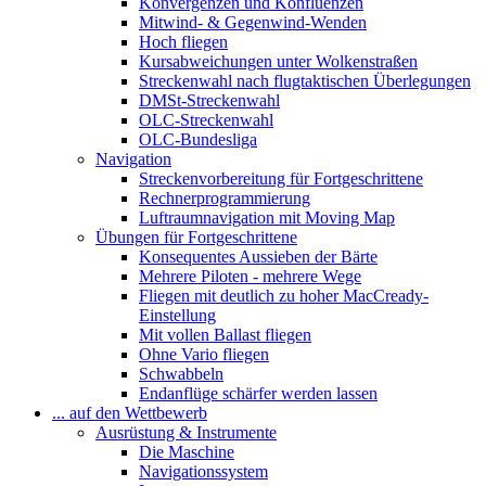
Konvergenzen und Konfluenzen
Mitwind- & Gegenwind-Wenden
Hoch fliegen
Kursabweichungen unter Wolkenstraßen
Streckenwahl nach flugtaktischen Überlegungen
DMSt-Streckenwahl
OLC-Streckenwahl
OLC-Bundesliga
Navigation
Streckenvorbereitung für Fortgeschrittene
Rechnerprogrammierung
Luftraumnavigation mit Moving Map
Übungen für Fortgeschrittene
Konsequentes Aussieben der Bärte
Mehrere Piloten - mehrere Wege
Fliegen mit deutlich zu hoher MacCready-
Einstellung
Mit vollen Ballast fliegen
Ohne Vario fliegen
Schwabbeln
Endanflüge schärfer werden lassen
... auf den Wettbewerb
Ausrüstung & Instrumente
Die Maschine
Navigationssystem