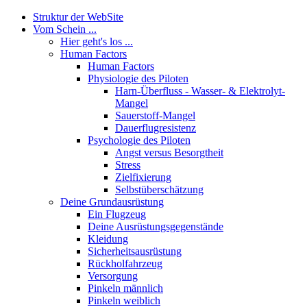
Struktur der WebSite
Vom Schein ...
Hier geht's los ...
Human Factors
Human Factors
Physiologie des Piloten
Harn-Überfluss - Wasser- & Elektrolyt-
Mangel
Sauerstoff-Mangel
Dauerflugresistenz
Psychologie des Piloten
Angst versus Besorgtheit
Stress
Zielfixierung
Selbstüberschätzung
Deine Grundausrüstung
Ein Flugzeug
Deine Ausrüstungsgegenstände
Kleidung
Sicherheitsausrüstung
Rückholfahrzeug
Versorgung
Pinkeln männlich
Pinkeln weiblich