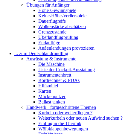
Übungen für Anfänger
Höhe-Gewinnspiele
Keine-Höhe-Verlierspiele
Dauerflugreife
Wolkenstärke abschätzen
Grenzzustände
Überlandflugprüfung
Endanflüge
Außenlandungen provozieren
... zum Deutschlandrundflug
Ausrüstung & Instrumente
Die Maschine
Liste der Cockpit-Ausstattung
Instrumentenbrett
Bordrechner & PDAs
Hilfsmittel
Karten
Mückenputzer
Ballast tanken
Handwerk - fortgeschrittene Themen
Kurbeln oder weiterfliegen ?
Weiterkurbeln oder neuen Aufwind suchen ?
Einflug in die Thermik
Wölbklappenbewegungen