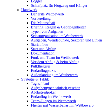
Logger
Schlafplatz für Flugzeug und Hänger
Handwerk
Der erste Wettbewerb
Vorbereitung
Die Mannschaft
Briefing, Regeln & Gepflogenheiten
Typen von Aufgaben
Selbstorganisation im Wettbewerb
Aufgaben, Wendepunkte, Sektoren und Linien
Startaufbau
Start und Abflug
Dokumentation
Funk und Team im Wettbewerb
Vor dem Abflug & beim Abflug
Pulkfliegerei
Endanflugpraxis
Außenlandung im Wettbewerb
Strategie & Taktik
Tagesablauf
Aufgabentypen taktisch gesehen
Abflugzeitpoker
Endanflug im Wettbewerb
Team-Fliegen im Wettbewerb
Fliegen mit Wasserballast im Wettbewerb