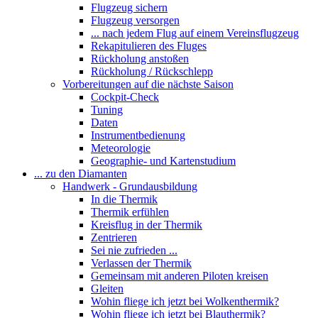
Flugzeug sichern
Flugzeug versorgen
... nach jedem Flug auf einem Vereinsflugzeug
Rekapitulieren des Fluges
Rückholung anstoßen
Rückholung / Rückschlepp
Vorbereitungen auf die nächste Saison
Cockpit-Check
Tuning
Daten
Instrumentbedienung
Meteorologie
Geographie- und Kartenstudium
... zu den Diamanten
Handwerk - Grundausbildung
In die Thermik
Thermik erfühlen
Kreisflug in der Thermik
Zentrieren
Sei nie zufrieden ...
Verlassen der Thermik
Gemeinsam mit anderen Piloten kreisen
Gleiten
Wohin fliege ich jetzt bei Wolkenthermik?
Wohin fliege ich jetzt bei Blauthermik?