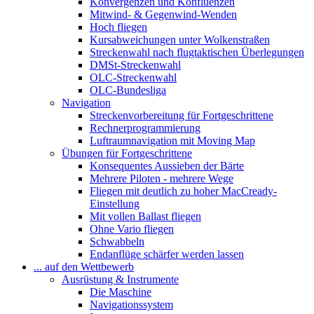
Konvergenzen und Konfluenzen
Mitwind- & Gegenwind-Wenden
Hoch fliegen
Kursabweichungen unter Wolkenstraßen
Streckenwahl nach flugtaktischen Überlegungen
DMSt-Streckenwahl
OLC-Streckenwahl
OLC-Bundesliga
Navigation
Streckenvorbereitung für Fortgeschrittene
Rechnerprogrammierung
Luftraumnavigation mit Moving Map
Übungen für Fortgeschrittene
Konsequentes Aussieben der Bärte
Mehrere Piloten - mehrere Wege
Fliegen mit deutlich zu hoher MacCready-
Einstellung
Mit vollen Ballast fliegen
Ohne Vario fliegen
Schwabbeln
Endanflüge schärfer werden lassen
... auf den Wettbewerb
Ausrüstung & Instrumente
Die Maschine
Navigationssystem