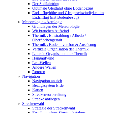
Der Sollfahrtring
Optimale Gleitfahrt ohne Bodenbezug
Endanflughöhe und Gleitgeschwindigkeit im
Endanflug (mit Bodenbezug)
Meteorologie - Aerologie
Grundlagen der Meteorologie
Wir brauchen Aufwind
Thermik : Einstrahlung / Albedo /
Oberflächengestalt
Thermik : Bodeninversion & Auslösung
Vertikale Organisation der Thermik
Laterale Organisation der Thermik
Hangaufwind
Lee-Wellen
Andere Wellen
Rotoren
Navigation
Navigation an sich
Bezugssystem Erde
Karten
Streckenvorbereitung
Strecke abfliegen
Streckenwahl
Strategie der Streckenwahl
Erstellung eines Streckenkatalogs