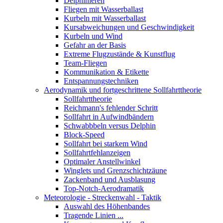
Delphinieren
Fliegen mit Wasserballast
Kurbeln mit Wasserballast
Kursabweichungen und Geschwindigkeit
Kurbeln und Wind
Gefahr an der Basis
Extreme Flugzustände & Kunstflug
Team-Fliegen
Kommunikation & Etikette
Entspannungstechniken
Aerodynamik und fortgeschrittene Sollfahrttheorie
Sollfahrttheorie
Reichmann's fehlender Schritt
Sollfahrt in Aufwindbändern
Schwabbbeln versus Delphin
Block-Speed
Sollfahrt bei starkem Wind
Sollfahrtfehlanzeigen
Optimaler Anstellwinkel
Winglets und Grenzschichtzäune
Zackenband und Ausblasung
Top-Notch-Aerodramatik
Meteorologie - Streckenwahl - Taktik
Auswahl des Höhenbandes
Tragende Linien ...