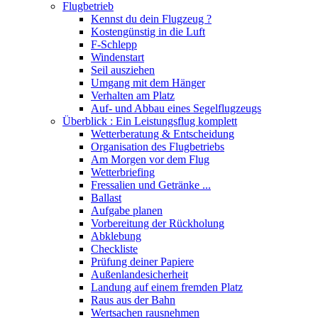
Flugbetrieb
Kennst du dein Flugzeug ?
Kostengünstig in die Luft
F-Schlepp
Windenstart
Seil ausziehen
Umgang mit dem Hänger
Verhalten am Platz
Auf- und Abbau eines Segelflugzeugs
Überblick : Ein Leistungsflug komplett
Wetterberatung & Entscheidung
Organisation des Flugbetriebs
Am Morgen vor dem Flug
Wetterbriefing
Fressalien und Getränke ...
Ballast
Aufgabe planen
Vorbereitung der Rückholung
Abklebung
Checkliste
Prüfung deiner Papiere
Außenlandesicherheit
Landung auf einem fremden Platz
Raus aus der Bahn
Wertsachen rausnehmen