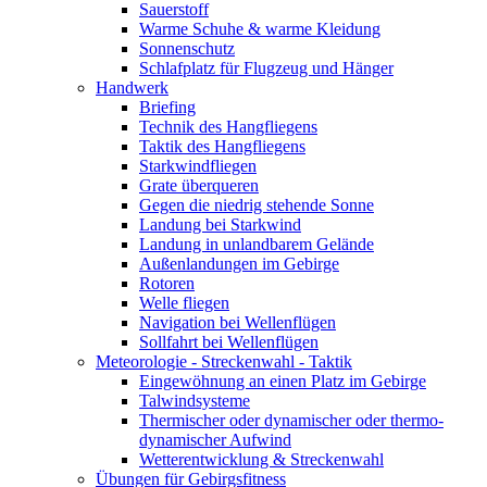
Sauerstoff
Warme Schuhe & warme Kleidung
Sonnenschutz
Schlafplatz für Flugzeug und Hänger
Handwerk
Briefing
Technik des Hangfliegens
Taktik des Hangfliegens
Starkwindfliegen
Grate überqueren
Gegen die niedrig stehende Sonne
Landung bei Starkwind
Landung in unlandbarem Gelände
Außenlandungen im Gebirge
Rotoren
Welle fliegen
Navigation bei Wellenflügen
Sollfahrt bei Wellenflügen
Meteorologie - Streckenwahl - Taktik
Eingewöhnung an einen Platz im Gebirge
Talwindsysteme
Thermischer oder dynamischer oder thermo-
dynamischer Aufwind
Wetterentwicklung & Streckenwahl
Übungen für Gebirgsfitness