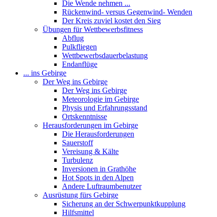
Die Wende nehmen ...
Rückenwind- versus Gegenwind- Wenden
Der Kreis zuviel kostet den Sieg
Übungen für Wettbewerbsfitness
Abflug
Pulkfliegen
Wettbewerbsdauerbelastung
Endanflüge
... ins Gebirge
Der Weg ins Gebirge
Der Weg ins Gebirge
Meteorologie im Gebirge
Physis und Erfahrungsstand
Ortskenntnisse
Herausforderungen im Gebirge
Die Herausforderungen
Sauerstoff
Vereisung & Kälte
Turbulenz
Inversionen in Grathöhe
Hot Spots in den Alpen
Andere Luftraumbenutzer
Ausrüstung fürs Gebirge
Sicherung an der Schwerpunktkupplung
Hilfsmittel