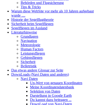
Behörden und Flugsicherung
Tips & Tricks
Warum diese WebSite vor mehr als 10 Jahren aufgebaut
wurde ....
Historie der Segelflugtheorie
Sicherheit beim Segelfliegen
Segelfliegen im Ausland
Literaturhinweise
Grundlagen
Navigation
Meteorologie
Human Factors
Leistungsfliegen
Gebirgsfliegen
Sicherheit
Belletristik
Das etwas andere Glossar zur Seite
DownLoads (Navi Daten und anderes)
Navi Daten
Un-Wert von genauen Koordinaten
Meine Koordinatendatenbank
Selektion von Daten
Darstellung in Google Earth
Du kannst dazu beitragen ...
DownLoad von Navi-Daten