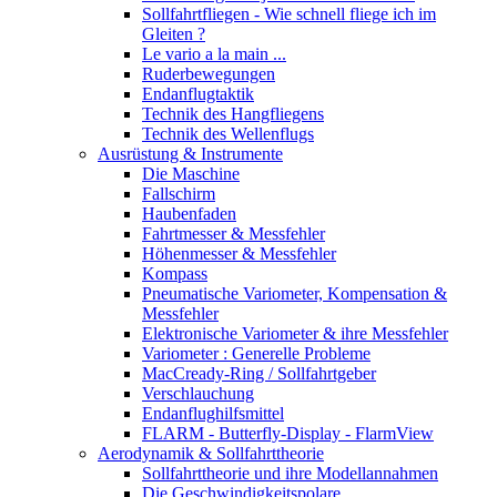
Sollfahrtfliegen - Wie schnell fliege ich im
Gleiten ?
Le vario a la main ...
Ruderbewegungen
Endanflugtaktik
Technik des Hangfliegens
Technik des Wellenflugs
Ausrüstung & Instrumente
Die Maschine
Fallschirm
Haubenfaden
Fahrtmesser & Messfehler
Höhenmesser & Messfehler
Kompass
Pneumatische Variometer, Kompensation &
Messfehler
Elektronische Variometer & ihre Messfehler
Variometer : Generelle Probleme
MacCready-Ring / Sollfahrtgeber
Verschlauchung
Endanflughilfsmittel
FLARM - Butterfly-Display - FlarmView
Aerodynamik & Sollfahrttheorie
Sollfahrttheorie und ihre Modellannahmen
Die Geschwindigkeitspolare