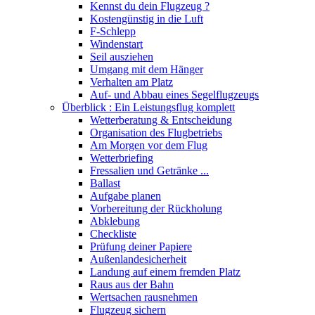
Kennst du dein Flugzeug ?
Kostengünstig in die Luft
F-Schlepp
Windenstart
Seil ausziehen
Umgang mit dem Hänger
Verhalten am Platz
Auf- und Abbau eines Segelflugzeugs
Überblick : Ein Leistungsflug komplett
Wetterberatung & Entscheidung
Organisation des Flugbetriebs
Am Morgen vor dem Flug
Wetterbriefing
Fressalien und Getränke ...
Ballast
Aufgabe planen
Vorbereitung der Rückholung
Abklebung
Checkliste
Prüfung deiner Papiere
Außenlandesicherheit
Landung auf einem fremden Platz
Raus aus der Bahn
Wertsachen rausnehmen
Flugzeug sichern