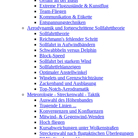
Gefahr an der Basis
Extreme Flugzustände & Kunstflug
Team-Fliegen
Kommunikation & Etikette
Entspannungstechniken
Aerodynamik und fortgeschrittene Sollfahrttheorie
Sollfahrttheorie
Reichmann's fehlender Schritt
Sollfahrt in Aufwindbändern
Schwabbbeln versus Delphin
Block-Speed
Sollfahrt bei starkem Wind
Sollfahrtfehlanzeigen
Optimaler Anstellwinkel
Winglets und Grenzschichtzäune
Zackenband und Ausblasung
Top-Notch-Aerodramatik
Meteorologie - Streckenwahl - Taktik
Auswahl des Höhenbandes
Tragende Linien ...
Konvergenzen und Konfluenzen
Mitwind- & Gegenwind-Wenden
Hoch fliegen
Kursabweichungen unter Wolkenstraßen
Streckenwahl nach flugtaktischen Überlegungen