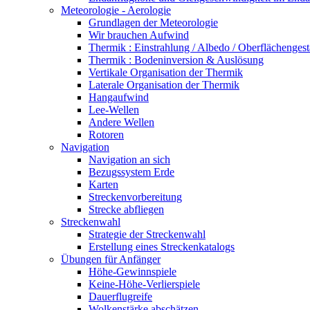
Meteorologie - Aerologie
Grundlagen der Meteorologie
Wir brauchen Aufwind
Thermik : Einstrahlung / Albedo / Oberflächengest
Thermik : Bodeninversion & Auslösung
Vertikale Organisation der Thermik
Laterale Organisation der Thermik
Hangaufwind
Lee-Wellen
Andere Wellen
Rotoren
Navigation
Navigation an sich
Bezugssystem Erde
Karten
Streckenvorbereitung
Strecke abfliegen
Streckenwahl
Strategie der Streckenwahl
Erstellung eines Streckenkatalogs
Übungen für Anfänger
Höhe-Gewinnspiele
Keine-Höhe-Verlierspiele
Dauerflugreife
Wolkenstärke abschätzen