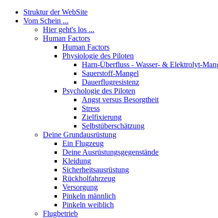
Struktur der WebSite
Vom Schein ...
Hier geht's los ...
Human Factors
Human Factors
Physiologie des Piloten
Harn-Überfluss - Wasser- & Elektrolyt-Man
Sauerstoff-Mangel
Dauerflugresistenz
Psychologie des Piloten
Angst versus Besorgtheit
Stress
Zielfixierung
Selbstüberschätzung
Deine Grundausrüstung
Ein Flugzeug
Deine Ausrüstungsgegenstände
Kleidung
Sicherheitsausrüstung
Rückholfahrzeug
Versorgung
Pinkeln männlich
Pinkeln weiblich
Flugbetrieb