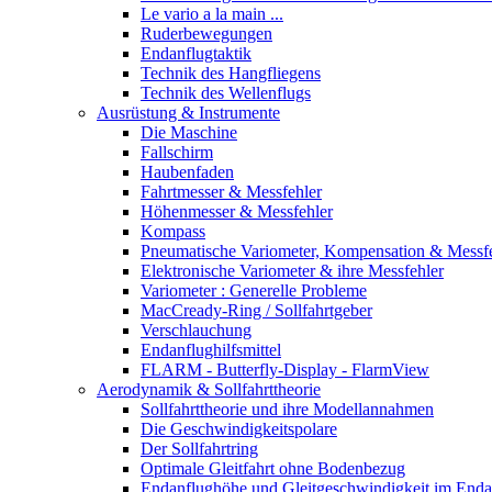
Le vario a la main ...
Ruderbewegungen
Endanflugtaktik
Technik des Hangfliegens
Technik des Wellenflugs
Ausrüstung & Instrumente
Die Maschine
Fallschirm
Haubenfaden
Fahrtmesser & Messfehler
Höhenmesser & Messfehler
Kompass
Pneumatische Variometer, Kompensation & Messf
Elektronische Variometer & ihre Messfehler
Variometer : Generelle Probleme
MacCready-Ring / Sollfahrtgeber
Verschlauchung
Endanflughilfsmittel
FLARM - Butterfly-Display - FlarmView
Aerodynamik & Sollfahrttheorie
Sollfahrttheorie und ihre Modellannahmen
Die Geschwindigkeitspolare
Der Sollfahrtring
Optimale Gleitfahrt ohne Bodenbezug
Endanflughöhe und Gleitgeschwindigkeit im Enda