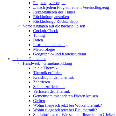
Flugzeug versorgen
... nach jedem Flug auf einem Vereinsflugzeug
Rekapitulieren des Fluges
Rückholung anstoßen
Rückholung / Rückschlepp
Vorbereitungen auf die nächste Saison
Cockpit-Check
Tuning
Daten
Instrumentbedienung
Meteorologie
Geographie- und Kartenstudium
... zu den Diamanten
Handwerk - Grundausbildung
In die Thermik
Thermik erfühlen
Kreisflug in der Thermik
Zentrieren
Sei nie zufrieden ...
Verlassen der Thermik
Gemeinsam mit anderen Piloten kreisen
Gleiten
Wohin fliege ich jetzt bei Wolkenthermik?
Wohin fliege ich jetzt bei Blauthermik?
Sollfahrtfliegen - Wie schnell fliege ich im Gleiten 