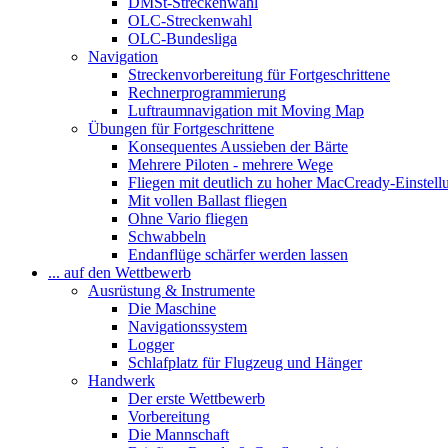
DMSt-Streckenwahl
OLC-Streckenwahl
OLC-Bundesliga
Navigation
Streckenvorbereitung für Fortgeschrittene
Rechnerprogrammierung
Luftraumnavigation mit Moving Map
Übungen für Fortgeschrittene
Konsequentes Aussieben der Bärte
Mehrere Piloten - mehrere Wege
Fliegen mit deutlich zu hoher MacCready-Einstell
Mit vollen Ballast fliegen
Ohne Vario fliegen
Schwabbeln
Endanflüge schärfer werden lassen
... auf den Wettbewerb
Ausrüstung & Instrumente
Die Maschine
Navigationssystem
Logger
Schlafplatz für Flugzeug und Hänger
Handwerk
Der erste Wettbewerb
Vorbereitung
Die Mannschaft