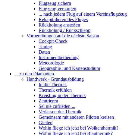
Flugzeug sichern
Flugzeug versorgen
... nach jedem Flug auf einem Vereinsflugzeug
Rekapitulieren des Fluges
Rückholung anstoßen
Rückholung / Rückschlepp
Vorbereitungen auf die nächste Saison
Cockpit-Check
Tuning
Daten
Instrumentbedienung
Meteorologie
Geographie- und Kartenstudium
... zu den Diamanten
Handwerk - Grundausbildung
In die Thermik
Thermik erfühlen
Kreisflug in der Thermik
Zentrieren
Sei nie zufrieden ...
Verlassen der Thermik
Gemeinsam mit anderen Piloten kreisen
Gleiten
Wohin fliege ich jetzt bei Wolkenthermik?
Wohin fliege ich jetzt bei Blauthermik?