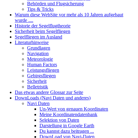
Behörden und Flugsicherung
Tips & Tricks
Warum diese WebSite vor mehr als 10 Jahren aufgebaut
wurde ....
Historie der Segelflugtheorie
Sicherheit beim Segelfliegen
Segelfliegen im Ausland
Literaturhinweise
Grundlagen
Navigation
Meteorologie
Human Factors
Leistungsfliegen
Gebirgsfliegen
Sicherheit
Belletristik
Das etwas andere Glossar zur Seite
DownLoads (Navi Daten und anderes)
Navi Daten
Un-Wert von genauen Koordinaten
Meine Koordinatendatenbank
Selektion von Daten
Darstellung in Google Earth
Du kannst dazu beitragen ...
DownLoad von Navi-Daten