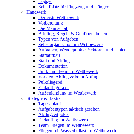
Logger
Schlafplatz für Flugzeug und Hänger
Handwerk
Der erste Wettbewerb
Vorbereitung
Die Mannschaft
Briefing, Regeln & Gepflogenheiten
Typen von Aufgaben
Selbstorganisation im Wettbewerb
Aufgaben, Wendepunkte, Sektoren und Linien
Startaufbau
Start und Abflug
Dokumentation
Funk und Team im Wettbewerb
Vor dem Abflug & beim Abflug
Pulkfliegerei
Endanflugpraxis
Außenlandung im Wettbewerb
Strategie & Taktik
Tagesablauf
Aufgabentypen taktisch gesehen
Abflugzeitpoker
Endanflug im Wettbewerb
Team-Fliegen im Wettbewerb
Fliegen mit Wasserballast im Wettbewerb