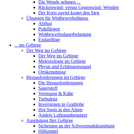
Die Wende nehmen ...
Rückenwind- versus Gegenwind- Wenden
Der Kreis zuviel kostet den Sieg
Übungen für Wettbewerbsfitness
Abflug
Pulkfliegen
Wettbewerbsdauerbelastung
Endanflüge
... ins Gebirge
Der Weg ins Gebirge
Der Weg ins Gebirge
Meteorologie im Gebirge
Physis und Erfahrungsstand
Ortskenntnisse
Herausforderungen im Gebirge
Die Herausforderungen
Sauerstoff
Vereisung & Kälte
Turbulenz
Inversionen in Grathöhe
Hot Spots in den Alpen
Andere Luftraumbenutzer
Ausrüstung fürs Gebirge
Sicherung an der Schwerpunktkupplung
Hilfsmittel