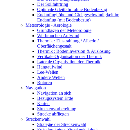
Der Sollfahrtring
Optimale Gleitfahrt ohne Bodenbezug
Endanflughöhe und Gleitgeschwindigkeit im
Endanflug (mit Bodenbezug)
Meteorologie - Aerologie
Grundlagen der Meteorologie
Wir brauchen Aufwind
Thermik : Einstrahlung / Albedo /
Oberflächengestalt
Thermik : Bodeninversion & Auslösung
Vertikale Organisation der Thermik
Laterale Organisation der Thermik
Hangaufwind
Lee-Wellen
Andere Wellen
Rotoren
Navigation
Navigation an sich
Bezugssystem Erde
Karten
Streckenvorbereitung
Strecke abfliegen
Streckenwahl
Strategie der Streckenwahl
Erstellung eines Streckenkatalogs