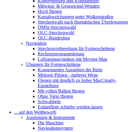
Konvergenzen und Konfluenzen
Mitwind- & Gegenwind-Wenden
Hoch fliegen
Kursabweichungen unter Wolkenstraßen
Streckenwahl nach flugtaktischen Überlegungen
DMSt-Streckenwahl
OLC-Streckenwahl
OLC-Bundesliga
Navigation
Streckenvorbereitung für Fortgeschrittene
Rechnerprogrammierung
Luftraumnavigation mit Moving Map
Übungen für Fortgeschrittene
Konsequentes Aussieben der Bärte
Mehrere Piloten - mehrere Wege
Fliegen mit deutlich zu hoher MacCready-
Einstellung
Mit vollen Ballast fliegen
Ohne Vario fliegen
Schwabbeln
Endanflüge schärfer werden lassen
... auf den Wettbewerb
Ausrüstung & Instrumente
Die Maschine
Navigationssystem