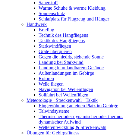
Sauerstoff
Warme Schuhe & warme Kleidung
Sonnenschutz
Schlafplatz für Flugzeug und Hänger
Handwerk
Briefing
Technik des Hangfliegens
Taktik des Hangfliegens
Starkwindfliegen
Grate überqueren
Gegen die niedrig stehende Sonne
Landung bei Starkwind
Landung in unlandbarem Gelände
Außenlandungen im Gebirge
Rotoren
Welle fliegen
Navigation bei Wellenflügen
Sollfahrt bei Wellenflügen
Meteorologie - Streckenwahl - Taktik
Eingewöhnung an einen Platz im Gebirge
Talwindsysteme
Thermischer oder dynamischer oder thermo-
dynamischer Aufwind
Wetterentwicklung & Streckenwahl
Übungen für Gebirgsfitness