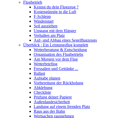
Flugbetrieb
Kennst du dein Flugzeug ?
Kostengünstig in die Luft
F-Schlepp
Windenstart
Seil ausziehen
Umgang mit dem Hänger
Verhalten am Platz
Auf- und Abbau eines Segelflugzeugs
Überblick : Ein Leistungsflug komplett
Wetterberatung & Entscheidung
Organisation des Flugbetriebs
Am Morgen vor dem Flug
Wetterbriefing
Fressalien und Getränke ...
Ballast
Aufgabe planen
Vorbereitung der Rückholung
Abklebung
Checkliste
Prüfung deiner Papiere
Außenlandesicherheit
Landung auf einem fremden Platz
Raus aus der Bahn
Wertsachen rausnehmen