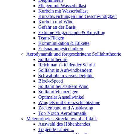
Delphinieren
Fliegen mit Wasserballast
Kurbeln mit Wasserballast
Kursabweichungen und Geschwindigkeit
Kurbeln und Wind
Gefahr an der Basis
Extreme Flugzustände & Kunstflug
Team-Fliegen
Kommunikation & Etikette
Entspannungstechniken
Aerodynamik und fortgeschrittene Sollfahrttheorie
Sollfahrttheorie
Reichmann's fehlender Schritt
Sollfahrt in Aufwindbändern
Schwabbbeln versus Delphin
Block-Speed
Sollfahrt bei starkem Wind
Sollfahrtfehlanzeigen
Optimaler Anstellwinkel
Winglets und Grenzschichtzäune
Zackenband und Ausblasung
Top-Notch-Aerodramatik
Meteorologie - Streckenwahl - Taktik
Auswahl des Höhenbandes
Tragende Linien ...