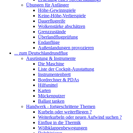
Übungen für Anfänger
Höhe-Gewinnspiele
Keine-Höhe-Verlierspiele
Dauerflugreife
Wolkenstärke abschätzen
Grenzzustände
Überlandflugprüfung
Endanflüge
Außenlandungen provozieren
... zum Deutschlandrundflug
Ausrüstung & Instrumente
Die Maschine
Liste der Cockpit-Ausstattung
Instrumentenbrett
Bordrechner & PDAs
Hilfsmittel
Karten
Mückenputzer
Ballast tanken
Handwerk - fortgeschrittene Themen
Kurbeln oder weiterfliegen ?
Weiterkurbeln oder neuen Aufwind suchen ?
Einflug in die Thermik
Wölbklappenbewegungen