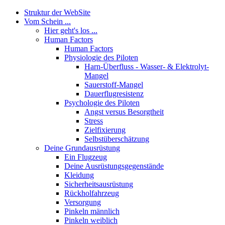
Struktur der WebSite
Vom Schein ...
Hier geht's los ...
Human Factors
Human Factors
Physiologie des Piloten
Harn-Überfluss - Wasser- & Elektrolyt-
Mangel
Sauerstoff-Mangel
Dauerflugresistenz
Psychologie des Piloten
Angst versus Besorgtheit
Stress
Zielfixierung
Selbstüberschätzung
Deine Grundausrüstung
Ein Flugzeug
Deine Ausrüstungsgegenstände
Kleidung
Sicherheitsausrüstung
Rückholfahrzeug
Versorgung
Pinkeln männlich
Pinkeln weiblich