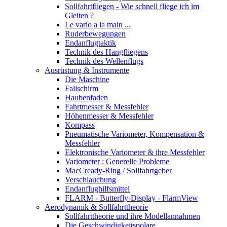
Sollfahrtfliegen - Wie schnell fliege ich im
Gleiten ?
Le vario a la main ...
Ruderbewegungen
Endanflugtaktik
Technik des Hangfliegens
Technik des Wellenflugs
Ausrüstung & Instrumente
Die Maschine
Fallschirm
Haubenfaden
Fahrtmesser & Messfehler
Höhenmesser & Messfehler
Kompass
Pneumatische Variometer, Kompensation &
Messfehler
Elektronische Variometer & ihre Messfehler
Variometer : Generelle Probleme
MacCready-Ring / Sollfahrtgeber
Verschlauchung
Endanflughilfsmittel
FLARM - Butterfly-Display - FlarmView
Aerodynamik & Sollfahrttheorie
Sollfahrttheorie und ihre Modellannahmen
Die Geschwindigkeitspolare