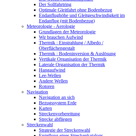
Der Sollfahrtring
Optimale Gleitfahrt ohne Bodenbezug
Endanflughöhe und Gleitgeschwindigkeit im
Endanflug (mit Bodenbezug)
Meteorologie - Aerologie
Grundlagen der Meteorologie
Wir brauchen Aufwind
Thermik : Einstrahlung / Albedo /
Oberflächengestalt
Thermik : Bodeninversion & Auslösung
Vertikale Organisation der Thermik
Laterale Organisation der Thermik
Hangaufwind
Lee-Wellen
Andere Wellen
Rotoren
Navigation
Navigation an sich
Bezugssystem Erde
Karten
Streckenvorbereitung
Strecke abfliegen
Streckenwahl
Strategie der Streckenwahl
Erstellung eines Streckenkatalogs