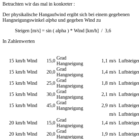
Betrachten wir das mal in konkreter :
Der physikalische Hangaufwind ergibt sich bei einem gegebenen
Hangneigungswinkel
alpha
und gegeben Wind zu
Steigen [m/s] = sin ( alpha ) * Wind [km/h] / 3,6
In Zahlenwerten
Grad
15
km/h Wind
15,0
1,1
m/s Luftsteige
Hangneigung
Grad
15
km/h Wind
20,0
1,4
m/s Luftsteige
Hangneigung
Grad
15
km/h Wind
25,0
1,8
m/s Luftsteige
Hangneigung
Grad
15
km/h Wind
30,0
2,1
m/s Luftsteige
Hangneigung
Grad
15
km/h Wind
45,0
2,9
m/s Luftsteige
Hangneigung
m/s Luftsteige
Grad
20
km/h Wind
15,0
1,4
m/s Luftsteige
Hangneigung
Grad
20
km/h Wind
20,0
1,9
m/s Luftsteige
Hangneigung