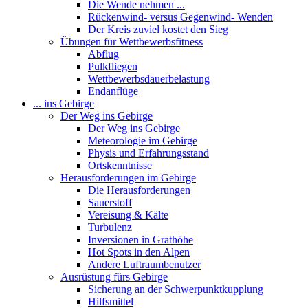
Die Wende nehmen ...
Rückenwind- versus Gegenwind- Wenden
Der Kreis zuviel kostet den Sieg
Übungen für Wettbewerbsfitness
Abflug
Pulkfliegen
Wettbewerbsdauerbelastung
Endanflüge
... ins Gebirge
Der Weg ins Gebirge
Der Weg ins Gebirge
Meteorologie im Gebirge
Physis und Erfahrungsstand
Ortskenntnisse
Herausforderungen im Gebirge
Die Herausforderungen
Sauerstoff
Vereisung & Kälte
Turbulenz
Inversionen in Grathöhe
Hot Spots in den Alpen
Andere Luftraumbenutzer
Ausrüstung fürs Gebirge
Sicherung an der Schwerpunktkupplung
Hilfsmittel