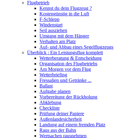
Flugbetrieb
Kennst du dein Flugzeug ?
Kostengünstig in die Luft
F-Schlepp
Windenstart
Seil ausziehen
Umgang mit dem Hänger
Verhalten am Platz
Auf- und Abbau eines Segelflugzeugs
Überblick : Ein Leistungsflug komplett
Wetterberatung & Entscheidung
Organisation des Flugbetriebs
Am Morgen vor dem Flug
Wetterbriefing
Fressalien und Getränke ...
Ballast
Aufgabe planen
Vorbereitung der Rückholung
Abklebung
Checkliste
Prüfung deiner Papiere
Außenlandesicherheit
Landung auf einem fremden Platz
Raus aus der Bahn
Wertsachen rausnehmen