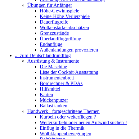
Übungen für Anfänger
Höhe-Gewinnspiele
Keine-Höhe-Verlierspiele
Dauerflugreife
Wolkenstärke abschätzen
Grenzzustände
Überlandflugprüfung
Endanflüge
Außenlandungen provozieren
... zum Deutschlandrundflug
Ausrüstung & Instrumente
Die Maschine
Liste der Cockpit-Ausstattung
Instrumentenbrett
Bordrechner & PDAs
Hilfsmittel
Karten
Mückenputzer
Ballast tanken
Handwerk - fortgeschrittene Themen
Kurbeln oder weiterfliegen ?
Weiterkurbeln oder neuen Aufwind suchen ?
Einflug in die Thermik
Wölbklappenbewegungen