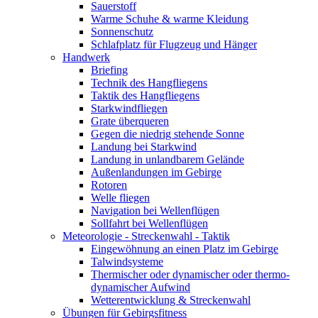
Sauerstoff
Warme Schuhe & warme Kleidung
Sonnenschutz
Schlafplatz für Flugzeug und Hänger
Handwerk
Briefing
Technik des Hangfliegens
Taktik des Hangfliegens
Starkwindfliegen
Grate überqueren
Gegen die niedrig stehende Sonne
Landung bei Starkwind
Landung in unlandbarem Gelände
Außenlandungen im Gebirge
Rotoren
Welle fliegen
Navigation bei Wellenflügen
Sollfahrt bei Wellenflügen
Meteorologie - Streckenwahl - Taktik
Eingewöhnung an einen Platz im Gebirge
Talwindsysteme
Thermischer oder dynamischer oder thermo-
dynamischer Aufwind
Wetterentwicklung & Streckenwahl
Übungen für Gebirgsfitness