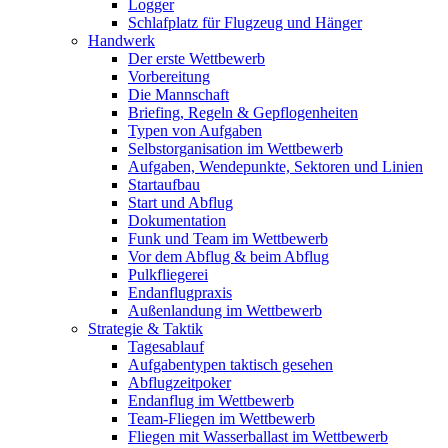
Logger
Schlafplatz für Flugzeug und Hänger
Handwerk
Der erste Wettbewerb
Vorbereitung
Die Mannschaft
Briefing, Regeln & Gepflogenheiten
Typen von Aufgaben
Selbstorganisation im Wettbewerb
Aufgaben, Wendepunkte, Sektoren und Linien
Startaufbau
Start und Abflug
Dokumentation
Funk und Team im Wettbewerb
Vor dem Abflug & beim Abflug
Pulkfliegerei
Endanflugpraxis
Außenlandung im Wettbewerb
Strategie & Taktik
Tagesablauf
Aufgabentypen taktisch gesehen
Abflugzeitpoker
Endanflug im Wettbewerb
Team-Fliegen im Wettbewerb
Fliegen mit Wasserballast im Wettbewerb