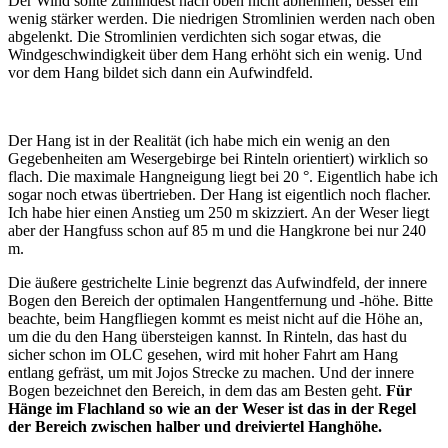
Der Wind sollte zumindest nach oben nicht abnehmen, besser ein
wenig stärker werden. Die niedrigen Stromlinien werden nach oben
abgelenkt. Die Stromlinien verdichten sich sogar etwas, die
Windgeschwindigkeit über dem Hang erhöht sich ein wenig. Und
vor dem Hang bildet sich dann ein Aufwindfeld.
Der Hang ist in der Realität (ich habe mich ein wenig an den
Gegebenheiten am Wesergebirge bei Rinteln orientiert) wirklich so
flach. Die maximale Hangneigung liegt bei 20 °. Eigentlich habe ich
sogar noch etwas übertrieben. Der Hang ist eigentlich noch flacher.
Ich habe hier einen Anstieg um 250 m skizziert. An der Weser liegt
aber der Hangfuss schon auf 85 m und die Hangkrone bei nur 240
m.
Die äußere gestrichelte Linie begrenzt das Aufwindfeld, der innere
Bogen den Bereich der optimalen Hangentfernung und -höhe. Bitte
beachte, beim Hangfliegen kommt es meist nicht auf die Höhe an,
um die du den Hang übersteigen kannst. In Rinteln, das hast du
sicher schon im OLC gesehen, wird mit hoher Fahrt am Hang
entlang gefräst, um mit Jojos Strecke zu machen. Und der innere
Bogen bezeichnet den Bereich, in dem das am Besten geht.
Für
Hänge im Flachland so wie an der Weser ist das in der Regel
der Bereich zwischen halber und dreiviertel Hanghöhe.