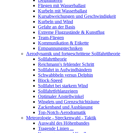
Delphinieren
Fliegen mit Wasserballast
Kurbeln mit Wasserballast
Kursabweichungen und Geschwindigkeit
Kurbeln und Wind
Gefahr an der Basis
Extreme Flugzustände & Kunstflug
Team-Fliegen
Kommunikation & Etikette
Entspannungstechniken
Aerodynamik und fortgeschrittene Sollfahrttheorie
Sollfahrttheorie
Reichmann's fehlender Schritt
Sollfahrt in Aufwindbändern
Schwabbbeln versus Delphin
Block-Speed
Sollfahrt bei starkem Wind
Sollfahrtfehlanzeigen
Optimaler Anstellwinkel
Winglets und Grenzschichtzäune
Zackenband und Ausblasung
Top-Notch-Aerodramatik
Meteorologie - Streckenwahl - Taktik
Auswahl des Höhenbandes
Tragende Linien ...