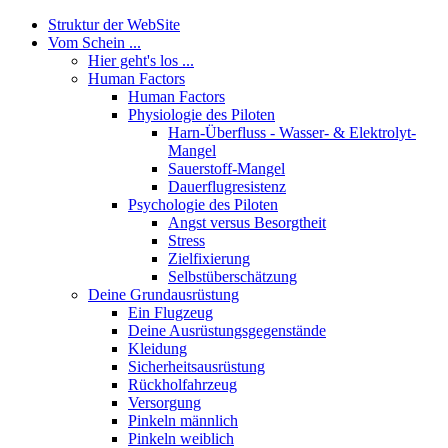
Struktur der WebSite
Vom Schein ...
Hier geht's los ...
Human Factors
Human Factors
Physiologie des Piloten
Harn-Überfluss - Wasser- & Elektrolyt-
Mangel
Sauerstoff-Mangel
Dauerflugresistenz
Psychologie des Piloten
Angst versus Besorgtheit
Stress
Zielfixierung
Selbstüberschätzung
Deine Grundausrüstung
Ein Flugzeug
Deine Ausrüstungsgegenstände
Kleidung
Sicherheitsausrüstung
Rückholfahrzeug
Versorgung
Pinkeln männlich
Pinkeln weiblich