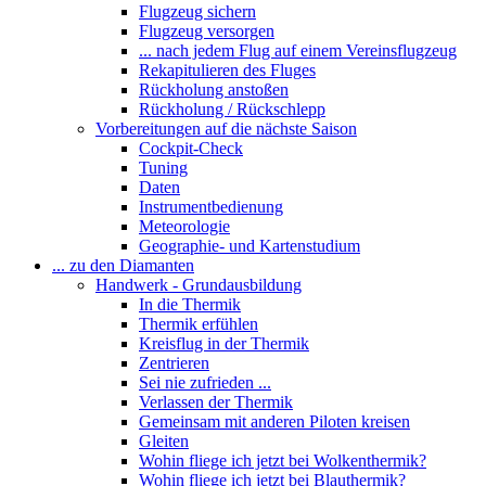
Flugzeug sichern
Flugzeug versorgen
... nach jedem Flug auf einem Vereinsflugzeug
Rekapitulieren des Fluges
Rückholung anstoßen
Rückholung / Rückschlepp
Vorbereitungen auf die nächste Saison
Cockpit-Check
Tuning
Daten
Instrumentbedienung
Meteorologie
Geographie- und Kartenstudium
... zu den Diamanten
Handwerk - Grundausbildung
In die Thermik
Thermik erfühlen
Kreisflug in der Thermik
Zentrieren
Sei nie zufrieden ...
Verlassen der Thermik
Gemeinsam mit anderen Piloten kreisen
Gleiten
Wohin fliege ich jetzt bei Wolkenthermik?
Wohin fliege ich jetzt bei Blauthermik?