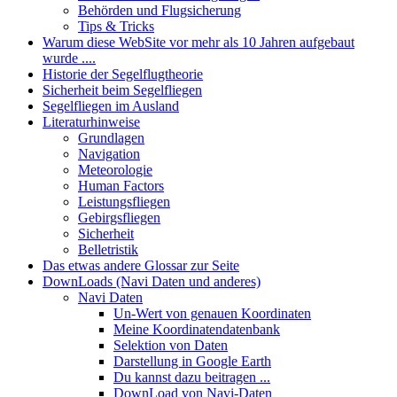
Behörden und Flugsicherung
Tips & Tricks
Warum diese WebSite vor mehr als 10 Jahren aufgebaut
wurde ....
Historie der Segelflugtheorie
Sicherheit beim Segelfliegen
Segelfliegen im Ausland
Literaturhinweise
Grundlagen
Navigation
Meteorologie
Human Factors
Leistungsfliegen
Gebirgsfliegen
Sicherheit
Belletristik
Das etwas andere Glossar zur Seite
DownLoads (Navi Daten und anderes)
Navi Daten
Un-Wert von genauen Koordinaten
Meine Koordinatendatenbank
Selektion von Daten
Darstellung in Google Earth
Du kannst dazu beitragen ...
DownLoad von Navi-Daten