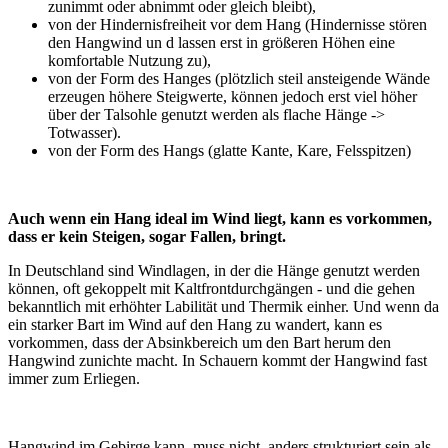
zunimmt oder abnimmt oder gleich bleibt),
von der Hindernisfreiheit vor dem Hang (Hindernisse stören
den Hangwind un d lassen erst in größeren Höhen eine
komfortable Nutzung zu),
von der Form des Hanges (plötzlich steil ansteigende Wände
erzeugen höhere Steigwerte, können jedoch erst viel höher
über der Talsohle genutzt werden als flache Hänge ->
Totwasser).
von der Form des Hangs (glatte Kante, Kare, Felsspitzen)
Auch wenn ein Hang ideal im Wind liegt, kann es vorkommen,
dass er kein Steigen, sogar Fallen, bringt.
In Deutschland sind Windlagen, in der die Hänge genutzt werden
können, oft gekoppelt mit Kaltfrontdurchgängen - und die gehen
bekanntlich mit erhöhter Labilität und Thermik einher. Und wenn da
ein starker Bart im Wind auf den Hang zu wandert, kann es
vorkommen, dass der Absinkbereich um den Bart herum den
Hangwind zunichte macht. In Schauern kommt der Hangwind fast
immer zum Erliegen.
Hangwind im Gebirge kann, muss nicht, anders strukturiert sein als