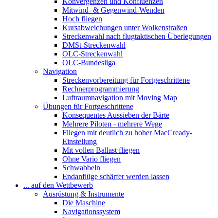
Konvergenzen und Konfluenzen
Mitwind- & Gegenwind-Wenden
Hoch fliegen
Kursabweichungen unter Wolkenstraßen
Streckenwahl nach flugtaktischen Überlegungen
DMSt-Streckenwahl
OLC-Streckenwahl
OLC-Bundesliga
Navigation
Streckenvorbereitung für Fortgeschrittene
Rechnerprogrammierung
Luftraumnavigation mit Moving Map
Übungen für Fortgeschrittene
Konsequentes Aussieben der Bärte
Mehrere Piloten - mehrere Wege
Fliegen mit deutlich zu hoher MacCready-
Einstellung
Mit vollen Ballast fliegen
Ohne Vario fliegen
Schwabbeln
Endanflüge schärfer werden lassen
... auf den Wettbewerb
Ausrüstung & Instrumente
Die Maschine
Navigationssystem