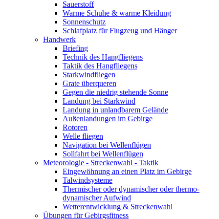
Sauerstoff
Warme Schuhe & warme Kleidung
Sonnenschutz
Schlafplatz für Flugzeug und Hänger
Handwerk
Briefing
Technik des Hangfliegens
Taktik des Hangfliegens
Starkwindfliegen
Grate überqueren
Gegen die niedrig stehende Sonne
Landung bei Starkwind
Landung in unlandbarem Gelände
Außenlandungen im Gebirge
Rotoren
Welle fliegen
Navigation bei Wellenflügen
Sollfahrt bei Wellenflügen
Meteorologie - Streckenwahl - Taktik
Eingewöhnung an einen Platz im Gebirge
Talwindsysteme
Thermischer oder dynamischer oder thermo-
dynamischer Aufwind
Wetterentwicklung & Streckenwahl
Übungen für Gebirgsfitness