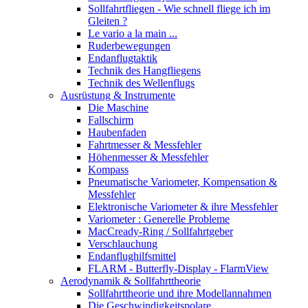
Sollfahrtfliegen - Wie schnell fliege ich im
Gleiten ?
Le vario a la main ...
Ruderbewegungen
Endanflugtaktik
Technik des Hangfliegens
Technik des Wellenflugs
Ausrüstung & Instrumente
Die Maschine
Fallschirm
Haubenfaden
Fahrtmesser & Messfehler
Höhenmesser & Messfehler
Kompass
Pneumatische Variometer, Kompensation &
Messfehler
Elektronische Variometer & ihre Messfehler
Variometer : Generelle Probleme
MacCready-Ring / Sollfahrtgeber
Verschlauchung
Endanflughilfsmittel
FLARM - Butterfly-Display - FlarmView
Aerodynamik & Sollfahrttheorie
Sollfahrttheorie und ihre Modellannahmen
Die Geschwindigkeitspolare