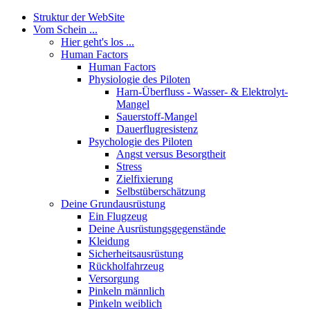
Struktur der WebSite
Vom Schein ...
Hier geht's los ...
Human Factors
Human Factors
Physiologie des Piloten
Harn-Überfluss - Wasser- & Elektrolyt-
Mangel
Sauerstoff-Mangel
Dauerflugresistenz
Psychologie des Piloten
Angst versus Besorgtheit
Stress
Zielfixierung
Selbstüberschätzung
Deine Grundausrüstung
Ein Flugzeug
Deine Ausrüstungsgegenstände
Kleidung
Sicherheitsausrüstung
Rückholfahrzeug
Versorgung
Pinkeln männlich
Pinkeln weiblich