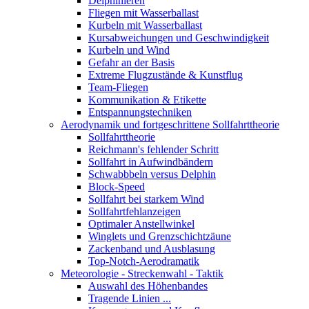
Delphinieren
Fliegen mit Wasserballast
Kurbeln mit Wasserballast
Kursabweichungen und Geschwindigkeit
Kurbeln und Wind
Gefahr an der Basis
Extreme Flugzustände & Kunstflug
Team-Fliegen
Kommunikation & Etikette
Entspannungstechniken
Aerodynamik und fortgeschrittene Sollfahrttheorie
Sollfahrttheorie
Reichmann's fehlender Schritt
Sollfahrt in Aufwindbändern
Schwabbbeln versus Delphin
Block-Speed
Sollfahrt bei starkem Wind
Sollfahrtfehlanzeigen
Optimaler Anstellwinkel
Winglets und Grenzschichtzäune
Zackenband und Ausblasung
Top-Notch-Aerodramatik
Meteorologie - Streckenwahl - Taktik
Auswahl des Höhenbandes
Tragende Linien ...