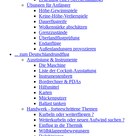
Übungen für Anfänger
Höhe-Gewinnspiele
Keine-Höhe-Verlierspiele
Dauerflugreife
Wolkenstärke abschätzen
Grenzzustände
Überlandflugprüfung
Endanflüge
Außenlandungen provozieren
... zum Deutschlandrundflug
Ausrüstung & Instrumente
Die Maschine
Liste der Cockpit-Ausstattung
Instrumentenbrett
Bordrechner & PDAs
Hilfsmittel
Karten
Mückenputzer
Ballast tanken
Handwerk - fortgeschrittene Themen
Kurbeln oder weiterfliegen ?
Weiterkurbeln oder neuen Aufwind suchen ?
Einflug in die Thermik
Wölbklappenbewegungen