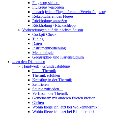
Flugzeug sichern
Flugzeug versorgen
... nach jedem Flug auf einem Vereinsflugzeug
Rekapitulieren des Fluges
Rückholung anstoßen
Rückholung / Rückschlepp
Vorbereitungen auf die nächste Saison
Cockpit-Check
Tuning
Daten
Instrumentbedienung
Meteorologie
Geographie- und Kartenstudium
... zu den Diamanten
Handwerk - Grundausbildung
In die Thermik
Thermik erfühlen
Kreisflug in der Thermik
Zentrieren
Sei nie zufrieden ...
Verlassen der Thermik
Gemeinsam mit anderen Piloten kreisen
Gleiten
Wohin fliege ich jetzt bei Wolkenthermik?
Wohin fliege ich jetzt bei Blauthermik?