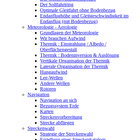
Der Sollfahrtring
Optimale Gleitfahrt ohne Bodenbezug
Endanflughöhe und Gleitgeschwindigkeit im
Endanflug (mit Bodenbezug)
Meteorologie - Aerologie
Grundlagen der Meteorologie
Wir brauchen Aufwind
Thermik : Einstrahlung / Albedo /
Oberflächengestalt
Thermik : Bodeninversion & Auslösung
Vertikale Organisation der Thermik
Laterale Organisation der Thermik
Hangaufwind
Lee-Wellen
Andere Wellen
Rotoren
Navigation
Navigation an sich
Bezugssystem Erde
Karten
Streckenvorbereitung
Strecke abfliegen
Streckenwahl
Strategie der Streckenwahl
Erstellung eines Streckenkatalogs