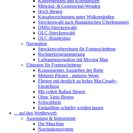
Konvergenzen und Konfluenzen
Mitwind- & Gegenwind-Wenden
Hoch fliegen
Kursabweichungen unter Wolkenstraßen
Streckenwahl nach flugtaktischen Überlegungen
DMSt-Streckenwahl
OLC-Streckenwahl
OLC-Bundesliga
Navigation
Streckenvorbereitung für Fortgeschrittene
Rechnerprogrammierung
Luftraumnavigation mit Moving Map
Übungen für Fortgeschrittene
Konsequentes Aussieben der Bärte
Mehrere Piloten - mehrere Wege
Fliegen mit deutlich zu hoher MacCready-
Einstellung
Mit vollen Ballast fliegen
Ohne Vario fliegen
Schwabbeln
Endanflüge schärfer werden lassen
... auf den Wettbewerb
Ausrüstung & Instrumente
Die Maschine
Navigationssystem