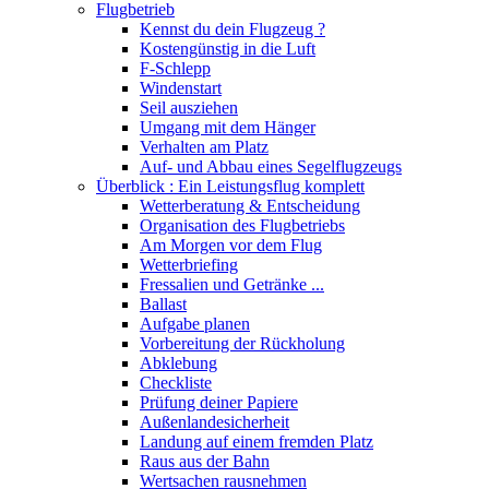
Flugbetrieb
Kennst du dein Flugzeug ?
Kostengünstig in die Luft
F-Schlepp
Windenstart
Seil ausziehen
Umgang mit dem Hänger
Verhalten am Platz
Auf- und Abbau eines Segelflugzeugs
Überblick : Ein Leistungsflug komplett
Wetterberatung & Entscheidung
Organisation des Flugbetriebs
Am Morgen vor dem Flug
Wetterbriefing
Fressalien und Getränke ...
Ballast
Aufgabe planen
Vorbereitung der Rückholung
Abklebung
Checkliste
Prüfung deiner Papiere
Außenlandesicherheit
Landung auf einem fremden Platz
Raus aus der Bahn
Wertsachen rausnehmen