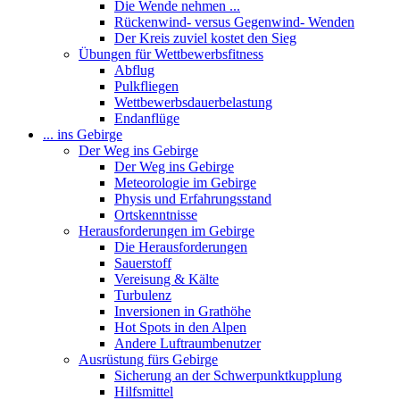
Die Wende nehmen ...
Rückenwind- versus Gegenwind- Wenden
Der Kreis zuviel kostet den Sieg
Übungen für Wettbewerbsfitness
Abflug
Pulkfliegen
Wettbewerbsdauerbelastung
Endanflüge
... ins Gebirge
Der Weg ins Gebirge
Der Weg ins Gebirge
Meteorologie im Gebirge
Physis und Erfahrungsstand
Ortskenntnisse
Herausforderungen im Gebirge
Die Herausforderungen
Sauerstoff
Vereisung & Kälte
Turbulenz
Inversionen in Grathöhe
Hot Spots in den Alpen
Andere Luftraumbenutzer
Ausrüstung fürs Gebirge
Sicherung an der Schwerpunktkupplung
Hilfsmittel