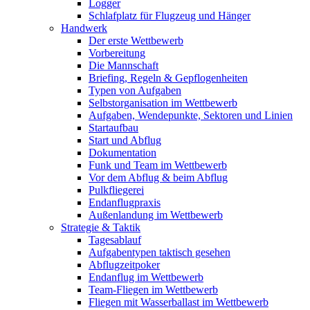
Logger
Schlafplatz für Flugzeug und Hänger
Handwerk
Der erste Wettbewerb
Vorbereitung
Die Mannschaft
Briefing, Regeln & Gepflogenheiten
Typen von Aufgaben
Selbstorganisation im Wettbewerb
Aufgaben, Wendepunkte, Sektoren und Linien
Startaufbau
Start und Abflug
Dokumentation
Funk und Team im Wettbewerb
Vor dem Abflug & beim Abflug
Pulkfliegerei
Endanflugpraxis
Außenlandung im Wettbewerb
Strategie & Taktik
Tagesablauf
Aufgabentypen taktisch gesehen
Abflugzeitpoker
Endanflug im Wettbewerb
Team-Fliegen im Wettbewerb
Fliegen mit Wasserballast im Wettbewerb