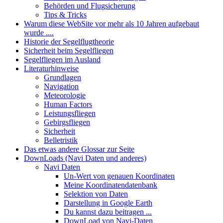
Behörden und Flugsicherung
Tips & Tricks
Warum diese WebSite vor mehr als 10 Jahren aufgebaut
wurde ....
Historie der Segelflugtheorie
Sicherheit beim Segelfliegen
Segelfliegen im Ausland
Literaturhinweise
Grundlagen
Navigation
Meteorologie
Human Factors
Leistungsfliegen
Gebirgsfliegen
Sicherheit
Belletristik
Das etwas andere Glossar zur Seite
DownLoads (Navi Daten und anderes)
Navi Daten
Un-Wert von genauen Koordinaten
Meine Koordinatendatenbank
Selektion von Daten
Darstellung in Google Earth
Du kannst dazu beitragen ...
DownLoad von Navi-Daten