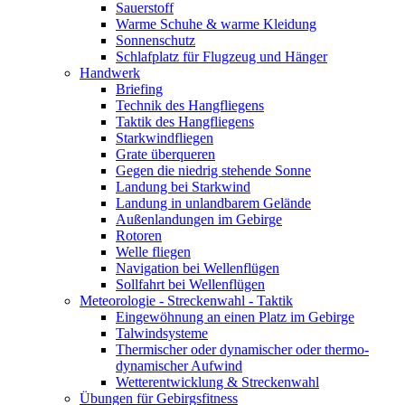
Sauerstoff
Warme Schuhe & warme Kleidung
Sonnenschutz
Schlafplatz für Flugzeug und Hänger
Handwerk
Briefing
Technik des Hangfliegens
Taktik des Hangfliegens
Starkwindfliegen
Grate überqueren
Gegen die niedrig stehende Sonne
Landung bei Starkwind
Landung in unlandbarem Gelände
Außenlandungen im Gebirge
Rotoren
Welle fliegen
Navigation bei Wellenflügen
Sollfahrt bei Wellenflügen
Meteorologie - Streckenwahl - Taktik
Eingewöhnung an einen Platz im Gebirge
Talwindsysteme
Thermischer oder dynamischer oder thermo-
dynamischer Aufwind
Wetterentwicklung & Streckenwahl
Übungen für Gebirgsfitness