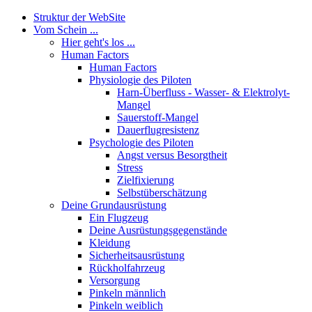
Struktur der WebSite
Vom Schein ...
Hier geht's los ...
Human Factors
Human Factors
Physiologie des Piloten
Harn-Überfluss - Wasser- & Elektrolyt-
Mangel
Sauerstoff-Mangel
Dauerflugresistenz
Psychologie des Piloten
Angst versus Besorgtheit
Stress
Zielfixierung
Selbstüberschätzung
Deine Grundausrüstung
Ein Flugzeug
Deine Ausrüstungsgegenstände
Kleidung
Sicherheitsausrüstung
Rückholfahrzeug
Versorgung
Pinkeln männlich
Pinkeln weiblich