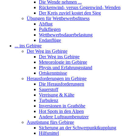
Die Wende nehmen ...
Rückenwind- versus Gegenwind- Wenden
Der Kreis zuviel kostet den Sieg
Übungen für Wettbewerbsfitness
Abflug
Pulkfliegen
Wettbewerbsdauerbelastung
Endanflüge
... ins Gebirge
Der Weg ins Gebirge
Der Weg ins Gebirge
Meteorologie im Gebirge
Physis und Erfahrungsstand
Ortskenntnisse
Herausforderungen im Gebirge
Die Herausforderungen
Sauerstoff
Vereisung & Kälte
Turbulenz
Inversionen in Grathöhe
Hot Spots in den Alpen
Andere Luftraumbenutzer
Ausrüstung fürs Gebirge
Sicherung an der Schwerpunktkupplung
Hilfsmittel