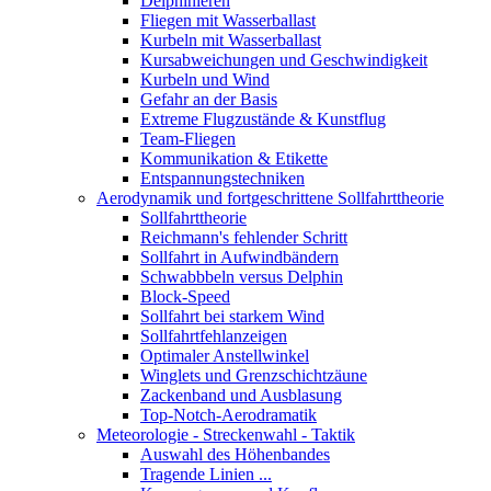
Delphinieren
Fliegen mit Wasserballast
Kurbeln mit Wasserballast
Kursabweichungen und Geschwindigkeit
Kurbeln und Wind
Gefahr an der Basis
Extreme Flugzustände & Kunstflug
Team-Fliegen
Kommunikation & Etikette
Entspannungstechniken
Aerodynamik und fortgeschrittene Sollfahrttheorie
Sollfahrttheorie
Reichmann's fehlender Schritt
Sollfahrt in Aufwindbändern
Schwabbbeln versus Delphin
Block-Speed
Sollfahrt bei starkem Wind
Sollfahrtfehlanzeigen
Optimaler Anstellwinkel
Winglets und Grenzschichtzäune
Zackenband und Ausblasung
Top-Notch-Aerodramatik
Meteorologie - Streckenwahl - Taktik
Auswahl des Höhenbandes
Tragende Linien ...