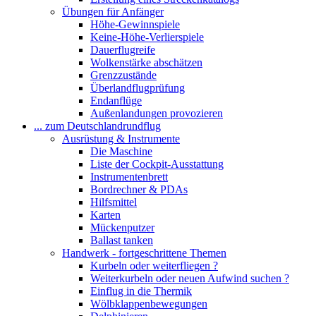
Übungen für Anfänger
Höhe-Gewinnspiele
Keine-Höhe-Verlierspiele
Dauerflugreife
Wolkenstärke abschätzen
Grenzzustände
Überlandflugprüfung
Endanflüge
Außenlandungen provozieren
... zum Deutschlandrundflug
Ausrüstung & Instrumente
Die Maschine
Liste der Cockpit-Ausstattung
Instrumentenbrett
Bordrechner & PDAs
Hilfsmittel
Karten
Mückenputzer
Ballast tanken
Handwerk - fortgeschrittene Themen
Kurbeln oder weiterfliegen ?
Weiterkurbeln oder neuen Aufwind suchen ?
Einflug in die Thermik
Wölbklappenbewegungen