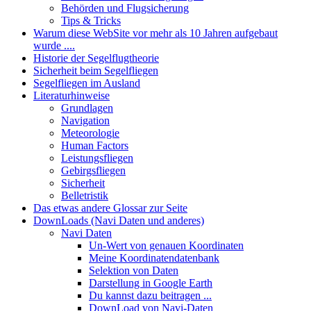
Behörden und Flugsicherung
Tips & Tricks
Warum diese WebSite vor mehr als 10 Jahren aufgebaut
wurde ....
Historie der Segelflugtheorie
Sicherheit beim Segelfliegen
Segelfliegen im Ausland
Literaturhinweise
Grundlagen
Navigation
Meteorologie
Human Factors
Leistungsfliegen
Gebirgsfliegen
Sicherheit
Belletristik
Das etwas andere Glossar zur Seite
DownLoads (Navi Daten und anderes)
Navi Daten
Un-Wert von genauen Koordinaten
Meine Koordinatendatenbank
Selektion von Daten
Darstellung in Google Earth
Du kannst dazu beitragen ...
DownLoad von Navi-Daten