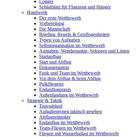
Logger
Schlafplatz für Flugzeug und Hänger
Handwerk
Der erste Wettbewerb
Vorbereitung
Die Mannschaft
Briefing, Regeln & Gepflogenheiten
Typen von Aufgaben
Selbstorganisation im Wettbewerb
Aufgaben, Wendepunkte, Sektoren und Linien
Startaufbau
Start und Abflug
Dokumentation
Funk und Team im Wettbewerb
Vor dem Abflug & beim Abflug
Pulkfliegerei
Endanflugpraxis
Außenlandung im Wettbewerb
Strategie & Taktik
Tagesablauf
Aufgabentypen taktisch gesehen
Abflugzeitpoker
Endanflug im Wettbewerb
Team-Fliegen im Wettbewerb
Fliegen mit Wasserballast im Wettbewerb