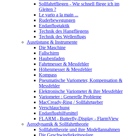
Sollfahrtfliegen - Wie schnell fliege ich im
Gleiten ?
Le vario a la main ...
Ruderbewegungen
Endanflugtaktik
Technik des Hangfliegens
Technik des Wellenflugs
Ausrüstung & Instrumente
Die Maschine
Fallschirm
Haubenfaden
Fahrtmesser & Messfehler
Höhenmesser & Messfehler
Kompass
Pneumatische Variometer, Kompensation &
Messfehler
Elektronische Variometer & ihre Messfehler
Variometer : Generelle Probleme
MacCready-Ring / Sollfahrtgeber
Verschlauchung
Endanflughilfsmittel
FLARM - Butterfly-Display - FlarmView
Aerodynamik & Sollfahrttheorie
Sollfahrttheorie und ihre Modellannahmen
Die Geschwindigkeitspolare