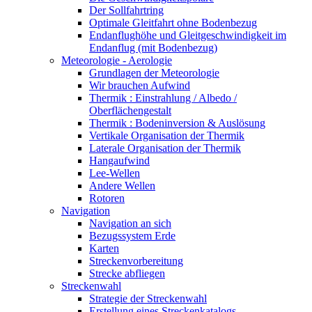
Der Sollfahrtring
Optimale Gleitfahrt ohne Bodenbezug
Endanflughöhe und Gleitgeschwindigkeit im
Endanflug (mit Bodenbezug)
Meteorologie - Aerologie
Grundlagen der Meteorologie
Wir brauchen Aufwind
Thermik : Einstrahlung / Albedo /
Oberflächengestalt
Thermik : Bodeninversion & Auslösung
Vertikale Organisation der Thermik
Laterale Organisation der Thermik
Hangaufwind
Lee-Wellen
Andere Wellen
Rotoren
Navigation
Navigation an sich
Bezugssystem Erde
Karten
Streckenvorbereitung
Strecke abfliegen
Streckenwahl
Strategie der Streckenwahl
Erstellung eines Streckenkatalogs