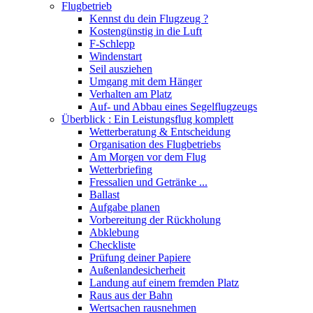
Flugbetrieb
Kennst du dein Flugzeug ?
Kostengünstig in die Luft
F-Schlepp
Windenstart
Seil ausziehen
Umgang mit dem Hänger
Verhalten am Platz
Auf- und Abbau eines Segelflugzeugs
Überblick : Ein Leistungsflug komplett
Wetterberatung & Entscheidung
Organisation des Flugbetriebs
Am Morgen vor dem Flug
Wetterbriefing
Fressalien und Getränke ...
Ballast
Aufgabe planen
Vorbereitung der Rückholung
Abklebung
Checkliste
Prüfung deiner Papiere
Außenlandesicherheit
Landung auf einem fremden Platz
Raus aus der Bahn
Wertsachen rausnehmen