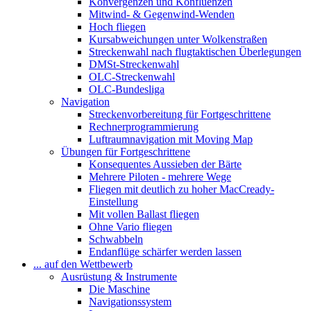
Konvergenzen und Konfluenzen
Mitwind- & Gegenwind-Wenden
Hoch fliegen
Kursabweichungen unter Wolkenstraßen
Streckenwahl nach flugtaktischen Überlegungen
DMSt-Streckenwahl
OLC-Streckenwahl
OLC-Bundesliga
Navigation
Streckenvorbereitung für Fortgeschrittene
Rechnerprogrammierung
Luftraumnavigation mit Moving Map
Übungen für Fortgeschrittene
Konsequentes Aussieben der Bärte
Mehrere Piloten - mehrere Wege
Fliegen mit deutlich zu hoher MacCready-
Einstellung
Mit vollen Ballast fliegen
Ohne Vario fliegen
Schwabbeln
Endanflüge schärfer werden lassen
... auf den Wettbewerb
Ausrüstung & Instrumente
Die Maschine
Navigationssystem