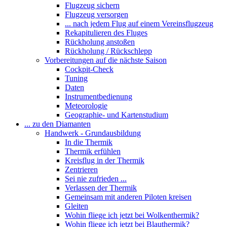
Flugzeug sichern
Flugzeug versorgen
... nach jedem Flug auf einem Vereinsflugzeug
Rekapitulieren des Fluges
Rückholung anstoßen
Rückholung / Rückschlepp
Vorbereitungen auf die nächste Saison
Cockpit-Check
Tuning
Daten
Instrumentbedienung
Meteorologie
Geographie- und Kartenstudium
... zu den Diamanten
Handwerk - Grundausbildung
In die Thermik
Thermik erfühlen
Kreisflug in der Thermik
Zentrieren
Sei nie zufrieden ...
Verlassen der Thermik
Gemeinsam mit anderen Piloten kreisen
Gleiten
Wohin fliege ich jetzt bei Wolkenthermik?
Wohin fliege ich jetzt bei Blauthermik?