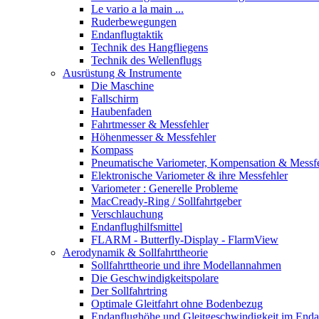
Le vario a la main ...
Ruderbewegungen
Endanflugtaktik
Technik des Hangfliegens
Technik des Wellenflugs
Ausrüstung & Instrumente
Die Maschine
Fallschirm
Haubenfaden
Fahrtmesser & Messfehler
Höhenmesser & Messfehler
Kompass
Pneumatische Variometer, Kompensation & Messf
Elektronische Variometer & ihre Messfehler
Variometer : Generelle Probleme
MacCready-Ring / Sollfahrtgeber
Verschlauchung
Endanflughilfsmittel
FLARM - Butterfly-Display - FlarmView
Aerodynamik & Sollfahrttheorie
Sollfahrttheorie und ihre Modellannahmen
Die Geschwindigkeitspolare
Der Sollfahrtring
Optimale Gleitfahrt ohne Bodenbezug
Endanflughöhe und Gleitgeschwindigkeit im Enda