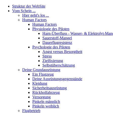
Struktur der WebSite
Vom Schein ...
Hier geht's los ...
Human Factors
Human Factors
Physiologie des Piloten
Harn-Überfluss - Wasser- & Elektrolyt-Man
Sauerstoff-Mangel
Dauerflugresistenz
Psychologie des Piloten
Angst versus Besorgtheit
Stress
Zielfixierung
Selbstüberschätzung
Deine Grundausrüstung
Ein Flugzeug
Deine Ausrüstungsgegenstände
Kleidung
Sicherheitsausrüstung
Rückholfahrzeug
Versorgung
Pinkeln männlich
Pinkeln weiblich
Flugbetrieb