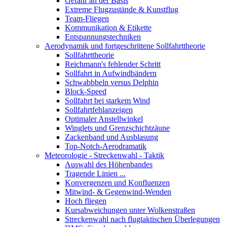
Gefahr an der Basis
Extreme Flugzustände & Kunstflug
Team-Fliegen
Kommunikation & Etikette
Entspannungstechniken
Aerodynamik und fortgeschrittene Sollfahrttheorie
Sollfahrttheorie
Reichmann's fehlender Schritt
Sollfahrt in Aufwindbändern
Schwabbbeln versus Delphin
Block-Speed
Sollfahrt bei starkem Wind
Sollfahrtfehlanzeigen
Optimaler Anstellwinkel
Winglets und Grenzschichtzäune
Zackenband und Ausblasung
Top-Notch-Aerodramatik
Meteorologie - Streckenwahl - Taktik
Auswahl des Höhenbandes
Tragende Linien ...
Konvergenzen und Konfluenzen
Mitwind- & Gegenwind-Wenden
Hoch fliegen
Kursabweichungen unter Wolkenstraßen
Streckenwahl nach flugtaktischen Überlegungen