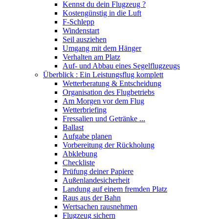
Kennst du dein Flugzeug ?
Kostengünstig in die Luft
F-Schlepp
Windenstart
Seil ausziehen
Umgang mit dem Hänger
Verhalten am Platz
Auf- und Abbau eines Segelflugzeugs
Überblick : Ein Leistungsflug komplett
Wetterberatung & Entscheidung
Organisation des Flugbetriebs
Am Morgen vor dem Flug
Wetterbriefing
Fressalien und Getränke ...
Ballast
Aufgabe planen
Vorbereitung der Rückholung
Abklebung
Checkliste
Prüfung deiner Papiere
Außenlandesicherheit
Landung auf einem fremden Platz
Raus aus der Bahn
Wertsachen rausnehmen
Flugzeug sichern