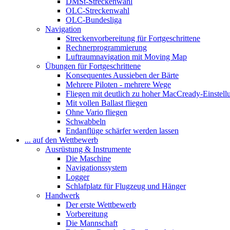
DMSt-Streckenwahl
OLC-Streckenwahl
OLC-Bundesliga
Navigation
Streckenvorbereitung für Fortgeschrittene
Rechnerprogrammierung
Luftraumnavigation mit Moving Map
Übungen für Fortgeschrittene
Konsequentes Aussieben der Bärte
Mehrere Piloten - mehrere Wege
Fliegen mit deutlich zu hoher MacCready-Einstell
Mit vollen Ballast fliegen
Ohne Vario fliegen
Schwabbeln
Endanflüge schärfer werden lassen
... auf den Wettbewerb
Ausrüstung & Instrumente
Die Maschine
Navigationssystem
Logger
Schlafplatz für Flugzeug und Hänger
Handwerk
Der erste Wettbewerb
Vorbereitung
Die Mannschaft