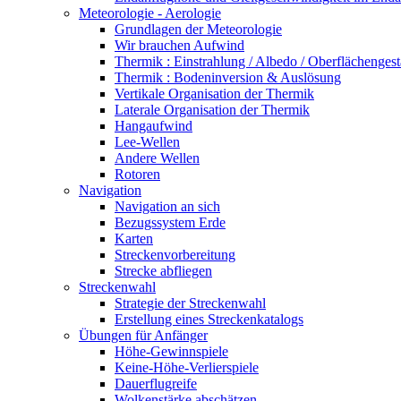
Meteorologie - Aerologie
Grundlagen der Meteorologie
Wir brauchen Aufwind
Thermik : Einstrahlung / Albedo / Oberflächengest
Thermik : Bodeninversion & Auslösung
Vertikale Organisation der Thermik
Laterale Organisation der Thermik
Hangaufwind
Lee-Wellen
Andere Wellen
Rotoren
Navigation
Navigation an sich
Bezugssystem Erde
Karten
Streckenvorbereitung
Strecke abfliegen
Streckenwahl
Strategie der Streckenwahl
Erstellung eines Streckenkatalogs
Übungen für Anfänger
Höhe-Gewinnspiele
Keine-Höhe-Verlierspiele
Dauerflugreife
Wolkenstärke abschätzen