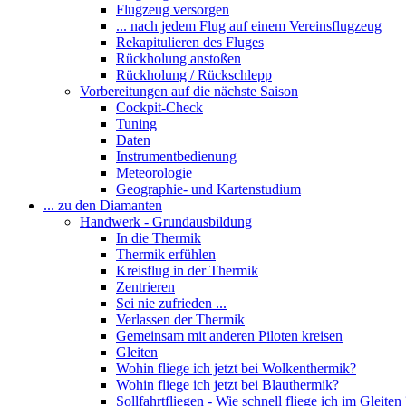
Flugzeug versorgen
... nach jedem Flug auf einem Vereinsflugzeug
Rekapitulieren des Fluges
Rückholung anstoßen
Rückholung / Rückschlepp
Vorbereitungen auf die nächste Saison
Cockpit-Check
Tuning
Daten
Instrumentbedienung
Meteorologie
Geographie- und Kartenstudium
... zu den Diamanten
Handwerk - Grundausbildung
In die Thermik
Thermik erfühlen
Kreisflug in der Thermik
Zentrieren
Sei nie zufrieden ...
Verlassen der Thermik
Gemeinsam mit anderen Piloten kreisen
Gleiten
Wohin fliege ich jetzt bei Wolkenthermik?
Wohin fliege ich jetzt bei Blauthermik?
Sollfahrtfliegen - Wie schnell fliege ich im Gleiten 