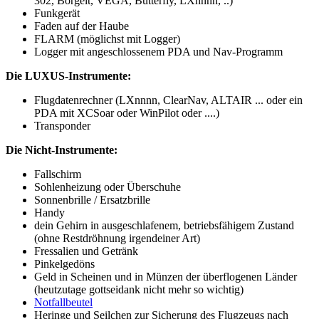
302, Borgelt, VEGA, Butterfly, LXnnnn, ..)
Funkgerät
Faden auf der Haube
FLARM (möglichst mit Logger)
Logger mit angeschlossenem PDA und Nav-Programm
Die LUXUS-Instrumente:
Flugdatenrechner (LXnnnn, ClearNav, ALTAIR ... oder ein
PDA mit XCSoar oder WinPilot oder ....)
Transponder
Die Nicht-Instrumente:
Fallschirm
Sohlenheizung oder Überschuhe
Sonnenbrille / Ersatzbrille
Handy
dein Gehirn in ausgeschlafenem, betriebsfähigem Zustand
(ohne Restdröhnung irgendeiner Art)
Fressalien und Getränk
Pinkelgedöns
Geld in Scheinen und in Münzen der überflogenen Länder
(heutzutage gottseidank nicht mehr so wichtig)
Notfallbeutel
Heringe und Seilchen zur Sicherung des Flugzeugs nach