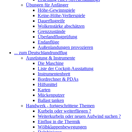
Übungen für Anfänger
Höhe-Gewinnspiele
Keine-Höhe-Verlierspiele
Dauerflugreife
Wolkenstärke abschätzen
Grenzzustände
Überlandflugprüfung
Endanflüge
Außenlandungen provozieren
... zum Deutschlandrundflug
Ausrüstung & Instrumente
Die Maschine
Liste der Cockpit-Ausstattung
Instrumentenbrett
Bordrechner & PDAs
Hilfsmittel
Karten
Mückenputzer
Ballast tanken
Handwerk - fortgeschrittene Themen
Kurbeln oder weiterfliegen ?
Weiterkurbeln oder neuen Aufwind suchen ?
Einflug in die Thermik
Wölbklappenbewegungen