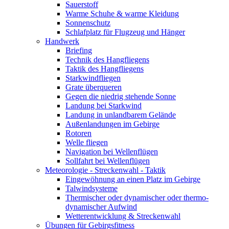
Sauerstoff
Warme Schuhe & warme Kleidung
Sonnenschutz
Schlafplatz für Flugzeug und Hänger
Handwerk
Briefing
Technik des Hangfliegens
Taktik des Hangfliegens
Starkwindfliegen
Grate überqueren
Gegen die niedrig stehende Sonne
Landung bei Starkwind
Landung in unlandbarem Gelände
Außenlandungen im Gebirge
Rotoren
Welle fliegen
Navigation bei Wellenflügen
Sollfahrt bei Wellenflügen
Meteorologie - Streckenwahl - Taktik
Eingewöhnung an einen Platz im Gebirge
Talwindsysteme
Thermischer oder dynamischer oder thermo-
dynamischer Aufwind
Wetterentwicklung & Streckenwahl
Übungen für Gebirgsfitness