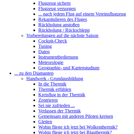
Flugzeug sichern
Flugzeug versorgen
... nach jedem Flug auf einem Vereinsflugzeug
Rekapitulieren des Fluges
Rückholung anstoßen
Rückholung / Rückschlepp
Vorbereitungen auf die nächste Saison
Cockpit-Check
Tuning
Daten
Instrumentbedienung
Meteorologie
Geographie- und Kartenstudium
... zu den Diamanten
Handwerk - Grundausbildung
In die Thermik
Thermik erfühlen
Kreisflug in der Thermik
Zentrieren
Sei nie zufrieden ...
Verlassen der Thermik
Gemeinsam mit anderen Piloten kreisen
Gleiten
Wohin fliege ich jetzt bei Wolkenthermik?
Wohin fliege ich jetzt bei Blauthermik?