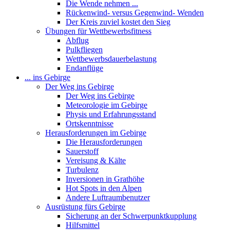
Die Wende nehmen ...
Rückenwind- versus Gegenwind- Wenden
Der Kreis zuviel kostet den Sieg
Übungen für Wettbewerbsfitness
Abflug
Pulkfliegen
Wettbewerbsdauerbelastung
Endanflüge
... ins Gebirge
Der Weg ins Gebirge
Der Weg ins Gebirge
Meteorologie im Gebirge
Physis und Erfahrungsstand
Ortskenntnisse
Herausforderungen im Gebirge
Die Herausforderungen
Sauerstoff
Vereisung & Kälte
Turbulenz
Inversionen in Grathöhe
Hot Spots in den Alpen
Andere Luftraumbenutzer
Ausrüstung fürs Gebirge
Sicherung an der Schwerpunktkupplung
Hilfsmittel