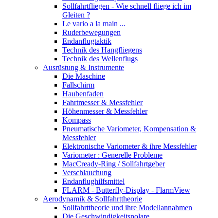
Sollfahrtfliegen - Wie schnell fliege ich im
Gleiten ?
Le vario a la main ...
Ruderbewegungen
Endanflugtaktik
Technik des Hangfliegens
Technik des Wellenflugs
Ausrüstung & Instrumente
Die Maschine
Fallschirm
Haubenfaden
Fahrtmesser & Messfehler
Höhenmesser & Messfehler
Kompass
Pneumatische Variometer, Kompensation &
Messfehler
Elektronische Variometer & ihre Messfehler
Variometer : Generelle Probleme
MacCready-Ring / Sollfahrtgeber
Verschlauchung
Endanflughilfsmittel
FLARM - Butterfly-Display - FlarmView
Aerodynamik & Sollfahrttheorie
Sollfahrttheorie und ihre Modellannahmen
Die Geschwindigkeitspolare