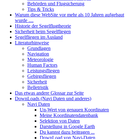
Behörden und Flugsicherung
Tips & Tricks
Warum diese WebSite vor mehr als 10 Jahren aufgebaut
wurde ....
Historie der Segelflugtheorie
Sicherheit beim Segelfliegen
Segelfliegen im Ausland
Literaturhinweise
Grundlagen
Navigation
Meteorologie
Human Factors
Leistungsfliegen
Gebirgsfliegen
Sicherheit
Belletristik
Das etwas andere Glossar zur Seite
DownLoads (Navi Daten und anderes)
Navi Daten
Un-Wert von genauen Koordinaten
Meine Koordinatendatenbank
Selektion von Daten
Darstellung in Google Earth
Du kannst dazu beitragen ...
DownLoad von Navi-Daten