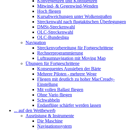
Konvergenzen und Konfluenzen
Mitwind- & Gegenwind-Wenden
Hoch fliegen
Kursabweichungen unter Wolkenstraßen
Streckenwahl nach flugtaktischen Überlegungen
DMSt-Streckenwahl
OLC-Streckenwahl
OLC-Bundesliga
Navigation
Streckenvorbereitung für Fortgeschrittene
Rechnerprogrammierung
Luftraumnavigation mit Moving Map
Übungen für Fortgeschrittene
Konsequentes Aussieben der Bärte
Mehrere Piloten - mehrere Wege
Fliegen mit deutlich zu hoher MacCready-
Einstellung
Mit vollen Ballast fliegen
Ohne Vario fliegen
Schwabbeln
Endanflüge schärfer werden lassen
... auf den Wettbewerb
Ausrüstung & Instrumente
Die Maschine
Navigationssystem