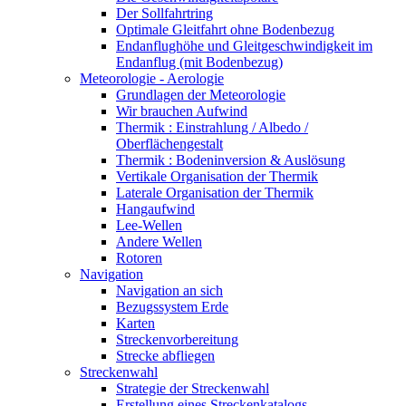
Der Sollfahrtring
Optimale Gleitfahrt ohne Bodenbezug
Endanflughöhe und Gleitgeschwindigkeit im
Endanflug (mit Bodenbezug)
Meteorologie - Aerologie
Grundlagen der Meteorologie
Wir brauchen Aufwind
Thermik : Einstrahlung / Albedo /
Oberflächengestalt
Thermik : Bodeninversion & Auslösung
Vertikale Organisation der Thermik
Laterale Organisation der Thermik
Hangaufwind
Lee-Wellen
Andere Wellen
Rotoren
Navigation
Navigation an sich
Bezugssystem Erde
Karten
Streckenvorbereitung
Strecke abfliegen
Streckenwahl
Strategie der Streckenwahl
Erstellung eines Streckenkatalogs