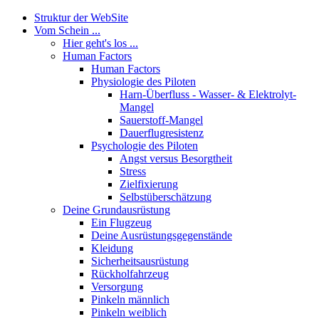
Struktur der WebSite
Vom Schein ...
Hier geht's los ...
Human Factors
Human Factors
Physiologie des Piloten
Harn-Überfluss - Wasser- & Elektrolyt-
Mangel
Sauerstoff-Mangel
Dauerflugresistenz
Psychologie des Piloten
Angst versus Besorgtheit
Stress
Zielfixierung
Selbstüberschätzung
Deine Grundausrüstung
Ein Flugzeug
Deine Ausrüstungsgegenstände
Kleidung
Sicherheitsausrüstung
Rückholfahrzeug
Versorgung
Pinkeln männlich
Pinkeln weiblich