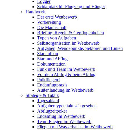
Logger
Schlafplatz für Flugzeug und Hänger
Handwerk
Der erste Wettbewerb
Vorbereitung
Die Mannschaft
Briefing, Regeln & Gepflogenheiten
Typen von Aufgaben
Selbstorganisation im Wettbewerb
Aufgaben, Wendepunkte, Sektoren und Linien
Startaufbau
Start und Abflug
Dokumentation
Funk und Team im Wettbewerb
Vor dem Abflug & beim Abflug
Pulkfliegerei
Endanflugpraxis
Außenlandung im Wettbewerb
Strategie & Taktik
Tagesablauf
Aufgabentypen taktisch gesehen
Abflugzeitpoker
Endanflug im Wettbewerb
Team-Fliegen im Wettbewerb
Fliegen mit Wasserballast im Wettbewerb