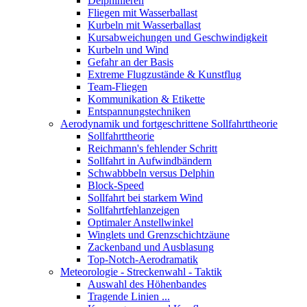
Delphinieren
Fliegen mit Wasserballast
Kurbeln mit Wasserballast
Kursabweichungen und Geschwindigkeit
Kurbeln und Wind
Gefahr an der Basis
Extreme Flugzustände & Kunstflug
Team-Fliegen
Kommunikation & Etikette
Entspannungstechniken
Aerodynamik und fortgeschrittene Sollfahrttheorie
Sollfahrttheorie
Reichmann's fehlender Schritt
Sollfahrt in Aufwindbändern
Schwabbbeln versus Delphin
Block-Speed
Sollfahrt bei starkem Wind
Sollfahrtfehlanzeigen
Optimaler Anstellwinkel
Winglets und Grenzschichtzäune
Zackenband und Ausblasung
Top-Notch-Aerodramatik
Meteorologie - Streckenwahl - Taktik
Auswahl des Höhenbandes
Tragende Linien ...