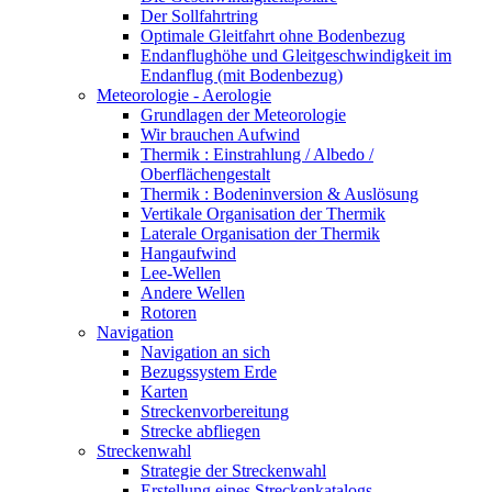
Der Sollfahrtring
Optimale Gleitfahrt ohne Bodenbezug
Endanflughöhe und Gleitgeschwindigkeit im
Endanflug (mit Bodenbezug)
Meteorologie - Aerologie
Grundlagen der Meteorologie
Wir brauchen Aufwind
Thermik : Einstrahlung / Albedo /
Oberflächengestalt
Thermik : Bodeninversion & Auslösung
Vertikale Organisation der Thermik
Laterale Organisation der Thermik
Hangaufwind
Lee-Wellen
Andere Wellen
Rotoren
Navigation
Navigation an sich
Bezugssystem Erde
Karten
Streckenvorbereitung
Strecke abfliegen
Streckenwahl
Strategie der Streckenwahl
Erstellung eines Streckenkatalogs