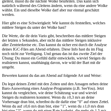
gleitest, musst du die nächste Wolke beurteilen. Das kann sich
natürlich während des Gleitens ändern, wenn du eine andere Wolke
wählst. Ein und dieselbe Wolke darf aber nur einmal geschätzt
werden.
Hier gibt es eine Schwierigkeit: Wie kannst du feststellen, welches
mittlere Steigen du unter der Wolke hast?
Die Werte, die dir dein Vario gibt, beschreiben das mittlere Steigen
der letzten x Sekunden, aber nicht das mittlere Steigen inklusive
aller Zentrierkreise etc. Das kannst du sicher erst durch die Analyse
deines IGC-Files am Abend erfahren. Diese Info hast du im Flug
noch nicht zur Verfügung. Und genau das ist das zweite Ziel der
Übung: Du musst ein Gefühl dafür entwickeln, wieviel Steigen du
realisieren kannst, unabhängig davon, wie wild der Bart mit dir
umgeht.
Bewerten kannst du das am Abend auf folgende Art und Weise:
Du legst deinen Zettel mit den Zeiten und den Ansagen neben deine
Baro-Auswertung eines Analyse-Programms (z.B. SeeYou). Jetzt
kannst du vergleichen, wie deine Schätzung war und wieviel
Steigen du realisieren konntest. Wenn du ±0,3 m/s an deine
Vorhersage dran bist, schreibst du dir dafür eine "0" auf einen Zettel.
Wenn du auf ±0,6 m/s dran bist, eine "1", wenn du ±1,0 m/s dran
bist eine "2", wenn du mit einer Rate kurbelst, die mehr als 1,5 m/s