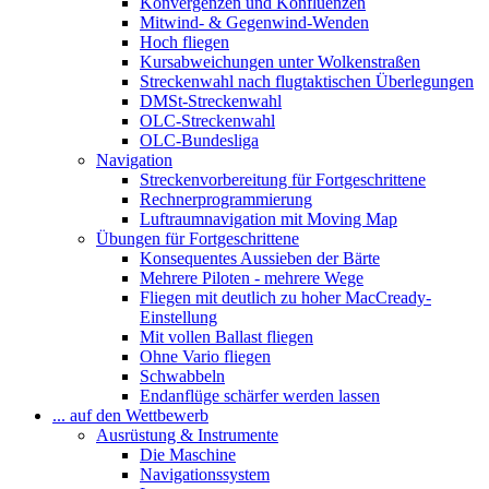
Konvergenzen und Konfluenzen
Mitwind- & Gegenwind-Wenden
Hoch fliegen
Kursabweichungen unter Wolkenstraßen
Streckenwahl nach flugtaktischen Überlegungen
DMSt-Streckenwahl
OLC-Streckenwahl
OLC-Bundesliga
Navigation
Streckenvorbereitung für Fortgeschrittene
Rechnerprogrammierung
Luftraumnavigation mit Moving Map
Übungen für Fortgeschrittene
Konsequentes Aussieben der Bärte
Mehrere Piloten - mehrere Wege
Fliegen mit deutlich zu hoher MacCready-
Einstellung
Mit vollen Ballast fliegen
Ohne Vario fliegen
Schwabbeln
Endanflüge schärfer werden lassen
... auf den Wettbewerb
Ausrüstung & Instrumente
Die Maschine
Navigationssystem