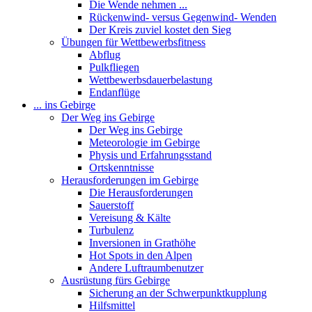
Die Wende nehmen ...
Rückenwind- versus Gegenwind- Wenden
Der Kreis zuviel kostet den Sieg
Übungen für Wettbewerbsfitness
Abflug
Pulkfliegen
Wettbewerbsdauerbelastung
Endanflüge
... ins Gebirge
Der Weg ins Gebirge
Der Weg ins Gebirge
Meteorologie im Gebirge
Physis und Erfahrungsstand
Ortskenntnisse
Herausforderungen im Gebirge
Die Herausforderungen
Sauerstoff
Vereisung & Kälte
Turbulenz
Inversionen in Grathöhe
Hot Spots in den Alpen
Andere Luftraumbenutzer
Ausrüstung fürs Gebirge
Sicherung an der Schwerpunktkupplung
Hilfsmittel