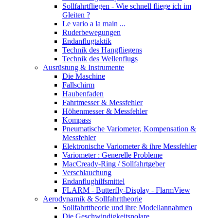
Sollfahrtfliegen - Wie schnell fliege ich im
Gleiten ?
Le vario a la main ...
Ruderbewegungen
Endanflugtaktik
Technik des Hangfliegens
Technik des Wellenflugs
Ausrüstung & Instrumente
Die Maschine
Fallschirm
Haubenfaden
Fahrtmesser & Messfehler
Höhenmesser & Messfehler
Kompass
Pneumatische Variometer, Kompensation &
Messfehler
Elektronische Variometer & ihre Messfehler
Variometer : Generelle Probleme
MacCready-Ring / Sollfahrtgeber
Verschlauchung
Endanflughilfsmittel
FLARM - Butterfly-Display - FlarmView
Aerodynamik & Sollfahrttheorie
Sollfahrttheorie und ihre Modellannahmen
Die Geschwindigkeitspolare