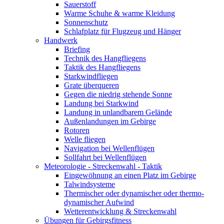
Sauerstoff
Warme Schuhe & warme Kleidung
Sonnenschutz
Schlafplatz für Flugzeug und Hänger
Handwerk
Briefing
Technik des Hangfliegens
Taktik des Hangfliegens
Starkwindfliegen
Grate überqueren
Gegen die niedrig stehende Sonne
Landung bei Starkwind
Landung in unlandbarem Gelände
Außenlandungen im Gebirge
Rotoren
Welle fliegen
Navigation bei Wellenflügen
Sollfahrt bei Wellenflügen
Meteorologie - Streckenwahl - Taktik
Eingewöhnung an einen Platz im Gebirge
Talwindsysteme
Thermischer oder dynamischer oder thermo-
dynamischer Aufwind
Wetterentwicklung & Streckenwahl
Übungen für Gebirgsfitness