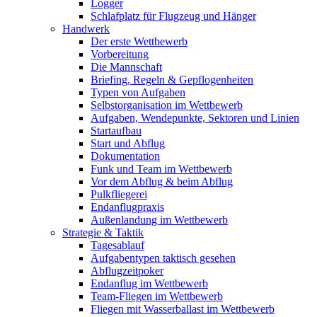
Logger
Schlafplatz für Flugzeug und Hänger
Handwerk
Der erste Wettbewerb
Vorbereitung
Die Mannschaft
Briefing, Regeln & Gepflogenheiten
Typen von Aufgaben
Selbstorganisation im Wettbewerb
Aufgaben, Wendepunkte, Sektoren und Linien
Startaufbau
Start und Abflug
Dokumentation
Funk und Team im Wettbewerb
Vor dem Abflug & beim Abflug
Pulkfliegerei
Endanflugpraxis
Außenlandung im Wettbewerb
Strategie & Taktik
Tagesablauf
Aufgabentypen taktisch gesehen
Abflugzeitpoker
Endanflug im Wettbewerb
Team-Fliegen im Wettbewerb
Fliegen mit Wasserballast im Wettbewerb