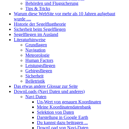
Behörden und Flugsicherung
Tips & Tricks
Warum diese WebSite vor mehr als 10 Jahren aufgebaut
wurde ....
Historie der Segelflugtheorie
Sicherheit beim Segelfliegen
Segelfliegen im Ausland
Literaturhinweise
Grundlagen
Navigation
Meteorologie
Human Factors
Leistungsfliegen
Gebirgsfliegen
Sicherheit
Belletristik
Das etwas andere Glossar zur Seite
DownLoads (Navi Daten und anderes)
Navi Daten
Un-Wert von genauen Koordinaten
Meine Koordinatendatenbank
Selektion von Daten
Darstellung in Google Earth
Du kannst dazu beitragen ...
DownLoad von Navi-Daten