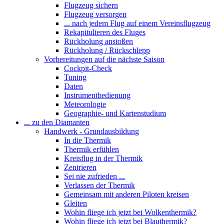
Flugzeug sichern
Flugzeug versorgen
... nach jedem Flug auf einem Vereinsflugzeug
Rekapitulieren des Fluges
Rückholung anstoßen
Rückholung / Rückschlepp
Vorbereitungen auf die nächste Saison
Cockpit-Check
Tuning
Daten
Instrumentbedienung
Meteorologie
Geographie- und Kartenstudium
... zu den Diamanten
Handwerk - Grundausbildung
In die Thermik
Thermik erfühlen
Kreisflug in der Thermik
Zentrieren
Sei nie zufrieden ...
Verlassen der Thermik
Gemeinsam mit anderen Piloten kreisen
Gleiten
Wohin fliege ich jetzt bei Wolkenthermik?
Wohin fliege ich jetzt bei Blauthermik?