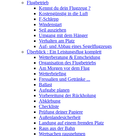
Flugbetrieb
Kennst du dein Flugzeug ?
Kostengünstig in die Luft
F-Schlepp
Windenstart
Seil ausziehen
Umgang mit dem Hänger
Verhalten am Platz
Auf- und Abbau eines Segelflugzeugs
Überblick : Ein Leistungsflug komplett
Wetterberatung & Entscheidung
Organisation des Flugbetriebs
Am Morgen vor dem Flug
Wetterbriefing
Fressalien und Getränke ...
Ballast
Aufgabe planen
Vorbereitung der Rückholung
Abklebung
Checkliste
Prüfung deiner Papiere
Außenlandesicherheit
Landung auf einem fremden Platz
Raus aus der Bahn
Wertsachen rausnehmen