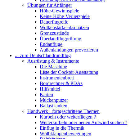
Übungen für Anfänger
Höhe-Gewinnspiele
Keine-Höhe-Verlierspiele
Dauerflugreife
Wolkenstärke abschätzen
Grenzzustände
Überlandflugprüfung
Endanflüge
Außenlandungen provozieren
... zum Deutschlandrundflug
Ausrüstung & Instrumente
Die Maschine
Liste der Cockpit-Ausstattung
Instrumentenbrett
Bordrechner & PDAs
Hilfsmittel
Karten
Mückenputzer
Ballast tanken
Handwerk - fortgeschrittene Themen
Kurbeln oder weiterfliegen ?
Weiterkurbeln oder neuen Aufwind suchen ?
Einflug in die Thermik
Wölbklappenbewegungen