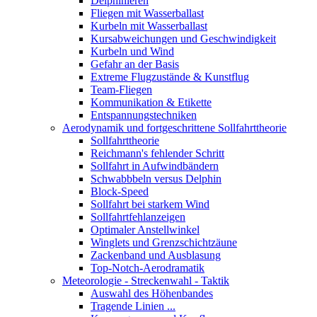
Delphinieren
Fliegen mit Wasserballast
Kurbeln mit Wasserballast
Kursabweichungen und Geschwindigkeit
Kurbeln und Wind
Gefahr an der Basis
Extreme Flugzustände & Kunstflug
Team-Fliegen
Kommunikation & Etikette
Entspannungstechniken
Aerodynamik und fortgeschrittene Sollfahrttheorie
Sollfahrttheorie
Reichmann's fehlender Schritt
Sollfahrt in Aufwindbändern
Schwabbbeln versus Delphin
Block-Speed
Sollfahrt bei starkem Wind
Sollfahrtfehlanzeigen
Optimaler Anstellwinkel
Winglets und Grenzschichtzäune
Zackenband und Ausblasung
Top-Notch-Aerodramatik
Meteorologie - Streckenwahl - Taktik
Auswahl des Höhenbandes
Tragende Linien ...