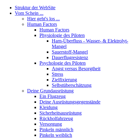
Struktur der WebSite
Vom Schein ...
Hier geht's los ...
Human Factors
Human Factors
Physiologie des Piloten
Harn-Überfluss - Wasser- & Elektrolyt-
Mangel
Sauerstoff-Mangel
Dauerflugresistenz
Psychologie des Piloten
Angst versus Besorgtheit
Stress
Zielfixierung
Selbstüberschätzung
Deine Grundausrüstung
Ein Flugzeug
Deine Ausrüstungsgegenstände
Kleidung
Sicherheitsausrüstung
Rückholfahrzeug
Versorgung
Pinkeln männlich
Pinkeln weiblich