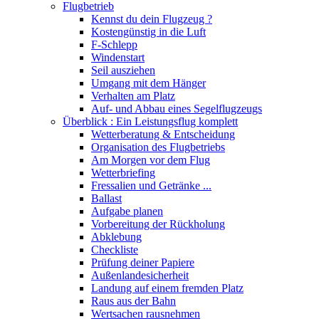
Flugbetrieb
Kennst du dein Flugzeug ?
Kostengünstig in die Luft
F-Schlepp
Windenstart
Seil ausziehen
Umgang mit dem Hänger
Verhalten am Platz
Auf- und Abbau eines Segelflugzeugs
Überblick : Ein Leistungsflug komplett
Wetterberatung & Entscheidung
Organisation des Flugbetriebs
Am Morgen vor dem Flug
Wetterbriefing
Fressalien und Getränke ...
Ballast
Aufgabe planen
Vorbereitung der Rückholung
Abklebung
Checkliste
Prüfung deiner Papiere
Außenlandesicherheit
Landung auf einem fremden Platz
Raus aus der Bahn
Wertsachen rausnehmen