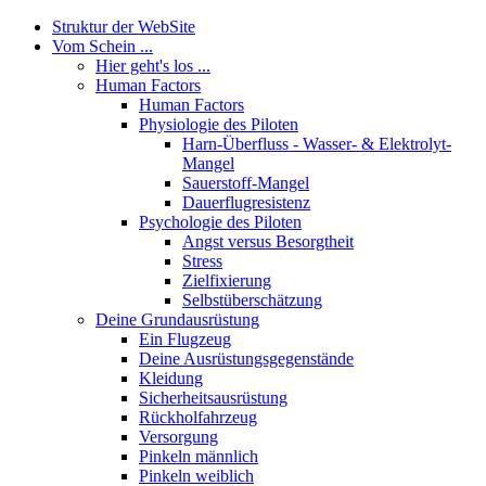
Struktur der WebSite
Vom Schein ...
Hier geht's los ...
Human Factors
Human Factors
Physiologie des Piloten
Harn-Überfluss - Wasser- & Elektrolyt-
Mangel
Sauerstoff-Mangel
Dauerflugresistenz
Psychologie des Piloten
Angst versus Besorgtheit
Stress
Zielfixierung
Selbstüberschätzung
Deine Grundausrüstung
Ein Flugzeug
Deine Ausrüstungsgegenstände
Kleidung
Sicherheitsausrüstung
Rückholfahrzeug
Versorgung
Pinkeln männlich
Pinkeln weiblich