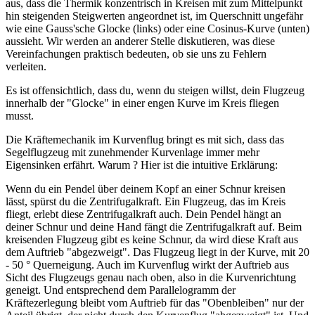
aus, dass die Thermik konzentrisch in Kreisen mit zum Mittelpunkt
hin steigenden Steigwerten angeordnet ist, im Querschnitt ungefähr
wie eine Gauss'sche Glocke (links) oder eine Cosinus-Kurve (unten)
aussieht. Wir werden an anderer Stelle diskutieren, was diese
Vereinfachungen praktisch bedeuten, ob sie uns zu Fehlern
verleiten.
Es ist offensichtlich, dass du, wenn du steigen willst, dein Flugzeug
innerhalb der "Glocke" in einer engen Kurve im Kreis fliegen
musst.
Die Kräftemechanik im Kurvenflug bringt es mit sich, dass das
Segelflugzeug mit zunehmender Kurvenlage immer mehr
Eigensinken erfährt. Warum ? Hier ist die intuitive Erklärung:
Wenn du ein Pendel über deinem Kopf an einer Schnur kreisen
lässt, spürst du die Zentrifugalkraft. Ein Flugzeug, das im Kreis
fliegt, erlebt diese Zentrifugalkraft auch. Dein Pendel hängt an
deiner Schnur und deine Hand fängt die Zentrifugalkraft auf. Beim
kreisenden Flugzeug gibt es keine Schnur, da wird diese Kraft aus
dem Auftrieb "abgezweigt". Das Flugzeug liegt in der Kurve, mit 20
- 50 ° Querneigung. Auch im Kurvenflug wirkt der Auftrieb aus
Sicht des Flugzeugs genau nach oben, also in die Kurvenrichtung
geneigt. Und entsprechend dem Parallelogramm der
Kräftezerlegung bleibt vom Auftrieb für das "Obenbleiben" nur der