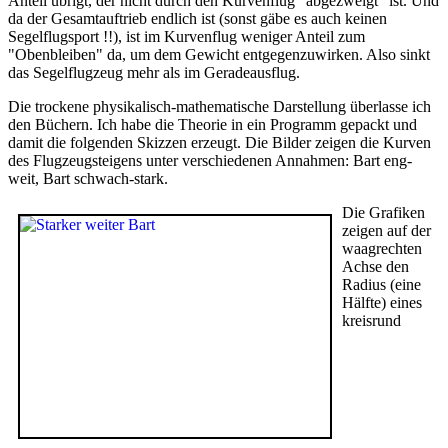
Anteil übrigt, der nicht durch den Kurvenflug "abgezweigt" ist. Und
da der Gesamtauftrieb endlich ist (sonst gäbe es auch keinen
Segelflugsport !!), ist im Kurvenflug weniger Anteil zum
"Obenbleiben" da, um dem Gewicht entgegenzuwirken. Also sinkt
das Segelflugzeug mehr als im Geradeausflug.
Die trockene physikalisch-mathematische Darstellung überlasse ich
den Büchern. Ich habe die Theorie in ein Programm gepackt und
damit die folgenden Skizzen erzeugt. Die Bilder zeigen die Kurven
des Flugzeugsteigens unter verschiedenen Annahmen: Bart eng-
weit, Bart schwach-stark.
Die Grafiken
zeigen auf der
waagrechten
Achse den
Radius (eine
Hälfte) eines
kreisrund