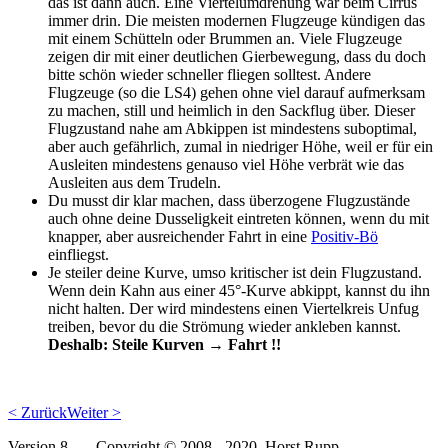
das ist dann auch. Eine Viertelumdrehung war beim Cirrus
immer drin. Die meisten modernen Flugzeuge kündigen das
mit einem Schütteln oder Brummen an. Viele Flugzeuge
zeigen dir mit einer deutlichen Gierbewegung, dass du doch
bitte schön wieder schneller fliegen solltest. Andere
Flugzeuge (so die LS4) gehen ohne viel darauf aufmerksam
zu machen, still und heimlich in den Sackflug über. Dieser
Flugzustand nahe am Abkippen ist mindestens suboptimal,
aber auch gefährlich, zumal in niedriger Höhe, weil er für ein
Ausleiten mindestens genauso viel Höhe verbrät wie das
Ausleiten aus dem Trudeln.
Du musst dir klar machen, dass überzogene Flugzustände
auch ohne deine Dusseligkeit eintreten können, wenn du mit
knapper, aber ausreichender Fahrt in eine
Positiv-Bö
einfliegst.
Je steiler deine Kurve, umso kritischer ist dein Flugzustand.
Wenn dein Kahn aus einer 45°-Kurve abkippt, kannst du ihn
nicht halten. Der wird mindestens einen Viertelkreis Unfug
treiben, bevor du die Strömung wieder ankleben kannst.
Deshalb: Steile Kurven → Fahrt !!
< Zurück
Weiter >
Version 8 ---- Copyright © 2008 - 2020 Horst Rupp