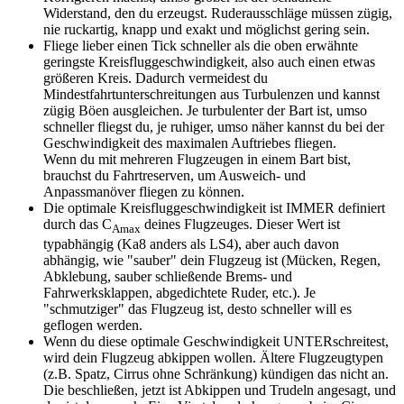
Widerstand, den du erzeugst. Ruderausschläge müssen zügig,
nie ruckartig, knapp und exakt und möglichst gering sein.
Fliege lieber einen Tick schneller als die oben erwähnte
geringste Kreisfluggeschwindigkeit, also auch einen etwas
größeren Kreis. Dadurch vermeidest du
Mindestfahrtunterschreitungen aus Turbulenzen und kannst
zügig Böen ausgleichen. Je turbulenter der Bart ist, umso
schneller fliegst du, je ruhiger, umso näher kannst du bei der
Geschwindigkeit des maximalen Auftriebes fliegen.
Wenn du mit mehreren Flugzeugen in einem Bart bist,
brauchst du Fahrtreserven, um Ausweich- und
Anpassmanöver fliegen zu können.
Die optimale Kreisfluggeschwindigkeit ist IMMER definiert
durch das C
deines Flugzeuges. Dieser Wert ist
Amax
typabhängig (Ka8 anders als LS4), aber auch davon
abhängig, wie "sauber" dein Flugzeug ist (Mücken, Regen,
Abklebung, sauber schließende Brems- und
Fahrwerksklappen, abgedichtete Ruder, etc.). Je
"schmutziger" das Flugzeug ist, desto schneller will es
geflogen werden.
Wenn du diese optimale Geschwindigkeit UNTERschreitest,
wird dein Flugzeug abkippen wollen. Ältere Flugzeugtypen
(z.B. Spatz, Cirrus ohne Schränkung) kündigen das nicht an.
Die beschließen, jetzt ist Abkippen und Trudeln angesagt, und