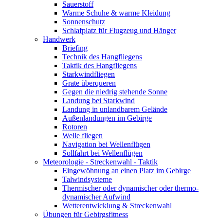
Sauerstoff
Warme Schuhe & warme Kleidung
Sonnenschutz
Schlafplatz für Flugzeug und Hänger
Handwerk
Briefing
Technik des Hangfliegens
Taktik des Hangfliegens
Starkwindfliegen
Grate überqueren
Gegen die niedrig stehende Sonne
Landung bei Starkwind
Landung in unlandbarem Gelände
Außenlandungen im Gebirge
Rotoren
Welle fliegen
Navigation bei Wellenflügen
Sollfahrt bei Wellenflügen
Meteorologie - Streckenwahl - Taktik
Eingewöhnung an einen Platz im Gebirge
Talwindsysteme
Thermischer oder dynamischer oder thermo-
dynamischer Aufwind
Wetterentwicklung & Streckenwahl
Übungen für Gebirgsfitness