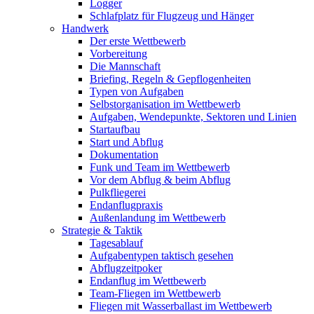
Logger
Schlafplatz für Flugzeug und Hänger
Handwerk
Der erste Wettbewerb
Vorbereitung
Die Mannschaft
Briefing, Regeln & Gepflogenheiten
Typen von Aufgaben
Selbstorganisation im Wettbewerb
Aufgaben, Wendepunkte, Sektoren und Linien
Startaufbau
Start und Abflug
Dokumentation
Funk und Team im Wettbewerb
Vor dem Abflug & beim Abflug
Pulkfliegerei
Endanflugpraxis
Außenlandung im Wettbewerb
Strategie & Taktik
Tagesablauf
Aufgabentypen taktisch gesehen
Abflugzeitpoker
Endanflug im Wettbewerb
Team-Fliegen im Wettbewerb
Fliegen mit Wasserballast im Wettbewerb