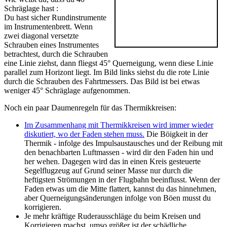
Schräglage hast :
Du hast sicher Rundinstrumente
im Instrumentenbrett. Wenn
zwei diagonal versetzte
Schrauben eines Instrumentes
betrachtest, durch die Schrauben
eine Linie ziehst, dann fliegst 45° Querneigung, wenn diese Linie
parallel zum Horizont liegt. Im Bild links siehst du die rote Linie
durch die Schrauben des Fahrtmessers. Das Bild ist bei etwas
weniger 45° Schräglage aufgenommen.
Noch ein paar Daumenregeln für das Thermikkreisen:
Im Zusammenhang mit Thermikkreisen wird immer wieder
diskutiert, wo der Faden stehen muss.
Die Böigkeit in der
Thermik - infolge des Impulsaustausches und der Reibung mit
den benachbarten Luftmassen - wird dir den Faden hin und
her wehen. Dagegen wird das in einen Kreis gesteuerte
Segelflugzeug auf Grund seiner Masse nur durch die
heftigsten Strömungen in der Flugbahn beeinflusst. Wenn der
Faden etwas um die Mitte flattert, kannst du das hinnehmen,
aber Querneigungsänderungen infolge von Böen musst du
korrigieren.
Je mehr kräftige Ruderausschläge du beim Kreisen und
Korrigieren machst, umso größer ist der schädliche