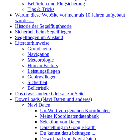
Behörden und Flugsicherung
Tips & Tricks
Warum diese WebSite vor mehr als 10 Jahren aufgebaut
wurde ....
Historie der Segelflugtheorie
Sicherheit beim Segelfliegen
Segelfliegen im Ausland
Literaturhinweise
Grundlagen
Navigation
Meteorologie
Human Factors
Leistungsfliegen
Gebirgsfliegen
Sicherheit
Belletristik
Das etwas andere Glossar zur Seite
DownLoads (Navi Daten und anderes)
Navi Daten
Un-Wert von genauen Koordinaten
Meine Koordinatendatenbank
Selektion von Daten
Darstellung in Google Earth
Du kannst dazu beitragen ...
DownLoad von Navi-Daten