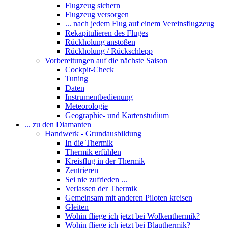
Flugzeug sichern
Flugzeug versorgen
... nach jedem Flug auf einem Vereinsflugzeug
Rekapitulieren des Fluges
Rückholung anstoßen
Rückholung / Rückschlepp
Vorbereitungen auf die nächste Saison
Cockpit-Check
Tuning
Daten
Instrumentbedienung
Meteorologie
Geographie- und Kartenstudium
... zu den Diamanten
Handwerk - Grundausbildung
In die Thermik
Thermik erfühlen
Kreisflug in der Thermik
Zentrieren
Sei nie zufrieden ...
Verlassen der Thermik
Gemeinsam mit anderen Piloten kreisen
Gleiten
Wohin fliege ich jetzt bei Wolkenthermik?
Wohin fliege ich jetzt bei Blauthermik?