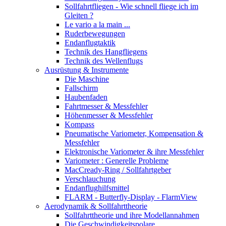
Sollfahrtfliegen - Wie schnell fliege ich im
Gleiten ?
Le vario a la main ...
Ruderbewegungen
Endanflugtaktik
Technik des Hangfliegens
Technik des Wellenflugs
Ausrüstung & Instrumente
Die Maschine
Fallschirm
Haubenfaden
Fahrtmesser & Messfehler
Höhenmesser & Messfehler
Kompass
Pneumatische Variometer, Kompensation &
Messfehler
Elektronische Variometer & ihre Messfehler
Variometer : Generelle Probleme
MacCready-Ring / Sollfahrtgeber
Verschlauchung
Endanflughilfsmittel
FLARM - Butterfly-Display - FlarmView
Aerodynamik & Sollfahrttheorie
Sollfahrttheorie und ihre Modellannahmen
Die Geschwindigkeitspolare