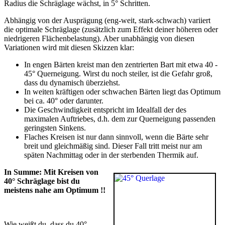
Radius die Schräglage wächst, in 5° Schritten.
Abhängig von der Ausprägung (eng-weit, stark-schwach) variiert
die optimale Schräglage (zusätzlich zum Effekt deiner höheren oder
niedrigeren Flächenbelastung). Aber unabhängig von diesen
Variationen wird mit diesen Skizzen klar:
In engen Bärten kreist man den zentrierten Bart mit etwa 40 -
45° Querneigung. Wirst du noch steiler, ist die Gefahr groß,
dass du dynamisch überziehst.
In weiten kräftigen oder schwachen Bärten liegt das Optimum
bei ca. 40° oder darunter.
Die Geschwindigkeit entspricht im Idealfall der des
maximalen Auftriebes, d.h. dem zur Querneigung passenden
geringsten Sinkens.
Flaches Kreisen ist nur dann sinnvoll, wenn die Bärte sehr
breit und gleichmäßig sind. Dieser Fall tritt meist nur am
späten Nachmittag oder in der sterbenden Thermik auf.
In Summe: Mit Kreisen von
40° Schräglage bist du
meistens nahe am Optimum !!
Wie weißt du, dass du 40°