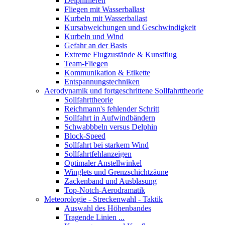
Delphinieren
Fliegen mit Wasserballast
Kurbeln mit Wasserballast
Kursabweichungen und Geschwindigkeit
Kurbeln und Wind
Gefahr an der Basis
Extreme Flugzustände & Kunstflug
Team-Fliegen
Kommunikation & Etikette
Entspannungstechniken
Aerodynamik und fortgeschrittene Sollfahrttheorie
Sollfahrttheorie
Reichmann's fehlender Schritt
Sollfahrt in Aufwindbändern
Schwabbbeln versus Delphin
Block-Speed
Sollfahrt bei starkem Wind
Sollfahrtfehlanzeigen
Optimaler Anstellwinkel
Winglets und Grenzschichtzäune
Zackenband und Ausblasung
Top-Notch-Aerodramatik
Meteorologie - Streckenwahl - Taktik
Auswahl des Höhenbandes
Tragende Linien ...