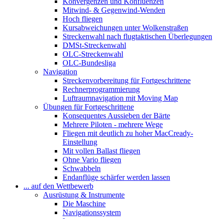
Konvergenzen und Konfluenzen
Mitwind- & Gegenwind-Wenden
Hoch fliegen
Kursabweichungen unter Wolkenstraßen
Streckenwahl nach flugtaktischen Überlegungen
DMSt-Streckenwahl
OLC-Streckenwahl
OLC-Bundesliga
Navigation
Streckenvorbereitung für Fortgeschrittene
Rechnerprogrammierung
Luftraumnavigation mit Moving Map
Übungen für Fortgeschrittene
Konsequentes Aussieben der Bärte
Mehrere Piloten - mehrere Wege
Fliegen mit deutlich zu hoher MacCready-
Einstellung
Mit vollen Ballast fliegen
Ohne Vario fliegen
Schwabbeln
Endanflüge schärfer werden lassen
... auf den Wettbewerb
Ausrüstung & Instrumente
Die Maschine
Navigationssystem