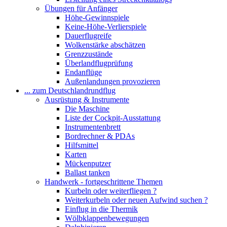
Übungen für Anfänger
Höhe-Gewinnspiele
Keine-Höhe-Verlierspiele
Dauerflugreife
Wolkenstärke abschätzen
Grenzzustände
Überlandflugprüfung
Endanflüge
Außenlandungen provozieren
... zum Deutschlandrundflug
Ausrüstung & Instrumente
Die Maschine
Liste der Cockpit-Ausstattung
Instrumentenbrett
Bordrechner & PDAs
Hilfsmittel
Karten
Mückenputzer
Ballast tanken
Handwerk - fortgeschrittene Themen
Kurbeln oder weiterfliegen ?
Weiterkurbeln oder neuen Aufwind suchen ?
Einflug in die Thermik
Wölbklappenbewegungen