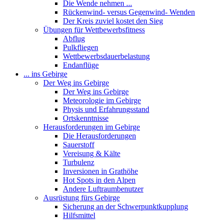
Die Wende nehmen ...
Rückenwind- versus Gegenwind- Wenden
Der Kreis zuviel kostet den Sieg
Übungen für Wettbewerbsfitness
Abflug
Pulkfliegen
Wettbewerbsdauerbelastung
Endanflüge
... ins Gebirge
Der Weg ins Gebirge
Der Weg ins Gebirge
Meteorologie im Gebirge
Physis und Erfahrungsstand
Ortskenntnisse
Herausforderungen im Gebirge
Die Herausforderungen
Sauerstoff
Vereisung & Kälte
Turbulenz
Inversionen in Grathöhe
Hot Spots in den Alpen
Andere Luftraumbenutzer
Ausrüstung fürs Gebirge
Sicherung an der Schwerpunktkupplung
Hilfsmittel