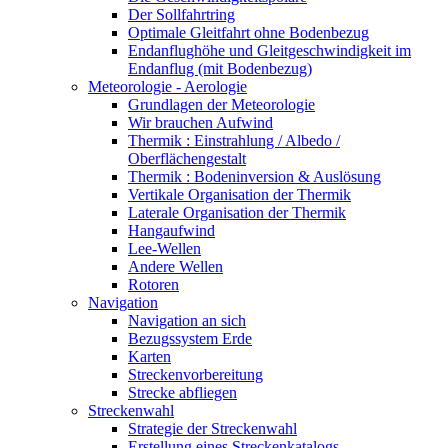
Der Sollfahrtring
Optimale Gleitfahrt ohne Bodenbezug
Endanflughöhe und Gleitgeschwindigkeit im
Endanflug (mit Bodenbezug)
Meteorologie - Aerologie
Grundlagen der Meteorologie
Wir brauchen Aufwind
Thermik : Einstrahlung / Albedo /
Oberflächengestalt
Thermik : Bodeninversion & Auslösung
Vertikale Organisation der Thermik
Laterale Organisation der Thermik
Hangaufwind
Lee-Wellen
Andere Wellen
Rotoren
Navigation
Navigation an sich
Bezugssystem Erde
Karten
Streckenvorbereitung
Strecke abfliegen
Streckenwahl
Strategie der Streckenwahl
Erstellung eines Streckenkatalogs