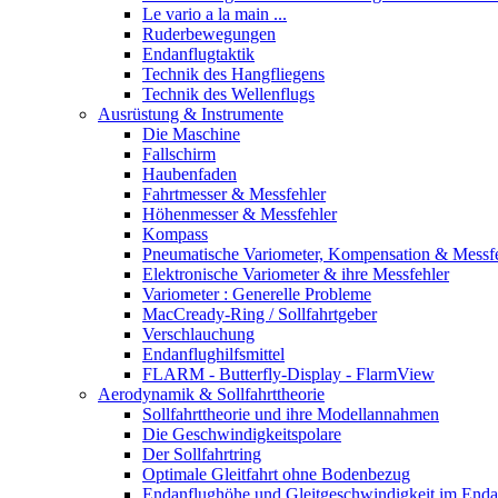
Le vario a la main ...
Ruderbewegungen
Endanflugtaktik
Technik des Hangfliegens
Technik des Wellenflugs
Ausrüstung & Instrumente
Die Maschine
Fallschirm
Haubenfaden
Fahrtmesser & Messfehler
Höhenmesser & Messfehler
Kompass
Pneumatische Variometer, Kompensation & Messf
Elektronische Variometer & ihre Messfehler
Variometer : Generelle Probleme
MacCready-Ring / Sollfahrtgeber
Verschlauchung
Endanflughilfsmittel
FLARM - Butterfly-Display - FlarmView
Aerodynamik & Sollfahrttheorie
Sollfahrttheorie und ihre Modellannahmen
Die Geschwindigkeitspolare
Der Sollfahrtring
Optimale Gleitfahrt ohne Bodenbezug
Endanflughöhe und Gleitgeschwindigkeit im Enda