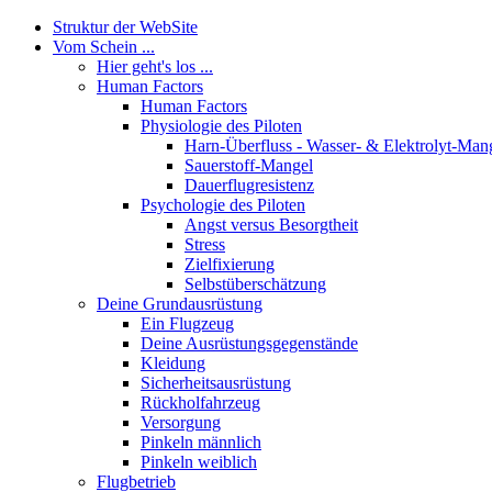
Struktur der WebSite
Vom Schein ...
Hier geht's los ...
Human Factors
Human Factors
Physiologie des Piloten
Harn-Überfluss - Wasser- & Elektrolyt-Man
Sauerstoff-Mangel
Dauerflugresistenz
Psychologie des Piloten
Angst versus Besorgtheit
Stress
Zielfixierung
Selbstüberschätzung
Deine Grundausrüstung
Ein Flugzeug
Deine Ausrüstungsgegenstände
Kleidung
Sicherheitsausrüstung
Rückholfahrzeug
Versorgung
Pinkeln männlich
Pinkeln weiblich
Flugbetrieb