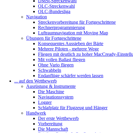
DMSt-Streckenwahl
OLC-Streckenwahl
OLC-Bundesliga
Navigation
Streckenvorbereitung für Fortgeschrittene
Rechnerprogrammierung
Luftraumnavigation mit Moving Map
Übungen für Fortgeschrittene
Konsequentes Aussieben der Bärte
Mehrere Piloten - mehrere Wege
Fliegen mit deutlich zu hoher MacCready-Einstell
Mit vollen Ballast fliegen
Ohne Vario fliegen
Schwabbeln
Endanflüge schärfer werden lassen
... auf den Wettbewerb
Ausrüstung & Instrumente
Die Maschine
Navigationssystem
Logger
Schlafplatz für Flugzeug und Hänger
Handwerk
Der erste Wettbewerb
Vorbereitung
Die Mannschaft