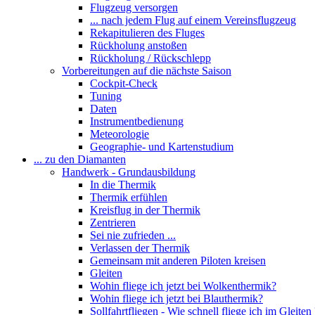
Flugzeug versorgen
... nach jedem Flug auf einem Vereinsflugzeug
Rekapitulieren des Fluges
Rückholung anstoßen
Rückholung / Rückschlepp
Vorbereitungen auf die nächste Saison
Cockpit-Check
Tuning
Daten
Instrumentbedienung
Meteorologie
Geographie- und Kartenstudium
... zu den Diamanten
Handwerk - Grundausbildung
In die Thermik
Thermik erfühlen
Kreisflug in der Thermik
Zentrieren
Sei nie zufrieden ...
Verlassen der Thermik
Gemeinsam mit anderen Piloten kreisen
Gleiten
Wohin fliege ich jetzt bei Wolkenthermik?
Wohin fliege ich jetzt bei Blauthermik?
Sollfahrtfliegen - Wie schnell fliege ich im Gleiten 