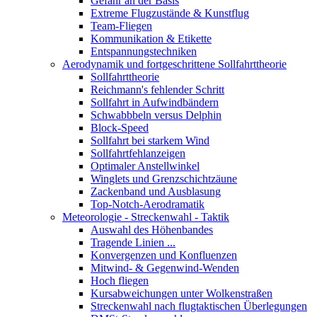
Gefahr an der Basis
Extreme Flugzustände & Kunstflug
Team-Fliegen
Kommunikation & Etikette
Entspannungstechniken
Aerodynamik und fortgeschrittene Sollfahrttheorie
Sollfahrttheorie
Reichmann's fehlender Schritt
Sollfahrt in Aufwindbändern
Schwabbbeln versus Delphin
Block-Speed
Sollfahrt bei starkem Wind
Sollfahrtfehlanzeigen
Optimaler Anstellwinkel
Winglets und Grenzschichtzäune
Zackenband und Ausblasung
Top-Notch-Aerodramatik
Meteorologie - Streckenwahl - Taktik
Auswahl des Höhenbandes
Tragende Linien ...
Konvergenzen und Konfluenzen
Mitwind- & Gegenwind-Wenden
Hoch fliegen
Kursabweichungen unter Wolkenstraßen
Streckenwahl nach flugtaktischen Überlegungen