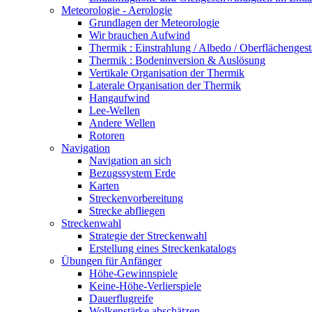
Meteorologie - Aerologie
Grundlagen der Meteorologie
Wir brauchen Aufwind
Thermik : Einstrahlung / Albedo / Oberflächengest
Thermik : Bodeninversion & Auslösung
Vertikale Organisation der Thermik
Laterale Organisation der Thermik
Hangaufwind
Lee-Wellen
Andere Wellen
Rotoren
Navigation
Navigation an sich
Bezugssystem Erde
Karten
Streckenvorbereitung
Strecke abfliegen
Streckenwahl
Strategie der Streckenwahl
Erstellung eines Streckenkatalogs
Übungen für Anfänger
Höhe-Gewinnspiele
Keine-Höhe-Verlierspiele
Dauerflugreife
Wolkenstärke abschätzen