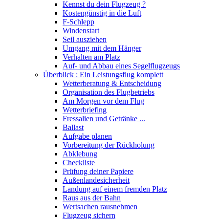
Kennst du dein Flugzeug ?
Kostengünstig in die Luft
F-Schlepp
Windenstart
Seil ausziehen
Umgang mit dem Hänger
Verhalten am Platz
Auf- und Abbau eines Segelflugzeugs
Überblick : Ein Leistungsflug komplett
Wetterberatung & Entscheidung
Organisation des Flugbetriebs
Am Morgen vor dem Flug
Wetterbriefing
Fressalien und Getränke ...
Ballast
Aufgabe planen
Vorbereitung der Rückholung
Abklebung
Checkliste
Prüfung deiner Papiere
Außenlandesicherheit
Landung auf einem fremden Platz
Raus aus der Bahn
Wertsachen rausnehmen
Flugzeug sichern