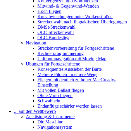
Konvergenzen und Konfluenzen
Mitwind- & Gegenwind-Wenden
Hoch fliegen
Kursabweichungen unter Wolkenstraßen
Streckenwahl nach flugtaktischen Überlegungen
DMSt-Streckenwahl
OLC-Streckenwahl
OLC-Bundesliga
Navigation
Streckenvorbereitung für Fortgeschrittene
Rechnerprogrammierung
Luftraumnavigation mit Moving Map
Übungen für Fortgeschrittene
Konsequentes Aussieben der Bärte
Mehrere Piloten - mehrere Wege
Fliegen mit deutlich zu hoher MacCready-
Einstellung
Mit vollen Ballast fliegen
Ohne Vario fliegen
Schwabbeln
Endanflüge schärfer werden lassen
... auf den Wettbewerb
Ausrüstung & Instrumente
Die Maschine
Navigationssystem