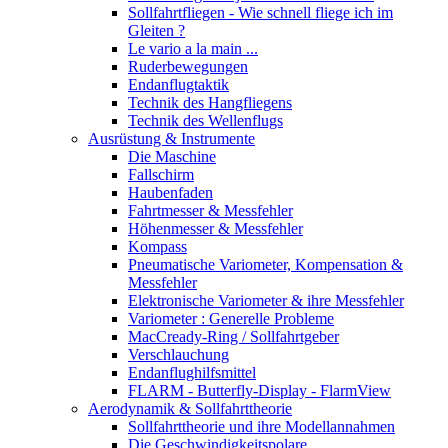
Sollfahrtfliegen - Wie schnell fliege ich im
Gleiten ?
Le vario a la main ...
Ruderbewegungen
Endanflugtaktik
Technik des Hangfliegens
Technik des Wellenflugs
Ausrüstung & Instrumente
Die Maschine
Fallschirm
Haubenfaden
Fahrtmesser & Messfehler
Höhenmesser & Messfehler
Kompass
Pneumatische Variometer, Kompensation &
Messfehler
Elektronische Variometer & ihre Messfehler
Variometer : Generelle Probleme
MacCready-Ring / Sollfahrtgeber
Verschlauchung
Endanflughilfsmittel
FLARM - Butterfly-Display - FlarmView
Aerodynamik & Sollfahrttheorie
Sollfahrttheorie und ihre Modellannahmen
Die Geschwindigkeitspolare