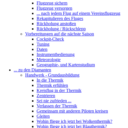
Flugzeug sichern
Flugzeug versorgen
... nach jedem Flug auf einem Vereinsflugzeug
Rekapitulieren des Fluges
Rückholung anstoßen
Rückholung / Rückschlepp
Vorbereitungen auf die nächste Saison
Cockpit-Check
Tuning
Daten
Instrumentbedienung
Meteorologie
Geographie- und Kartenstudium
... zu den Diamanten
Handwerk - Grundausbildung
In die Thermik
Thermik erfühlen
Kreisflug in der Thermik
Zentrieren
Sei nie zufrieden ...
Verlassen der Thermik
Gemeinsam mit anderen Piloten kreisen
Gleiten
Wohin fliege ich jetzt bei Wolkenthermik?
Wohin fliege ich jetzt bei Blauthermik?