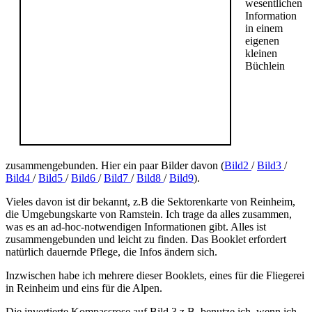
wesentlichen
Information
in einem
eigenen
kleinen
Büchlein
zusammengebunden. Hier ein paar Bilder davon (
Bild2
/
Bild3
/
Bild4
/
Bild5
/
Bild6
/
Bild7
/
Bild8
/
Bild9
).
Vieles davon ist dir bekannt, z.B die Sektorenkarte von Reinheim,
die Umgebungskarte von Ramstein. Ich trage da alles zusammen,
was es an ad-hoc-notwendigen Informationen gibt. Alles ist
zusammengebunden und leicht zu finden. Das Booklet erfordert
natürlich dauernde Pflege, die Infos ändern sich.
Inzwischen habe ich mehrere dieser Booklets, eines für die Fliegerei
in Reinheim und eins für die Alpen.
Die invertierte Kompassrose auf Bild 3 z.B. benutze ich, wenn ich