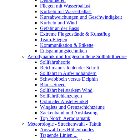
Delphinieren
Fliegen mit Wasserballast
Kurbeln mit Wasserballast
Kursabweichungen und Geschwindigkeit
Kurbeln und Wind
Gefahr an der Basis
Extreme Flugzustände & Kunstflug
Team-Fliegen
Kommunikation & Etikette
Entspannungstechniken
Aerodynamik und fortgeschrittene Sollfahrttheorie
Sollfahrttheorie
Reichmann's fehlender Schritt
Sollfahrt in Aufwindbändern
Schwabbbeln versus Delphin
Block-Speed
Sollfahrt bei starkem Wind
Sollfahrtfehlanzeigen
Optimaler Anstellwinkel
Winglets und Grenzschichtzäune
Zackenband und Ausblasung
Top-Notch-Aerodramatik
Meteorologie - Streckenwahl - Taktik
Auswahl des Höhenbandes
Tragende Linien ...