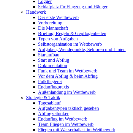
Logger
Schlafplatz für Flugzeug und Hänger
Handwerk
Der erste Wettbewerb
Vorbereitung
Die Mannschaft
Briefing, Regeln & Gepflogenheiten
Typen von Aufgaben
Selbstorganisation im Wettbewerb
Aufgaben, Wendepunkte, Sektoren und Linien
Startaufbau
Start und Abflug
Dokumentation
Funk und Team im Wettbewerb
Vor dem Abflug & beim Abflug
Pulkfliegerei
Endanflugpraxis
Außenlandung im Wettbewerb
Strategie & Taktik
Tagesablauf
Aufgabentypen taktisch gesehen
Abflugzeitpoker
Endanflug im Wettbewerb
Team-Fliegen im Wettbewerb
Fliegen mit Wasserballast im Wettbewerb