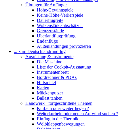
Übungen für Anfänger
Höhe-Gewinnspiele
Keine-Höhe-Verlierspiele
Dauerflugreife
Wolkenstärke abschätzen
Grenzzustände
Überlandflugprüfung
Endanflüge
Außenlandungen provozieren
... zum Deutschlandrundflug
Ausrüstung & Instrumente
Die Maschine
Liste der Cockpit-Ausstattung
Instrumentenbrett
Bordrechner & PDAs
Hilfsmittel
Karten
Mückenputzer
Ballast tanken
Handwerk - fortgeschrittene Themen
Kurbeln oder weiterfliegen ?
Weiterkurbeln oder neuen Aufwind suchen ?
Einflug in die Thermik
Wölbklappenbewegungen