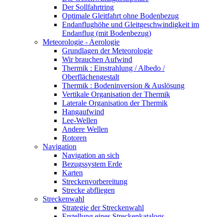
Der Sollfahrtring
Optimale Gleitfahrt ohne Bodenbezug
Endanflughöhe und Gleitgeschwindigkeit im
Endanflug (mit Bodenbezug)
Meteorologie - Aerologie
Grundlagen der Meteorologie
Wir brauchen Aufwind
Thermik : Einstrahlung / Albedo /
Oberflächengestalt
Thermik : Bodeninversion & Auslösung
Vertikale Organisation der Thermik
Laterale Organisation der Thermik
Hangaufwind
Lee-Wellen
Andere Wellen
Rotoren
Navigation
Navigation an sich
Bezugssystem Erde
Karten
Streckenvorbereitung
Strecke abfliegen
Streckenwahl
Strategie der Streckenwahl
Erstellung eines Streckenkatalogs