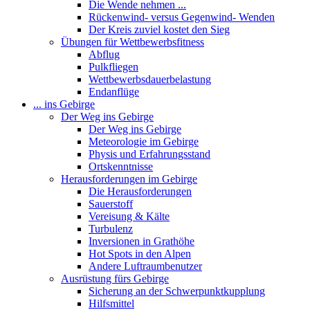
Die Wende nehmen ...
Rückenwind- versus Gegenwind- Wenden
Der Kreis zuviel kostet den Sieg
Übungen für Wettbewerbsfitness
Abflug
Pulkfliegen
Wettbewerbsdauerbelastung
Endanflüge
... ins Gebirge
Der Weg ins Gebirge
Der Weg ins Gebirge
Meteorologie im Gebirge
Physis und Erfahrungsstand
Ortskenntnisse
Herausforderungen im Gebirge
Die Herausforderungen
Sauerstoff
Vereisung & Kälte
Turbulenz
Inversionen in Grathöhe
Hot Spots in den Alpen
Andere Luftraumbenutzer
Ausrüstung fürs Gebirge
Sicherung an der Schwerpunktkupplung
Hilfsmittel