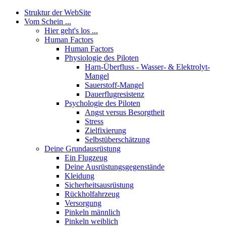
Struktur der WebSite
Vom Schein ...
Hier geht's los ...
Human Factors
Human Factors
Physiologie des Piloten
Harn-Überfluss - Wasser- & Elektrolyt-
Mangel
Sauerstoff-Mangel
Dauerflugresistenz
Psychologie des Piloten
Angst versus Besorgtheit
Stress
Zielfixierung
Selbstüberschätzung
Deine Grundausrüstung
Ein Flugzeug
Deine Ausrüstungsgegenstände
Kleidung
Sicherheitsausrüstung
Rückholfahrzeug
Versorgung
Pinkeln männlich
Pinkeln weiblich