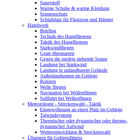
Sauerstoff
Warme Schuhe & warme Kleidung
Sonnenschutz
Schlafplatz für Flugzeug und Hänger
Handwerk
Briefing
Technik des Hangfliegens
Taktik des Hangfliegens
Starkwindfliegen
Grate überqueren
Gegen die niedrig stehende Sonne
Landung bei Starkwind
Landung in unlandbarem Gelände
Außenlandungen im Gebirge
Rotoren
Welle fliegen
Navigation bei Wellenflügen
Sollfahrt bei Wellenflügen
Meteorologie - Streckenwahl - Taktik
Eingewöhnung an einen Platz im Gebirge
Talwindsysteme
Thermischer oder dynamischer oder thermo-
dynamischer Aufwind
Wetterentwicklung & Streckenwahl
Übungen für Gebirgsfitness