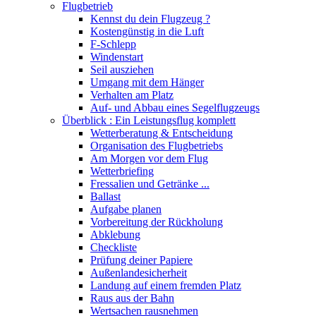
Flugbetrieb
Kennst du dein Flugzeug ?
Kostengünstig in die Luft
F-Schlepp
Windenstart
Seil ausziehen
Umgang mit dem Hänger
Verhalten am Platz
Auf- und Abbau eines Segelflugzeugs
Überblick : Ein Leistungsflug komplett
Wetterberatung & Entscheidung
Organisation des Flugbetriebs
Am Morgen vor dem Flug
Wetterbriefing
Fressalien und Getränke ...
Ballast
Aufgabe planen
Vorbereitung der Rückholung
Abklebung
Checkliste
Prüfung deiner Papiere
Außenlandesicherheit
Landung auf einem fremden Platz
Raus aus der Bahn
Wertsachen rausnehmen