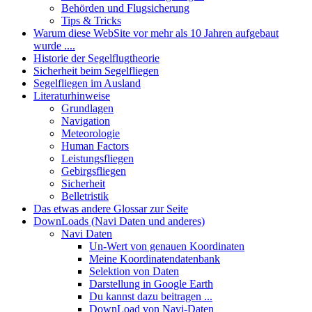
Behörden und Flugsicherung
Tips & Tricks
Warum diese WebSite vor mehr als 10 Jahren aufgebaut
wurde ....
Historie der Segelflugtheorie
Sicherheit beim Segelfliegen
Segelfliegen im Ausland
Literaturhinweise
Grundlagen
Navigation
Meteorologie
Human Factors
Leistungsfliegen
Gebirgsfliegen
Sicherheit
Belletristik
Das etwas andere Glossar zur Seite
DownLoads (Navi Daten und anderes)
Navi Daten
Un-Wert von genauen Koordinaten
Meine Koordinatendatenbank
Selektion von Daten
Darstellung in Google Earth
Du kannst dazu beitragen ...
DownLoad von Navi-Daten