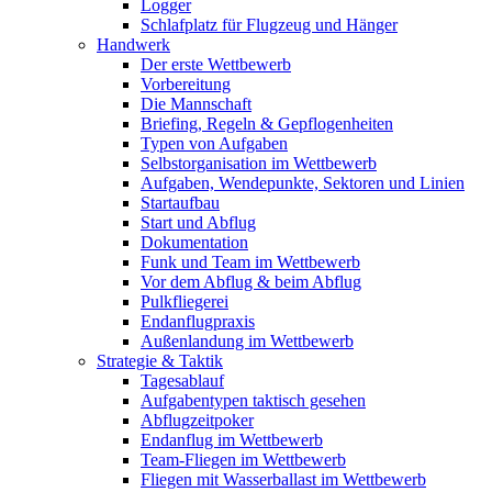
Logger
Schlafplatz für Flugzeug und Hänger
Handwerk
Der erste Wettbewerb
Vorbereitung
Die Mannschaft
Briefing, Regeln & Gepflogenheiten
Typen von Aufgaben
Selbstorganisation im Wettbewerb
Aufgaben, Wendepunkte, Sektoren und Linien
Startaufbau
Start und Abflug
Dokumentation
Funk und Team im Wettbewerb
Vor dem Abflug & beim Abflug
Pulkfliegerei
Endanflugpraxis
Außenlandung im Wettbewerb
Strategie & Taktik
Tagesablauf
Aufgabentypen taktisch gesehen
Abflugzeitpoker
Endanflug im Wettbewerb
Team-Fliegen im Wettbewerb
Fliegen mit Wasserballast im Wettbewerb