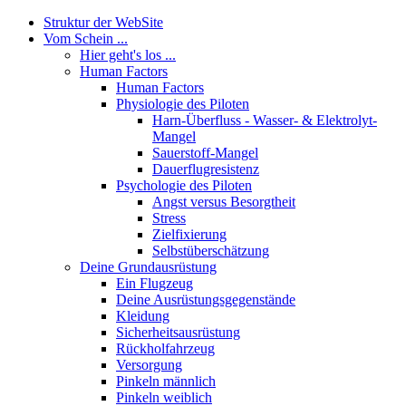
Struktur der WebSite
Vom Schein ...
Hier geht's los ...
Human Factors
Human Factors
Physiologie des Piloten
Harn-Überfluss - Wasser- & Elektrolyt-
Mangel
Sauerstoff-Mangel
Dauerflugresistenz
Psychologie des Piloten
Angst versus Besorgtheit
Stress
Zielfixierung
Selbstüberschätzung
Deine Grundausrüstung
Ein Flugzeug
Deine Ausrüstungsgegenstände
Kleidung
Sicherheitsausrüstung
Rückholfahrzeug
Versorgung
Pinkeln männlich
Pinkeln weiblich