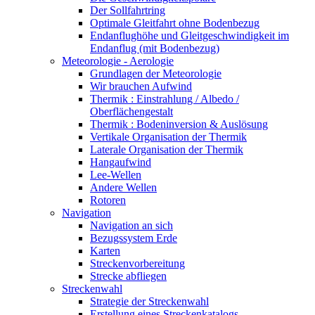
Der Sollfahrtring
Optimale Gleitfahrt ohne Bodenbezug
Endanflughöhe und Gleitgeschwindigkeit im
Endanflug (mit Bodenbezug)
Meteorologie - Aerologie
Grundlagen der Meteorologie
Wir brauchen Aufwind
Thermik : Einstrahlung / Albedo /
Oberflächengestalt
Thermik : Bodeninversion & Auslösung
Vertikale Organisation der Thermik
Laterale Organisation der Thermik
Hangaufwind
Lee-Wellen
Andere Wellen
Rotoren
Navigation
Navigation an sich
Bezugssystem Erde
Karten
Streckenvorbereitung
Strecke abfliegen
Streckenwahl
Strategie der Streckenwahl
Erstellung eines Streckenkatalogs