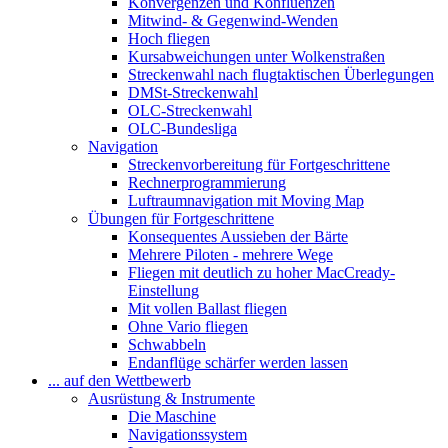
Konvergenzen und Konfluenzen
Mitwind- & Gegenwind-Wenden
Hoch fliegen
Kursabweichungen unter Wolkenstraßen
Streckenwahl nach flugtaktischen Überlegungen
DMSt-Streckenwahl
OLC-Streckenwahl
OLC-Bundesliga
Navigation
Streckenvorbereitung für Fortgeschrittene
Rechnerprogrammierung
Luftraumnavigation mit Moving Map
Übungen für Fortgeschrittene
Konsequentes Aussieben der Bärte
Mehrere Piloten - mehrere Wege
Fliegen mit deutlich zu hoher MacCready-
Einstellung
Mit vollen Ballast fliegen
Ohne Vario fliegen
Schwabbeln
Endanflüge schärfer werden lassen
... auf den Wettbewerb
Ausrüstung & Instrumente
Die Maschine
Navigationssystem