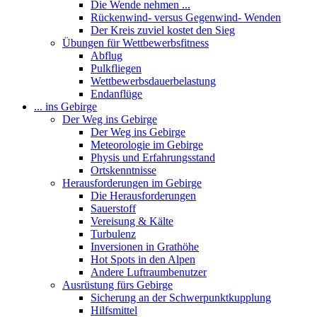
Die Wende nehmen ...
Rückenwind- versus Gegenwind- Wenden
Der Kreis zuviel kostet den Sieg
Übungen für Wettbewerbsfitness
Abflug
Pulkfliegen
Wettbewerbsdauerbelastung
Endanflüge
... ins Gebirge
Der Weg ins Gebirge
Der Weg ins Gebirge
Meteorologie im Gebirge
Physis und Erfahrungsstand
Ortskenntnisse
Herausforderungen im Gebirge
Die Herausforderungen
Sauerstoff
Vereisung & Kälte
Turbulenz
Inversionen in Grathöhe
Hot Spots in den Alpen
Andere Luftraumbenutzer
Ausrüstung fürs Gebirge
Sicherung an der Schwerpunktkupplung
Hilfsmittel