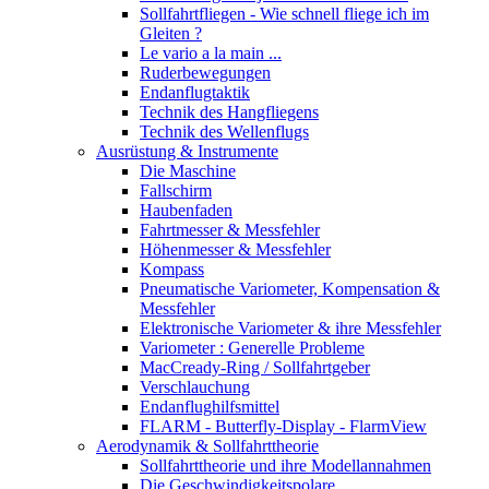
Sollfahrtfliegen - Wie schnell fliege ich im
Gleiten ?
Le vario a la main ...
Ruderbewegungen
Endanflugtaktik
Technik des Hangfliegens
Technik des Wellenflugs
Ausrüstung & Instrumente
Die Maschine
Fallschirm
Haubenfaden
Fahrtmesser & Messfehler
Höhenmesser & Messfehler
Kompass
Pneumatische Variometer, Kompensation &
Messfehler
Elektronische Variometer & ihre Messfehler
Variometer : Generelle Probleme
MacCready-Ring / Sollfahrtgeber
Verschlauchung
Endanflughilfsmittel
FLARM - Butterfly-Display - FlarmView
Aerodynamik & Sollfahrttheorie
Sollfahrttheorie und ihre Modellannahmen
Die Geschwindigkeitspolare