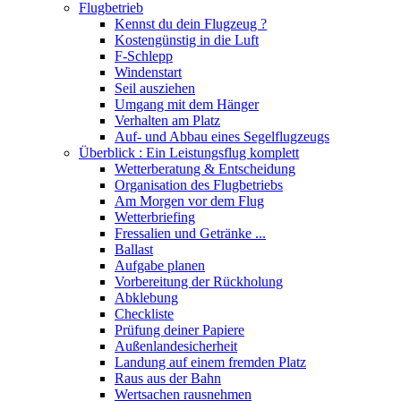
Flugbetrieb
Kennst du dein Flugzeug ?
Kostengünstig in die Luft
F-Schlepp
Windenstart
Seil ausziehen
Umgang mit dem Hänger
Verhalten am Platz
Auf- und Abbau eines Segelflugzeugs
Überblick : Ein Leistungsflug komplett
Wetterberatung & Entscheidung
Organisation des Flugbetriebs
Am Morgen vor dem Flug
Wetterbriefing
Fressalien und Getränke ...
Ballast
Aufgabe planen
Vorbereitung der Rückholung
Abklebung
Checkliste
Prüfung deiner Papiere
Außenlandesicherheit
Landung auf einem fremden Platz
Raus aus der Bahn
Wertsachen rausnehmen