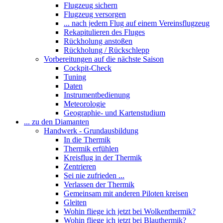
Flugzeug sichern
Flugzeug versorgen
... nach jedem Flug auf einem Vereinsflugzeug
Rekapitulieren des Fluges
Rückholung anstoßen
Rückholung / Rückschlepp
Vorbereitungen auf die nächste Saison
Cockpit-Check
Tuning
Daten
Instrumentbedienung
Meteorologie
Geographie- und Kartenstudium
... zu den Diamanten
Handwerk - Grundausbildung
In die Thermik
Thermik erfühlen
Kreisflug in der Thermik
Zentrieren
Sei nie zufrieden ...
Verlassen der Thermik
Gemeinsam mit anderen Piloten kreisen
Gleiten
Wohin fliege ich jetzt bei Wolkenthermik?
Wohin fliege ich jetzt bei Blauthermik?