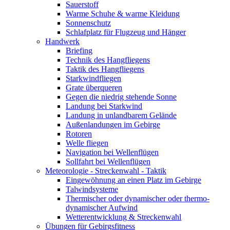
Sauerstoff
Warme Schuhe & warme Kleidung
Sonnenschutz
Schlafplatz für Flugzeug und Hänger
Handwerk
Briefing
Technik des Hangfliegens
Taktik des Hangfliegens
Starkwindfliegen
Grate überqueren
Gegen die niedrig stehende Sonne
Landung bei Starkwind
Landung in unlandbarem Gelände
Außenlandungen im Gebirge
Rotoren
Welle fliegen
Navigation bei Wellenflügen
Sollfahrt bei Wellenflügen
Meteorologie - Streckenwahl - Taktik
Eingewöhnung an einen Platz im Gebirge
Talwindsysteme
Thermischer oder dynamischer oder thermo-
dynamischer Aufwind
Wetterentwicklung & Streckenwahl
Übungen für Gebirgsfitness