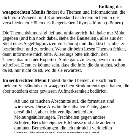
Entlang des
waagerechten Menüs
findest du Themen und Informationen, die
dich vom Wissens- und Könnensstand nach dem Schein in die
verschiedenen Höhen des fliegerischen Olymps führen (können).
Die Themenbäume sind tief und umfangreich. Ich habe mir Mühe
gegeben (und bin noch dabei, siehe die Baustellen), alles aus der
Sicht eines Segelflugnovizen vollständig und didaktisch sauber zu
beschreiben und zu ordnen. Wenn dir beim Lesen Themen fehlen,
dann informiere mich bitte. Allerdings bitte ich dich, den
Themenbaum einer Expertise-Stufe ganz zu lesen, bevor du mir
schreibst. Denn es könnte sein, dass die Info, die du suchst, schon
da ist, nur nicht da ist, wo du sie erwartest.
Im senkrechten Menü
findest du die Themen, die sich nach
meinem Verständnis der waagerechten Struktur entzogen haben, die
aber trotzdem einer gewissen Aufmerksamkeit bedürfen.
Ab und zu tauchen Abschnitte auf, die formatiert sind
wie dieser. Diese Abschnitte enthalten Zitate, ganz
persönliche, aber nicht verallgemeinerbare
Meinungsäußerungen, Frechheiten gegen andere,
Schoten, Berichte eigener Erlebnisse und alle anderen
dummen Bemerkungen, die ich mir nicht verkneifen