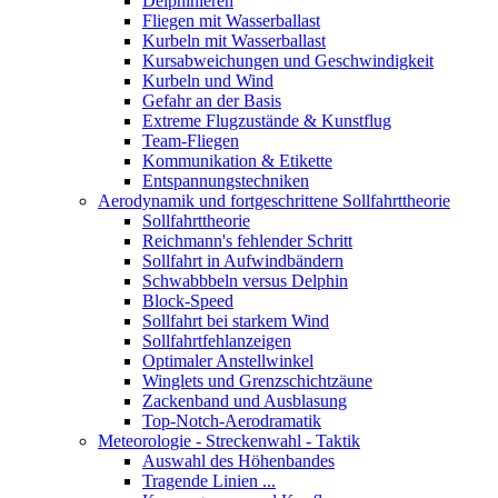
Delphinieren
Fliegen mit Wasserballast
Kurbeln mit Wasserballast
Kursabweichungen und Geschwindigkeit
Kurbeln und Wind
Gefahr an der Basis
Extreme Flugzustände & Kunstflug
Team-Fliegen
Kommunikation & Etikette
Entspannungstechniken
Aerodynamik und fortgeschrittene Sollfahrttheorie
Sollfahrttheorie
Reichmann's fehlender Schritt
Sollfahrt in Aufwindbändern
Schwabbbeln versus Delphin
Block-Speed
Sollfahrt bei starkem Wind
Sollfahrtfehlanzeigen
Optimaler Anstellwinkel
Winglets und Grenzschichtzäune
Zackenband und Ausblasung
Top-Notch-Aerodramatik
Meteorologie - Streckenwahl - Taktik
Auswahl des Höhenbandes
Tragende Linien ...