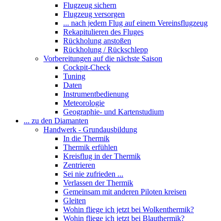
Flugzeug sichern
Flugzeug versorgen
... nach jedem Flug auf einem Vereinsflugzeug
Rekapitulieren des Fluges
Rückholung anstoßen
Rückholung / Rückschlepp
Vorbereitungen auf die nächste Saison
Cockpit-Check
Tuning
Daten
Instrumentbedienung
Meteorologie
Geographie- und Kartenstudium
... zu den Diamanten
Handwerk - Grundausbildung
In die Thermik
Thermik erfühlen
Kreisflug in der Thermik
Zentrieren
Sei nie zufrieden ...
Verlassen der Thermik
Gemeinsam mit anderen Piloten kreisen
Gleiten
Wohin fliege ich jetzt bei Wolkenthermik?
Wohin fliege ich jetzt bei Blauthermik?