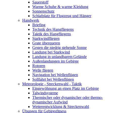
Sauerstoff
Warme Schuhe & warme Kleidung
Sonnenschutz
Schlafplatz für Flugzeug und Hänger
Handwerk
Briefing
Technik des Hangfliegens
Taktik des Hangfliegens
Starkwindfliegen
Grate überqueren
Gegen die niedrig stehende Sonne
Landung bei Starkwind
Landung in unlandbarem Gelände
Außenlandungen im Gebirge
Rotoren
Welle fliegen
Navigation bei Wellenflügen
Sollfahrt bei Wellenflügen
Meteorologie - Streckenwahl - Taktik
Eingewöhnung an einen Platz im Gebirge
Talwindsysteme
Thermischer oder dynamischer oder thermo-
dynamischer Aufwind
Wetterentwicklung & Streckenwahl
Übungen für Gebirgsfitness