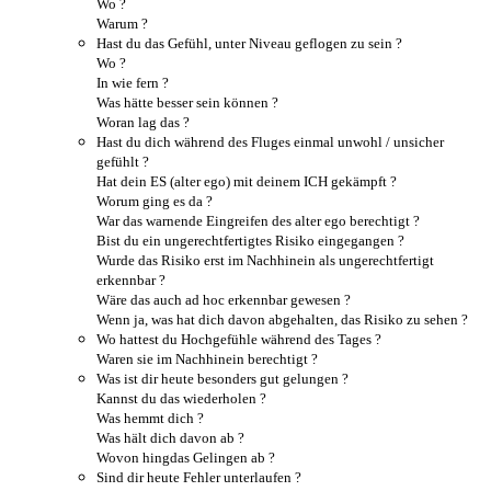
Wo ?
Warum ?
Hast du das Gefühl, unter Niveau geflogen zu sein ?
Wo ?
In wie fern ?
Was hätte besser sein können ?
Woran lag das ?
Hast du dich während des Fluges einmal unwohl / unsicher
gefühlt ?
Hat dein ES (alter ego) mit deinem ICH gekämpft ?
Worum ging es da ?
War das warnende Eingreifen des alter ego berechtigt ?
Bist du ein ungerechtfertigtes Risiko eingegangen ?
Wurde das Risiko erst im Nachhinein als ungerechtfertigt
erkennbar ?
Wäre das auch ad hoc erkennbar gewesen ?
Wenn ja, was hat dich davon abgehalten, das Risiko zu sehen ?
Wo hattest du Hochgefühle während des Tages ?
Waren sie im Nachhinein berechtigt ?
Was ist dir heute besonders gut gelungen ?
Kannst du das wiederholen ?
Was hemmt dich ?
Was hält dich davon ab ?
Wovon hingdas Gelingen ab ?
Sind dir heute Fehler unterlaufen ?