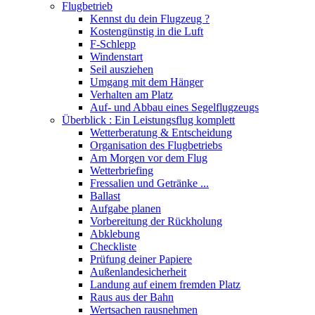
Flugbetrieb
Kennst du dein Flugzeug ?
Kostengünstig in die Luft
F-Schlepp
Windenstart
Seil ausziehen
Umgang mit dem Hänger
Verhalten am Platz
Auf- und Abbau eines Segelflugzeugs
Überblick : Ein Leistungsflug komplett
Wetterberatung & Entscheidung
Organisation des Flugbetriebs
Am Morgen vor dem Flug
Wetterbriefing
Fressalien und Getränke ...
Ballast
Aufgabe planen
Vorbereitung der Rückholung
Abklebung
Checkliste
Prüfung deiner Papiere
Außenlandesicherheit
Landung auf einem fremden Platz
Raus aus der Bahn
Wertsachen rausnehmen