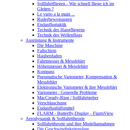
Sollfahrtfliegen - Wie schnell fliege ich im
Gleiten ?
Le vario a la main ...
Ruderbewegungen
Endanflugtaktik
Technik des Hangfliegens
Technik des Wellenflugs
Ausrüstung & Instrumente
Die Maschine
Fallschirm
Haubenfaden
Fahrtmesser & Messfehler
Höhenmesser & Messfehler
Kompass
Pneumatische Variometer, Kompensation &
Messfehler
Elektronische Variometer & ihre Messfehler
Variometer : Generelle Probleme
MacCready-Ring / Sollfahrtgeber
Verschlauchung
Endanflughilfsmittel
FLARM - Butterfly-Display - FlarmView
Aerodynamik & Sollfahrttheorie
Sollfahrttheorie und ihre Modellannahmen
Die Geschwindigkeitspolare