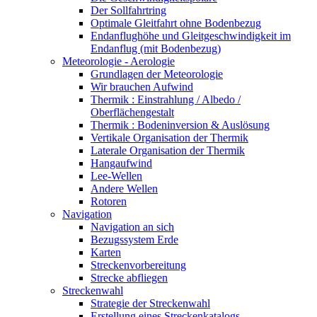
Der Sollfahrtring
Optimale Gleitfahrt ohne Bodenbezug
Endanflughöhe und Gleitgeschwindigkeit im
Endanflug (mit Bodenbezug)
Meteorologie - Aerologie
Grundlagen der Meteorologie
Wir brauchen Aufwind
Thermik : Einstrahlung / Albedo /
Oberflächengestalt
Thermik : Bodeninversion & Auslösung
Vertikale Organisation der Thermik
Laterale Organisation der Thermik
Hangaufwind
Lee-Wellen
Andere Wellen
Rotoren
Navigation
Navigation an sich
Bezugssystem Erde
Karten
Streckenvorbereitung
Strecke abfliegen
Streckenwahl
Strategie der Streckenwahl
Erstellung eines Streckenkatalogs