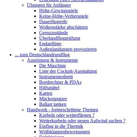
Übungen für Anfänger
Höhe-Gewinnspiele
Keine-Höhe-Verlierspiele
Dauerflugreife
Wolkenstärke abschätzen
Grenzzustände
Überlandflugprüfung
Endanflüge
Außenlandungen provozieren
... zum Deutschlandrundflug
Ausrüstung & Instrumente
Die Maschine
Liste der Cockpit-Ausstattung
Instrumentenbrett
Bordrechner & PDAs
Hilfsmittel
Karten
Mückenputzer
Ballast tanken
Handwerk - fortgeschrittene Themen
Kurbeln oder weiterfliegen ?
Weiterkurbeln oder neuen Aufwind suchen ?
Einflug in die Thermik
Wölbklappenbewegungen