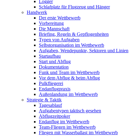
Logger
Schlafplatz für Flugzeug und Hänger
Handwerk
Der erste Wettbewerb
Vorbereitung
Die Mannschaft
Briefing, Regeln & Gepflogenheiten
Typen von Aufgaben
Selbstorganisation im Wettbewerb
Aufgaben, Wendepunkte, Sektoren und Linien
Startaufbau
Start und Abflug
Dokumentation
Funk und Team im Wettbewerb
Vor dem Abflug & beim Abflug
Pulkfliegerei
Endanflugpraxis
Außenlandung im Wettbewerb
Strategie & Taktik
Tagesablauf
Aufgabentypen taktisch gesehen
Abflugzeitpoker
Endanflug im Wettbewerb
Team-Fliegen im Wettbewerb
Fliegen mit Wasserballast im Wettbewerb