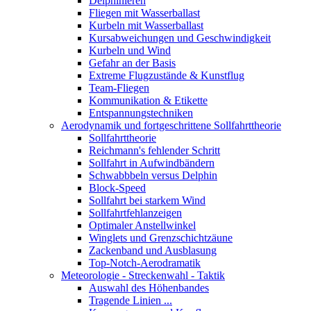
Delphinieren
Fliegen mit Wasserballast
Kurbeln mit Wasserballast
Kursabweichungen und Geschwindigkeit
Kurbeln und Wind
Gefahr an der Basis
Extreme Flugzustände & Kunstflug
Team-Fliegen
Kommunikation & Etikette
Entspannungstechniken
Aerodynamik und fortgeschrittene Sollfahrttheorie
Sollfahrttheorie
Reichmann's fehlender Schritt
Sollfahrt in Aufwindbändern
Schwabbbeln versus Delphin
Block-Speed
Sollfahrt bei starkem Wind
Sollfahrtfehlanzeigen
Optimaler Anstellwinkel
Winglets und Grenzschichtzäune
Zackenband und Ausblasung
Top-Notch-Aerodramatik
Meteorologie - Streckenwahl - Taktik
Auswahl des Höhenbandes
Tragende Linien ...