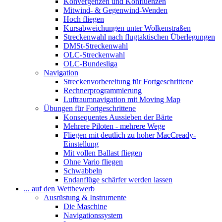
Konvergenzen und Konfluenzen
Mitwind- & Gegenwind-Wenden
Hoch fliegen
Kursabweichungen unter Wolkenstraßen
Streckenwahl nach flugtaktischen Überlegungen
DMSt-Streckenwahl
OLC-Streckenwahl
OLC-Bundesliga
Navigation
Streckenvorbereitung für Fortgeschrittene
Rechnerprogrammierung
Luftraumnavigation mit Moving Map
Übungen für Fortgeschrittene
Konsequentes Aussieben der Bärte
Mehrere Piloten - mehrere Wege
Fliegen mit deutlich zu hoher MacCready-
Einstellung
Mit vollen Ballast fliegen
Ohne Vario fliegen
Schwabbeln
Endanflüge schärfer werden lassen
... auf den Wettbewerb
Ausrüstung & Instrumente
Die Maschine
Navigationssystem