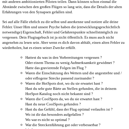
mit anderen ambitionierten Piloten teilen. Dann können schon einmal die
Abstände zwischen den großen Flügen so lang sein, dass die Details der alten
Erfahrungen von den Synapsen gefallen sind.
Sei auf alle Fälle ehrlich zu dir selbst und anerkenne und notiere alle deine
Fehler. Unser Hirn und unsere Psyche haben die (entwicklungsgeschichtlich
notwendige) Eigenschaft, Fehler und Gefahrenpunkte schnellstmöglich zu
vergessen. Dein Flugtagebuch ist ja nicht öffentlich. Es muss auch nicht
angenehm zu lesen sein. Aber wenn es dich davon abhält, einen alten Fehler zu
wiederholen, hat es einen seiner Zwecke erfüllt.
Hattest du was in den Vorbereitungen vergessen ?
Oder einem Thema zu wenig Aufmerksamkeit gewidmet ?
Hatte das gravierende Folgen im Flug ?
Waren die Einschätzung des Wetters und die angestrebte und /
oder erflogene Strecke passend zueinander ?
Waren die HotSpots dort, wo du sie erwartet hast ?
Hast du sehr gute Bärte an Stellen gefunden, die in deinem
HotSpot-Katalog noch nicht bekannt sind ?
Waren die CoolSpots da, wo du sie erwartet hast ?
Hast du neue CoolSpots gefunden ?
Hast du das Gefühl, dass der Flug optimal verlaufen ist ?
Wo ist dir das besonders aufgefallen ?
Wo war es nicht so optimal ?
War die Streckenführung gut oder verbesserbar ?