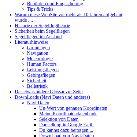
Behörden und Flugsicherung
Tips & Tricks
Warum diese WebSite vor mehr als 10 Jahren aufgebaut
wurde ....
Historie der Segelflugtheorie
Sicherheit beim Segelfliegen
Segelfliegen im Ausland
Literaturhinweise
Grundlagen
Navigation
Meteorologie
Human Factors
Leistungsfliegen
Gebirgsfliegen
Sicherheit
Belletristik
Das etwas andere Glossar zur Seite
DownLoads (Navi Daten und anderes)
Navi Daten
Un-Wert von genauen Koordinaten
Meine Koordinatendatenbank
Selektion von Daten
Darstellung in Google Earth
Du kannst dazu beitragen ...
DownLoad von Navi-Daten