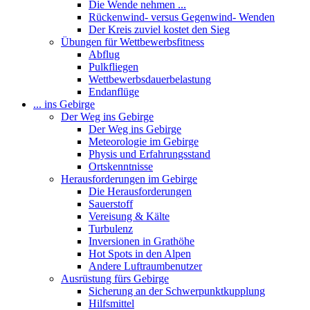
Die Wende nehmen ...
Rückenwind- versus Gegenwind- Wenden
Der Kreis zuviel kostet den Sieg
Übungen für Wettbewerbsfitness
Abflug
Pulkfliegen
Wettbewerbsdauerbelastung
Endanflüge
... ins Gebirge
Der Weg ins Gebirge
Der Weg ins Gebirge
Meteorologie im Gebirge
Physis und Erfahrungsstand
Ortskenntnisse
Herausforderungen im Gebirge
Die Herausforderungen
Sauerstoff
Vereisung & Kälte
Turbulenz
Inversionen in Grathöhe
Hot Spots in den Alpen
Andere Luftraumbenutzer
Ausrüstung fürs Gebirge
Sicherung an der Schwerpunktkupplung
Hilfsmittel