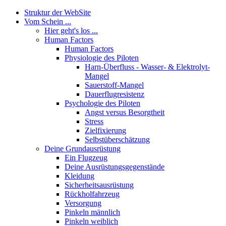
Struktur der WebSite
Vom Schein ...
Hier geht's los ...
Human Factors
Human Factors
Physiologie des Piloten
Harn-Überfluss - Wasser- & Elektrolyt-
Mangel
Sauerstoff-Mangel
Dauerflugresistenz
Psychologie des Piloten
Angst versus Besorgtheit
Stress
Zielfixierung
Selbstüberschätzung
Deine Grundausrüstung
Ein Flugzeug
Deine Ausrüstungsgegenstände
Kleidung
Sicherheitsausrüstung
Rückholfahrzeug
Versorgung
Pinkeln männlich
Pinkeln weiblich