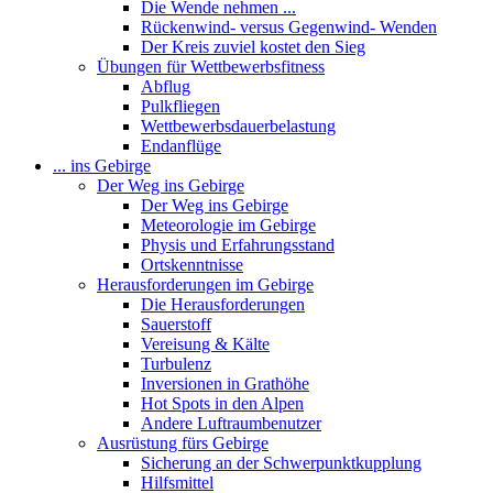
Die Wende nehmen ...
Rückenwind- versus Gegenwind- Wenden
Der Kreis zuviel kostet den Sieg
Übungen für Wettbewerbsfitness
Abflug
Pulkfliegen
Wettbewerbsdauerbelastung
Endanflüge
... ins Gebirge
Der Weg ins Gebirge
Der Weg ins Gebirge
Meteorologie im Gebirge
Physis und Erfahrungsstand
Ortskenntnisse
Herausforderungen im Gebirge
Die Herausforderungen
Sauerstoff
Vereisung & Kälte
Turbulenz
Inversionen in Grathöhe
Hot Spots in den Alpen
Andere Luftraumbenutzer
Ausrüstung fürs Gebirge
Sicherung an der Schwerpunktkupplung
Hilfsmittel