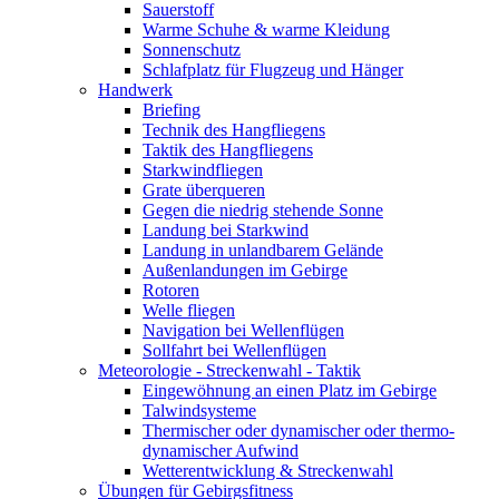
Sauerstoff
Warme Schuhe & warme Kleidung
Sonnenschutz
Schlafplatz für Flugzeug und Hänger
Handwerk
Briefing
Technik des Hangfliegens
Taktik des Hangfliegens
Starkwindfliegen
Grate überqueren
Gegen die niedrig stehende Sonne
Landung bei Starkwind
Landung in unlandbarem Gelände
Außenlandungen im Gebirge
Rotoren
Welle fliegen
Navigation bei Wellenflügen
Sollfahrt bei Wellenflügen
Meteorologie - Streckenwahl - Taktik
Eingewöhnung an einen Platz im Gebirge
Talwindsysteme
Thermischer oder dynamischer oder thermo-
dynamischer Aufwind
Wetterentwicklung & Streckenwahl
Übungen für Gebirgsfitness