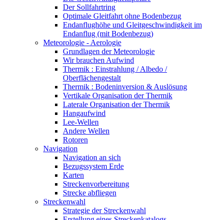
Der Sollfahrtring
Optimale Gleitfahrt ohne Bodenbezug
Endanflughöhe und Gleitgeschwindigkeit im
Endanflug (mit Bodenbezug)
Meteorologie - Aerologie
Grundlagen der Meteorologie
Wir brauchen Aufwind
Thermik : Einstrahlung / Albedo /
Oberflächengestalt
Thermik : Bodeninversion & Auslösung
Vertikale Organisation der Thermik
Laterale Organisation der Thermik
Hangaufwind
Lee-Wellen
Andere Wellen
Rotoren
Navigation
Navigation an sich
Bezugssystem Erde
Karten
Streckenvorbereitung
Strecke abfliegen
Streckenwahl
Strategie der Streckenwahl
Erstellung eines Streckenkatalogs