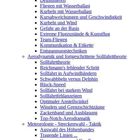
Delphinieren
Fliegen mit Wasserballast
Kurbeln mit Wasserballast
Kursabweichungen und Geschwindigkeit
Kurbeln und Wind
Gefahr an der Basis
Extreme Flugzustände & Kunstflug
Team-Fliegen
Kommunikation & Etikette
Entspannungstechniken
Aerodynamik und fortgeschrittene Sollfahrttheorie
Sollfahrttheorie
Reichmann's fehlender Schritt
Sollfahrt in Aufwindbändern
Schwabbbeln versus Delphin
Block-Speed
Sollfahrt bei starkem Wind
Sollfahrtfehlanzeigen
Optimaler Anstellwinkel
Winglets und Grenzschichtzäune
Zackenband und Ausblasung
Top-Notch-Aerodramatik
Meteorologie - Streckenwahl - Taktik
Auswahl des Höhenbandes
Tragende Linien ...