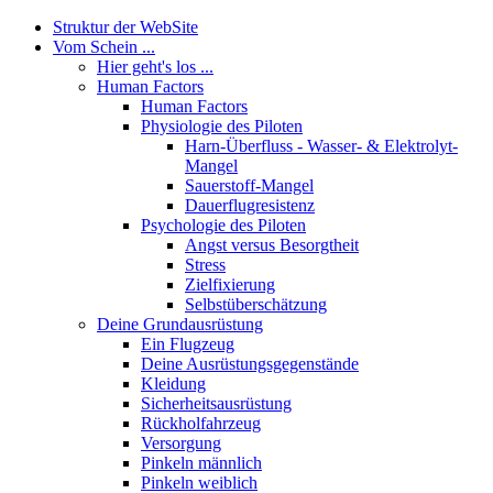
Struktur der WebSite
Vom Schein ...
Hier geht's los ...
Human Factors
Human Factors
Physiologie des Piloten
Harn-Überfluss - Wasser- & Elektrolyt-
Mangel
Sauerstoff-Mangel
Dauerflugresistenz
Psychologie des Piloten
Angst versus Besorgtheit
Stress
Zielfixierung
Selbstüberschätzung
Deine Grundausrüstung
Ein Flugzeug
Deine Ausrüstungsgegenstände
Kleidung
Sicherheitsausrüstung
Rückholfahrzeug
Versorgung
Pinkeln männlich
Pinkeln weiblich