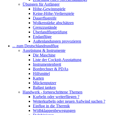
Übungen für Anfänger
Höhe-Gewinnspiele
Keine-Höhe-Verlierspiele
Dauerflugreife
Wolkenstärke abschätzen
Grenzzustände
Überlandflugprüfung
Endanflüge
Außenlandungen provozieren
... zum Deutschlandrundflug
Ausrüstung & Instrumente
Die Maschine
Liste der Cockpit-Ausstattung
Instrumentenbrett
Bordrechner & PDAs
Hilfsmittel
Karten
Mückenputzer
Ballast tanken
Handwerk - fortgeschrittene Themen
Kurbeln oder weiterfliegen ?
Weiterkurbeln oder neuen Aufwind suchen ?
Einflug in die Thermik
Wölbklappenbewegungen