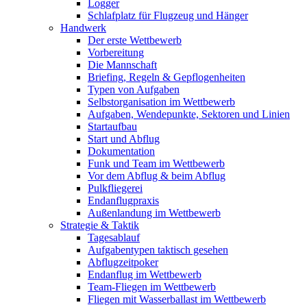
Logger
Schlafplatz für Flugzeug und Hänger
Handwerk
Der erste Wettbewerb
Vorbereitung
Die Mannschaft
Briefing, Regeln & Gepflogenheiten
Typen von Aufgaben
Selbstorganisation im Wettbewerb
Aufgaben, Wendepunkte, Sektoren und Linien
Startaufbau
Start und Abflug
Dokumentation
Funk und Team im Wettbewerb
Vor dem Abflug & beim Abflug
Pulkfliegerei
Endanflugpraxis
Außenlandung im Wettbewerb
Strategie & Taktik
Tagesablauf
Aufgabentypen taktisch gesehen
Abflugzeitpoker
Endanflug im Wettbewerb
Team-Fliegen im Wettbewerb
Fliegen mit Wasserballast im Wettbewerb