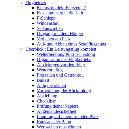
Flugbetrieb
Kennst du dein Flugzeug ?
Kostengünstig in die Luft
F-Schlepp
Windenstart
Seil ausziehen
Umgang mit dem Hänger
Verhalten am Platz
Auf- und Abbau eines Segelflugzeugs
Überblick : Ein Leistungsflug komplett
Wetterberatung & Entscheidung
Organisation des Flugbetriebs
Am Morgen vor dem Flug
Wetterbriefing
Fressalien und Getränke ...
Ballast
Aufgabe planen
Vorbereitung der Rückholung
Abklebung
Checkliste
Prüfung deiner Papiere
Außenlandesicherheit
Landung auf einem fremden Platz
Raus aus der Bahn
Wertsachen rausnehmen