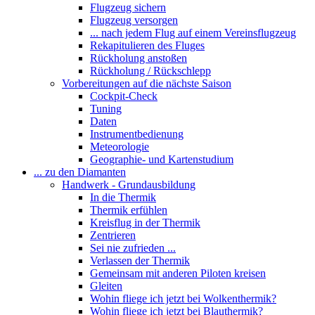
Flugzeug sichern
Flugzeug versorgen
... nach jedem Flug auf einem Vereinsflugzeug
Rekapitulieren des Fluges
Rückholung anstoßen
Rückholung / Rückschlepp
Vorbereitungen auf die nächste Saison
Cockpit-Check
Tuning
Daten
Instrumentbedienung
Meteorologie
Geographie- und Kartenstudium
... zu den Diamanten
Handwerk - Grundausbildung
In die Thermik
Thermik erfühlen
Kreisflug in der Thermik
Zentrieren
Sei nie zufrieden ...
Verlassen der Thermik
Gemeinsam mit anderen Piloten kreisen
Gleiten
Wohin fliege ich jetzt bei Wolkenthermik?
Wohin fliege ich jetzt bei Blauthermik?