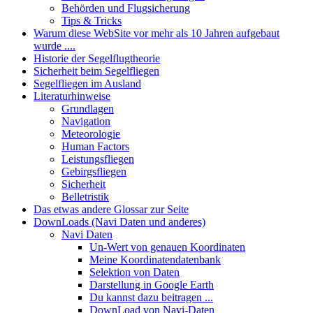
Behörden und Flugsicherung
Tips & Tricks
Warum diese WebSite vor mehr als 10 Jahren aufgebaut
wurde ....
Historie der Segelflugtheorie
Sicherheit beim Segelfliegen
Segelfliegen im Ausland
Literaturhinweise
Grundlagen
Navigation
Meteorologie
Human Factors
Leistungsfliegen
Gebirgsfliegen
Sicherheit
Belletristik
Das etwas andere Glossar zur Seite
DownLoads (Navi Daten und anderes)
Navi Daten
Un-Wert von genauen Koordinaten
Meine Koordinatendatenbank
Selektion von Daten
Darstellung in Google Earth
Du kannst dazu beitragen ...
DownLoad von Navi-Daten