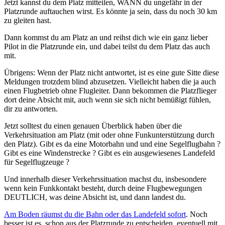
Jetzt kannst du dem Platz mitteilen, WANN du ungefähr in der
Platzrunde auftauchen wirst. Es könnte ja sein, dass du noch 30 km
zu gleiten hast.
Dann kommst du am Platz an und reihst dich wie ein ganz lieber
Pilot in die Platzrunde ein, und dabei teilst du dem Platz das auch
mit.
Übrigens: Wenn der Platz nicht antwortet, ist es eine gute Sitte diese
Meldungen trotzdem blind abzusetzen. Vielleicht haben die ja auch
einen Flugbetrieb ohne Flugleiter. Dann bekommen die Platzflieger
dort deine Absicht mit, auch wenn sie sich nicht bemüßigt fühlen,
dir zu antworten.
Jetzt solltest du einen genauen Überblick haben über die
Verkehrsituation am Platz (mit oder ohne Funkunterstützung durch
den Platz). Gibt es da eine Motorbahn und und eine Segelflugbahn ?
Gibt es eine Windenstrecke ? Gibt es ein ausgewiesenes Landefeld
für Segelflugzeuge ?
Und innerhalb dieser Verkehrssituation machst du, insbesondere
wenn kein Funkkontakt besteht, durch deine Flugbewegungen
DEUTLICH, was deine Absicht ist, und dann landest du.
Am Boden räumst du die Bahn oder das Landefeld sofort
. Noch
besser ist es, schon aus der Platzrunde zu entscheiden, eventuell mit