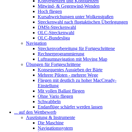
Konvergenzen und Konfluenzen
Mitwind- & Gegenwind-Wenden
Hoch fliegen
Kursabweichungen unter Wolkenstraßen
Streckenwahl nach flugtaktischen Überlegungen
DMSt-Streckenwahl
OLC-Streckenwahl
OLC-Bundesliga
Navigation
Streckenvorbereitung für Fortgeschrittene
Rechnerprogrammierung
Luftraumnavigation mit Moving Map
Übungen für Fortgeschrittene
Konsequentes Aussieben der Bärte
Mehrere Piloten - mehrere Wege
Fliegen mit deutlich zu hoher MacCready-
Einstellung
Mit vollen Ballast fliegen
Ohne Vario fliegen
Schwabbeln
Endanflüge schärfer werden lassen
... auf den Wettbewerb
Ausrüstung & Instrumente
Die Maschine
Navigationssystem