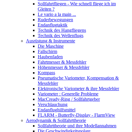
Sollfahrtfliegen - Wie schnell fliege ich im
Gleiten ?
Le vario a la main ...
Ruderbewegungen
Endanflugtaktik
Technik des Hangfliegens
Technik des Wellenflugs
Ausrüstung & Instrumente
Die Maschine
Fallschirm
Haubenfaden
Fahrtmesser & Messfehler
Höhenmesser & Messfehler
Kompass
Pneumatische Variometer, Kompensation &
Messfehler
Elektronische Variometer & ihre Messfehler
Variometer : Generelle Probleme
MacCready-Ring / Sollfahrtgeber
Verschlauchung
Endanflughilfsmittel
FLARM - Butterfly-Display - FlarmView
Aerodynamik & Sollfahrttheorie
Sollfahrttheorie und ihre Modellannahmen
Die Geschwindigkeitspolare