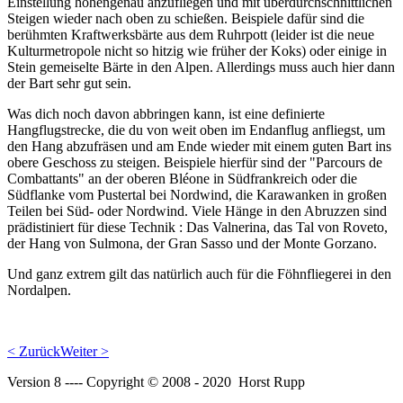
Einstellung höhengenau anzufliegen und mit überdurchschnittlichen
Steigen wieder nach oben zu schießen. Beispiele dafür sind die
berühmten Kraftwerksbärte aus dem Ruhrpott (leider ist die neue
Kulturmetropole nicht so hitzig wie früher der Koks) oder einige in
Stein gemeiselte Bärte in den Alpen. Allerdings muss auch hier dann
der Bart sehr gut sein.
Was dich noch davon abbringen kann, ist eine definierte
Hangflugstrecke, die du von weit oben im Endanflug anfliegst, um
den Hang abzufräsen und am Ende wieder mit einem guten Bart ins
obere Geschoss zu steigen. Beispiele hierfür sind der "Parcours de
Combattants" an der oberen Bléone in Südfrankreich oder die
Südflanke vom Pustertal bei Nordwind, die Karawanken in großen
Teilen bei Süd- oder Nordwind. Viele Hänge in den Abruzzen sind
prädistiniert für diese Technik : Das Valnerina, das Tal von Roveto,
der Hang von Sulmona, der Gran Sasso und der Monte Gorzano.
Und ganz extrem gilt das natürlich auch für die Föhnfliegerei in den
Nordalpen.
< Zurück
Weiter >
Version 8 ---- Copyright © 2008 - 2020 Horst Rupp