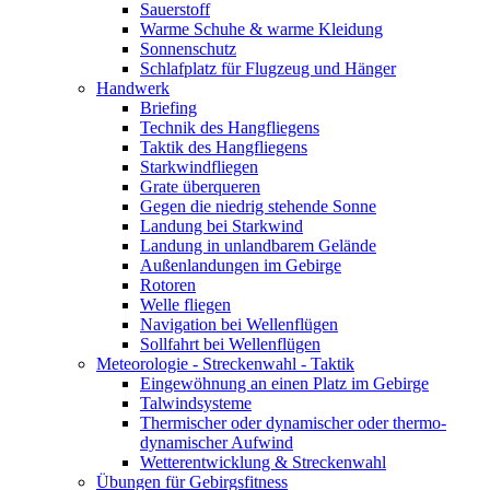
Sauerstoff
Warme Schuhe & warme Kleidung
Sonnenschutz
Schlafplatz für Flugzeug und Hänger
Handwerk
Briefing
Technik des Hangfliegens
Taktik des Hangfliegens
Starkwindfliegen
Grate überqueren
Gegen die niedrig stehende Sonne
Landung bei Starkwind
Landung in unlandbarem Gelände
Außenlandungen im Gebirge
Rotoren
Welle fliegen
Navigation bei Wellenflügen
Sollfahrt bei Wellenflügen
Meteorologie - Streckenwahl - Taktik
Eingewöhnung an einen Platz im Gebirge
Talwindsysteme
Thermischer oder dynamischer oder thermo-
dynamischer Aufwind
Wetterentwicklung & Streckenwahl
Übungen für Gebirgsfitness