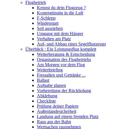
Flugbetrieb
Kennst du dein Flugzeug ?
Kostengünstig in die Luft
F-Schlepp
Windenstart
Seil ausziehen
Umgang mit dem Hänger
Verhalten am Platz
Auf- und Abbau eines Segelflugzeugs
Überblick : Ein Leistungsflug komplett
Wetterberatung & Entscheidung
Organisation des Flugbetriebs
Am Morgen vor dem Flug
Wetterbriefing
Fressalien und Getränke ...
Ballast
Aufgabe planen
Vorbereitung der Rückholung
Abklebung
Checkliste
Prüfung deiner Papiere
Außenlandesicherheit
Landung auf einem fremden Platz
Raus aus der Bahn
Wertsachen rausnehmen