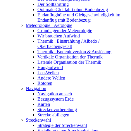
Der Sollfahrtring
Optimale Gleitfahrt ohne Bodenbezug
Endanflughöhe und Gleitgeschwindigkeit im
Endanflug (mit Bodenbezug)
Meteorologie - Aerologie
Grundlagen der Meteorologie
Wir brauchen Aufwind
Thermik : Einstrahlung / Albedo /
Oberflächengestalt
Thermik : Bodeninversion & Auslösung
Vertikale Organisation der Thermik
Laterale Organisation der Thermik
Hangaufwind
Lee-Wellen
Andere Wellen
Rotoren
Navigation
Navigation an sich
Bezugssystem Erde
Karten
Streckenvorbereitung
Strecke abfliegen
Streckenwahl
Strategie der Streckenwahl
Erstellung eines Streckenkatalogs