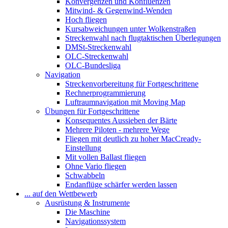
Konvergenzen und Konfluenzen
Mitwind- & Gegenwind-Wenden
Hoch fliegen
Kursabweichungen unter Wolkenstraßen
Streckenwahl nach flugtaktischen Überlegungen
DMSt-Streckenwahl
OLC-Streckenwahl
OLC-Bundesliga
Navigation
Streckenvorbereitung für Fortgeschrittene
Rechnerprogrammierung
Luftraumnavigation mit Moving Map
Übungen für Fortgeschrittene
Konsequentes Aussieben der Bärte
Mehrere Piloten - mehrere Wege
Fliegen mit deutlich zu hoher MacCready-
Einstellung
Mit vollen Ballast fliegen
Ohne Vario fliegen
Schwabbeln
Endanflüge schärfer werden lassen
... auf den Wettbewerb
Ausrüstung & Instrumente
Die Maschine
Navigationssystem