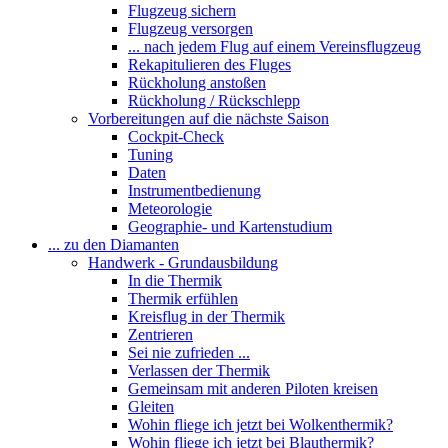
Flugzeug sichern
Flugzeug versorgen
... nach jedem Flug auf einem Vereinsflugzeug
Rekapitulieren des Fluges
Rückholung anstoßen
Rückholung / Rückschlepp
Vorbereitungen auf die nächste Saison
Cockpit-Check
Tuning
Daten
Instrumentbedienung
Meteorologie
Geographie- und Kartenstudium
... zu den Diamanten
Handwerk - Grundausbildung
In die Thermik
Thermik erfühlen
Kreisflug in der Thermik
Zentrieren
Sei nie zufrieden ...
Verlassen der Thermik
Gemeinsam mit anderen Piloten kreisen
Gleiten
Wohin fliege ich jetzt bei Wolkenthermik?
Wohin fliege ich jetzt bei Blauthermik?