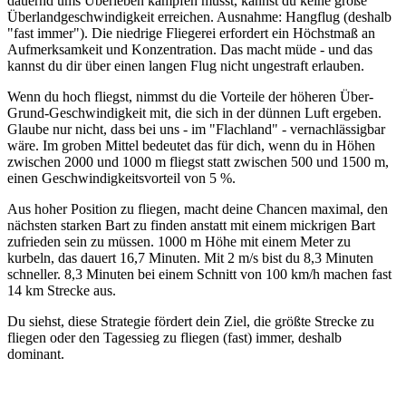
dauernd ums Überleben kämpfen musst, kannst du keine große
Überlandgeschwindigkeit erreichen. Ausnahme: Hangflug (deshalb
"fast immer"). Die niedrige Fliegerei erfordert ein Höchstmaß an
Aufmerksamkeit und Konzentration. Das macht müde - und das
kannst du dir über einen langen Flug nicht ungestraft erlauben.
Wenn du hoch fliegst, nimmst du die Vorteile der höheren Über-
Grund-Geschwindigkeit mit, die sich in der dünnen Luft ergeben.
Glaube nur nicht, dass bei uns - im "Flachland" - vernachlässigbar
wäre. Im groben Mittel bedeutet das für dich, wenn du in Höhen
zwischen 2000 und 1000 m fliegst statt zwischen 500 und 1500 m,
einen Geschwindigkeitsvorteil von 5 %.
Aus hoher Position zu fliegen, macht deine Chancen maximal, den
nächsten starken Bart zu finden anstatt mit einem mickrigen Bart
zufrieden sein zu müssen. 1000 m Höhe mit einem Meter zu
kurbeln, das dauert 16,7 Minuten. Mit 2 m/s bist du 8,3 Minuten
schneller. 8,3 Minuten bei einem Schnitt von 100 km/h machen fast
14 km Strecke aus.
Du siehst, diese Strategie fördert dein Ziel, die größte Strecke zu
fliegen oder den Tagessieg zu fliegen (fast) immer, deshalb
dominant.