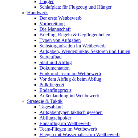
Logger
Schlafplatz für Flugzeug und Hänger
Handwerk
Der erste Wettbewerb
Vorbereitung
Die Mannschaft
Briefing, Regeln & Gepflogenheiten
Typen von Aufgaben
Selbstorganisation im Wettbewerb
Aufgaben, Wendepunkte, Sektoren und Linien
Startaufbau
Start und Abflug
Dokumentation
Funk und Team im Wettbewerb
Vor dem Abflug & beim Abflug
Pulkfliegerei
Endanflugpraxis
Außenlandung im Wettbewerb
Strategie & Taktik
Tagesablauf
Aufgabentypen taktisch gesehen
Abflugzeitpoker
Endanflug im Wettbewerb
Team-Fliegen im Wettbewerb
Fliegen mit Wasserballast im Wettbewerb