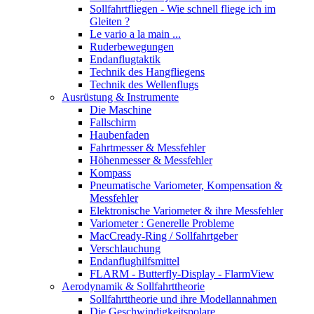
Sollfahrtfliegen - Wie schnell fliege ich im
Gleiten ?
Le vario a la main ...
Ruderbewegungen
Endanflugtaktik
Technik des Hangfliegens
Technik des Wellenflugs
Ausrüstung & Instrumente
Die Maschine
Fallschirm
Haubenfaden
Fahrtmesser & Messfehler
Höhenmesser & Messfehler
Kompass
Pneumatische Variometer, Kompensation &
Messfehler
Elektronische Variometer & ihre Messfehler
Variometer : Generelle Probleme
MacCready-Ring / Sollfahrtgeber
Verschlauchung
Endanflughilfsmittel
FLARM - Butterfly-Display - FlarmView
Aerodynamik & Sollfahrttheorie
Sollfahrttheorie und ihre Modellannahmen
Die Geschwindigkeitspolare