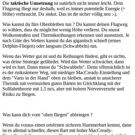
Die
taktische Umsetzung
ist natürlich nicht immer leicht. Dein
Flugzeug fliegt nur deshalb, weil es immer potentielle Energie (=
Höhe) verbraucht. Du sinkst. Das ist dir sicher völlig neu :-).
Was kannst du fürs Obenbleiben tun ? Du kannst deinen Flugweg
so wählen, dass du möglichst wenig Höhe verlierst. Du musst
Wolkenstraßen und Thermikreihungen erkennen und ausnutzen. Je
nach Güte des Wetters kannst du das gigantisch schnell (reines
Delphin-Fliegen) oder langsam (Schwabbeln) tun.
Wenn das Wetter gut ist und du Reihungen findest, gibt es nichts,
was deine Strategie gefährdet. Wird das Wetter schwächer, dann
wird es hart. Dann musst du "Schwabbeln". Denn offensichtlich ist
es der risikoärmere Weg, mit niedriger MacCready-Einstellung und
dem "Vario in der Hand" oben zu bleiben, anstatt in unsicherer
Thermik mit vereinzelten guten Bärten im Gleichklang mit der
Sollfahrttheorie mit 1,5 m/s, aber mit hohem Nervenverzehr und
Risiko zu fliegen.
Was kann dich vom "oben fliegen" abbringen ?
Wenn du voraus einen ortsfesten sicheren Hammerbart kennst, dann
ist es allemal schneller, diesen Bart mit hoher MacCready-