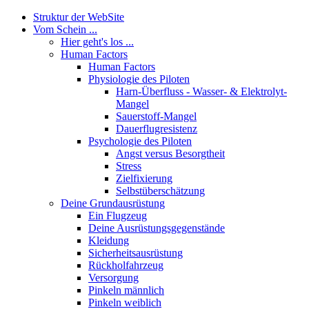
Struktur der WebSite
Vom Schein ...
Hier geht's los ...
Human Factors
Human Factors
Physiologie des Piloten
Harn-Überfluss - Wasser- & Elektrolyt-
Mangel
Sauerstoff-Mangel
Dauerflugresistenz
Psychologie des Piloten
Angst versus Besorgtheit
Stress
Zielfixierung
Selbstüberschätzung
Deine Grundausrüstung
Ein Flugzeug
Deine Ausrüstungsgegenstände
Kleidung
Sicherheitsausrüstung
Rückholfahrzeug
Versorgung
Pinkeln männlich
Pinkeln weiblich