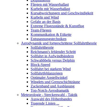
Delphinieren
Fliegen mit Wasserballast
Kurbeln mit Wasserballast
Kursabweichungen und Geschwindigkeit
Kurbeln und Wind
Gefahr an der Basis
Extreme Flugzustände & Kunstflug
Team-Fliegen
Kommunikation & Etikette
Entspannungstechniken
Aerodynamik und fortgeschrittene Sollfahrttheorie
Sollfahrttheorie
Reichmann's fehlender Schritt
Sollfahrt in Aufwindbändern
Schwabbbeln versus Delphin
Block-Speed
Sollfahrt bei starkem Wind
Sollfahrtfehlanzeigen
Optimaler Anstellwinkel
Winglets und Grenzschichtzäune
Zackenband und Ausblasung
Top-Notch-Aerodramatik
Meteorologie - Streckenwahl - Taktik
Auswahl des Höhenbandes
Tragende Linien ...