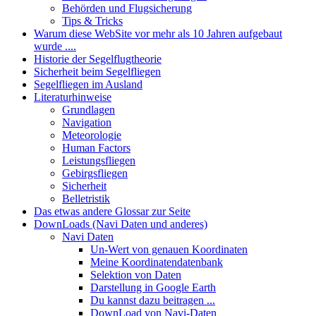
Behörden und Flugsicherung
Tips & Tricks
Warum diese WebSite vor mehr als 10 Jahren aufgebaut
wurde ....
Historie der Segelflugtheorie
Sicherheit beim Segelfliegen
Segelfliegen im Ausland
Literaturhinweise
Grundlagen
Navigation
Meteorologie
Human Factors
Leistungsfliegen
Gebirgsfliegen
Sicherheit
Belletristik
Das etwas andere Glossar zur Seite
DownLoads (Navi Daten und anderes)
Navi Daten
Un-Wert von genauen Koordinaten
Meine Koordinatendatenbank
Selektion von Daten
Darstellung in Google Earth
Du kannst dazu beitragen ...
DownLoad von Navi-Daten