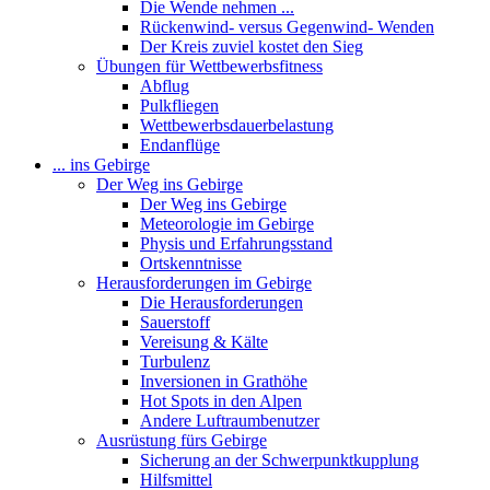
Die Wende nehmen ...
Rückenwind- versus Gegenwind- Wenden
Der Kreis zuviel kostet den Sieg
Übungen für Wettbewerbsfitness
Abflug
Pulkfliegen
Wettbewerbsdauerbelastung
Endanflüge
... ins Gebirge
Der Weg ins Gebirge
Der Weg ins Gebirge
Meteorologie im Gebirge
Physis und Erfahrungsstand
Ortskenntnisse
Herausforderungen im Gebirge
Die Herausforderungen
Sauerstoff
Vereisung & Kälte
Turbulenz
Inversionen in Grathöhe
Hot Spots in den Alpen
Andere Luftraumbenutzer
Ausrüstung fürs Gebirge
Sicherung an der Schwerpunktkupplung
Hilfsmittel