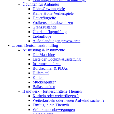
Übungen für Anfänger
Höhe-Gewinnspiele
Keine-Höhe-Verlierspiele
Dauerflugreife
Wolkenstärke abschätzen
Grenzzustände
Überlandflugprüfung
Endanflüge
Außenlandungen provozieren
... zum Deutschlandrundflug
Ausrüstung & Instrumente
Die Maschine
Liste der Cockpit-Ausstattung
Instrumentenbrett
Bordrechner & PDAs
Hilfsmittel
Karten
Mückenputzer
Ballast tanken
Handwerk - fortgeschrittene Themen
Kurbeln oder weiterfliegen ?
Weiterkurbeln oder neuen Aufwind suchen ?
Einflug in die Thermik
Wölbklappenbewegungen