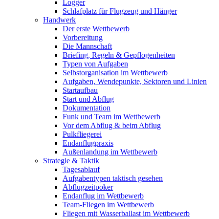
Logger
Schlafplatz für Flugzeug und Hänger
Handwerk
Der erste Wettbewerb
Vorbereitung
Die Mannschaft
Briefing, Regeln & Gepflogenheiten
Typen von Aufgaben
Selbstorganisation im Wettbewerb
Aufgaben, Wendepunkte, Sektoren und Linien
Startaufbau
Start und Abflug
Dokumentation
Funk und Team im Wettbewerb
Vor dem Abflug & beim Abflug
Pulkfliegerei
Endanflugpraxis
Außenlandung im Wettbewerb
Strategie & Taktik
Tagesablauf
Aufgabentypen taktisch gesehen
Abflugzeitpoker
Endanflug im Wettbewerb
Team-Fliegen im Wettbewerb
Fliegen mit Wasserballast im Wettbewerb