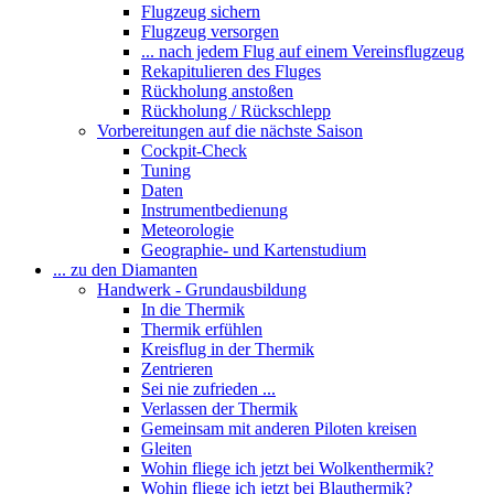
Flugzeug sichern
Flugzeug versorgen
... nach jedem Flug auf einem Vereinsflugzeug
Rekapitulieren des Fluges
Rückholung anstoßen
Rückholung / Rückschlepp
Vorbereitungen auf die nächste Saison
Cockpit-Check
Tuning
Daten
Instrumentbedienung
Meteorologie
Geographie- und Kartenstudium
... zu den Diamanten
Handwerk - Grundausbildung
In die Thermik
Thermik erfühlen
Kreisflug in der Thermik
Zentrieren
Sei nie zufrieden ...
Verlassen der Thermik
Gemeinsam mit anderen Piloten kreisen
Gleiten
Wohin fliege ich jetzt bei Wolkenthermik?
Wohin fliege ich jetzt bei Blauthermik?