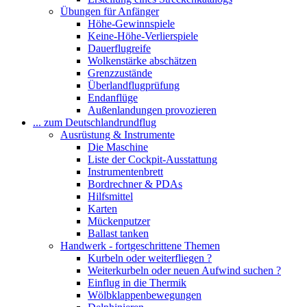
Übungen für Anfänger
Höhe-Gewinnspiele
Keine-Höhe-Verlierspiele
Dauerflugreife
Wolkenstärke abschätzen
Grenzzustände
Überlandflugprüfung
Endanflüge
Außenlandungen provozieren
... zum Deutschlandrundflug
Ausrüstung & Instrumente
Die Maschine
Liste der Cockpit-Ausstattung
Instrumentenbrett
Bordrechner & PDAs
Hilfsmittel
Karten
Mückenputzer
Ballast tanken
Handwerk - fortgeschrittene Themen
Kurbeln oder weiterfliegen ?
Weiterkurbeln oder neuen Aufwind suchen ?
Einflug in die Thermik
Wölbklappenbewegungen