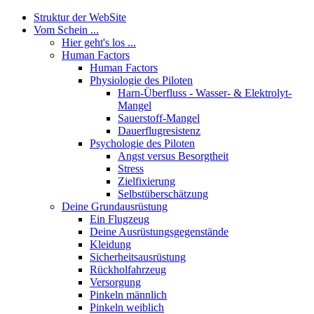
Struktur der WebSite
Vom Schein ...
Hier geht's los ...
Human Factors
Human Factors
Physiologie des Piloten
Harn-Überfluss - Wasser- & Elektrolyt-
Mangel
Sauerstoff-Mangel
Dauerflugresistenz
Psychologie des Piloten
Angst versus Besorgtheit
Stress
Zielfixierung
Selbstüberschätzung
Deine Grundausrüstung
Ein Flugzeug
Deine Ausrüstungsgegenstände
Kleidung
Sicherheitsausrüstung
Rückholfahrzeug
Versorgung
Pinkeln männlich
Pinkeln weiblich