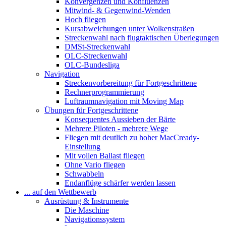
Konvergenzen und Konfluenzen
Mitwind- & Gegenwind-Wenden
Hoch fliegen
Kursabweichungen unter Wolkenstraßen
Streckenwahl nach flugtaktischen Überlegungen
DMSt-Streckenwahl
OLC-Streckenwahl
OLC-Bundesliga
Navigation
Streckenvorbereitung für Fortgeschrittene
Rechnerprogrammierung
Luftraumnavigation mit Moving Map
Übungen für Fortgeschrittene
Konsequentes Aussieben der Bärte
Mehrere Piloten - mehrere Wege
Fliegen mit deutlich zu hoher MacCready-
Einstellung
Mit vollen Ballast fliegen
Ohne Vario fliegen
Schwabbeln
Endanflüge schärfer werden lassen
... auf den Wettbewerb
Ausrüstung & Instrumente
Die Maschine
Navigationssystem