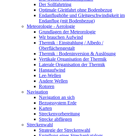
Der Sollfahrtring
Optimale Gleitfahrt ohne Bodenbezug
Endanflughöhe und Gleitgeschwindigkeit im
Endanflug (mit Bodenbezug)
Meteorologie - Aerologie
Grundlagen der Meteorologie
Wir brauchen Aufwind
Thermik : Einstrahlung / Albedo /
Oberflächengestalt
Thermik : Bodeninversion & Auslösung
Vertikale Organisation der Thermik
Laterale Organisation der Thermik
Hangaufwind
Lee-Wellen
Andere Wellen
Rotoren
Navigation
Navigation an sich
Bezugssystem Erde
Karten
Streckenvorbereitung
Strecke abfliegen
Streckenwahl
Strategie der Streckenwahl
Erstellung eines Streckenkatalogs