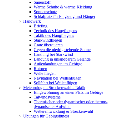
Sauerstoff
Warme Schuhe & warme Kleidung
Sonnenschutz
Schlafplatz für Flugzeug und Hänger
Handwerk
Briefing
Technik des Hangfliegens
Taktik des Hangfliegens
Starkwindfliegen
Grate überqueren
Gegen die niedrig stehende Sonne
Landung bei Starkwind
Landung in unlandbarem Gelände
Außenlandungen im Gebirge
Rotoren
Welle fliegen
Navigation bei Wellenflügen
Sollfahrt bei Wellenflügen
Meteorologie - Streckenwahl - Taktik
Eingewöhnung an einen Platz im Gebirge
Talwindsysteme
Thermischer oder dynamischer oder thermo-
dynamischer Aufwind
Wetterentwicklung & Streckenwahl
Übungen für Gebirgsfitness