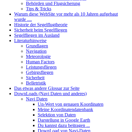
Behörden und Flugsicherung
Tips & Tricks
Warum diese WebSite vor mehr als 10 Jahren aufgebaut
wurde ....
Historie der Segelflugtheorie
Sicherheit beim Segelfliegen
Segelfliegen im Ausland
Literaturhinweise
Grundlagen
Navigation
Meteorologie
Human Factors
Leistungsfliegen
Gebirgsfliegen
Sicherheit
Belletristik
Das etwas andere Glossar zur Seite
DownLoads (Navi Daten und anderes)
Navi Daten
Un-Wert von genauen Koordinaten
Meine Koordinatendatenbank
Selektion von Daten
Darstellung in Google Earth
Du kannst dazu beitragen ...
DownLoad von Navi-Daten