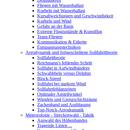
Delphinieren
Fliegen mit Wasserballast
Kurbeln mit Wasserballast
Kursabweichungen und Geschwindigkeit
Kurbeln und Wind
Gefahr an der Basis
Extreme Flugzustände & Kunstflug
Team-Fliegen
Kommunikation & Etikette
Entspannungstechniken
Aerodynamik und fortgeschrittene Sollfahrttheorie
Sollfahrttheorie
Reichmann's fehlender Schritt
Sollfahrt in Aufwindbändern
Schwabbbeln versus Delphin
Block-Speed
Sollfahrt bei starkem Wind
Sollfahrtfehlanzeigen
Optimaler Anstellwinkel
Winglets und Grenzschichtzäune
Zackenband und Ausblasung
Top-Notch-Aerodramatik
Meteorologie - Streckenwahl - Taktik
Auswahl des Höhenbandes
Tragende Linien ...