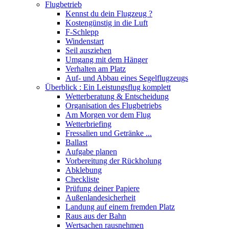
Flugbetrieb
Kennst du dein Flugzeug ?
Kostengünstig in die Luft
F-Schlepp
Windenstart
Seil ausziehen
Umgang mit dem Hänger
Verhalten am Platz
Auf- und Abbau eines Segelflugzeugs
Überblick : Ein Leistungsflug komplett
Wetterberatung & Entscheidung
Organisation des Flugbetriebs
Am Morgen vor dem Flug
Wetterbriefing
Fressalien und Getränke ...
Ballast
Aufgabe planen
Vorbereitung der Rückholung
Abklebung
Checkliste
Prüfung deiner Papiere
Außenlandesicherheit
Landung auf einem fremden Platz
Raus aus der Bahn
Wertsachen rausnehmen