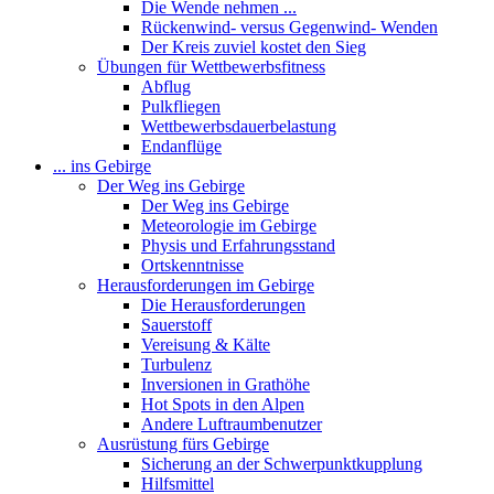
Die Wende nehmen ...
Rückenwind- versus Gegenwind- Wenden
Der Kreis zuviel kostet den Sieg
Übungen für Wettbewerbsfitness
Abflug
Pulkfliegen
Wettbewerbsdauerbelastung
Endanflüge
... ins Gebirge
Der Weg ins Gebirge
Der Weg ins Gebirge
Meteorologie im Gebirge
Physis und Erfahrungsstand
Ortskenntnisse
Herausforderungen im Gebirge
Die Herausforderungen
Sauerstoff
Vereisung & Kälte
Turbulenz
Inversionen in Grathöhe
Hot Spots in den Alpen
Andere Luftraumbenutzer
Ausrüstung fürs Gebirge
Sicherung an der Schwerpunktkupplung
Hilfsmittel