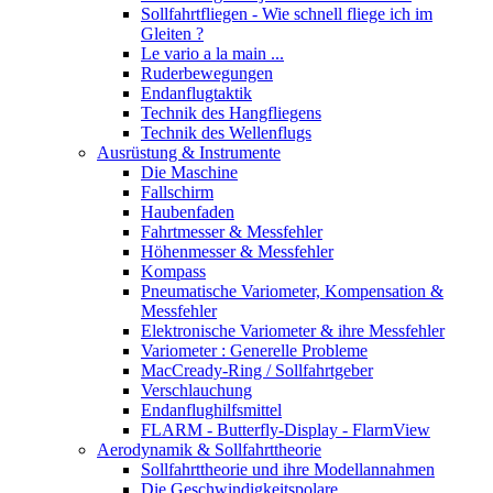
Sollfahrtfliegen - Wie schnell fliege ich im
Gleiten ?
Le vario a la main ...
Ruderbewegungen
Endanflugtaktik
Technik des Hangfliegens
Technik des Wellenflugs
Ausrüstung & Instrumente
Die Maschine
Fallschirm
Haubenfaden
Fahrtmesser & Messfehler
Höhenmesser & Messfehler
Kompass
Pneumatische Variometer, Kompensation &
Messfehler
Elektronische Variometer & ihre Messfehler
Variometer : Generelle Probleme
MacCready-Ring / Sollfahrtgeber
Verschlauchung
Endanflughilfsmittel
FLARM - Butterfly-Display - FlarmView
Aerodynamik & Sollfahrttheorie
Sollfahrttheorie und ihre Modellannahmen
Die Geschwindigkeitspolare