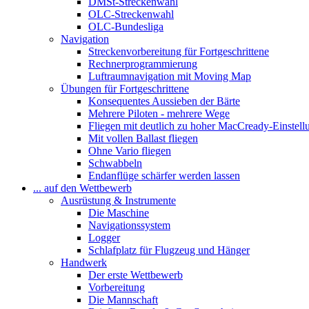
DMSt-Streckenwahl
OLC-Streckenwahl
OLC-Bundesliga
Navigation
Streckenvorbereitung für Fortgeschrittene
Rechnerprogrammierung
Luftraumnavigation mit Moving Map
Übungen für Fortgeschrittene
Konsequentes Aussieben der Bärte
Mehrere Piloten - mehrere Wege
Fliegen mit deutlich zu hoher MacCready-Einstell
Mit vollen Ballast fliegen
Ohne Vario fliegen
Schwabbeln
Endanflüge schärfer werden lassen
... auf den Wettbewerb
Ausrüstung & Instrumente
Die Maschine
Navigationssystem
Logger
Schlafplatz für Flugzeug und Hänger
Handwerk
Der erste Wettbewerb
Vorbereitung
Die Mannschaft