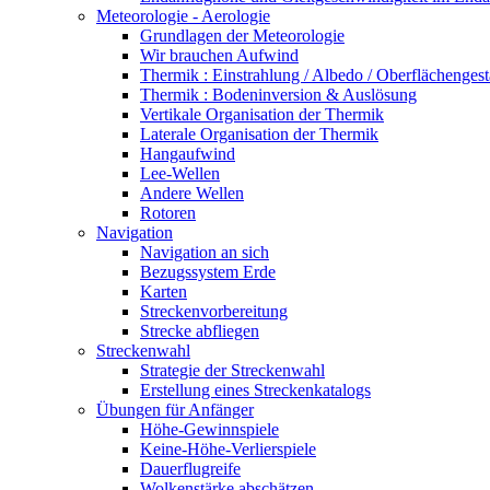
Meteorologie - Aerologie
Grundlagen der Meteorologie
Wir brauchen Aufwind
Thermik : Einstrahlung / Albedo / Oberflächengest
Thermik : Bodeninversion & Auslösung
Vertikale Organisation der Thermik
Laterale Organisation der Thermik
Hangaufwind
Lee-Wellen
Andere Wellen
Rotoren
Navigation
Navigation an sich
Bezugssystem Erde
Karten
Streckenvorbereitung
Strecke abfliegen
Streckenwahl
Strategie der Streckenwahl
Erstellung eines Streckenkatalogs
Übungen für Anfänger
Höhe-Gewinnspiele
Keine-Höhe-Verlierspiele
Dauerflugreife
Wolkenstärke abschätzen