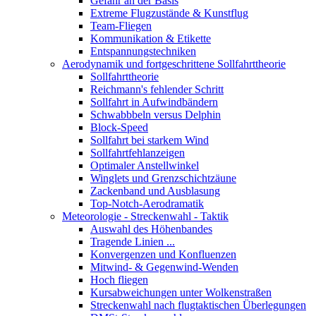
Gefahr an der Basis
Extreme Flugzustände & Kunstflug
Team-Fliegen
Kommunikation & Etikette
Entspannungstechniken
Aerodynamik und fortgeschrittene Sollfahrttheorie
Sollfahrttheorie
Reichmann's fehlender Schritt
Sollfahrt in Aufwindbändern
Schwabbbeln versus Delphin
Block-Speed
Sollfahrt bei starkem Wind
Sollfahrtfehlanzeigen
Optimaler Anstellwinkel
Winglets und Grenzschichtzäune
Zackenband und Ausblasung
Top-Notch-Aerodramatik
Meteorologie - Streckenwahl - Taktik
Auswahl des Höhenbandes
Tragende Linien ...
Konvergenzen und Konfluenzen
Mitwind- & Gegenwind-Wenden
Hoch fliegen
Kursabweichungen unter Wolkenstraßen
Streckenwahl nach flugtaktischen Überlegungen