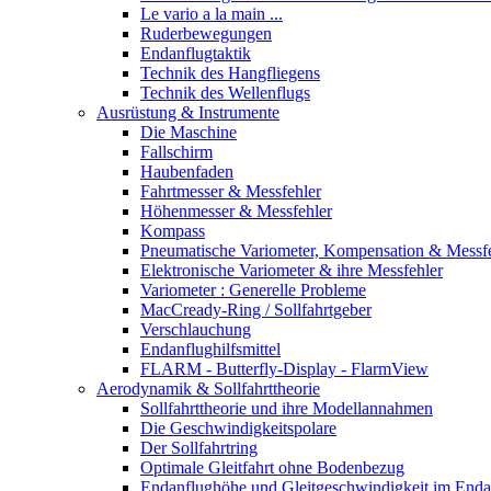
Le vario a la main ...
Ruderbewegungen
Endanflugtaktik
Technik des Hangfliegens
Technik des Wellenflugs
Ausrüstung & Instrumente
Die Maschine
Fallschirm
Haubenfaden
Fahrtmesser & Messfehler
Höhenmesser & Messfehler
Kompass
Pneumatische Variometer, Kompensation & Messf
Elektronische Variometer & ihre Messfehler
Variometer : Generelle Probleme
MacCready-Ring / Sollfahrtgeber
Verschlauchung
Endanflughilfsmittel
FLARM - Butterfly-Display - FlarmView
Aerodynamik & Sollfahrttheorie
Sollfahrttheorie und ihre Modellannahmen
Die Geschwindigkeitspolare
Der Sollfahrtring
Optimale Gleitfahrt ohne Bodenbezug
Endanflughöhe und Gleitgeschwindigkeit im Enda