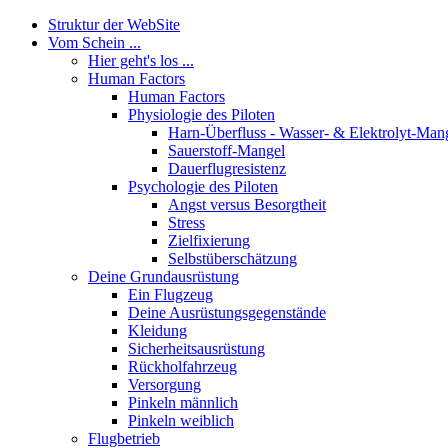
Struktur der WebSite
Vom Schein ...
Hier geht's los ...
Human Factors
Human Factors
Physiologie des Piloten
Harn-Überfluss - Wasser- & Elektrolyt-Man
Sauerstoff-Mangel
Dauerflugresistenz
Psychologie des Piloten
Angst versus Besorgtheit
Stress
Zielfixierung
Selbstüberschätzung
Deine Grundausrüstung
Ein Flugzeug
Deine Ausrüstungsgegenstände
Kleidung
Sicherheitsausrüstung
Rückholfahrzeug
Versorgung
Pinkeln männlich
Pinkeln weiblich
Flugbetrieb