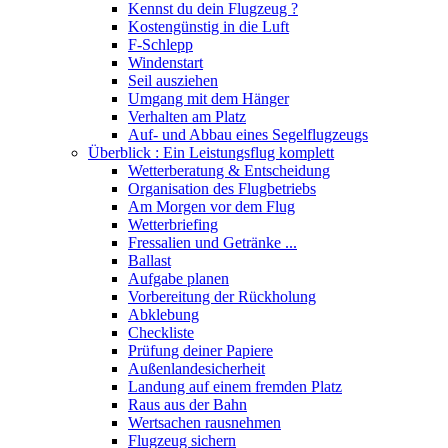
Kennst du dein Flugzeug ?
Kostengünstig in die Luft
F-Schlepp
Windenstart
Seil ausziehen
Umgang mit dem Hänger
Verhalten am Platz
Auf- und Abbau eines Segelflugzeugs
Überblick : Ein Leistungsflug komplett
Wetterberatung & Entscheidung
Organisation des Flugbetriebs
Am Morgen vor dem Flug
Wetterbriefing
Fressalien und Getränke ...
Ballast
Aufgabe planen
Vorbereitung der Rückholung
Abklebung
Checkliste
Prüfung deiner Papiere
Außenlandesicherheit
Landung auf einem fremden Platz
Raus aus der Bahn
Wertsachen rausnehmen
Flugzeug sichern