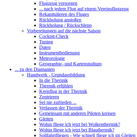
Flugzeug versorgen
... nach jedem Flug auf einem Vereinsflugzeug
Rekapitulieren des Fluges
Rückholung anstoßen
Rückholung / Rückschlepp
Vorbereitungen auf die nächste Saison
Cockpit-Check
Tuning
Daten
Instrumentbedienung
Meteorologie
Geographie- und Kartenstudium
... zu den Diamanten
Handwerk - Grundausbildung
In die Thermik
Thermik erfühlen
Kreisflug in der Thermik
Zentrieren
Sei nie zufrieden ...
Verlassen der Thermik
Gemeinsam mit anderen Piloten kreisen
Gleiten
Wohin fliege ich jetzt bei Wolkenthermik?
Wohin fliege ich jetzt bei Blauthermik?
Sollfahrtfliegen - Wie schnell fliege ich im Gleiten 