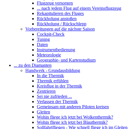
Flugzeug versorgen
... nach jedem Flug auf einem Vereinsflugzeug
Rekapitulieren des Fluges
Rückholung anstoßen
Rückholung / Rückschlepp
Vorbereitungen auf die nächste Saison
Cockpit-Check
Tuning
Daten
Instrumentbedienung
Meteorologie
Geographie- und Kartenstudium
... zu den Diamanten
Handwerk - Grundausbildung
In die Thermik
Thermik erfühlen
Kreisflug in der Thermik
Zentrieren
Sei nie zufrieden ...
Verlassen der Thermik
Gemeinsam mit anderen Piloten kreisen
Gleiten
Wohin fliege ich jetzt bei Wolkenthermik?
Wohin fliege ich jetzt bei Blauthermik?
Sollfahrtfliegen - Wie schnell fliege ich im Gleiten 