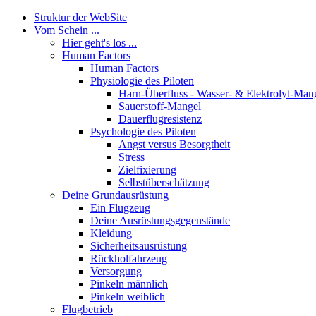
Struktur der WebSite
Vom Schein ...
Hier geht's los ...
Human Factors
Human Factors
Physiologie des Piloten
Harn-Überfluss - Wasser- & Elektrolyt-Man
Sauerstoff-Mangel
Dauerflugresistenz
Psychologie des Piloten
Angst versus Besorgtheit
Stress
Zielfixierung
Selbstüberschätzung
Deine Grundausrüstung
Ein Flugzeug
Deine Ausrüstungsgegenstände
Kleidung
Sicherheitsausrüstung
Rückholfahrzeug
Versorgung
Pinkeln männlich
Pinkeln weiblich
Flugbetrieb