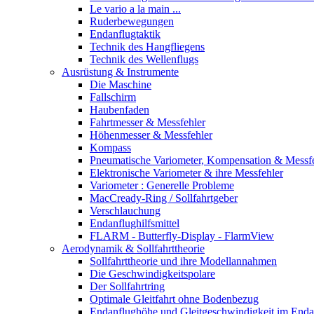
Le vario a la main ...
Ruderbewegungen
Endanflugtaktik
Technik des Hangfliegens
Technik des Wellenflugs
Ausrüstung & Instrumente
Die Maschine
Fallschirm
Haubenfaden
Fahrtmesser & Messfehler
Höhenmesser & Messfehler
Kompass
Pneumatische Variometer, Kompensation & Messf
Elektronische Variometer & ihre Messfehler
Variometer : Generelle Probleme
MacCready-Ring / Sollfahrtgeber
Verschlauchung
Endanflughilfsmittel
FLARM - Butterfly-Display - FlarmView
Aerodynamik & Sollfahrttheorie
Sollfahrttheorie und ihre Modellannahmen
Die Geschwindigkeitspolare
Der Sollfahrtring
Optimale Gleitfahrt ohne Bodenbezug
Endanflughöhe und Gleitgeschwindigkeit im Enda