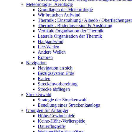
Meteorologie - Aerologie
Grundlagen der Meteorologie
Wir brauchen Aufwind
Thermik : Einstrahlung / Albedo / Oberflächengest
Thermik : Bodeninversion & Auslösung
Vertikale Organisation der Thermik
Laterale Organisation der Thermik
Hangaufwind
Lee-Wellen
Andere Wellen
Rotoren
Navigation
Navigation an sich
Bezugssystem Erde
Karten
Streckenvorbereitung
Strecke abfliegen
Streckenwahl
Strategie der Streckenwahl
Erstellung eines Streckenkatalogs
Übungen für Anfänger
Höhe-Gewinnspiele
Keine-Höhe-Verlierspiele
Dauerflugreife
Wolkenstärke abschätzen