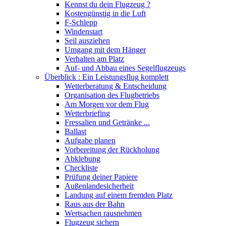
Kennst du dein Flugzeug ?
Kostengünstig in die Luft
F-Schlepp
Windenstart
Seil ausziehen
Umgang mit dem Hänger
Verhalten am Platz
Auf- und Abbau eines Segelflugzeugs
Überblick : Ein Leistungsflug komplett
Wetterberatung & Entscheidung
Organisation des Flugbetriebs
Am Morgen vor dem Flug
Wetterbriefing
Fressalien und Getränke ...
Ballast
Aufgabe planen
Vorbereitung der Rückholung
Abklebung
Checkliste
Prüfung deiner Papiere
Außenlandesicherheit
Landung auf einem fremden Platz
Raus aus der Bahn
Wertsachen rausnehmen
Flugzeug sichern