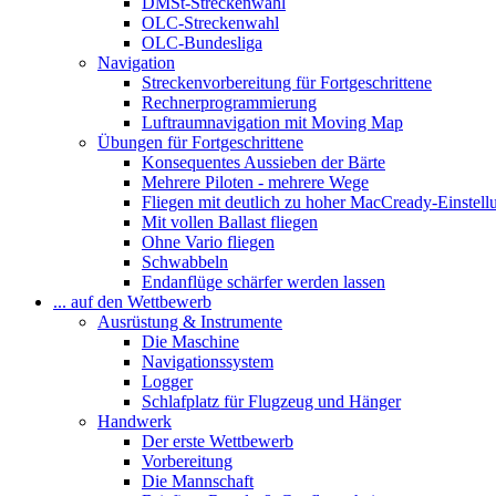
DMSt-Streckenwahl
OLC-Streckenwahl
OLC-Bundesliga
Navigation
Streckenvorbereitung für Fortgeschrittene
Rechnerprogrammierung
Luftraumnavigation mit Moving Map
Übungen für Fortgeschrittene
Konsequentes Aussieben der Bärte
Mehrere Piloten - mehrere Wege
Fliegen mit deutlich zu hoher MacCready-Einstell
Mit vollen Ballast fliegen
Ohne Vario fliegen
Schwabbeln
Endanflüge schärfer werden lassen
... auf den Wettbewerb
Ausrüstung & Instrumente
Die Maschine
Navigationssystem
Logger
Schlafplatz für Flugzeug und Hänger
Handwerk
Der erste Wettbewerb
Vorbereitung
Die Mannschaft