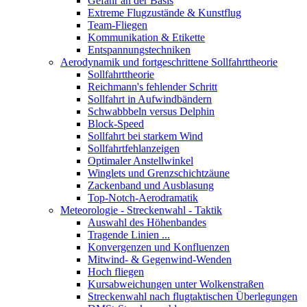
Gefahr an der Basis
Extreme Flugzustände & Kunstflug
Team-Fliegen
Kommunikation & Etikette
Entspannungstechniken
Aerodynamik und fortgeschrittene Sollfahrttheorie
Sollfahrttheorie
Reichmann's fehlender Schritt
Sollfahrt in Aufwindbändern
Schwabbbeln versus Delphin
Block-Speed
Sollfahrt bei starkem Wind
Sollfahrtfehlanzeigen
Optimaler Anstellwinkel
Winglets und Grenzschichtzäune
Zackenband und Ausblasung
Top-Notch-Aerodramatik
Meteorologie - Streckenwahl - Taktik
Auswahl des Höhenbandes
Tragende Linien ...
Konvergenzen und Konfluenzen
Mitwind- & Gegenwind-Wenden
Hoch fliegen
Kursabweichungen unter Wolkenstraßen
Streckenwahl nach flugtaktischen Überlegungen