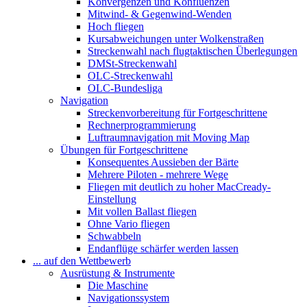
Konvergenzen und Konfluenzen
Mitwind- & Gegenwind-Wenden
Hoch fliegen
Kursabweichungen unter Wolkenstraßen
Streckenwahl nach flugtaktischen Überlegungen
DMSt-Streckenwahl
OLC-Streckenwahl
OLC-Bundesliga
Navigation
Streckenvorbereitung für Fortgeschrittene
Rechnerprogrammierung
Luftraumnavigation mit Moving Map
Übungen für Fortgeschrittene
Konsequentes Aussieben der Bärte
Mehrere Piloten - mehrere Wege
Fliegen mit deutlich zu hoher MacCready-
Einstellung
Mit vollen Ballast fliegen
Ohne Vario fliegen
Schwabbeln
Endanflüge schärfer werden lassen
... auf den Wettbewerb
Ausrüstung & Instrumente
Die Maschine
Navigationssystem