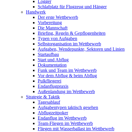
Logger
Schlafplatz für Flugzeug und Hänger
Handwerk
Der erste Wettbewerb
Vorbereitung
Die Mannschaft
Briefing, Regeln & Gepflogenheiten
Typen von Aufgaben
Selbstorganisation im Wettbewerb
Aufgaben, Wendepunkte, Sektoren und Linien
Startaufbau
Start und Abflug
Dokumentation
Funk und Team im Wettbewerb
Vor dem Abflug & beim Abflug
Pulkfliegerei
Endanflugpraxis
Außenlandung im Wettbewerb
Strategie & Taktik
Tagesablauf
Aufgabentypen taktisch gesehen
Abflugzeitpoker
Endanflug im Wettbewerb
Team-Fliegen im Wettbewerb
Fliegen mit Wasserballast im Wettbewerb