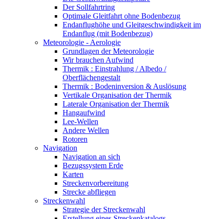
Der Sollfahrtring
Optimale Gleitfahrt ohne Bodenbezug
Endanflughöhe und Gleitgeschwindigkeit im
Endanflug (mit Bodenbezug)
Meteorologie - Aerologie
Grundlagen der Meteorologie
Wir brauchen Aufwind
Thermik : Einstrahlung / Albedo /
Oberflächengestalt
Thermik : Bodeninversion & Auslösung
Vertikale Organisation der Thermik
Laterale Organisation der Thermik
Hangaufwind
Lee-Wellen
Andere Wellen
Rotoren
Navigation
Navigation an sich
Bezugssystem Erde
Karten
Streckenvorbereitung
Strecke abfliegen
Streckenwahl
Strategie der Streckenwahl
Erstellung eines Streckenkatalogs