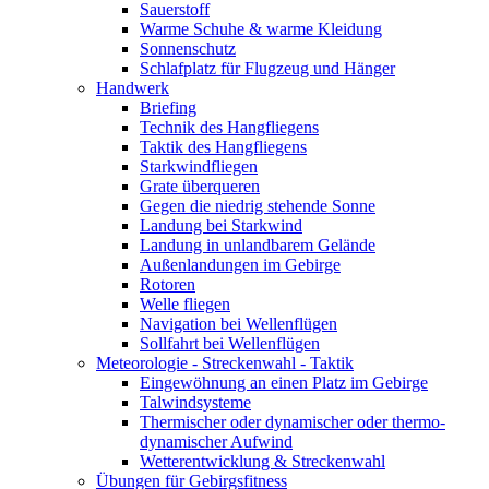
Sauerstoff
Warme Schuhe & warme Kleidung
Sonnenschutz
Schlafplatz für Flugzeug und Hänger
Handwerk
Briefing
Technik des Hangfliegens
Taktik des Hangfliegens
Starkwindfliegen
Grate überqueren
Gegen die niedrig stehende Sonne
Landung bei Starkwind
Landung in unlandbarem Gelände
Außenlandungen im Gebirge
Rotoren
Welle fliegen
Navigation bei Wellenflügen
Sollfahrt bei Wellenflügen
Meteorologie - Streckenwahl - Taktik
Eingewöhnung an einen Platz im Gebirge
Talwindsysteme
Thermischer oder dynamischer oder thermo-
dynamischer Aufwind
Wetterentwicklung & Streckenwahl
Übungen für Gebirgsfitness