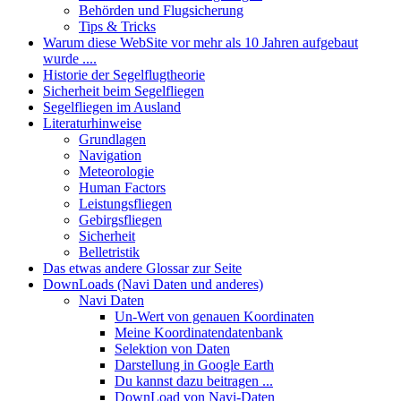
Behörden und Flugsicherung
Tips & Tricks
Warum diese WebSite vor mehr als 10 Jahren aufgebaut
wurde ....
Historie der Segelflugtheorie
Sicherheit beim Segelfliegen
Segelfliegen im Ausland
Literaturhinweise
Grundlagen
Navigation
Meteorologie
Human Factors
Leistungsfliegen
Gebirgsfliegen
Sicherheit
Belletristik
Das etwas andere Glossar zur Seite
DownLoads (Navi Daten und anderes)
Navi Daten
Un-Wert von genauen Koordinaten
Meine Koordinatendatenbank
Selektion von Daten
Darstellung in Google Earth
Du kannst dazu beitragen ...
DownLoad von Navi-Daten