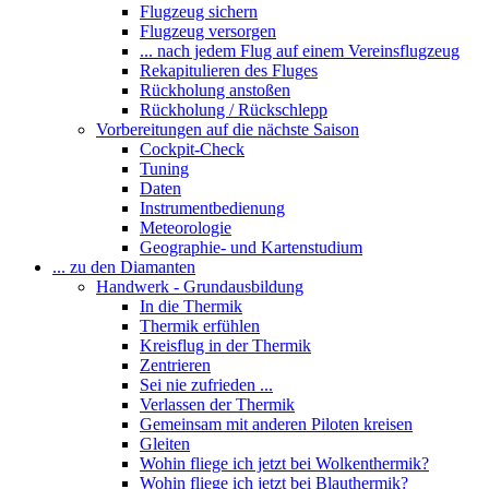
Flugzeug sichern
Flugzeug versorgen
... nach jedem Flug auf einem Vereinsflugzeug
Rekapitulieren des Fluges
Rückholung anstoßen
Rückholung / Rückschlepp
Vorbereitungen auf die nächste Saison
Cockpit-Check
Tuning
Daten
Instrumentbedienung
Meteorologie
Geographie- und Kartenstudium
... zu den Diamanten
Handwerk - Grundausbildung
In die Thermik
Thermik erfühlen
Kreisflug in der Thermik
Zentrieren
Sei nie zufrieden ...
Verlassen der Thermik
Gemeinsam mit anderen Piloten kreisen
Gleiten
Wohin fliege ich jetzt bei Wolkenthermik?
Wohin fliege ich jetzt bei Blauthermik?