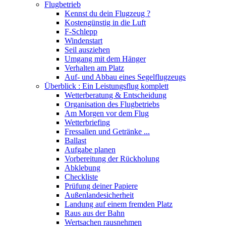
Flugbetrieb
Kennst du dein Flugzeug ?
Kostengünstig in die Luft
F-Schlepp
Windenstart
Seil ausziehen
Umgang mit dem Hänger
Verhalten am Platz
Auf- und Abbau eines Segelflugzeugs
Überblick : Ein Leistungsflug komplett
Wetterberatung & Entscheidung
Organisation des Flugbetriebs
Am Morgen vor dem Flug
Wetterbriefing
Fressalien und Getränke ...
Ballast
Aufgabe planen
Vorbereitung der Rückholung
Abklebung
Checkliste
Prüfung deiner Papiere
Außenlandesicherheit
Landung auf einem fremden Platz
Raus aus der Bahn
Wertsachen rausnehmen