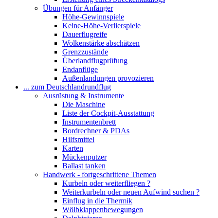
Übungen für Anfänger
Höhe-Gewinnspiele
Keine-Höhe-Verlierspiele
Dauerflugreife
Wolkenstärke abschätzen
Grenzzustände
Überlandflugprüfung
Endanflüge
Außenlandungen provozieren
... zum Deutschlandrundflug
Ausrüstung & Instrumente
Die Maschine
Liste der Cockpit-Ausstattung
Instrumentenbrett
Bordrechner & PDAs
Hilfsmittel
Karten
Mückenputzer
Ballast tanken
Handwerk - fortgeschrittene Themen
Kurbeln oder weiterfliegen ?
Weiterkurbeln oder neuen Aufwind suchen ?
Einflug in die Thermik
Wölbklappenbewegungen