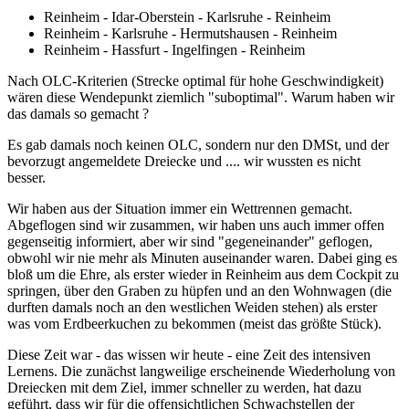
Reinheim - Idar-Oberstein - Karlsruhe - Reinheim
Reinheim - Karlsruhe - Hermutshausen - Reinheim
Reinheim - Hassfurt - Ingelfingen - Reinheim
Nach OLC-Kriterien (Strecke optimal für hohe Geschwindigkeit)
wären diese Wendepunkt ziemlich "suboptimal". Warum haben wir
das damals so gemacht ?
Es gab damals noch keinen OLC, sondern nur den DMSt, und der
bevorzugt angemeldete Dreiecke und .... wir wussten es nicht
besser.
Wir haben aus der Situation immer ein Wettrennen gemacht.
Abgeflogen sind wir zusammen, wir haben uns auch immer offen
gegenseitig informiert, aber wir sind "gegeneinander" geflogen,
obwohl wir nie mehr als Minuten auseinander waren. Dabei ging es
bloß um die Ehre, als erster wieder in Reinheim aus dem Cockpit zu
springen, über den Graben zu hüpfen und an den Wohnwagen (die
durften damals noch an den westlichen Weiden stehen) als erster
was vom Erdbeerkuchen zu bekommen (meist das größte Stück).
Diese Zeit war - das wissen wir heute - eine Zeit des intensiven
Lernens. Die zunächst langweilige erscheinende Wiederholung von
Dreiecken mit dem Ziel, immer schneller zu werden, hat dazu
geführt, dass wir für die offensichtlichen Schwachstellen der