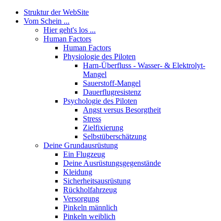
Struktur der WebSite
Vom Schein ...
Hier geht's los ...
Human Factors
Human Factors
Physiologie des Piloten
Harn-Überfluss - Wasser- & Elektrolyt-
Mangel
Sauerstoff-Mangel
Dauerflugresistenz
Psychologie des Piloten
Angst versus Besorgtheit
Stress
Zielfixierung
Selbstüberschätzung
Deine Grundausrüstung
Ein Flugzeug
Deine Ausrüstungsgegenstände
Kleidung
Sicherheitsausrüstung
Rückholfahrzeug
Versorgung
Pinkeln männlich
Pinkeln weiblich