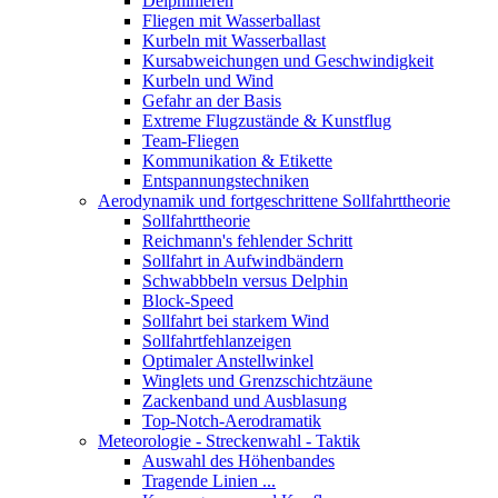
Delphinieren
Fliegen mit Wasserballast
Kurbeln mit Wasserballast
Kursabweichungen und Geschwindigkeit
Kurbeln und Wind
Gefahr an der Basis
Extreme Flugzustände & Kunstflug
Team-Fliegen
Kommunikation & Etikette
Entspannungstechniken
Aerodynamik und fortgeschrittene Sollfahrttheorie
Sollfahrttheorie
Reichmann's fehlender Schritt
Sollfahrt in Aufwindbändern
Schwabbbeln versus Delphin
Block-Speed
Sollfahrt bei starkem Wind
Sollfahrtfehlanzeigen
Optimaler Anstellwinkel
Winglets und Grenzschichtzäune
Zackenband und Ausblasung
Top-Notch-Aerodramatik
Meteorologie - Streckenwahl - Taktik
Auswahl des Höhenbandes
Tragende Linien ...