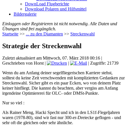
DownLoad Flugberichte
Download Polaren und Hilfsmittel
Bildergalerie
Einloggen oder Registrieren ist nicht notwendig. Alle Daten und
Übungen sind frei zugänglich.
Startseite
>>
... zu den Diamanten
>>
Streckenwahl
Strategie der Streckenwahl
Zuletzt aktualisiert am Mittwoch, 07. März 2018 00:16
|
Geschrieben von Horst
|
|
| Zugriffe: 21739
Wenn du am Anfang deiner segelfliegerischen Karriere stehst,
solltest du keine Zeit verschwenden mit komplizierten Gedanken zur
Streckenwahl. Sicher gibt es ein paar Ecken, wo von deinem Platz
keiner hinfliegt. Die kannst du beachten, aber vergiss am Anfang
irgendeine Optimiererei für OLC- oder DMSt-Punkte.
Nur so viel :
Als Rainer Meng, Hacki Specht und ich in den LS1f-Flegeljahren
waren (1978-80), sind wir fast nur 300-er-Dreiecke geflogen - und
sehr oft die gleichen oder sehr ähnliche.