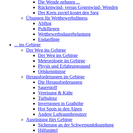
Die Wende nehmen ...
Rückenwind- versus Gegenwind- Wenden
Der Kreis zuviel kostet den Sieg
Übungen für Wettbewerbsfitness
Abflug
Pulkfliegen
Wettbewerbsdauerbelastung
Endanflüge
... ins Gebirge
Der Weg ins Gebirge
Der Weg ins Gebirge
Meteorologie im Gebirge
Physis und Erfahrungsstand
Ortskenntnisse
Herausforderungen im Gebirge
Die Herausforderungen
Sauerstoff
Vereisung & Kälte
Turbulenz
Inversionen in Grathöhe
Hot Spots in den Alpen
Andere Luftraumbenutzer
Ausrüstung fürs Gebirge
Sicherung an der Schwerpunktkupplung
Hilfsmittel