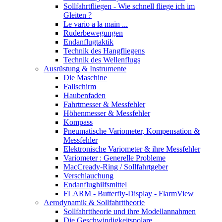
Sollfahrtfliegen - Wie schnell fliege ich im
Gleiten ?
Le vario a la main ...
Ruderbewegungen
Endanflugtaktik
Technik des Hangfliegens
Technik des Wellenflugs
Ausrüstung & Instrumente
Die Maschine
Fallschirm
Haubenfaden
Fahrtmesser & Messfehler
Höhenmesser & Messfehler
Kompass
Pneumatische Variometer, Kompensation &
Messfehler
Elektronische Variometer & ihre Messfehler
Variometer : Generelle Probleme
MacCready-Ring / Sollfahrtgeber
Verschlauchung
Endanflughilfsmittel
FLARM - Butterfly-Display - FlarmView
Aerodynamik & Sollfahrttheorie
Sollfahrttheorie und ihre Modellannahmen
Die Geschwindigkeitspolare