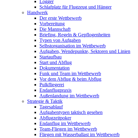
Logger
Schlafplatz für Flugzeug und Hänger
Handwerk
Der erste Wettbewerb
Vorbereitung
Die Mannschaft
Briefing, Regeln & Gepflogenheiten
Typen von Aufgaben
Selbstorganisation im Wettbewerb
Aufgaben, Wendepunkte, Sektoren und Linien
Startaufbau
Start und Abflug
Dokumentation
Funk und Team im Wettbewerb
Vor dem Abflug & beim Abflug
Pulkfliegerei
Endanflugpraxis
Außenlandung im Wettbewerb
Strategie & Taktik
Tagesablauf
Aufgabentypen taktisch gesehen
Abflugzeitpoker
Endanflug im Wettbewerb
Team-Fliegen im Wettbewerb
Fliegen mit Wasserballast im Wettbewerb