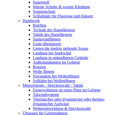
Sauerstoff
Warme Schuhe & warme Kleidung
Sonnenschutz
Schlafplatz für Flugzeug und Hänger
Handwerk
Briefing
Technik des Hangfliegens
Taktik des Hangfliegens
Starkwindfliegen
Grate überqueren
Gegen die niedrig stehende Sonne
Landung bei Starkwind
Landung in unlandbarem Gelände
Außenlandungen im Gebirge
Rotoren
Welle fliegen
Navigation bei Wellenflügen
Sollfahrt bei Wellenflügen
Meteorologie - Streckenwahl - Taktik
Eingewöhnung an einen Platz im Gebirge
Talwindsysteme
Thermischer oder dynamischer oder thermo-
dynamischer Aufwind
Wetterentwicklung & Streckenwahl
Übungen für Gebirgsfitness