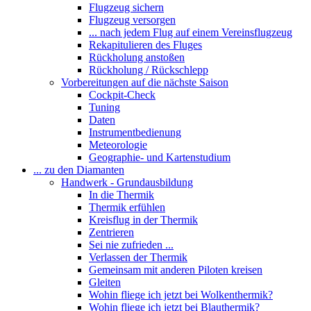
Flugzeug sichern
Flugzeug versorgen
... nach jedem Flug auf einem Vereinsflugzeug
Rekapitulieren des Fluges
Rückholung anstoßen
Rückholung / Rückschlepp
Vorbereitungen auf die nächste Saison
Cockpit-Check
Tuning
Daten
Instrumentbedienung
Meteorologie
Geographie- und Kartenstudium
... zu den Diamanten
Handwerk - Grundausbildung
In die Thermik
Thermik erfühlen
Kreisflug in der Thermik
Zentrieren
Sei nie zufrieden ...
Verlassen der Thermik
Gemeinsam mit anderen Piloten kreisen
Gleiten
Wohin fliege ich jetzt bei Wolkenthermik?
Wohin fliege ich jetzt bei Blauthermik?