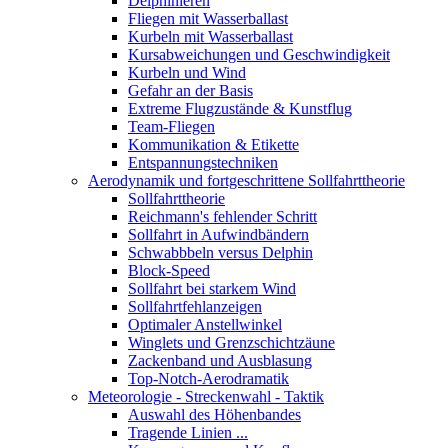
Delphinieren
Fliegen mit Wasserballast
Kurbeln mit Wasserballast
Kursabweichungen und Geschwindigkeit
Kurbeln und Wind
Gefahr an der Basis
Extreme Flugzustände & Kunstflug
Team-Fliegen
Kommunikation & Etikette
Entspannungstechniken
Aerodynamik und fortgeschrittene Sollfahrttheorie
Sollfahrttheorie
Reichmann's fehlender Schritt
Sollfahrt in Aufwindbändern
Schwabbbeln versus Delphin
Block-Speed
Sollfahrt bei starkem Wind
Sollfahrtfehlanzeigen
Optimaler Anstellwinkel
Winglets und Grenzschichtzäune
Zackenband und Ausblasung
Top-Notch-Aerodramatik
Meteorologie - Streckenwahl - Taktik
Auswahl des Höhenbandes
Tragende Linien ...