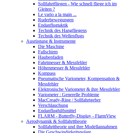
Sollfahrtfliegen - Wie schnell fliege ich im
Gleiten ?
Le vario a la main ...
Ruderbewegungen
Endanflugtaktik
Technik des Hangfliegens
Technik des Wellenflugs
Ausrüstung & Instrumente
Die Maschine
Fallschirm
Haubenfaden
Fahrtmesser & Messfehler
Höhenmesser & Messfehler
Kompass
Pneumatische Variometer, Kompensation &
Messfehler
Elektronische Variometer & ihre Messfehler
Variometer : Generelle Probleme
MacCready-Ring / Sollfahrtgeber
Verschlauchung
Endanflughilfsmittel
FLARM - Butterfly-Display - FlarmView
Aerodynamik & Sollfahrttheorie
Sollfahrttheorie und ihre Modellannahmen
Die Geschwindigkeitspolare