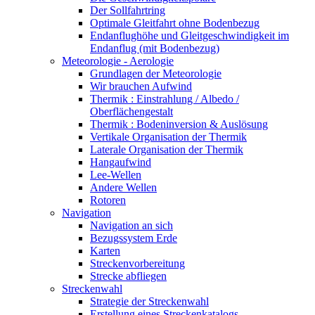
Der Sollfahrtring
Optimale Gleitfahrt ohne Bodenbezug
Endanflughöhe und Gleitgeschwindigkeit im
Endanflug (mit Bodenbezug)
Meteorologie - Aerologie
Grundlagen der Meteorologie
Wir brauchen Aufwind
Thermik : Einstrahlung / Albedo /
Oberflächengestalt
Thermik : Bodeninversion & Auslösung
Vertikale Organisation der Thermik
Laterale Organisation der Thermik
Hangaufwind
Lee-Wellen
Andere Wellen
Rotoren
Navigation
Navigation an sich
Bezugssystem Erde
Karten
Streckenvorbereitung
Strecke abfliegen
Streckenwahl
Strategie der Streckenwahl
Erstellung eines Streckenkatalogs