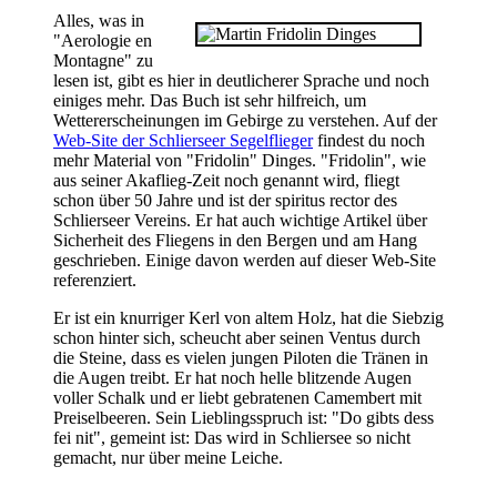
Alles, was in
"Aerologie en
Montagne" zu
lesen ist, gibt es hier in deutlicherer Sprache und noch
einiges mehr. Das Buch ist sehr hilfreich, um
Wettererscheinungen im Gebirge zu verstehen. Auf der
Web-Site der Schlierseer Segelflieger
findest du noch
mehr Material von "Fridolin" Dinges. "Fridolin", wie
aus seiner Akaflieg-Zeit noch genannt wird, fliegt
schon über 50 Jahre und ist der spiritus rector des
Schlierseer Vereins. Er hat auch wichtige Artikel über
Sicherheit des Fliegens in den Bergen und am Hang
geschrieben. Einige davon werden auf dieser Web-Site
referenziert.
Er ist ein knurriger Kerl von altem Holz, hat die Siebzig
schon hinter sich, scheucht aber seinen Ventus durch
die Steine, dass es vielen jungen Piloten die Tränen in
die Augen treibt. Er hat noch helle blitzende Augen
voller Schalk und er liebt gebratenen Camembert mit
Preiselbeeren. Sein Lieblingsspruch ist: "Do gibts dess
fei nit", gemeint ist: Das wird in Schliersee so nicht
gemacht, nur über meine Leiche.