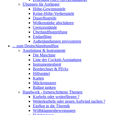
Übungen für Anfänger
Höhe-Gewinnspiele
Keine-Höhe-Verlierspiele
Dauerflugreife
Wolkenstärke abschätzen
Grenzzustände
Überlandflugprüfung
Endanflüge
Außenlandungen provozieren
... zum Deutschlandrundflug
Ausrüstung & Instrumente
Die Maschine
Liste der Cockpit-Ausstattung
Instrumentenbrett
Bordrechner & PDAs
Hilfsmittel
Karten
Mückenputzer
Ballast tanken
Handwerk - fortgeschrittene Themen
Kurbeln oder weiterfliegen ?
Weiterkurbeln oder neuen Aufwind suchen ?
Einflug in die Thermik
Wölbklappenbewegungen