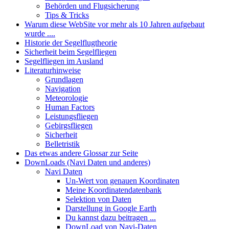
Behörden und Flugsicherung
Tips & Tricks
Warum diese WebSite vor mehr als 10 Jahren aufgebaut
wurde ....
Historie der Segelflugtheorie
Sicherheit beim Segelfliegen
Segelfliegen im Ausland
Literaturhinweise
Grundlagen
Navigation
Meteorologie
Human Factors
Leistungsfliegen
Gebirgsfliegen
Sicherheit
Belletristik
Das etwas andere Glossar zur Seite
DownLoads (Navi Daten und anderes)
Navi Daten
Un-Wert von genauen Koordinaten
Meine Koordinatendatenbank
Selektion von Daten
Darstellung in Google Earth
Du kannst dazu beitragen ...
DownLoad von Navi-Daten