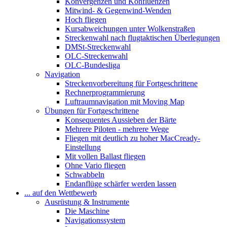
Konvergenzen und Konfluenzen
Mitwind- & Gegenwind-Wenden
Hoch fliegen
Kursabweichungen unter Wolkenstraßen
Streckenwahl nach flugtaktischen Überlegungen
DMSt-Streckenwahl
OLC-Streckenwahl
OLC-Bundesliga
Navigation
Streckenvorbereitung für Fortgeschrittene
Rechnerprogrammierung
Luftraumnavigation mit Moving Map
Übungen für Fortgeschrittene
Konsequentes Aussieben der Bärte
Mehrere Piloten - mehrere Wege
Fliegen mit deutlich zu hoher MacCready-
Einstellung
Mit vollen Ballast fliegen
Ohne Vario fliegen
Schwabbeln
Endanflüge schärfer werden lassen
... auf den Wettbewerb
Ausrüstung & Instrumente
Die Maschine
Navigationssystem