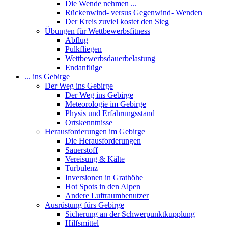
Die Wende nehmen ...
Rückenwind- versus Gegenwind- Wenden
Der Kreis zuviel kostet den Sieg
Übungen für Wettbewerbsfitness
Abflug
Pulkfliegen
Wettbewerbsdauerbelastung
Endanflüge
... ins Gebirge
Der Weg ins Gebirge
Der Weg ins Gebirge
Meteorologie im Gebirge
Physis und Erfahrungsstand
Ortskenntnisse
Herausforderungen im Gebirge
Die Herausforderungen
Sauerstoff
Vereisung & Kälte
Turbulenz
Inversionen in Grathöhe
Hot Spots in den Alpen
Andere Luftraumbenutzer
Ausrüstung fürs Gebirge
Sicherung an der Schwerpunktkupplung
Hilfsmittel