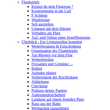
Flugbetrieb
Kennst du dein Flugzeug ?
Kostengünstig in die Luft
F-Schlepp
Windenstart
Seil ausziehen
Umgang mit dem Hänger
Verhalten am Platz
Auf- und Abbau eines Segelflugzeugs
Überblick : Ein Leistungsflug komplett
Wetterberatung & Entscheidung
Organisation des Flugbetriebs
Am Morgen vor dem Flug
Wetterbriefing
Fressalien und Getränke ...
Ballast
Aufgabe planen
Vorbereitung der Rückholung
Abklebung
Checkliste
Prüfung deiner Papiere
Außenlandesicherheit
Landung auf einem fremden Platz
Raus aus der Bahn
Wertsachen rausnehmen