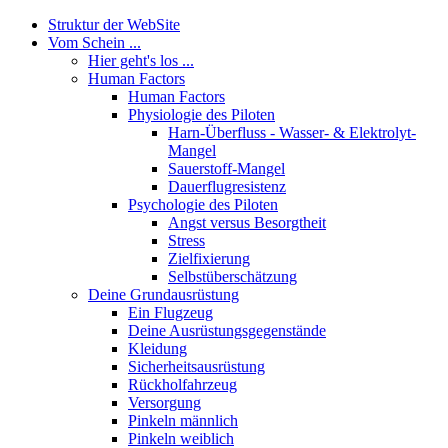
Struktur der WebSite
Vom Schein ...
Hier geht's los ...
Human Factors
Human Factors
Physiologie des Piloten
Harn-Überfluss - Wasser- & Elektrolyt-
Mangel
Sauerstoff-Mangel
Dauerflugresistenz
Psychologie des Piloten
Angst versus Besorgtheit
Stress
Zielfixierung
Selbstüberschätzung
Deine Grundausrüstung
Ein Flugzeug
Deine Ausrüstungsgegenstände
Kleidung
Sicherheitsausrüstung
Rückholfahrzeug
Versorgung
Pinkeln männlich
Pinkeln weiblich