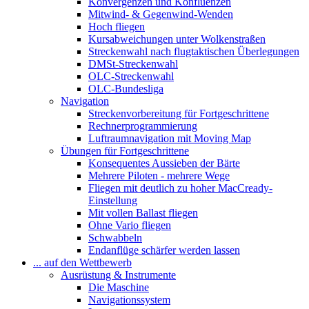
Konvergenzen und Konfluenzen
Mitwind- & Gegenwind-Wenden
Hoch fliegen
Kursabweichungen unter Wolkenstraßen
Streckenwahl nach flugtaktischen Überlegungen
DMSt-Streckenwahl
OLC-Streckenwahl
OLC-Bundesliga
Navigation
Streckenvorbereitung für Fortgeschrittene
Rechnerprogrammierung
Luftraumnavigation mit Moving Map
Übungen für Fortgeschrittene
Konsequentes Aussieben der Bärte
Mehrere Piloten - mehrere Wege
Fliegen mit deutlich zu hoher MacCready-
Einstellung
Mit vollen Ballast fliegen
Ohne Vario fliegen
Schwabbeln
Endanflüge schärfer werden lassen
... auf den Wettbewerb
Ausrüstung & Instrumente
Die Maschine
Navigationssystem