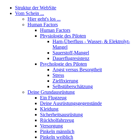
Struktur der WebSite
Vom Schein ...
Hier geht's los ...
Human Factors
Human Factors
Physiologie des Piloten
Harn-Überfluss - Wasser- & Elektrolyt-
Mangel
Sauerstoff-Mangel
Dauerflugresistenz
Psychologie des Piloten
Angst versus Besorgtheit
Stress
Zielfixierung
Selbstüberschätzung
Deine Grundausrüstung
Ein Flugzeug
Deine Ausrüstungsgegenstände
Kleidung
Sicherheitsausrüstung
Rückholfahrzeug
Versorgung
Pinkeln männlich
Pinkeln weiblich