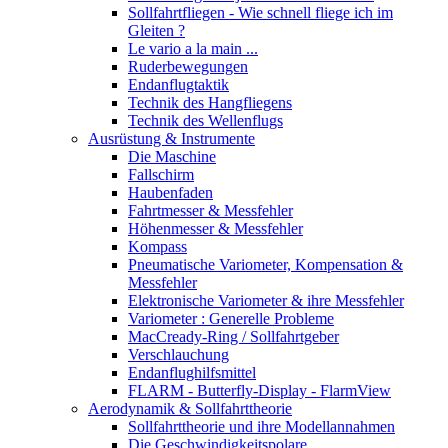
Sollfahrtfliegen - Wie schnell fliege ich im
Gleiten ?
Le vario a la main ...
Ruderbewegungen
Endanflugtaktik
Technik des Hangfliegens
Technik des Wellenflugs
Ausrüstung & Instrumente
Die Maschine
Fallschirm
Haubenfaden
Fahrtmesser & Messfehler
Höhenmesser & Messfehler
Kompass
Pneumatische Variometer, Kompensation &
Messfehler
Elektronische Variometer & ihre Messfehler
Variometer : Generelle Probleme
MacCready-Ring / Sollfahrtgeber
Verschlauchung
Endanflughilfsmittel
FLARM - Butterfly-Display - FlarmView
Aerodynamik & Sollfahrttheorie
Sollfahrttheorie und ihre Modellannahmen
Die Geschwindigkeitspolare