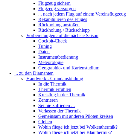
Flugzeug sichern
Flugzeug versorgen
... nach jedem Flug auf einem Vereinsflugzeug
Rekapitulieren des Fluges
Rückholung anstoßen
Rückholung / Rückschlepp
Vorbereitungen auf die nächste Saison
Cockpit-Check
Tuning
Daten
Instrumentbedienung
Meteorologie
Geographie- und Kartenstudium
... zu den Diamanten
Handwerk - Grundausbildung
In die Thermik
Thermik erfühlen
Kreisflug in der Thermik
Zentrieren
Sei nie zufrieden ...
Verlassen der Thermik
Gemeinsam mit anderen Piloten kreisen
Gleiten
Wohin fliege ich jetzt bei Wolkenthermik?
Wohin fliege ich jetzt bei Blauthermik?