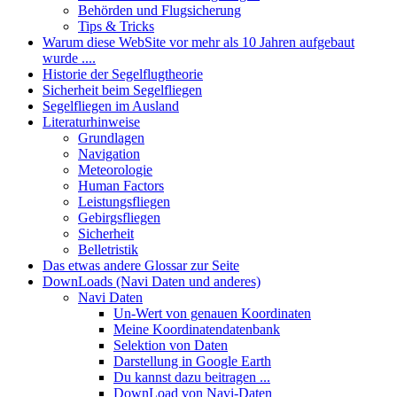
Behörden und Flugsicherung
Tips & Tricks
Warum diese WebSite vor mehr als 10 Jahren aufgebaut
wurde ....
Historie der Segelflugtheorie
Sicherheit beim Segelfliegen
Segelfliegen im Ausland
Literaturhinweise
Grundlagen
Navigation
Meteorologie
Human Factors
Leistungsfliegen
Gebirgsfliegen
Sicherheit
Belletristik
Das etwas andere Glossar zur Seite
DownLoads (Navi Daten und anderes)
Navi Daten
Un-Wert von genauen Koordinaten
Meine Koordinatendatenbank
Selektion von Daten
Darstellung in Google Earth
Du kannst dazu beitragen ...
DownLoad von Navi-Daten