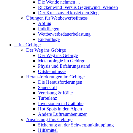
Die Wende nehmen ...
Rückenwind- versus Gegenwind- Wenden
Der Kreis zuviel kostet den Sieg
Übungen für Wettbewerbsfitness
Abflug
Pulkfliegen
Wettbewerbsdauerbelastung
Endanflüge
... ins Gebirge
Der Weg ins Gebirge
Der Weg ins Gebirge
Meteorologie im Gebirge
Physis und Erfahrungsstand
Ortskenntnisse
Herausforderungen im Gebirge
Die Herausforderungen
Sauerstoff
Vereisung & Kälte
Turbulenz
Inversionen in Grathöhe
Hot Spots in den Alpen
Andere Luftraumbenutzer
Ausrüstung fürs Gebirge
Sicherung an der Schwerpunktkupplung
Hilfsmittel