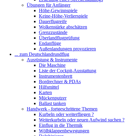
Übungen für Anfänger
Höhe-Gewinnspiele
Keine-Höhe-Verlierspiele
Dauerflugreife
Wolkenstärke abschätzen
Grenzzustände
Überlandflugprüfung
Endanflüge
Außenlandungen provozieren
... zum Deutschlandrundflug
Ausrüstung & Instrumente
Die Maschine
Liste der Cockpit-Ausstattung
Instrumentenbrett
Bordrechner & PDAs
Hilfsmittel
Karten
Mückenputzer
Ballast tanken
Handwerk - fortgeschrittene Themen
Kurbeln oder weiterfliegen ?
Weiterkurbeln oder neuen Aufwind suchen ?
Einflug in die Thermik
Wölbklappenbewegungen