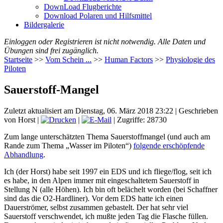
DownLoad Flugberichte
Download Polaren und Hilfsmittel
Bildergalerie
Einloggen oder Registrieren ist nicht notwendig. Alle Daten und
Übungen sind frei zugänglich.
Startseite
>>
Vom Schein ...
>>
Human Factors
>>
Physiologie des
Piloten
Sauerstoff-Mangel
Zuletzt aktualisiert am Dienstag, 06. März 2018 23:22
|
Geschrieben
von Horst
|
|
| Zugriffe: 28730
Zum lange unterschätzten Thema Sauerstoffmangel (und auch am
Rande zum Thema „Wasser im Piloten“)
folgende erschöpfende
Abhandlung
.
Ich (der Horst) habe seit 1997 ein EDS und ich fliege/flog, seit ich
es habe, in den Alpen immer mit eingeschaltetem Sauerstoff in
Stellung N (alle Höhen). Ich bin oft belächelt worden (bei Schaffner
sind das die O2-Hardliner). Vor dem EDS hatte ich einen
Dauerströmer, selbst zusammen gebastelt. Der hat sehr viel
Sauerstoff verschwendet, ich mußte jeden Tag die Flasche füllen.