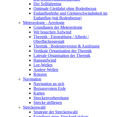
Der Sollfahrtring
Optimale Gleitfahrt ohne Bodenbezug
Endanflughöhe und Gleitgeschwindigkeit im
Endanflug (mit Bodenbezug)
Meteorologie - Aerologie
Grundlagen der Meteorologie
Wir brauchen Aufwind
Thermik : Einstrahlung / Albedo /
Oberflächengestalt
Thermik : Bodeninversion & Auslösung
Vertikale Organisation der Thermik
Laterale Organisation der Thermik
Hangaufwind
Lee-Wellen
Andere Wellen
Rotoren
Navigation
Navigation an sich
Bezugssystem Erde
Karten
Streckenvorbereitung
Strecke abfliegen
Streckenwahl
Strategie der Streckenwahl
Erstellung eines Streckenkatalogs