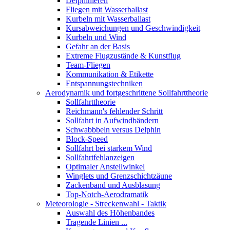
Delphinieren
Fliegen mit Wasserballast
Kurbeln mit Wasserballast
Kursabweichungen und Geschwindigkeit
Kurbeln und Wind
Gefahr an der Basis
Extreme Flugzustände & Kunstflug
Team-Fliegen
Kommunikation & Etikette
Entspannungstechniken
Aerodynamik und fortgeschrittene Sollfahrttheorie
Sollfahrttheorie
Reichmann's fehlender Schritt
Sollfahrt in Aufwindbändern
Schwabbbeln versus Delphin
Block-Speed
Sollfahrt bei starkem Wind
Sollfahrtfehlanzeigen
Optimaler Anstellwinkel
Winglets und Grenzschichtzäune
Zackenband und Ausblasung
Top-Notch-Aerodramatik
Meteorologie - Streckenwahl - Taktik
Auswahl des Höhenbandes
Tragende Linien ...