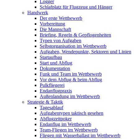
Logger
Schlafplatz für Flugzeug und Hänger
Handwerk
Der erste Wettbewerb
Vorbereitung
Die Mannschaft
Briefing, Regeln & Gepflogenheiten
Typen von Aufgaben
Selbstorganisation im Wettbewerb
Aufgaben, Wendepunkte, Sektoren und Linien
Startaufbau
Start und Abflug
Dokumentation
Funk und Team im Wettbewerb
Vor dem Abflug & beim Abflug
Pulkfliegerei
Endanflugpraxis
Außenlandung im Wettbewerb
Strategie & Taktik
Tagesablauf
Aufgabentypen taktisch gesehen
Abflugzeitpoker
Endanflug im Wettbewerb
Team-Fliegen im Wettbewerb
Fliegen mit Wasserballast im Wettbewerb