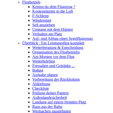
Flugbetrieb
Kennst du dein Flugzeug ?
Kostengünstig in die Luft
F-Schlepp
Windenstart
Seil ausziehen
Umgang mit dem Hänger
Verhalten am Platz
Auf- und Abbau eines Segelflugzeugs
Überblick : Ein Leistungsflug komplett
Wetterberatung & Entscheidung
Organisation des Flugbetriebs
Am Morgen vor dem Flug
Wetterbriefing
Fressalien und Getränke ...
Ballast
Aufgabe planen
Vorbereitung der Rückholung
Abklebung
Checkliste
Prüfung deiner Papiere
Außenlandesicherheit
Landung auf einem fremden Platz
Raus aus der Bahn
Wertsachen rausnehmen