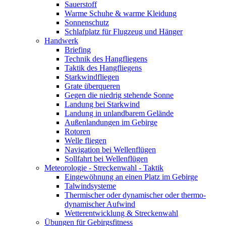
Sauerstoff
Warme Schuhe & warme Kleidung
Sonnenschutz
Schlafplatz für Flugzeug und Hänger
Handwerk
Briefing
Technik des Hangfliegens
Taktik des Hangfliegens
Starkwindfliegen
Grate überqueren
Gegen die niedrig stehende Sonne
Landung bei Starkwind
Landung in unlandbarem Gelände
Außenlandungen im Gebirge
Rotoren
Welle fliegen
Navigation bei Wellenflügen
Sollfahrt bei Wellenflügen
Meteorologie - Streckenwahl - Taktik
Eingewöhnung an einen Platz im Gebirge
Talwindsysteme
Thermischer oder dynamischer oder thermo-
dynamischer Aufwind
Wetterentwicklung & Streckenwahl
Übungen für Gebirgsfitness