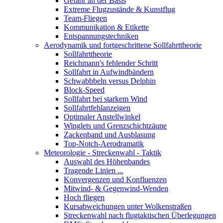
Gefahr an der Basis
Extreme Flugzustände & Kunstflug
Team-Fliegen
Kommunikation & Etikette
Entspannungstechniken
Aerodynamik und fortgeschrittene Sollfahrttheorie
Sollfahrttheorie
Reichmann's fehlender Schritt
Sollfahrt in Aufwindbändern
Schwabbbeln versus Delphin
Block-Speed
Sollfahrt bei starkem Wind
Sollfahrtfehlanzeigen
Optimaler Anstellwinkel
Winglets und Grenzschichtzäune
Zackenband und Ausblasung
Top-Notch-Aerodramatik
Meteorologie - Streckenwahl - Taktik
Auswahl des Höhenbandes
Tragende Linien ...
Konvergenzen und Konfluenzen
Mitwind- & Gegenwind-Wenden
Hoch fliegen
Kursabweichungen unter Wolkenstraßen
Streckenwahl nach flugtaktischen Überlegungen