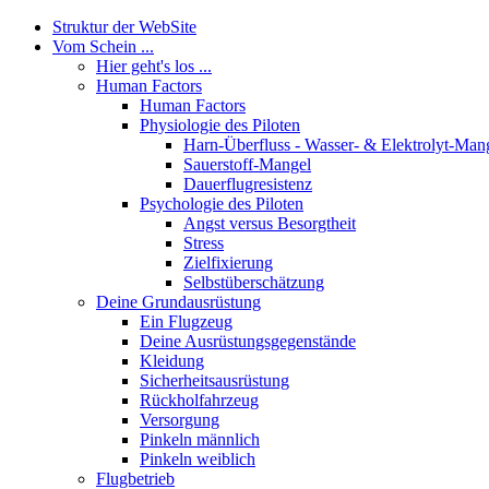
Struktur der WebSite
Vom Schein ...
Hier geht's los ...
Human Factors
Human Factors
Physiologie des Piloten
Harn-Überfluss - Wasser- & Elektrolyt-Man
Sauerstoff-Mangel
Dauerflugresistenz
Psychologie des Piloten
Angst versus Besorgtheit
Stress
Zielfixierung
Selbstüberschätzung
Deine Grundausrüstung
Ein Flugzeug
Deine Ausrüstungsgegenstände
Kleidung
Sicherheitsausrüstung
Rückholfahrzeug
Versorgung
Pinkeln männlich
Pinkeln weiblich
Flugbetrieb