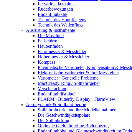
Le vario a la main ...
Ruderbewegungen
Endanflugtaktik
Technik des Hangfliegens
Technik des Wellenflugs
Ausrüstung & Instrumente
Die Maschine
Fallschirm
Haubenfaden
Fahrtmesser & Messfehler
Höhenmesser & Messfehler
Kompass
Pneumatische Variometer, Kompensation & Messf
Elektronische Variometer & ihre Messfehler
Variometer : Generelle Probleme
MacCready-Ring / Sollfahrtgeber
Verschlauchung
Endanflughilfsmittel
FLARM - Butterfly-Display - FlarmView
Aerodynamik & Sollfahrttheorie
Sollfahrttheorie und ihre Modellannahmen
Die Geschwindigkeitspolare
Der Sollfahrtring
Optimale Gleitfahrt ohne Bodenbezug
Endanflughöhe und Gleitgeschwindigkeit im Enda