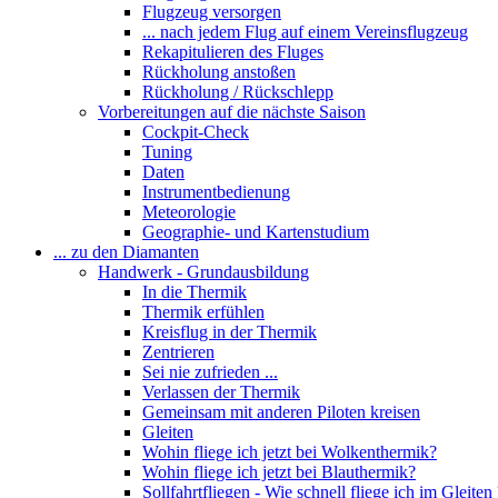
Flugzeug versorgen
... nach jedem Flug auf einem Vereinsflugzeug
Rekapitulieren des Fluges
Rückholung anstoßen
Rückholung / Rückschlepp
Vorbereitungen auf die nächste Saison
Cockpit-Check
Tuning
Daten
Instrumentbedienung
Meteorologie
Geographie- und Kartenstudium
... zu den Diamanten
Handwerk - Grundausbildung
In die Thermik
Thermik erfühlen
Kreisflug in der Thermik
Zentrieren
Sei nie zufrieden ...
Verlassen der Thermik
Gemeinsam mit anderen Piloten kreisen
Gleiten
Wohin fliege ich jetzt bei Wolkenthermik?
Wohin fliege ich jetzt bei Blauthermik?
Sollfahrtfliegen - Wie schnell fliege ich im Gleiten 