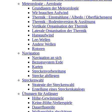
Meteorologie - Aerologie
Grundlagen der Meteorologie
Wir brauchen Aufwind
Thermik : Einstrahlung / Albedo / Oberflächengest
Thermik : Bodeninversion & Auslösung
Vertikale Organisation der Thermik
Laterale Organisation der Thermik
Hangaufwind
Lee-Wellen
Andere Wellen
Rotoren
Navigation
Navigation an sich
Bezugssystem Erde
Karten
Streckenvorbereitung
Strecke abfliegen
Streckenwahl
Strategie der Streckenwahl
Erstellung eines Streckenkatalogs
Übungen für Anfänger
Höhe-Gewinnspiele
Keine-Höhe-Verlierspiele
Dauerflugreife
Wolkenstärke abschätzen