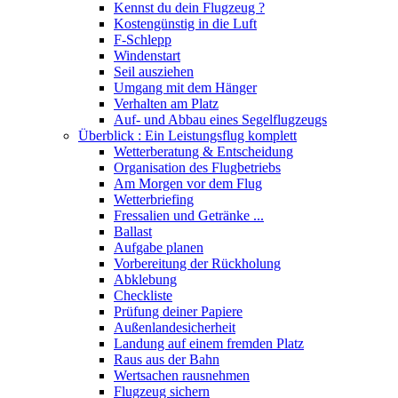
Kennst du dein Flugzeug ?
Kostengünstig in die Luft
F-Schlepp
Windenstart
Seil ausziehen
Umgang mit dem Hänger
Verhalten am Platz
Auf- und Abbau eines Segelflugzeugs
Überblick : Ein Leistungsflug komplett
Wetterberatung & Entscheidung
Organisation des Flugbetriebs
Am Morgen vor dem Flug
Wetterbriefing
Fressalien und Getränke ...
Ballast
Aufgabe planen
Vorbereitung der Rückholung
Abklebung
Checkliste
Prüfung deiner Papiere
Außenlandesicherheit
Landung auf einem fremden Platz
Raus aus der Bahn
Wertsachen rausnehmen
Flugzeug sichern