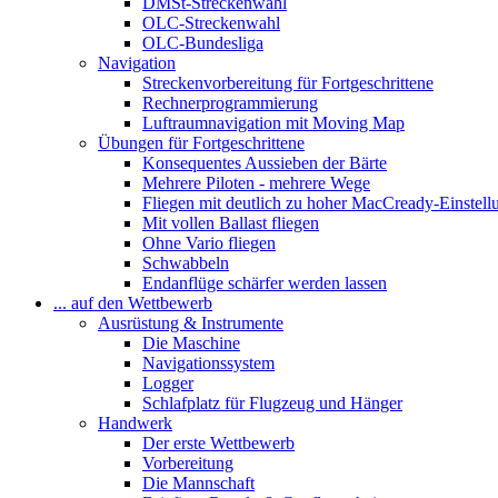
DMSt-Streckenwahl
OLC-Streckenwahl
OLC-Bundesliga
Navigation
Streckenvorbereitung für Fortgeschrittene
Rechnerprogrammierung
Luftraumnavigation mit Moving Map
Übungen für Fortgeschrittene
Konsequentes Aussieben der Bärte
Mehrere Piloten - mehrere Wege
Fliegen mit deutlich zu hoher MacCready-Einstell
Mit vollen Ballast fliegen
Ohne Vario fliegen
Schwabbeln
Endanflüge schärfer werden lassen
... auf den Wettbewerb
Ausrüstung & Instrumente
Die Maschine
Navigationssystem
Logger
Schlafplatz für Flugzeug und Hänger
Handwerk
Der erste Wettbewerb
Vorbereitung
Die Mannschaft