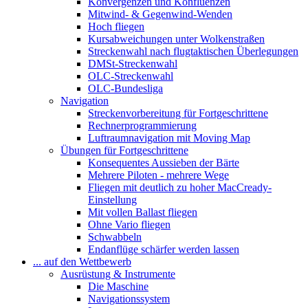
Konvergenzen und Konfluenzen
Mitwind- & Gegenwind-Wenden
Hoch fliegen
Kursabweichungen unter Wolkenstraßen
Streckenwahl nach flugtaktischen Überlegungen
DMSt-Streckenwahl
OLC-Streckenwahl
OLC-Bundesliga
Navigation
Streckenvorbereitung für Fortgeschrittene
Rechnerprogrammierung
Luftraumnavigation mit Moving Map
Übungen für Fortgeschrittene
Konsequentes Aussieben der Bärte
Mehrere Piloten - mehrere Wege
Fliegen mit deutlich zu hoher MacCready-
Einstellung
Mit vollen Ballast fliegen
Ohne Vario fliegen
Schwabbeln
Endanflüge schärfer werden lassen
... auf den Wettbewerb
Ausrüstung & Instrumente
Die Maschine
Navigationssystem