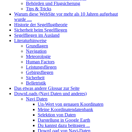
Behörden und Flugsicherung
Tips & Tricks
Warum diese WebSite vor mehr als 10 Jahren aufgebaut
wurde ....
Historie der Segelflugtheorie
Sicherheit beim Segelfliegen
Segelfliegen im Ausland
Literaturhinweise
Grundlagen
Navigation
Meteorologie
Human Factors
Leistungsfliegen
Gebirgsfliegen
Sicherheit
Belletristik
Das etwas andere Glossar zur Seite
DownLoads (Navi Daten und anderes)
Navi Daten
Un-Wert von genauen Koordinaten
Meine Koordinatendatenbank
Selektion von Daten
Darstellung in Google Earth
Du kannst dazu beitragen ...
DownLoad von Navi-Daten