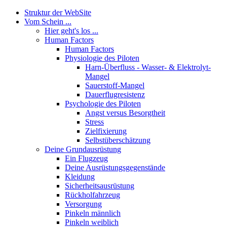
Struktur der WebSite
Vom Schein ...
Hier geht's los ...
Human Factors
Human Factors
Physiologie des Piloten
Harn-Überfluss - Wasser- & Elektrolyt-
Mangel
Sauerstoff-Mangel
Dauerflugresistenz
Psychologie des Piloten
Angst versus Besorgtheit
Stress
Zielfixierung
Selbstüberschätzung
Deine Grundausrüstung
Ein Flugzeug
Deine Ausrüstungsgegenstände
Kleidung
Sicherheitsausrüstung
Rückholfahrzeug
Versorgung
Pinkeln männlich
Pinkeln weiblich