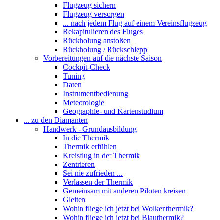
Flugzeug sichern
Flugzeug versorgen
... nach jedem Flug auf einem Vereinsflugzeug
Rekapitulieren des Fluges
Rückholung anstoßen
Rückholung / Rückschlepp
Vorbereitungen auf die nächste Saison
Cockpit-Check
Tuning
Daten
Instrumentbedienung
Meteorologie
Geographie- und Kartenstudium
... zu den Diamanten
Handwerk - Grundausbildung
In die Thermik
Thermik erfühlen
Kreisflug in der Thermik
Zentrieren
Sei nie zufrieden ...
Verlassen der Thermik
Gemeinsam mit anderen Piloten kreisen
Gleiten
Wohin fliege ich jetzt bei Wolkenthermik?
Wohin fliege ich jetzt bei Blauthermik?