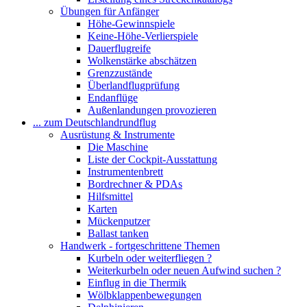
Übungen für Anfänger
Höhe-Gewinnspiele
Keine-Höhe-Verlierspiele
Dauerflugreife
Wolkenstärke abschätzen
Grenzzustände
Überlandflugprüfung
Endanflüge
Außenlandungen provozieren
... zum Deutschlandrundflug
Ausrüstung & Instrumente
Die Maschine
Liste der Cockpit-Ausstattung
Instrumentenbrett
Bordrechner & PDAs
Hilfsmittel
Karten
Mückenputzer
Ballast tanken
Handwerk - fortgeschrittene Themen
Kurbeln oder weiterfliegen ?
Weiterkurbeln oder neuen Aufwind suchen ?
Einflug in die Thermik
Wölbklappenbewegungen