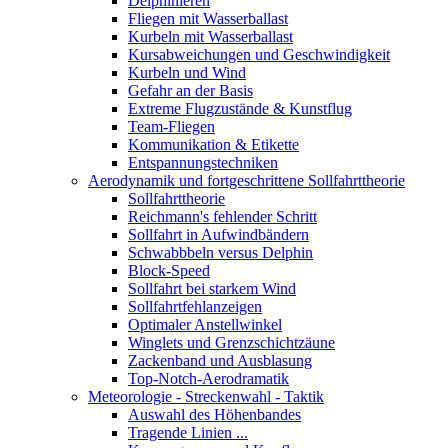
Delphinieren
Fliegen mit Wasserballast
Kurbeln mit Wasserballast
Kursabweichungen und Geschwindigkeit
Kurbeln und Wind
Gefahr an der Basis
Extreme Flugzustände & Kunstflug
Team-Fliegen
Kommunikation & Etikette
Entspannungstechniken
Aerodynamik und fortgeschrittene Sollfahrttheorie
Sollfahrttheorie
Reichmann's fehlender Schritt
Sollfahrt in Aufwindbändern
Schwabbbeln versus Delphin
Block-Speed
Sollfahrt bei starkem Wind
Sollfahrtfehlanzeigen
Optimaler Anstellwinkel
Winglets und Grenzschichtzäune
Zackenband und Ausblasung
Top-Notch-Aerodramatik
Meteorologie - Streckenwahl - Taktik
Auswahl des Höhenbandes
Tragende Linien ...