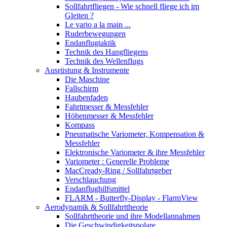
Sollfahrtfliegen - Wie schnell fliege ich im
Gleiten ?
Le vario a la main ...
Ruderbewegungen
Endanflugtaktik
Technik des Hangfliegens
Technik des Wellenflugs
Ausrüstung & Instrumente
Die Maschine
Fallschirm
Haubenfaden
Fahrtmesser & Messfehler
Höhenmesser & Messfehler
Kompass
Pneumatische Variometer, Kompensation &
Messfehler
Elektronische Variometer & ihre Messfehler
Variometer : Generelle Probleme
MacCready-Ring / Sollfahrtgeber
Verschlauchung
Endanflughilfsmittel
FLARM - Butterfly-Display - FlarmView
Aerodynamik & Sollfahrttheorie
Sollfahrttheorie und ihre Modellannahmen
Die Geschwindigkeitspolare