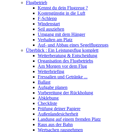
Flugbetrieb
Kennst du dein Flugzeug ?
Kostengünstig in die Luft
F-Schlepp
Windenstart
Seil ausziehen
Umgang mit dem Hänger
Verhalten am Platz
Auf- und Abbau eines Segelflugzeugs
Überblick : Ein Leistungsflug komplett
Wetterberatung & Entscheidung
Organisation des Flugbetriebs
Am Morgen vor dem Flug
Wetterbriefing
Fressalien und Getränke ...
Ballast
Aufgabe planen
Vorbereitung der Rückholung
Abklebung
Checkliste
Prüfung deiner Papiere
Außenlandesicherheit
Landung auf einem fremden Platz
Raus aus der Bahn
Wertsachen rausnehmen