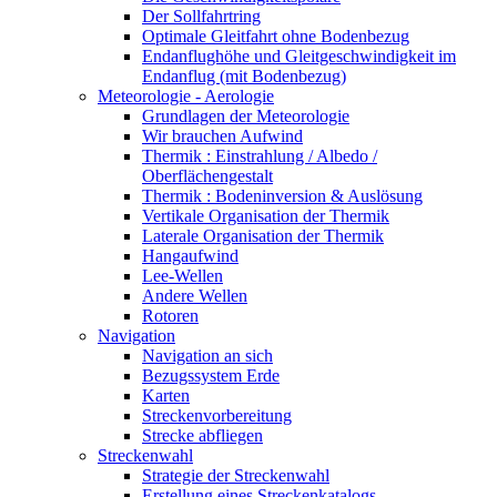
Der Sollfahrtring
Optimale Gleitfahrt ohne Bodenbezug
Endanflughöhe und Gleitgeschwindigkeit im
Endanflug (mit Bodenbezug)
Meteorologie - Aerologie
Grundlagen der Meteorologie
Wir brauchen Aufwind
Thermik : Einstrahlung / Albedo /
Oberflächengestalt
Thermik : Bodeninversion & Auslösung
Vertikale Organisation der Thermik
Laterale Organisation der Thermik
Hangaufwind
Lee-Wellen
Andere Wellen
Rotoren
Navigation
Navigation an sich
Bezugssystem Erde
Karten
Streckenvorbereitung
Strecke abfliegen
Streckenwahl
Strategie der Streckenwahl
Erstellung eines Streckenkatalogs