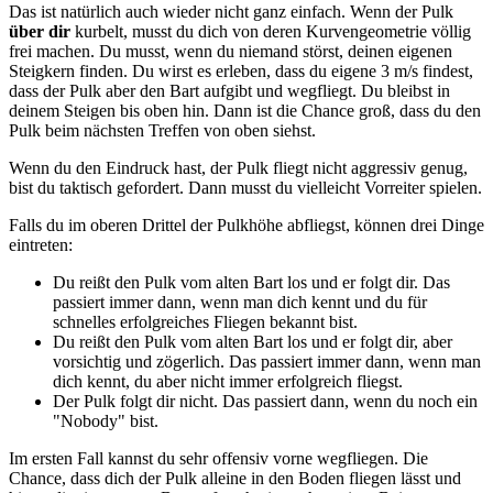
Das ist natürlich auch wieder nicht ganz einfach. Wenn der Pulk
über dir
kurbelt, musst du dich von deren Kurvengeometrie völlig
frei machen. Du musst, wenn du niemand störst, deinen eigenen
Steigkern finden. Du wirst es erleben, dass du eigene 3 m/s findest,
dass der Pulk aber den Bart aufgibt und wegfliegt. Du bleibst in
deinem Steigen bis oben hin. Dann ist die Chance groß, dass du den
Pulk beim nächsten Treffen von oben siehst.
Wenn du den Eindruck hast, der Pulk fliegt nicht aggressiv genug,
bist du taktisch gefordert. Dann musst du vielleicht Vorreiter spielen.
Falls du im oberen Drittel der Pulkhöhe abfliegst, können drei Dinge
eintreten:
Du reißt den Pulk vom alten Bart los und er folgt dir. Das
passiert immer dann, wenn man dich kennt und du für
schnelles erfolgreiches Fliegen bekannt bist.
Du reißt den Pulk vom alten Bart los und er folgt dir, aber
vorsichtig und zögerlich. Das passiert immer dann, wenn man
dich kennt, du aber nicht immer erfolgreich fliegst.
Der Pulk folgt dir nicht. Das passiert dann, wenn du noch ein
"Nobody" bist.
Im ersten Fall kannst du sehr offensiv vorne wegfliegen. Die
Chance, dass dich der Pulk alleine in den Boden fliegen lässt und