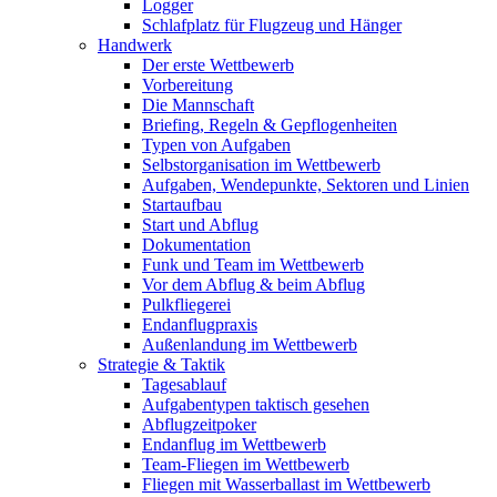
Logger
Schlafplatz für Flugzeug und Hänger
Handwerk
Der erste Wettbewerb
Vorbereitung
Die Mannschaft
Briefing, Regeln & Gepflogenheiten
Typen von Aufgaben
Selbstorganisation im Wettbewerb
Aufgaben, Wendepunkte, Sektoren und Linien
Startaufbau
Start und Abflug
Dokumentation
Funk und Team im Wettbewerb
Vor dem Abflug & beim Abflug
Pulkfliegerei
Endanflugpraxis
Außenlandung im Wettbewerb
Strategie & Taktik
Tagesablauf
Aufgabentypen taktisch gesehen
Abflugzeitpoker
Endanflug im Wettbewerb
Team-Fliegen im Wettbewerb
Fliegen mit Wasserballast im Wettbewerb