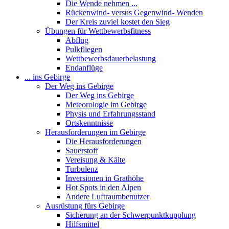
Die Wende nehmen ...
Rückenwind- versus Gegenwind- Wenden
Der Kreis zuviel kostet den Sieg
Übungen für Wettbewerbsfitness
Abflug
Pulkfliegen
Wettbewerbsdauerbelastung
Endanflüge
... ins Gebirge
Der Weg ins Gebirge
Der Weg ins Gebirge
Meteorologie im Gebirge
Physis und Erfahrungsstand
Ortskenntnisse
Herausforderungen im Gebirge
Die Herausforderungen
Sauerstoff
Vereisung & Kälte
Turbulenz
Inversionen in Grathöhe
Hot Spots in den Alpen
Andere Luftraumbenutzer
Ausrüstung fürs Gebirge
Sicherung an der Schwerpunktkupplung
Hilfsmittel