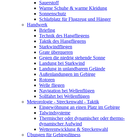
Sauerstoff
Warme Schuhe & warme Kleidung
Sonnenschutz
Schlafplatz für Flugzeug und Hänger
Handwerk
Briefing
Technik des Hangfliegens
Taktik des Hangfliegens
Starkwindfliegen
Grate überqueren
Gegen die niedrig stehende Sonne
Landung bei Starkwind
Landung in unlandbarem Gelände
Außenlandungen im Gebirge
Rotoren
Welle fliegen
Navigation bei Wellenflügen
Sollfahrt bei Wellenflügen
Meteorologie - Streckenwahl - Taktik
Eingewöhnung an einen Platz im Gebirge
Talwindsysteme
Thermischer oder dynamischer oder thermo-
dynamischer Aufwind
Wetterentwicklung & Streckenwahl
Übungen für Gebirgsfitness