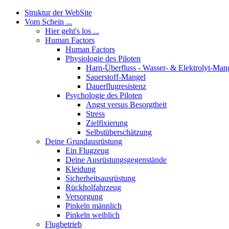
Struktur der WebSite
Vom Schein ...
Hier geht's los ...
Human Factors
Human Factors
Physiologie des Piloten
Harn-Überfluss - Wasser- & Elektrolyt-Man
Sauerstoff-Mangel
Dauerflugresistenz
Psychologie des Piloten
Angst versus Besorgtheit
Stress
Zielfixierung
Selbstüberschätzung
Deine Grundausrüstung
Ein Flugzeug
Deine Ausrüstungsgegenstände
Kleidung
Sicherheitsausrüstung
Rückholfahrzeug
Versorgung
Pinkeln männlich
Pinkeln weiblich
Flugbetrieb