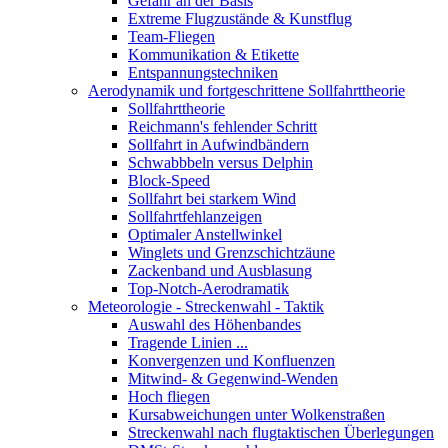
Gefahr an der Basis
Extreme Flugzustände & Kunstflug
Team-Fliegen
Kommunikation & Etikette
Entspannungstechniken
Aerodynamik und fortgeschrittene Sollfahrttheorie
Sollfahrttheorie
Reichmann's fehlender Schritt
Sollfahrt in Aufwindbändern
Schwabbbeln versus Delphin
Block-Speed
Sollfahrt bei starkem Wind
Sollfahrtfehlanzeigen
Optimaler Anstellwinkel
Winglets und Grenzschichtzäune
Zackenband und Ausblasung
Top-Notch-Aerodramatik
Meteorologie - Streckenwahl - Taktik
Auswahl des Höhenbandes
Tragende Linien ...
Konvergenzen und Konfluenzen
Mitwind- & Gegenwind-Wenden
Hoch fliegen
Kursabweichungen unter Wolkenstraßen
Streckenwahl nach flugtaktischen Überlegungen