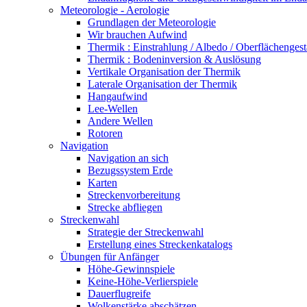
Meteorologie - Aerologie
Grundlagen der Meteorologie
Wir brauchen Aufwind
Thermik : Einstrahlung / Albedo / Oberflächengest
Thermik : Bodeninversion & Auslösung
Vertikale Organisation der Thermik
Laterale Organisation der Thermik
Hangaufwind
Lee-Wellen
Andere Wellen
Rotoren
Navigation
Navigation an sich
Bezugssystem Erde
Karten
Streckenvorbereitung
Strecke abfliegen
Streckenwahl
Strategie der Streckenwahl
Erstellung eines Streckenkatalogs
Übungen für Anfänger
Höhe-Gewinnspiele
Keine-Höhe-Verlierspiele
Dauerflugreife
Wolkenstärke abschätzen