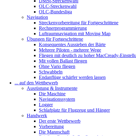
DMSt-Streckenwahl
OLC-Streckenwahl
OLC-Bundesliga
Navigation
Streckenvorbereitung für Fortgeschrittene
Rechnerprogrammierung
Luftraumnavigation mit Moving Map
Übungen für Fortgeschrittene
Konsequentes Aussieben der Bärte
Mehrere Piloten - mehrere Wege
Fliegen mit deutlich zu hoher MacCready-Einstell
Mit vollen Ballast fliegen
Ohne Vario fliegen
Schwabbeln
Endanflüge schärfer werden lassen
... auf den Wettbewerb
Ausrüstung & Instrumente
Die Maschine
Navigationssystem
Logger
Schlafplatz für Flugzeug und Hänger
Handwerk
Der erste Wettbewerb
Vorbereitung
Die Mannschaft