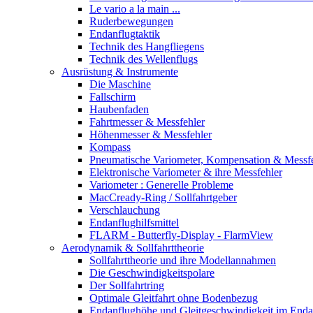
Le vario a la main ...
Ruderbewegungen
Endanflugtaktik
Technik des Hangfliegens
Technik des Wellenflugs
Ausrüstung & Instrumente
Die Maschine
Fallschirm
Haubenfaden
Fahrtmesser & Messfehler
Höhenmesser & Messfehler
Kompass
Pneumatische Variometer, Kompensation & Messf
Elektronische Variometer & ihre Messfehler
Variometer : Generelle Probleme
MacCready-Ring / Sollfahrtgeber
Verschlauchung
Endanflughilfsmittel
FLARM - Butterfly-Display - FlarmView
Aerodynamik & Sollfahrttheorie
Sollfahrttheorie und ihre Modellannahmen
Die Geschwindigkeitspolare
Der Sollfahrtring
Optimale Gleitfahrt ohne Bodenbezug
Endanflughöhe und Gleitgeschwindigkeit im Enda