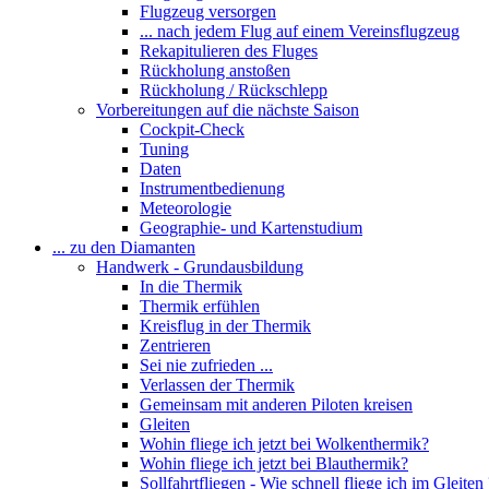
Flugzeug versorgen
... nach jedem Flug auf einem Vereinsflugzeug
Rekapitulieren des Fluges
Rückholung anstoßen
Rückholung / Rückschlepp
Vorbereitungen auf die nächste Saison
Cockpit-Check
Tuning
Daten
Instrumentbedienung
Meteorologie
Geographie- und Kartenstudium
... zu den Diamanten
Handwerk - Grundausbildung
In die Thermik
Thermik erfühlen
Kreisflug in der Thermik
Zentrieren
Sei nie zufrieden ...
Verlassen der Thermik
Gemeinsam mit anderen Piloten kreisen
Gleiten
Wohin fliege ich jetzt bei Wolkenthermik?
Wohin fliege ich jetzt bei Blauthermik?
Sollfahrtfliegen - Wie schnell fliege ich im Gleiten 