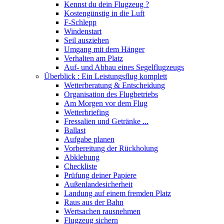
Kennst du dein Flugzeug ?
Kostengünstig in die Luft
F-Schlepp
Windenstart
Seil ausziehen
Umgang mit dem Hänger
Verhalten am Platz
Auf- und Abbau eines Segelflugzeugs
Überblick : Ein Leistungsflug komplett
Wetterberatung & Entscheidung
Organisation des Flugbetriebs
Am Morgen vor dem Flug
Wetterbriefing
Fressalien und Getränke ...
Ballast
Aufgabe planen
Vorbereitung der Rückholung
Abklebung
Checkliste
Prüfung deiner Papiere
Außenlandesicherheit
Landung auf einem fremden Platz
Raus aus der Bahn
Wertsachen rausnehmen
Flugzeug sichern