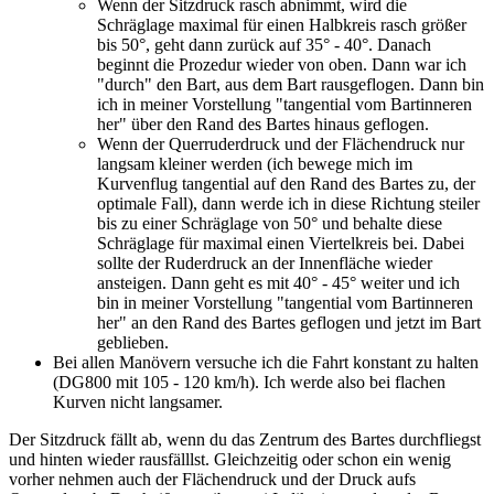
Wenn der Sitzdruck rasch abnimmt, wird die
Schräglage maximal für einen Halbkreis rasch größer
bis 50°, geht dann zurück auf 35° - 40°. Danach
beginnt die Prozedur wieder von oben. Dann war ich
"durch" den Bart, aus dem Bart rausgeflogen. Dann bin
ich in meiner Vorstellung "tangential vom Bartinneren
her" über den Rand des Bartes hinaus geflogen.
Wenn der Querruderdruck und der Flächendruck nur
langsam kleiner werden (ich bewege mich im
Kurvenflug tangential auf den Rand des Bartes zu, der
optimale Fall), dann werde ich in diese Richtung steiler
bis zu einer Schräglage von 50° und behalte diese
Schräglage für maximal einen Viertelkreis bei. Dabei
sollte der Ruderdruck an der Innenfläche wieder
ansteigen. Dann geht es mit 40° - 45° weiter und ich
bin in meiner Vorstellung "tangential vom Bartinneren
her" an den Rand des Bartes geflogen und jetzt im Bart
geblieben.
Bei allen Manövern versuche ich die Fahrt konstant zu halten
(DG800 mit 105 - 120 km/h). Ich werde also bei flachen
Kurven nicht langsamer.
Der Sitzdruck fällt ab, wenn du das Zentrum des Bartes durchfliegst
und hinten wieder rausfälllst. Gleichzeitig oder schon ein wenig
vorher nehmen auch der Flächendruck und der Druck aufs