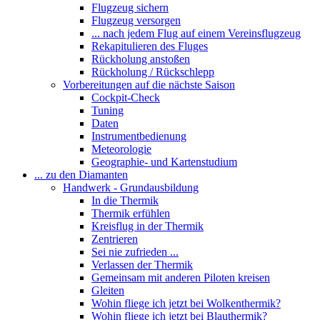
Flugzeug sichern
Flugzeug versorgen
... nach jedem Flug auf einem Vereinsflugzeug
Rekapitulieren des Fluges
Rückholung anstoßen
Rückholung / Rückschlepp
Vorbereitungen auf die nächste Saison
Cockpit-Check
Tuning
Daten
Instrumentbedienung
Meteorologie
Geographie- und Kartenstudium
... zu den Diamanten
Handwerk - Grundausbildung
In die Thermik
Thermik erfühlen
Kreisflug in der Thermik
Zentrieren
Sei nie zufrieden ...
Verlassen der Thermik
Gemeinsam mit anderen Piloten kreisen
Gleiten
Wohin fliege ich jetzt bei Wolkenthermik?
Wohin fliege ich jetzt bei Blauthermik?