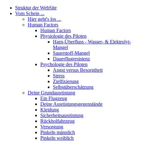
Struktur der WebSite
Vom Schein ...
Hier geht's los ...
Human Factors
Human Factors
Physiologie des Piloten
Harn-Überfluss - Wasser- & Elektrolyt-
Mangel
Sauerstoff-Mangel
Dauerflugresistenz
Psychologie des Piloten
Angst versus Besorgtheit
Stress
Zielfixierung
Selbstüberschätzung
Deine Grundausrüstung
Ein Flugzeug
Deine Ausrüstungsgegenstände
Kleidung
Sicherheitsausrüstung
Rückholfahrzeug
Versorgung
Pinkeln männlich
Pinkeln weiblich