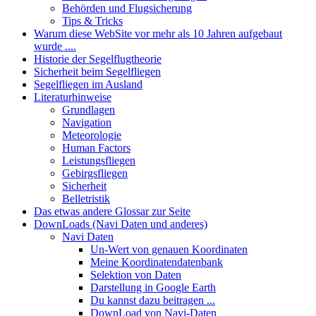
Behörden und Flugsicherung
Tips & Tricks
Warum diese WebSite vor mehr als 10 Jahren aufgebaut
wurde ....
Historie der Segelflugtheorie
Sicherheit beim Segelfliegen
Segelfliegen im Ausland
Literaturhinweise
Grundlagen
Navigation
Meteorologie
Human Factors
Leistungsfliegen
Gebirgsfliegen
Sicherheit
Belletristik
Das etwas andere Glossar zur Seite
DownLoads (Navi Daten und anderes)
Navi Daten
Un-Wert von genauen Koordinaten
Meine Koordinatendatenbank
Selektion von Daten
Darstellung in Google Earth
Du kannst dazu beitragen ...
DownLoad von Navi-Daten