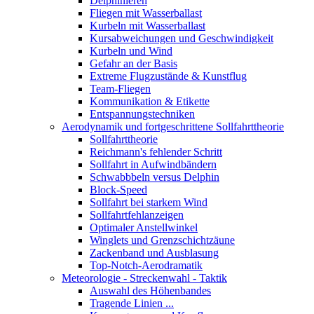
Delphinieren
Fliegen mit Wasserballast
Kurbeln mit Wasserballast
Kursabweichungen und Geschwindigkeit
Kurbeln und Wind
Gefahr an der Basis
Extreme Flugzustände & Kunstflug
Team-Fliegen
Kommunikation & Etikette
Entspannungstechniken
Aerodynamik und fortgeschrittene Sollfahrttheorie
Sollfahrttheorie
Reichmann's fehlender Schritt
Sollfahrt in Aufwindbändern
Schwabbbeln versus Delphin
Block-Speed
Sollfahrt bei starkem Wind
Sollfahrtfehlanzeigen
Optimaler Anstellwinkel
Winglets und Grenzschichtzäune
Zackenband und Ausblasung
Top-Notch-Aerodramatik
Meteorologie - Streckenwahl - Taktik
Auswahl des Höhenbandes
Tragende Linien ...