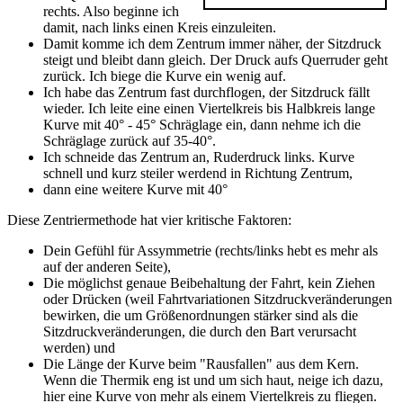
rechts. Also beginne ich
damit, nach links einen Kreis einzuleiten.
Damit komme ich dem Zentrum immer näher, der Sitzdruck
steigt und bleibt dann gleich. Der Druck aufs Querruder geht
zurück. Ich biege die Kurve ein wenig auf.
Ich habe das Zentrum fast durchflogen, der Sitzdruck fällt
wieder. Ich leite eine einen Viertelkreis bis Halbkreis lange
Kurve mit 40° - 45° Schräglage ein, dann nehme ich die
Schräglage zurück auf 35-40°.
Ich schneide das Zentrum an, Ruderdruck links. Kurve
schnell und kurz steiler werdend in Richtung Zentrum,
dann eine weitere Kurve mit 40°
Diese Zentriermethode hat vier kritische Faktoren:
Dein Gefühl für Assymmetrie (rechts/links hebt es mehr als
auf der anderen Seite),
Die möglichst genaue Beibehaltung der Fahrt, kein Ziehen
oder Drücken (weil Fahrtvariationen Sitzdruckveränderungen
bewirken, die um Größenordnungen stärker sind als die
Sitzdruckveränderungen, die durch den Bart verursacht
werden) und
Die Länge der Kurve beim "Rausfallen" aus dem Kern.
Wenn die Thermik eng ist und um sich haut, neige ich dazu,
hier eine Kurve von mehr als einem Viertelkreis zu fliegen.