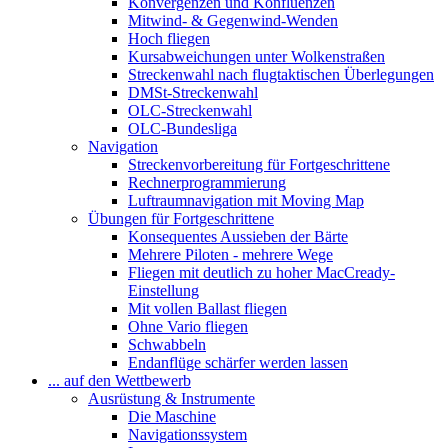
Konvergenzen und Konfluenzen
Mitwind- & Gegenwind-Wenden
Hoch fliegen
Kursabweichungen unter Wolkenstraßen
Streckenwahl nach flugtaktischen Überlegungen
DMSt-Streckenwahl
OLC-Streckenwahl
OLC-Bundesliga
Navigation
Streckenvorbereitung für Fortgeschrittene
Rechnerprogrammierung
Luftraumnavigation mit Moving Map
Übungen für Fortgeschrittene
Konsequentes Aussieben der Bärte
Mehrere Piloten - mehrere Wege
Fliegen mit deutlich zu hoher MacCready-
Einstellung
Mit vollen Ballast fliegen
Ohne Vario fliegen
Schwabbeln
Endanflüge schärfer werden lassen
... auf den Wettbewerb
Ausrüstung & Instrumente
Die Maschine
Navigationssystem