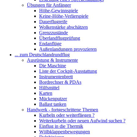
Übungen für Anfänger
Höhe-Gewinnspiele
Keine-Höhe-Verlierspiele
Dauerflugreife
Wolkenstärke abschätzen
Grenzzustände
Überlandflugprüfung
Endanflüge
Außenlandungen provozieren
... zum Deutschlandrundflug
Ausrüstung & Instrumente
Die Maschine
Liste der Cockpit-Ausstattung
Instrumentenbrett
Bordrechner & PDAs
Hilfsmittel
Karten
Mückenputzer
Ballast tanken
Handwerk - fortgeschrittene Themen
Kurbeln oder weiterfliegen ?
Weiterkurbeln oder neuen Aufwind suchen ?
Einflug in die Thermik
Wölbklappenbewegungen