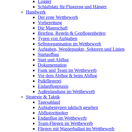
Logger
Schlafplatz für Flugzeug und Hänger
Handwerk
Der erste Wettbewerb
Vorbereitung
Die Mannschaft
Briefing, Regeln & Gepflogenheiten
Typen von Aufgaben
Selbstorganisation im Wettbewerb
Aufgaben, Wendepunkte, Sektoren und Linien
Startaufbau
Start und Abflug
Dokumentation
Funk und Team im Wettbewerb
Vor dem Abflug & beim Abflug
Pulkfliegerei
Endanflugpraxis
Außenlandung im Wettbewerb
Strategie & Taktik
Tagesablauf
Aufgabentypen taktisch gesehen
Abflugzeitpoker
Endanflug im Wettbewerb
Team-Fliegen im Wettbewerb
Fliegen mit Wasserballast im Wettbewerb