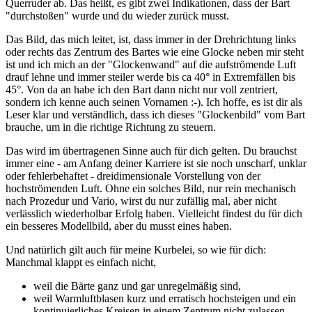
Querruder ab. Das heißt, es gibt zwei Indikationen, dass der Bart
"durchstoßen" wurde und du wieder zurück musst.
Das Bild, das mich leitet, ist, dass immer in der Drehrichtung links
oder rechts das Zentrum des Bartes wie eine Glocke neben mir steht
ist und ich mich an der "Glockenwand" auf die aufströmende Luft
drauf lehne und immer steiler werde bis ca 40° in Extremfällen bis
45°. Von da an habe ich den Bart dann nicht nur voll zentriert,
sondern ich kenne auch seinen Vornamen :-). Ich hoffe, es ist dir als
Leser klar und verständlich, dass ich dieses "Glockenbild" vom Bart
brauche, um in die richtige Richtung zu steuern.
Das wird im übertragenen Sinne auch für dich gelten. Du brauchst
immer eine - am Anfang deiner Karriere ist sie noch unscharf, unklar
oder fehlerbehaftet - dreidimensionale Vorstellung von der
hochströmenden Luft. Ohne ein solches Bild, nur rein mechanisch
nach Prozedur und Vario, wirst du nur zufällig mal, aber nicht
verlässlich wiederholbar Erfolg haben. Vielleicht findest du für dich
ein besseres Modellbild, aber du musst eines haben.
Und natürlich gilt auch für meine Kurbelei, so wie für dich:
Manchmal klappt es einfach nicht,
weil die Bärte ganz und gar unregelmäßig sind,
weil Warmluftblasen kurz und erratisch hochsteigen und ein
kontinuierliches Kreisen in einem Zentrum nicht zulassen,