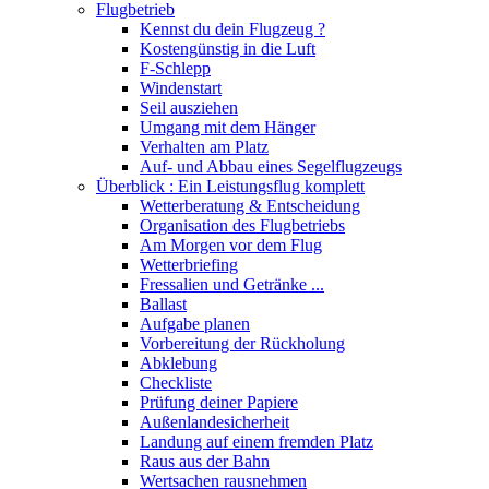
Flugbetrieb
Kennst du dein Flugzeug ?
Kostengünstig in die Luft
F-Schlepp
Windenstart
Seil ausziehen
Umgang mit dem Hänger
Verhalten am Platz
Auf- und Abbau eines Segelflugzeugs
Überblick : Ein Leistungsflug komplett
Wetterberatung & Entscheidung
Organisation des Flugbetriebs
Am Morgen vor dem Flug
Wetterbriefing
Fressalien und Getränke ...
Ballast
Aufgabe planen
Vorbereitung der Rückholung
Abklebung
Checkliste
Prüfung deiner Papiere
Außenlandesicherheit
Landung auf einem fremden Platz
Raus aus der Bahn
Wertsachen rausnehmen