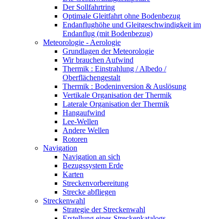
Der Sollfahrtring
Optimale Gleitfahrt ohne Bodenbezug
Endanflughöhe und Gleitgeschwindigkeit im
Endanflug (mit Bodenbezug)
Meteorologie - Aerologie
Grundlagen der Meteorologie
Wir brauchen Aufwind
Thermik : Einstrahlung / Albedo /
Oberflächengestalt
Thermik : Bodeninversion & Auslösung
Vertikale Organisation der Thermik
Laterale Organisation der Thermik
Hangaufwind
Lee-Wellen
Andere Wellen
Rotoren
Navigation
Navigation an sich
Bezugssystem Erde
Karten
Streckenvorbereitung
Strecke abfliegen
Streckenwahl
Strategie der Streckenwahl
Erstellung eines Streckenkatalogs