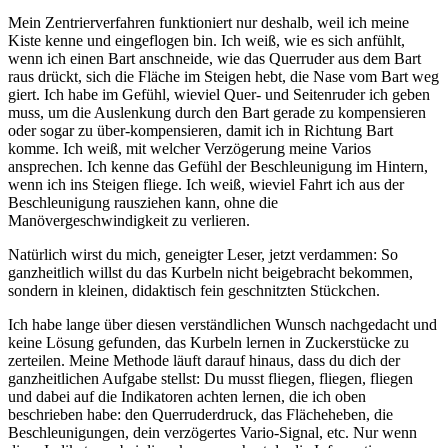
Mein Zentrierverfahren funktioniert nur deshalb, weil ich meine
Kiste kenne und eingeflogen bin. Ich weiß, wie es sich anfühlt,
wenn ich einen Bart anschneide, wie das Querruder aus dem Bart
raus drückt, sich die Fläche im Steigen hebt, die Nase vom Bart weg
giert. Ich habe im Gefühl, wieviel Quer- und Seitenruder ich geben
muss, um die Auslenkung durch den Bart gerade zu kompensieren
oder sogar zu über-kompensieren, damit ich in Richtung Bart
komme. Ich weiß, mit welcher Verzögerung meine Varios
ansprechen. Ich kenne das Gefühl der Beschleunigung im Hintern,
wenn ich ins Steigen fliege. Ich weiß, wieviel Fahrt ich aus der
Beschleunigung rausziehen kann, ohne die
Manövergeschwindigkeit zu verlieren.
Natürlich wirst du mich, geneigter Leser, jetzt verdammen: So
ganzheitlich willst du das Kurbeln nicht beigebracht bekommen,
sondern in kleinen, didaktisch fein geschnitzten Stückchen.
Ich habe lange über diesen verständlichen Wunsch nachgedacht und
keine Lösung gefunden, das Kurbeln lernen in Zuckerstücke zu
zerteilen. Meine Methode läuft darauf hinaus, dass du dich der
ganzheitlichen Aufgabe stellst: Du musst fliegen, fliegen, fliegen
und dabei auf die Indikatoren achten lernen, die ich oben
beschrieben habe: den Querruderdruck, das Flächeheben, die
Beschleunigungen, dein verzögertes Vario-Signal, etc. Nur wenn