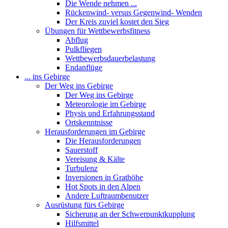
Die Wende nehmen ...
Rückenwind- versus Gegenwind- Wenden
Der Kreis zuviel kostet den Sieg
Übungen für Wettbewerbsfitness
Abflug
Pulkfliegen
Wettbewerbsdauerbelastung
Endanflüge
... ins Gebirge
Der Weg ins Gebirge
Der Weg ins Gebirge
Meteorologie im Gebirge
Physis und Erfahrungsstand
Ortskenntnisse
Herausforderungen im Gebirge
Die Herausforderungen
Sauerstoff
Vereisung & Kälte
Turbulenz
Inversionen in Grathöhe
Hot Spots in den Alpen
Andere Luftraumbenutzer
Ausrüstung fürs Gebirge
Sicherung an der Schwerpunktkupplung
Hilfsmittel