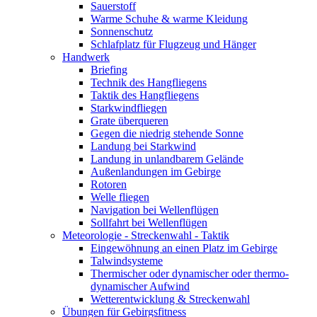
Sauerstoff
Warme Schuhe & warme Kleidung
Sonnenschutz
Schlafplatz für Flugzeug und Hänger
Handwerk
Briefing
Technik des Hangfliegens
Taktik des Hangfliegens
Starkwindfliegen
Grate überqueren
Gegen die niedrig stehende Sonne
Landung bei Starkwind
Landung in unlandbarem Gelände
Außenlandungen im Gebirge
Rotoren
Welle fliegen
Navigation bei Wellenflügen
Sollfahrt bei Wellenflügen
Meteorologie - Streckenwahl - Taktik
Eingewöhnung an einen Platz im Gebirge
Talwindsysteme
Thermischer oder dynamischer oder thermo-
dynamischer Aufwind
Wetterentwicklung & Streckenwahl
Übungen für Gebirgsfitness