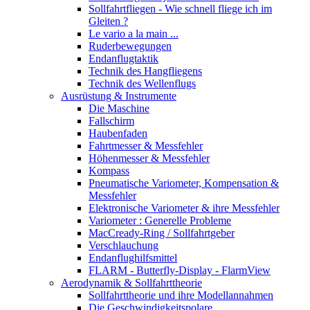
Sollfahrtfliegen - Wie schnell fliege ich im
Gleiten ?
Le vario a la main ...
Ruderbewegungen
Endanflugtaktik
Technik des Hangfliegens
Technik des Wellenflugs
Ausrüstung & Instrumente
Die Maschine
Fallschirm
Haubenfaden
Fahrtmesser & Messfehler
Höhenmesser & Messfehler
Kompass
Pneumatische Variometer, Kompensation &
Messfehler
Elektronische Variometer & ihre Messfehler
Variometer : Generelle Probleme
MacCready-Ring / Sollfahrtgeber
Verschlauchung
Endanflughilfsmittel
FLARM - Butterfly-Display - FlarmView
Aerodynamik & Sollfahrttheorie
Sollfahrttheorie und ihre Modellannahmen
Die Geschwindigkeitspolare