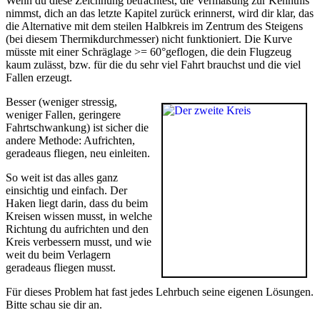
Wenn du diese Zeichnung betrachtest, die Vermaßung zur Kenntnis
nimmst, dich an das letzte Kapitel zurück erinnerst, wird dir klar, das
die Alternative mit dem steilen Halbkreis im Zentrum des Steigens
(bei diesem Thermikdurchmesser) nicht funktioniert. Die Kurve
müsste mit einer Schräglage >= 60°geflogen, die dein Flugzeug
kaum zulässt, bzw. für die du sehr viel Fahrt brauchst und die viel
Fallen erzeugt.
Besser (weniger stressig,
weniger Fallen, geringere
Fahrtschwankung) ist sicher die
andere Methode: Aufrichten,
geradeaus fliegen, neu einleiten.
So weit ist das alles ganz
einsichtig und einfach. Der
Haken liegt darin, dass du beim
Kreisen wissen musst, in welche
Richtung du aufrichten und den
Kreis verbessern musst, und wie
weit du beim Verlagern
geradeaus fliegen musst.
Für dieses Problem hat fast jedes Lehrbuch seine eigenen Lösungen.
Bitte schau sie dir an.