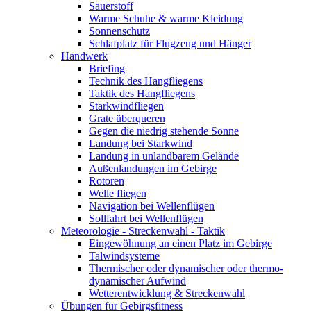
Sauerstoff
Warme Schuhe & warme Kleidung
Sonnenschutz
Schlafplatz für Flugzeug und Hänger
Handwerk
Briefing
Technik des Hangfliegens
Taktik des Hangfliegens
Starkwindfliegen
Grate überqueren
Gegen die niedrig stehende Sonne
Landung bei Starkwind
Landung in unlandbarem Gelände
Außenlandungen im Gebirge
Rotoren
Welle fliegen
Navigation bei Wellenflügen
Sollfahrt bei Wellenflügen
Meteorologie - Streckenwahl - Taktik
Eingewöhnung an einen Platz im Gebirge
Talwindsysteme
Thermischer oder dynamischer oder thermo-
dynamischer Aufwind
Wetterentwicklung & Streckenwahl
Übungen für Gebirgsfitness