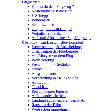
Flugbetrieb
Kennst du dein Flugzeug ?
Kostengünstig in die Luft
F-Schlepp
Windenstart
Seil ausziehen
Umgang mit dem Hänger
Verhalten am Platz
Auf- und Abbau eines Segelflugzeugs
Überblick : Ein Leistungsflug komplett
Wetterberatung & Entscheidung
Organisation des Flugbetriebs
Am Morgen vor dem Flug
Wetterbriefing
Fressalien und Getränke ...
Ballast
Aufgabe planen
Vorbereitung der Rückholung
Abklebung
Checkliste
Prüfung deiner Papiere
Außenlandesicherheit
Landung auf einem fremden Platz
Raus aus der Bahn
Wertsachen rausnehmen