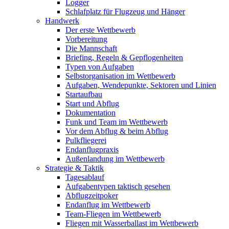
Logger
Schlafplatz für Flugzeug und Hänger
Handwerk
Der erste Wettbewerb
Vorbereitung
Die Mannschaft
Briefing, Regeln & Gepflogenheiten
Typen von Aufgaben
Selbstorganisation im Wettbewerb
Aufgaben, Wendepunkte, Sektoren und Linien
Startaufbau
Start und Abflug
Dokumentation
Funk und Team im Wettbewerb
Vor dem Abflug & beim Abflug
Pulkfliegerei
Endanflugpraxis
Außenlandung im Wettbewerb
Strategie & Taktik
Tagesablauf
Aufgabentypen taktisch gesehen
Abflugzeitpoker
Endanflug im Wettbewerb
Team-Fliegen im Wettbewerb
Fliegen mit Wasserballast im Wettbewerb