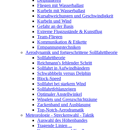
Delphinieren
Fliegen mit Wasserballast
Kurbeln mit Wasserballast
Kursabweichungen und Geschwindigkeit
Kurbeln und Wind
Gefahr an der Basis
Extreme Flugzustände & Kunstflug
Team-Fliegen
Kommunikation & Etikette
Entspannungstechniken
Aerodynamik und fortgeschrittene Sollfahrttheorie
Sollfahrttheorie
Reichmann's fehlender Schritt
Sollfahrt in Aufwindbändern
Schwabbbeln versus Delphin
Block-Speed
Sollfahrt bei starkem Wind
Sollfahrtfehlanzeigen
Optimaler Anstellwinkel
Winglets und Grenzschichtzäune
Zackenband und Ausblasung
Top-Notch-Aerodramatik
Meteorologie - Streckenwahl - Taktik
Auswahl des Höhenbandes
Tragende Linien ...