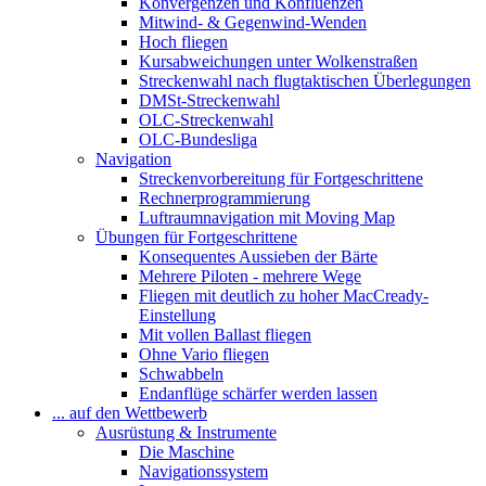
Konvergenzen und Konfluenzen
Mitwind- & Gegenwind-Wenden
Hoch fliegen
Kursabweichungen unter Wolkenstraßen
Streckenwahl nach flugtaktischen Überlegungen
DMSt-Streckenwahl
OLC-Streckenwahl
OLC-Bundesliga
Navigation
Streckenvorbereitung für Fortgeschrittene
Rechnerprogrammierung
Luftraumnavigation mit Moving Map
Übungen für Fortgeschrittene
Konsequentes Aussieben der Bärte
Mehrere Piloten - mehrere Wege
Fliegen mit deutlich zu hoher MacCready-
Einstellung
Mit vollen Ballast fliegen
Ohne Vario fliegen
Schwabbeln
Endanflüge schärfer werden lassen
... auf den Wettbewerb
Ausrüstung & Instrumente
Die Maschine
Navigationssystem