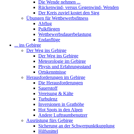
Die Wende nehmen ...
Rückenwind- versus Gegenwind- Wenden
Der Kreis zuviel kostet den Sieg
Übungen für Wettbewerbsfitness
Abflug
Pulkfliegen
Wettbewerbsdauerbelastung
Endanflüge
... ins Gebirge
Der Weg ins Gebirge
Der Weg ins Gebirge
Meteorologie im Gebirge
Physis und Erfahrungsstand
Ortskenntnisse
Herausforderungen im Gebirge
Die Herausforderungen
Sauerstoff
Vereisung & Kälte
Turbulenz
Inversionen in Grathöhe
Hot Spots in den Alpen
Andere Luftraumbenutzer
Ausrüstung fürs Gebirge
Sicherung an der Schwerpunktkupplung
Hilfsmittel