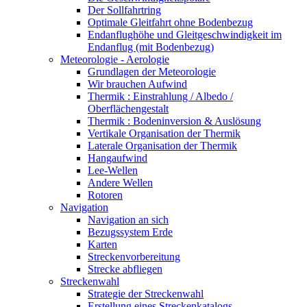
Der Sollfahrtring
Optimale Gleitfahrt ohne Bodenbezug
Endanflughöhe und Gleitgeschwindigkeit im
Endanflug (mit Bodenbezug)
Meteorologie - Aerologie
Grundlagen der Meteorologie
Wir brauchen Aufwind
Thermik : Einstrahlung / Albedo /
Oberflächengestalt
Thermik : Bodeninversion & Auslösung
Vertikale Organisation der Thermik
Laterale Organisation der Thermik
Hangaufwind
Lee-Wellen
Andere Wellen
Rotoren
Navigation
Navigation an sich
Bezugssystem Erde
Karten
Streckenvorbereitung
Strecke abfliegen
Streckenwahl
Strategie der Streckenwahl
Erstellung eines Streckenkatalogs