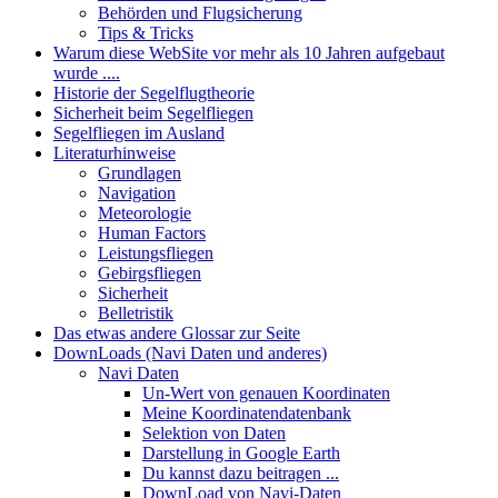
Behörden und Flugsicherung
Tips & Tricks
Warum diese WebSite vor mehr als 10 Jahren aufgebaut
wurde ....
Historie der Segelflugtheorie
Sicherheit beim Segelfliegen
Segelfliegen im Ausland
Literaturhinweise
Grundlagen
Navigation
Meteorologie
Human Factors
Leistungsfliegen
Gebirgsfliegen
Sicherheit
Belletristik
Das etwas andere Glossar zur Seite
DownLoads (Navi Daten und anderes)
Navi Daten
Un-Wert von genauen Koordinaten
Meine Koordinatendatenbank
Selektion von Daten
Darstellung in Google Earth
Du kannst dazu beitragen ...
DownLoad von Navi-Daten