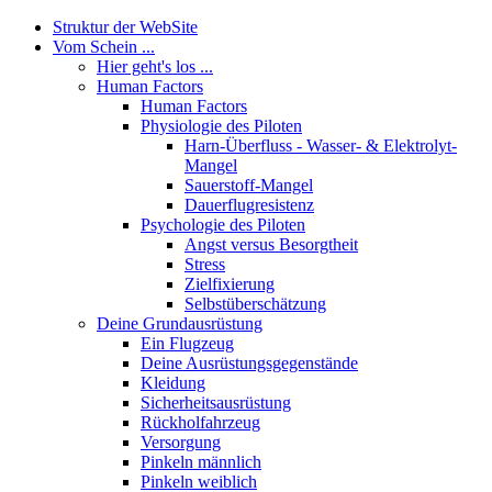
Struktur der WebSite
Vom Schein ...
Hier geht's los ...
Human Factors
Human Factors
Physiologie des Piloten
Harn-Überfluss - Wasser- & Elektrolyt-
Mangel
Sauerstoff-Mangel
Dauerflugresistenz
Psychologie des Piloten
Angst versus Besorgtheit
Stress
Zielfixierung
Selbstüberschätzung
Deine Grundausrüstung
Ein Flugzeug
Deine Ausrüstungsgegenstände
Kleidung
Sicherheitsausrüstung
Rückholfahrzeug
Versorgung
Pinkeln männlich
Pinkeln weiblich