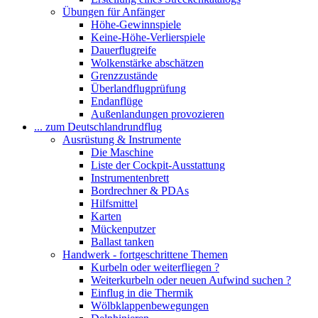
Übungen für Anfänger
Höhe-Gewinnspiele
Keine-Höhe-Verlierspiele
Dauerflugreife
Wolkenstärke abschätzen
Grenzzustände
Überlandflugprüfung
Endanflüge
Außenlandungen provozieren
... zum Deutschlandrundflug
Ausrüstung & Instrumente
Die Maschine
Liste der Cockpit-Ausstattung
Instrumentenbrett
Bordrechner & PDAs
Hilfsmittel
Karten
Mückenputzer
Ballast tanken
Handwerk - fortgeschrittene Themen
Kurbeln oder weiterfliegen ?
Weiterkurbeln oder neuen Aufwind suchen ?
Einflug in die Thermik
Wölbklappenbewegungen