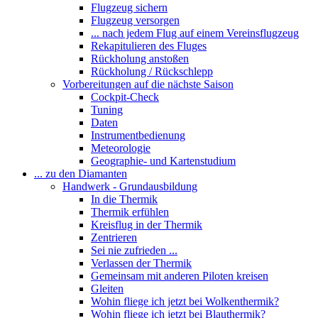
Flugzeug sichern
Flugzeug versorgen
... nach jedem Flug auf einem Vereinsflugzeug
Rekapitulieren des Fluges
Rückholung anstoßen
Rückholung / Rückschlepp
Vorbereitungen auf die nächste Saison
Cockpit-Check
Tuning
Daten
Instrumentbedienung
Meteorologie
Geographie- und Kartenstudium
... zu den Diamanten
Handwerk - Grundausbildung
In die Thermik
Thermik erfühlen
Kreisflug in der Thermik
Zentrieren
Sei nie zufrieden ...
Verlassen der Thermik
Gemeinsam mit anderen Piloten kreisen
Gleiten
Wohin fliege ich jetzt bei Wolkenthermik?
Wohin fliege ich jetzt bei Blauthermik?