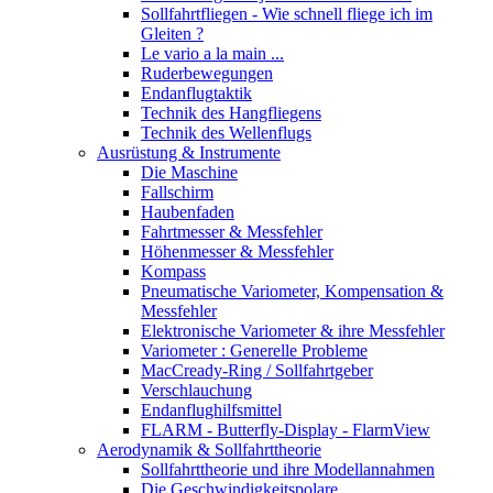
Sollfahrtfliegen - Wie schnell fliege ich im
Gleiten ?
Le vario a la main ...
Ruderbewegungen
Endanflugtaktik
Technik des Hangfliegens
Technik des Wellenflugs
Ausrüstung & Instrumente
Die Maschine
Fallschirm
Haubenfaden
Fahrtmesser & Messfehler
Höhenmesser & Messfehler
Kompass
Pneumatische Variometer, Kompensation &
Messfehler
Elektronische Variometer & ihre Messfehler
Variometer : Generelle Probleme
MacCready-Ring / Sollfahrtgeber
Verschlauchung
Endanflughilfsmittel
FLARM - Butterfly-Display - FlarmView
Aerodynamik & Sollfahrttheorie
Sollfahrttheorie und ihre Modellannahmen
Die Geschwindigkeitspolare