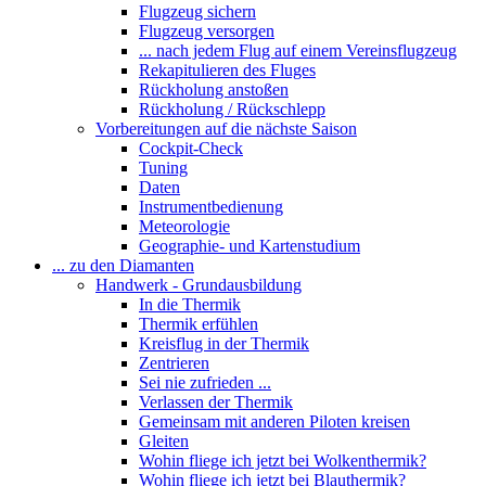
Flugzeug sichern
Flugzeug versorgen
... nach jedem Flug auf einem Vereinsflugzeug
Rekapitulieren des Fluges
Rückholung anstoßen
Rückholung / Rückschlepp
Vorbereitungen auf die nächste Saison
Cockpit-Check
Tuning
Daten
Instrumentbedienung
Meteorologie
Geographie- und Kartenstudium
... zu den Diamanten
Handwerk - Grundausbildung
In die Thermik
Thermik erfühlen
Kreisflug in der Thermik
Zentrieren
Sei nie zufrieden ...
Verlassen der Thermik
Gemeinsam mit anderen Piloten kreisen
Gleiten
Wohin fliege ich jetzt bei Wolkenthermik?
Wohin fliege ich jetzt bei Blauthermik?