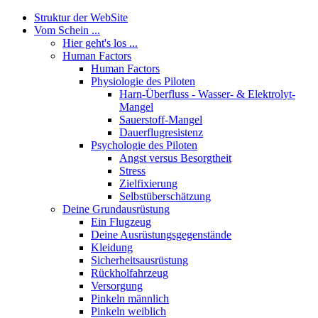
Struktur der WebSite
Vom Schein ...
Hier geht's los ...
Human Factors
Human Factors
Physiologie des Piloten
Harn-Überfluss - Wasser- & Elektrolyt-
Mangel
Sauerstoff-Mangel
Dauerflugresistenz
Psychologie des Piloten
Angst versus Besorgtheit
Stress
Zielfixierung
Selbstüberschätzung
Deine Grundausrüstung
Ein Flugzeug
Deine Ausrüstungsgegenstände
Kleidung
Sicherheitsausrüstung
Rückholfahrzeug
Versorgung
Pinkeln männlich
Pinkeln weiblich