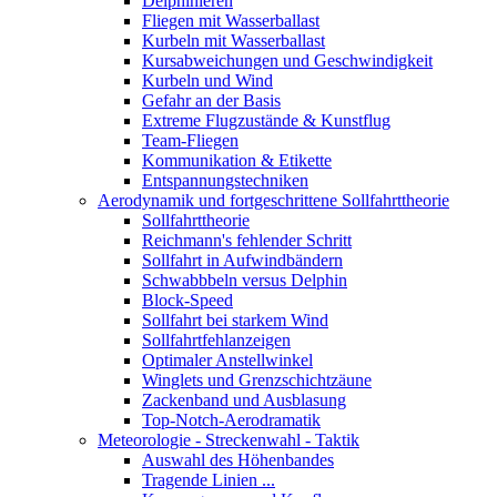
Delphinieren
Fliegen mit Wasserballast
Kurbeln mit Wasserballast
Kursabweichungen und Geschwindigkeit
Kurbeln und Wind
Gefahr an der Basis
Extreme Flugzustände & Kunstflug
Team-Fliegen
Kommunikation & Etikette
Entspannungstechniken
Aerodynamik und fortgeschrittene Sollfahrttheorie
Sollfahrttheorie
Reichmann's fehlender Schritt
Sollfahrt in Aufwindbändern
Schwabbbeln versus Delphin
Block-Speed
Sollfahrt bei starkem Wind
Sollfahrtfehlanzeigen
Optimaler Anstellwinkel
Winglets und Grenzschichtzäune
Zackenband und Ausblasung
Top-Notch-Aerodramatik
Meteorologie - Streckenwahl - Taktik
Auswahl des Höhenbandes
Tragende Linien ...