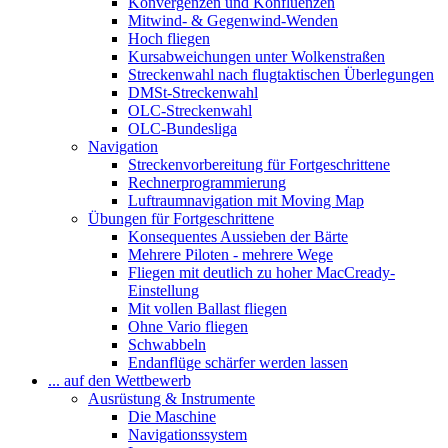
Konvergenzen und Konfluenzen
Mitwind- & Gegenwind-Wenden
Hoch fliegen
Kursabweichungen unter Wolkenstraßen
Streckenwahl nach flugtaktischen Überlegungen
DMSt-Streckenwahl
OLC-Streckenwahl
OLC-Bundesliga
Navigation
Streckenvorbereitung für Fortgeschrittene
Rechnerprogrammierung
Luftraumnavigation mit Moving Map
Übungen für Fortgeschrittene
Konsequentes Aussieben der Bärte
Mehrere Piloten - mehrere Wege
Fliegen mit deutlich zu hoher MacCready-
Einstellung
Mit vollen Ballast fliegen
Ohne Vario fliegen
Schwabbeln
Endanflüge schärfer werden lassen
... auf den Wettbewerb
Ausrüstung & Instrumente
Die Maschine
Navigationssystem