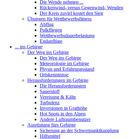
Die Wende nehmen ...
Rückenwind- versus Gegenwind- Wenden
Der Kreis zuviel kostet den Sieg
Übungen für Wettbewerbsfitness
Abflug
Pulkfliegen
Wettbewerbsdauerbelastung
Endanflüge
... ins Gebirge
Der Weg ins Gebirge
Der Weg ins Gebirge
Meteorologie im Gebirge
Physis und Erfahrungsstand
Ortskenntnisse
Herausforderungen im Gebirge
Die Herausforderungen
Sauerstoff
Vereisung & Kälte
Turbulenz
Inversionen in Grathöhe
Hot Spots in den Alpen
Andere Luftraumbenutzer
Ausrüstung fürs Gebirge
Sicherung an der Schwerpunktkupplung
Hilfsmittel