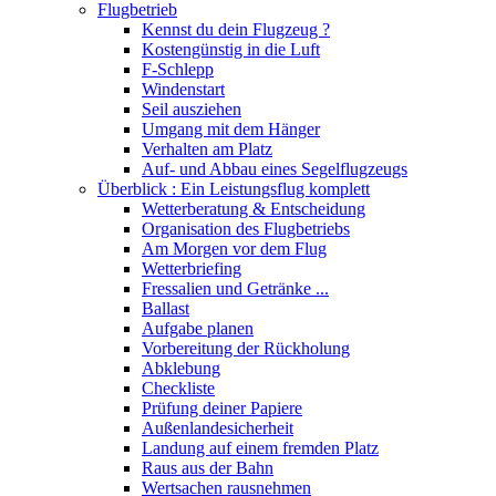
Flugbetrieb
Kennst du dein Flugzeug ?
Kostengünstig in die Luft
F-Schlepp
Windenstart
Seil ausziehen
Umgang mit dem Hänger
Verhalten am Platz
Auf- und Abbau eines Segelflugzeugs
Überblick : Ein Leistungsflug komplett
Wetterberatung & Entscheidung
Organisation des Flugbetriebs
Am Morgen vor dem Flug
Wetterbriefing
Fressalien und Getränke ...
Ballast
Aufgabe planen
Vorbereitung der Rückholung
Abklebung
Checkliste
Prüfung deiner Papiere
Außenlandesicherheit
Landung auf einem fremden Platz
Raus aus der Bahn
Wertsachen rausnehmen