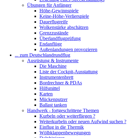
Übungen für Anfänger
Höhe-Gewinnspiele
Keine-Höhe-Verlierspiele
Dauerflugreife
Wolkenstärke abschätzen
Grenzzustände
Überlandflugprüfung
Endanflüge
Außenlandungen provozieren
... zum Deutschlandrundflug
Ausrüstung & Instrumente
Die Maschine
Liste der Cockpit-Ausstattung
Instrumentenbrett
Bordrechner & PDAs
Hilfsmittel
Karten
Mückenputzer
Ballast tanken
Handwerk - fortgeschrittene Themen
Kurbeln oder weiterfliegen ?
Weiterkurbeln oder neuen Aufwind suchen ?
Einflug in die Thermik
Wölbklappenbewegungen