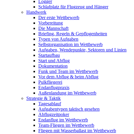
Logger
Schlafplatz für Flugzeug und Hänger
Handwerk
Der erste Wettbewerb
Vorbereitung
Die Mannschaft
Briefing, Regeln & Gepflogenheiten
Typen von Aufgaben
Selbstorganisation im Wettbewerb
Aufgaben, Wendepunkte, Sektoren und Linien
Startaufbau
Start und Abflug
Dokumentation
Funk und Team im Wettbewerb
Vor dem Abflug & beim Abflug
Pulkfliegerei
Endanflugpraxis
Außenlandung im Wettbewerb
Strategie & Taktik
Tagesablauf
Aufgabentypen taktisch gesehen
Abflugzeitpoker
Endanflug im Wettbewerb
Team-Fliegen im Wettbewerb
Fliegen mit Wasserballast im Wettbewerb