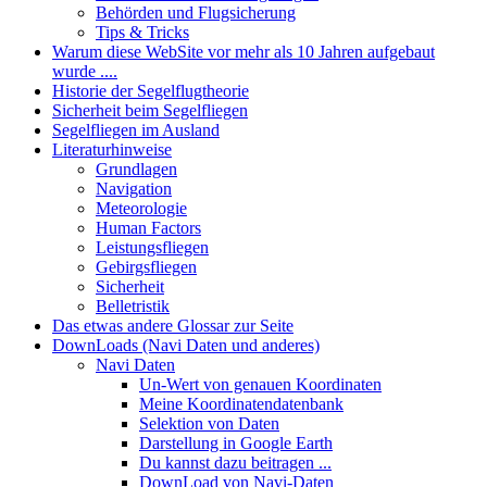
Behörden und Flugsicherung
Tips & Tricks
Warum diese WebSite vor mehr als 10 Jahren aufgebaut
wurde ....
Historie der Segelflugtheorie
Sicherheit beim Segelfliegen
Segelfliegen im Ausland
Literaturhinweise
Grundlagen
Navigation
Meteorologie
Human Factors
Leistungsfliegen
Gebirgsfliegen
Sicherheit
Belletristik
Das etwas andere Glossar zur Seite
DownLoads (Navi Daten und anderes)
Navi Daten
Un-Wert von genauen Koordinaten
Meine Koordinatendatenbank
Selektion von Daten
Darstellung in Google Earth
Du kannst dazu beitragen ...
DownLoad von Navi-Daten