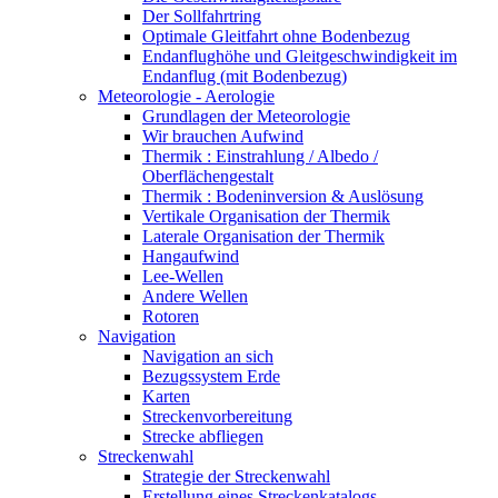
Der Sollfahrtring
Optimale Gleitfahrt ohne Bodenbezug
Endanflughöhe und Gleitgeschwindigkeit im
Endanflug (mit Bodenbezug)
Meteorologie - Aerologie
Grundlagen der Meteorologie
Wir brauchen Aufwind
Thermik : Einstrahlung / Albedo /
Oberflächengestalt
Thermik : Bodeninversion & Auslösung
Vertikale Organisation der Thermik
Laterale Organisation der Thermik
Hangaufwind
Lee-Wellen
Andere Wellen
Rotoren
Navigation
Navigation an sich
Bezugssystem Erde
Karten
Streckenvorbereitung
Strecke abfliegen
Streckenwahl
Strategie der Streckenwahl
Erstellung eines Streckenkatalogs