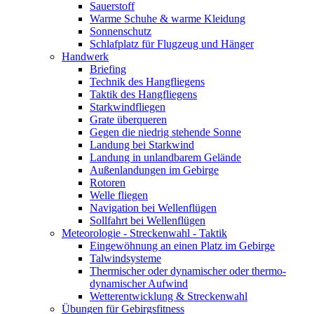
Sauerstoff
Warme Schuhe & warme Kleidung
Sonnenschutz
Schlafplatz für Flugzeug und Hänger
Handwerk
Briefing
Technik des Hangfliegens
Taktik des Hangfliegens
Starkwindfliegen
Grate überqueren
Gegen die niedrig stehende Sonne
Landung bei Starkwind
Landung in unlandbarem Gelände
Außenlandungen im Gebirge
Rotoren
Welle fliegen
Navigation bei Wellenflügen
Sollfahrt bei Wellenflügen
Meteorologie - Streckenwahl - Taktik
Eingewöhnung an einen Platz im Gebirge
Talwindsysteme
Thermischer oder dynamischer oder thermo-
dynamischer Aufwind
Wetterentwicklung & Streckenwahl
Übungen für Gebirgsfitness