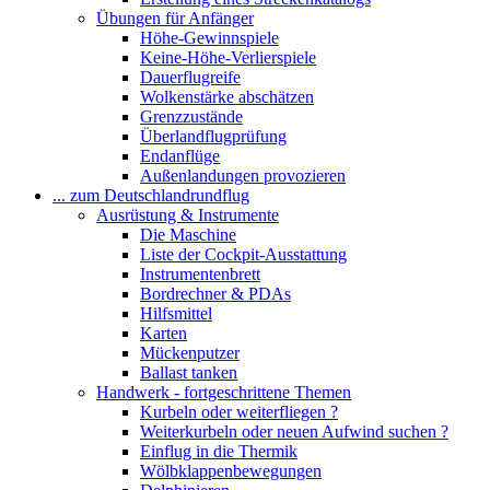
Übungen für Anfänger
Höhe-Gewinnspiele
Keine-Höhe-Verlierspiele
Dauerflugreife
Wolkenstärke abschätzen
Grenzzustände
Überlandflugprüfung
Endanflüge
Außenlandungen provozieren
... zum Deutschlandrundflug
Ausrüstung & Instrumente
Die Maschine
Liste der Cockpit-Ausstattung
Instrumentenbrett
Bordrechner & PDAs
Hilfsmittel
Karten
Mückenputzer
Ballast tanken
Handwerk - fortgeschrittene Themen
Kurbeln oder weiterfliegen ?
Weiterkurbeln oder neuen Aufwind suchen ?
Einflug in die Thermik
Wölbklappenbewegungen