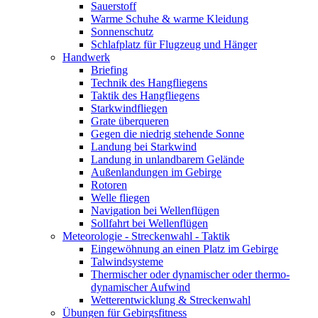
Sauerstoff
Warme Schuhe & warme Kleidung
Sonnenschutz
Schlafplatz für Flugzeug und Hänger
Handwerk
Briefing
Technik des Hangfliegens
Taktik des Hangfliegens
Starkwindfliegen
Grate überqueren
Gegen die niedrig stehende Sonne
Landung bei Starkwind
Landung in unlandbarem Gelände
Außenlandungen im Gebirge
Rotoren
Welle fliegen
Navigation bei Wellenflügen
Sollfahrt bei Wellenflügen
Meteorologie - Streckenwahl - Taktik
Eingewöhnung an einen Platz im Gebirge
Talwindsysteme
Thermischer oder dynamischer oder thermo-
dynamischer Aufwind
Wetterentwicklung & Streckenwahl
Übungen für Gebirgsfitness