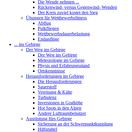
Die Wende nehmen ...
Rückenwind- versus Gegenwind- Wenden
Der Kreis zuviel kostet den Sieg
Übungen für Wettbewerbsfitness
Abflug
Pulkfliegen
Wettbewerbsdauerbelastung
Endanflüge
... ins Gebirge
Der Weg ins Gebirge
Der Weg ins Gebirge
Meteorologie im Gebirge
Physis und Erfahrungsstand
Ortskenntnisse
Herausforderungen im Gebirge
Die Herausforderungen
Sauerstoff
Vereisung & Kälte
Turbulenz
Inversionen in Grathöhe
Hot Spots in den Alpen
Andere Luftraumbenutzer
Ausrüstung fürs Gebirge
Sicherung an der Schwerpunktkupplung
Hilfsmittel