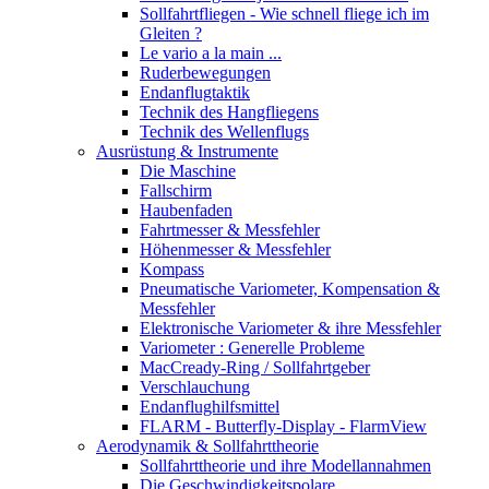
Sollfahrtfliegen - Wie schnell fliege ich im
Gleiten ?
Le vario a la main ...
Ruderbewegungen
Endanflugtaktik
Technik des Hangfliegens
Technik des Wellenflugs
Ausrüstung & Instrumente
Die Maschine
Fallschirm
Haubenfaden
Fahrtmesser & Messfehler
Höhenmesser & Messfehler
Kompass
Pneumatische Variometer, Kompensation &
Messfehler
Elektronische Variometer & ihre Messfehler
Variometer : Generelle Probleme
MacCready-Ring / Sollfahrtgeber
Verschlauchung
Endanflughilfsmittel
FLARM - Butterfly-Display - FlarmView
Aerodynamik & Sollfahrttheorie
Sollfahrttheorie und ihre Modellannahmen
Die Geschwindigkeitspolare