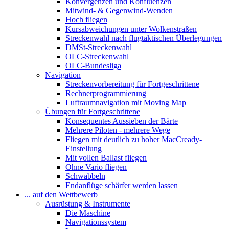
Konvergenzen und Konfluenzen
Mitwind- & Gegenwind-Wenden
Hoch fliegen
Kursabweichungen unter Wolkenstraßen
Streckenwahl nach flugtaktischen Überlegungen
DMSt-Streckenwahl
OLC-Streckenwahl
OLC-Bundesliga
Navigation
Streckenvorbereitung für Fortgeschrittene
Rechnerprogrammierung
Luftraumnavigation mit Moving Map
Übungen für Fortgeschrittene
Konsequentes Aussieben der Bärte
Mehrere Piloten - mehrere Wege
Fliegen mit deutlich zu hoher MacCready-
Einstellung
Mit vollen Ballast fliegen
Ohne Vario fliegen
Schwabbeln
Endanflüge schärfer werden lassen
... auf den Wettbewerb
Ausrüstung & Instrumente
Die Maschine
Navigationssystem