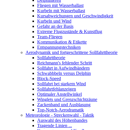
Delphinieren
Fliegen mit Wasserballast
Kurbeln mit Wasserballast
Kursabweichungen und Geschwindigkeit
Kurbeln und Wind
Gefahr an der Basis
Extreme Flugzustände & Kunstflug
Team-Fliegen
Kommunikation & Etikette
Entspannungstechniken
Aerodynamik und fortgeschrittene Sollfahrttheorie
Sollfahrttheorie
Reichmann's fehlender Schritt
Sollfahrt in Aufwindbändern
Schwabbbeln versus Delphin
Block-Speed
Sollfahrt bei starkem Wind
Sollfahrtfehlanzeigen
Optimaler Anstellwinkel
Winglets und Grenzschichtzäune
Zackenband und Ausblasung
Top-Notch-Aerodramatik
Meteorologie - Streckenwahl - Taktik
Auswahl des Höhenbandes
Tragende Linien ...