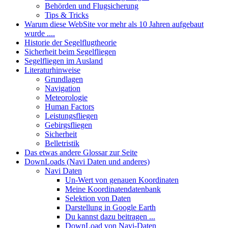
Behörden und Flugsicherung
Tips & Tricks
Warum diese WebSite vor mehr als 10 Jahren aufgebaut
wurde ....
Historie der Segelflugtheorie
Sicherheit beim Segelfliegen
Segelfliegen im Ausland
Literaturhinweise
Grundlagen
Navigation
Meteorologie
Human Factors
Leistungsfliegen
Gebirgsfliegen
Sicherheit
Belletristik
Das etwas andere Glossar zur Seite
DownLoads (Navi Daten und anderes)
Navi Daten
Un-Wert von genauen Koordinaten
Meine Koordinatendatenbank
Selektion von Daten
Darstellung in Google Earth
Du kannst dazu beitragen ...
DownLoad von Navi-Daten