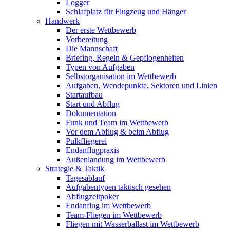
Logger
Schlafplatz für Flugzeug und Hänger
Handwerk
Der erste Wettbewerb
Vorbereitung
Die Mannschaft
Briefing, Regeln & Gepflogenheiten
Typen von Aufgaben
Selbstorganisation im Wettbewerb
Aufgaben, Wendepunkte, Sektoren und Linien
Startaufbau
Start und Abflug
Dokumentation
Funk und Team im Wettbewerb
Vor dem Abflug & beim Abflug
Pulkfliegerei
Endanflugpraxis
Außenlandung im Wettbewerb
Strategie & Taktik
Tagesablauf
Aufgabentypen taktisch gesehen
Abflugzeitpoker
Endanflug im Wettbewerb
Team-Fliegen im Wettbewerb
Fliegen mit Wasserballast im Wettbewerb