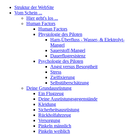
Struktur der WebSite
Vom Schein ...
Hier geht's los ...
Human Factors
Human Factors
Physiologie des Piloten
Harn-Überfluss - Wasser- & Elektrolyt-
Mangel
Sauerstoff-Mangel
Dauerflugresistenz
Psychologie des Piloten
Angst versus Besorgtheit
Stress
Zielfixierung
Selbstüberschätzung
Deine Grundausrüstung
Ein Flugzeug
Deine Ausrüstungsgegenstände
Kleidung
Sicherheitsausrüstung
Rückholfahrzeug
Versorgung
Pinkeln männlich
Pinkeln weiblich