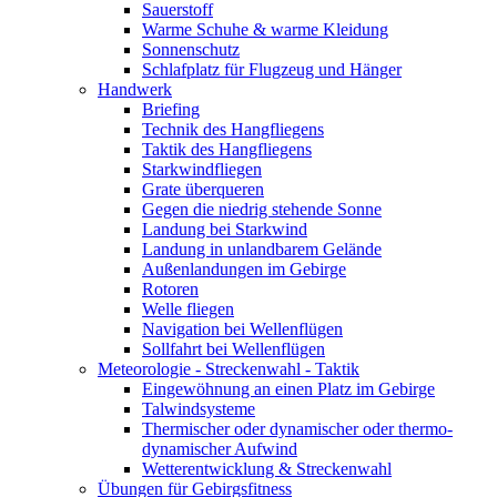
Sauerstoff
Warme Schuhe & warme Kleidung
Sonnenschutz
Schlafplatz für Flugzeug und Hänger
Handwerk
Briefing
Technik des Hangfliegens
Taktik des Hangfliegens
Starkwindfliegen
Grate überqueren
Gegen die niedrig stehende Sonne
Landung bei Starkwind
Landung in unlandbarem Gelände
Außenlandungen im Gebirge
Rotoren
Welle fliegen
Navigation bei Wellenflügen
Sollfahrt bei Wellenflügen
Meteorologie - Streckenwahl - Taktik
Eingewöhnung an einen Platz im Gebirge
Talwindsysteme
Thermischer oder dynamischer oder thermo-
dynamischer Aufwind
Wetterentwicklung & Streckenwahl
Übungen für Gebirgsfitness