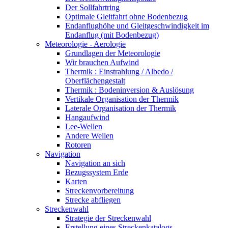
Der Sollfahrtring
Optimale Gleitfahrt ohne Bodenbezug
Endanflughöhe und Gleitgeschwindigkeit im
Endanflug (mit Bodenbezug)
Meteorologie - Aerologie
Grundlagen der Meteorologie
Wir brauchen Aufwind
Thermik : Einstrahlung / Albedo /
Oberflächengestalt
Thermik : Bodeninversion & Auslösung
Vertikale Organisation der Thermik
Laterale Organisation der Thermik
Hangaufwind
Lee-Wellen
Andere Wellen
Rotoren
Navigation
Navigation an sich
Bezugssystem Erde
Karten
Streckenvorbereitung
Strecke abfliegen
Streckenwahl
Strategie der Streckenwahl
Erstellung eines Streckenkatalogs