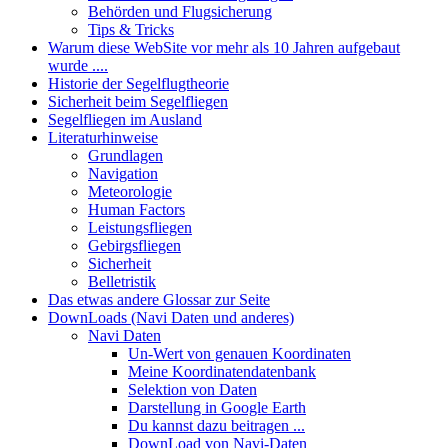
Behörden und Flugsicherung
Tips & Tricks
Warum diese WebSite vor mehr als 10 Jahren aufgebaut
wurde ....
Historie der Segelflugtheorie
Sicherheit beim Segelfliegen
Segelfliegen im Ausland
Literaturhinweise
Grundlagen
Navigation
Meteorologie
Human Factors
Leistungsfliegen
Gebirgsfliegen
Sicherheit
Belletristik
Das etwas andere Glossar zur Seite
DownLoads (Navi Daten und anderes)
Navi Daten
Un-Wert von genauen Koordinaten
Meine Koordinatendatenbank
Selektion von Daten
Darstellung in Google Earth
Du kannst dazu beitragen ...
DownLoad von Navi-Daten