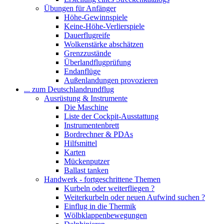
Übungen für Anfänger
Höhe-Gewinnspiele
Keine-Höhe-Verlierspiele
Dauerflugreife
Wolkenstärke abschätzen
Grenzzustände
Überlandflugprüfung
Endanflüge
Außenlandungen provozieren
... zum Deutschlandrundflug
Ausrüstung & Instrumente
Die Maschine
Liste der Cockpit-Ausstattung
Instrumentenbrett
Bordrechner & PDAs
Hilfsmittel
Karten
Mückenputzer
Ballast tanken
Handwerk - fortgeschrittene Themen
Kurbeln oder weiterfliegen ?
Weiterkurbeln oder neuen Aufwind suchen ?
Einflug in die Thermik
Wölbklappenbewegungen