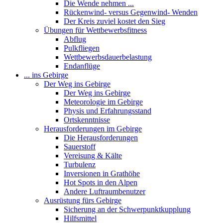
Die Wende nehmen ...
Rückenwind- versus Gegenwind- Wenden
Der Kreis zuviel kostet den Sieg
Übungen für Wettbewerbsfitness
Abflug
Pulkfliegen
Wettbewerbsdauerbelastung
Endanflüge
... ins Gebirge
Der Weg ins Gebirge
Der Weg ins Gebirge
Meteorologie im Gebirge
Physis und Erfahrungsstand
Ortskenntnisse
Herausforderungen im Gebirge
Die Herausforderungen
Sauerstoff
Vereisung & Kälte
Turbulenz
Inversionen in Grathöhe
Hot Spots in den Alpen
Andere Luftraumbenutzer
Ausrüstung fürs Gebirge
Sicherung an der Schwerpunktkupplung
Hilfsmittel