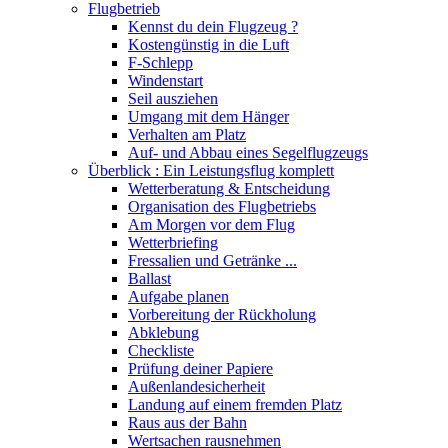
Flugbetrieb
Kennst du dein Flugzeug ?
Kostengünstig in die Luft
F-Schlepp
Windenstart
Seil ausziehen
Umgang mit dem Hänger
Verhalten am Platz
Auf- und Abbau eines Segelflugzeugs
Überblick : Ein Leistungsflug komplett
Wetterberatung & Entscheidung
Organisation des Flugbetriebs
Am Morgen vor dem Flug
Wetterbriefing
Fressalien und Getränke ...
Ballast
Aufgabe planen
Vorbereitung der Rückholung
Abklebung
Checkliste
Prüfung deiner Papiere
Außenlandesicherheit
Landung auf einem fremden Platz
Raus aus der Bahn
Wertsachen rausnehmen