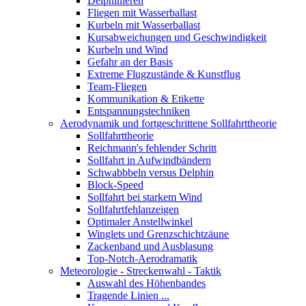
Delphinieren
Fliegen mit Wasserballast
Kurbeln mit Wasserballast
Kursabweichungen und Geschwindigkeit
Kurbeln und Wind
Gefahr an der Basis
Extreme Flugzustände & Kunstflug
Team-Fliegen
Kommunikation & Etikette
Entspannungstechniken
Aerodynamik und fortgeschrittene Sollfahrttheorie
Sollfahrttheorie
Reichmann's fehlender Schritt
Sollfahrt in Aufwindbändern
Schwabbbeln versus Delphin
Block-Speed
Sollfahrt bei starkem Wind
Sollfahrtfehlanzeigen
Optimaler Anstellwinkel
Winglets und Grenzschichtzäune
Zackenband und Ausblasung
Top-Notch-Aerodramatik
Meteorologie - Streckenwahl - Taktik
Auswahl des Höhenbandes
Tragende Linien ...