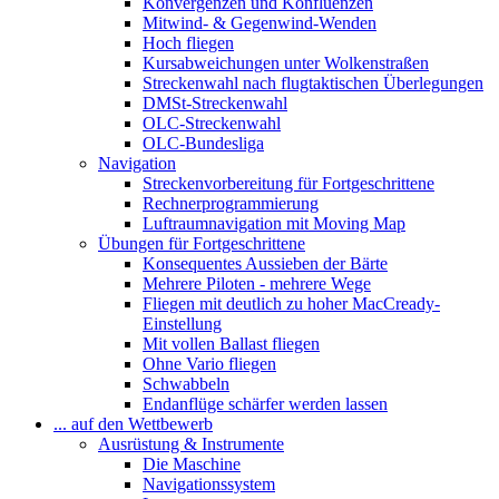
Konvergenzen und Konfluenzen
Mitwind- & Gegenwind-Wenden
Hoch fliegen
Kursabweichungen unter Wolkenstraßen
Streckenwahl nach flugtaktischen Überlegungen
DMSt-Streckenwahl
OLC-Streckenwahl
OLC-Bundesliga
Navigation
Streckenvorbereitung für Fortgeschrittene
Rechnerprogrammierung
Luftraumnavigation mit Moving Map
Übungen für Fortgeschrittene
Konsequentes Aussieben der Bärte
Mehrere Piloten - mehrere Wege
Fliegen mit deutlich zu hoher MacCready-
Einstellung
Mit vollen Ballast fliegen
Ohne Vario fliegen
Schwabbeln
Endanflüge schärfer werden lassen
... auf den Wettbewerb
Ausrüstung & Instrumente
Die Maschine
Navigationssystem