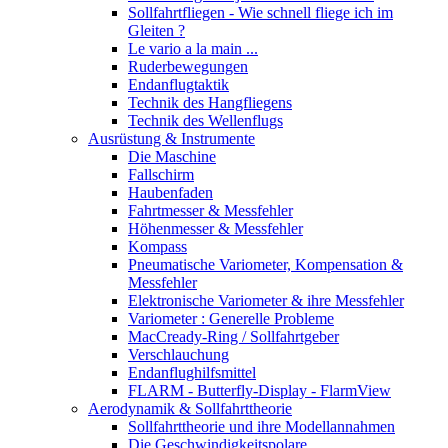
Sollfahrtfliegen - Wie schnell fliege ich im
Gleiten ?
Le vario a la main ...
Ruderbewegungen
Endanflugtaktik
Technik des Hangfliegens
Technik des Wellenflugs
Ausrüstung & Instrumente
Die Maschine
Fallschirm
Haubenfaden
Fahrtmesser & Messfehler
Höhenmesser & Messfehler
Kompass
Pneumatische Variometer, Kompensation &
Messfehler
Elektronische Variometer & ihre Messfehler
Variometer : Generelle Probleme
MacCready-Ring / Sollfahrtgeber
Verschlauchung
Endanflughilfsmittel
FLARM - Butterfly-Display - FlarmView
Aerodynamik & Sollfahrttheorie
Sollfahrttheorie und ihre Modellannahmen
Die Geschwindigkeitspolare