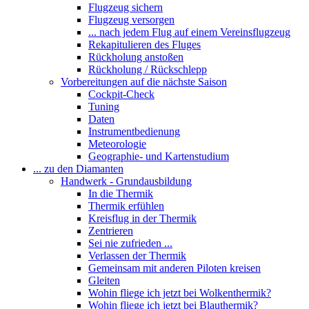
Flugzeug sichern
Flugzeug versorgen
... nach jedem Flug auf einem Vereinsflugzeug
Rekapitulieren des Fluges
Rückholung anstoßen
Rückholung / Rückschlepp
Vorbereitungen auf die nächste Saison
Cockpit-Check
Tuning
Daten
Instrumentbedienung
Meteorologie
Geographie- und Kartenstudium
... zu den Diamanten
Handwerk - Grundausbildung
In die Thermik
Thermik erfühlen
Kreisflug in der Thermik
Zentrieren
Sei nie zufrieden ...
Verlassen der Thermik
Gemeinsam mit anderen Piloten kreisen
Gleiten
Wohin fliege ich jetzt bei Wolkenthermik?
Wohin fliege ich jetzt bei Blauthermik?