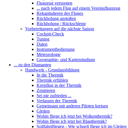
Flugzeug versorgen
... nach jedem Flug auf einem Vereinsflugzeug
Rekapitulieren des Fluges
Rückholung anstoßen
Rückholung / Rückschlepp
Vorbereitungen auf die nächste Saison
Cockpit-Check
Tuning
Daten
Instrumentbedienung
Meteorologie
Geographie- und Kartenstudium
... zu den Diamanten
Handwerk - Grundausbildung
In die Thermik
Thermik erfühlen
Kreisflug in der Thermik
Zentrieren
Sei nie zufrieden ...
Verlassen der Thermik
Gemeinsam mit anderen Piloten kreisen
Gleiten
Wohin fliege ich jetzt bei Wolkenthermik?
Wohin fliege ich jetzt bei Blauthermik?
Sollfahrtfliegen - Wie schnell fliege ich im Gleiten 