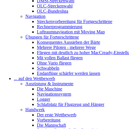
DMSt-Streckenwahl
OLC-Streckenwahl
OLC-Bundesliga
Navigation
Streckenvorbereitung für Fortgeschrittene
Rechnerprogrammierung
Luftraumnavigation mit Moving Map
Übungen für Fortgeschrittene
Konsequentes Aussieben der Bärte
Mehrere Piloten - mehrere Wege
Fliegen mit deutlich zu hoher MacCready-Einstell
Mit vollen Ballast fliegen
Ohne Vario fliegen
Schwabbeln
Endanflüge schärfer werden lassen
... auf den Wettbewerb
Ausrüstung & Instrumente
Die Maschine
Navigationssystem
Logger
Schlafplatz für Flugzeug und Hänger
Handwerk
Der erste Wettbewerb
Vorbereitung
Die Mannschaft