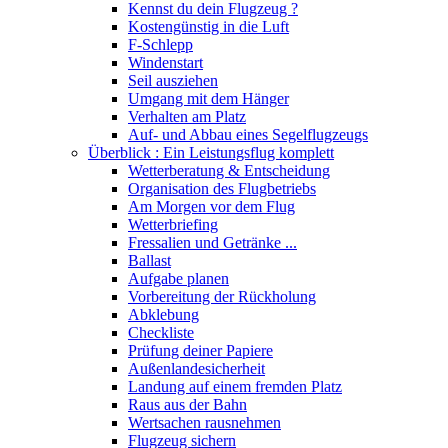
Kennst du dein Flugzeug ?
Kostengünstig in die Luft
F-Schlepp
Windenstart
Seil ausziehen
Umgang mit dem Hänger
Verhalten am Platz
Auf- und Abbau eines Segelflugzeugs
Überblick : Ein Leistungsflug komplett
Wetterberatung & Entscheidung
Organisation des Flugbetriebs
Am Morgen vor dem Flug
Wetterbriefing
Fressalien und Getränke ...
Ballast
Aufgabe planen
Vorbereitung der Rückholung
Abklebung
Checkliste
Prüfung deiner Papiere
Außenlandesicherheit
Landung auf einem fremden Platz
Raus aus der Bahn
Wertsachen rausnehmen
Flugzeug sichern