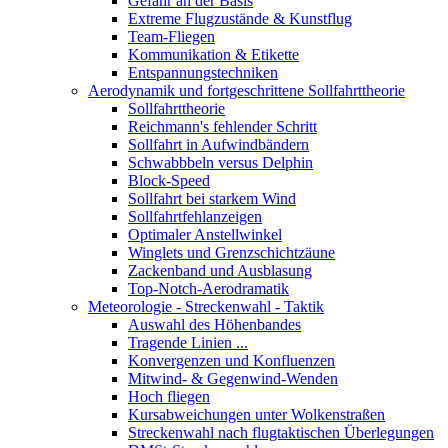
Gefahr an der Basis
Extreme Flugzustände & Kunstflug
Team-Fliegen
Kommunikation & Etikette
Entspannungstechniken
Aerodynamik und fortgeschrittene Sollfahrttheorie
Sollfahrttheorie
Reichmann's fehlender Schritt
Sollfahrt in Aufwindbändern
Schwabbbeln versus Delphin
Block-Speed
Sollfahrt bei starkem Wind
Sollfahrtfehlanzeigen
Optimaler Anstellwinkel
Winglets und Grenzschichtzäune
Zackenband und Ausblasung
Top-Notch-Aerodramatik
Meteorologie - Streckenwahl - Taktik
Auswahl des Höhenbandes
Tragende Linien ...
Konvergenzen und Konfluenzen
Mitwind- & Gegenwind-Wenden
Hoch fliegen
Kursabweichungen unter Wolkenstraßen
Streckenwahl nach flugtaktischen Überlegungen