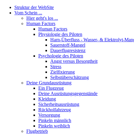
Struktur der WebSite
Vom Schein ...
Hier geht's los ...
Human Factors
Human Factors
Physiologie des Piloten
Harn-Überfluss - Wasser- & Elektrolyt-Man
Sauerstoff-Mangel
Dauerflugresistenz
Psychologie des Piloten
Angst versus Besorgtheit
Stress
Zielfixierung
Selbstüberschätzung
Deine Grundausrüstung
Ein Flugzeug
Deine Ausrüstungsgegenstände
Kleidung
Sicherheitsausrüstung
Rückholfahrzeug
Versorgung
Pinkeln männlich
Pinkeln weiblich
Flugbetrieb