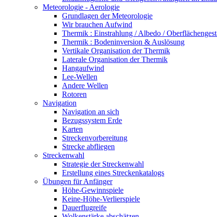
Meteorologie - Aerologie
Grundlagen der Meteorologie
Wir brauchen Aufwind
Thermik : Einstrahlung / Albedo / Oberflächengest
Thermik : Bodeninversion & Auslösung
Vertikale Organisation der Thermik
Laterale Organisation der Thermik
Hangaufwind
Lee-Wellen
Andere Wellen
Rotoren
Navigation
Navigation an sich
Bezugssystem Erde
Karten
Streckenvorbereitung
Strecke abfliegen
Streckenwahl
Strategie der Streckenwahl
Erstellung eines Streckenkatalogs
Übungen für Anfänger
Höhe-Gewinnspiele
Keine-Höhe-Verlierspiele
Dauerflugreife
Wolkenstärke abschätzen